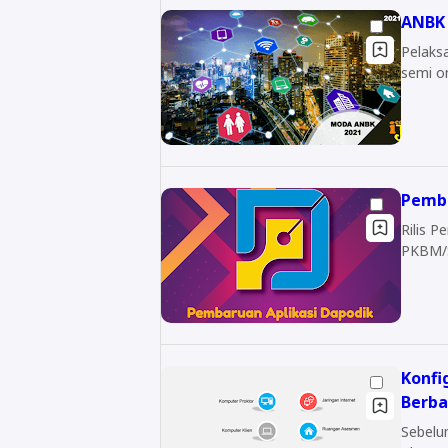
ANBK 
Pelaksanaan ANBK
semi on
Pemba
Rilis P
PKBM/S
Konfi
Berba
Sebelu