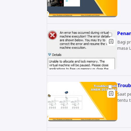
Penan
Bagi pr
masa U
Troub
Saat pelaks
tentu t