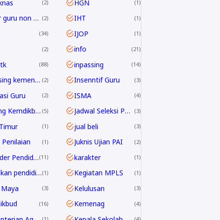
knas
HGN
2
1
honor guru non ASN
IHT
2
1
h
IJOP
34
1
info
2
21
tk
inpassing
88
14
inpassing kemenag
Insenntif Guru
2
3
rasi Guru
ISMA
2
4
Jabfung Kemdikbud
Jadwal Seleksi PPPK Guru 2024
5
3
Timur
jual beli
1
3
 Penilaian
Juknis Ujian PAI
1
2
Kalender Pendidikan
karakter
11
1
kebijakan pendidikan 2025
Kegiatan MPLS
1
1
 Maya
Kelulusan
3
3
ikbud
Kemenag
16
4
Kementerian Agama
Kepala Sekolah
1
4