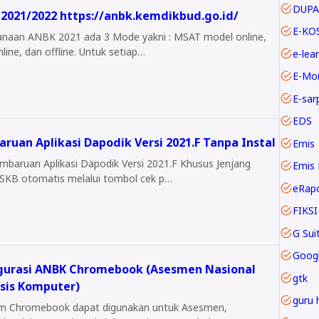
DUPA
2021/2022 https://anbk.kemdikbud.go.id/
E-KO
 2021 ada 3 Mode yakni : MSAT model online,
line, dan offline. Untuk setiap…
e-lea
E-Mo
E-sar
EDS
ruan Aplikasi Dapodik Versi 2021.F Tanpa Instal
Emis
embaruan Aplikasi Dapodik Versi 2021.F Khusus Jenjang
Emis 
KB otomatis melalui tombol cek p…
eRap
FIKSI
Goog
gurasi ANBK Chromebook (Asesmen Nasional
gtk
sis Komputer)
guru 
m Chromebook dapat digunakan untuk Asesmen,