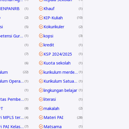
MENPANRB
Khauf
1
1
D
KIP-Kuliah
2
10
si
Kokurikuler
5
2
Kompetensi Guru 2045
kopsi
1
3
kredit
1
1
KSP 2024/2025
7
1
Kuota sekolah
6
1
ulum
kurikulum merdeka
22
1
Kurikulum Operasional Satuan Pendidikan
Kurikulum Satuan Pendidikan
1
1
lingkungan belajar
1
1
Linieritas Pembelajaran
literasi
1
1
PT
makalah
8
2
Materi MPLS terbaru
Materi PAI
4
28
Materi PAI Kelas 10
Matsama
7
1