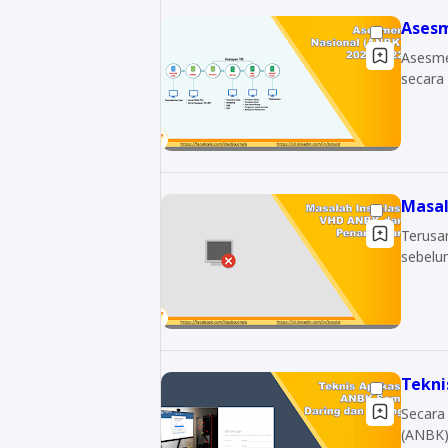
Asesm
Asesme
secara
Masal
Terusan
sebelum
Tekni
Secara
(ANBK)