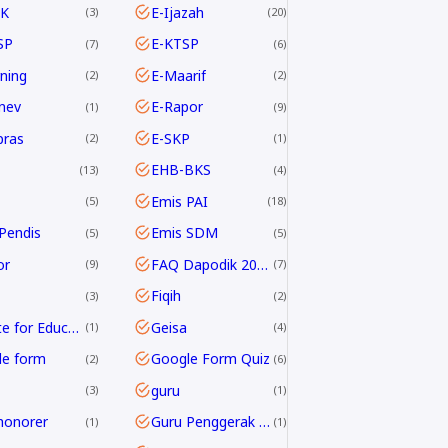
K
E-Ijazah
3
20
SP
E-KTSP
7
6
rning
E-Maarif
2
2
nev
E-Rapor
1
9
pras
E-SKP
2
1
EHB-BKS
13
4
Emis PAI
5
18
Pendis
Emis SDM
5
5
or
FAQ Dapodik 2019.c
9
7
Fiqih
3
2
G Suite for Education
Geisa
1
4
le form
Google Form Quiz
2
6
guru
3
1
honorer
Guru Penggerak GPAI
1
1