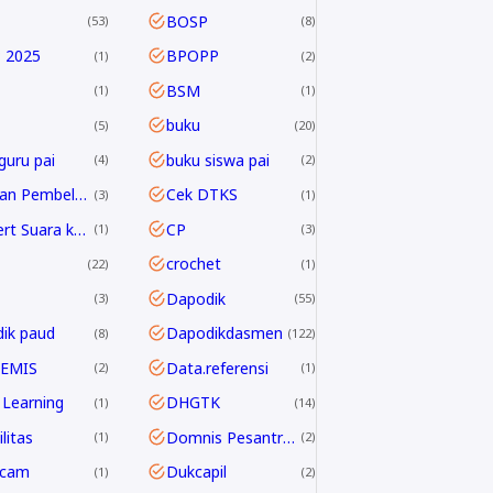
BOSP
53
8
 2025
BPOPP
1
2
BSM
1
1
buku
5
20
guru pai
buku siswa pai
4
2
Capaian Pembelajaran
Cek DTKS
3
1
Convert Suara ke Text
CP
1
3
crochet
22
1
Dapodik
3
55
ik paud
Dapodikdasmen
8
122
 EMIS
Data.referensi
2
1
Learning
DHGTK
1
14
litas
Domnis Pesantren Ramadhan
1
2
dcam
Dukcapil
1
2