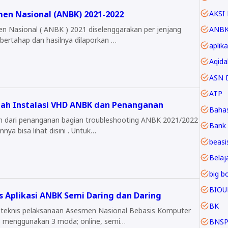
en Nasional (ANBK) 2021-2022
AKSI 
n Nasional ( ANBK ) 2021 diselenggarakan per jenjang
ANB
 bertahap dan hasilnya dilaporkan …
aplika
Aqida
ASN D
ATP
ah Instalasi VHD ANBK dan Penanganan
Baha
 dari penanganan bagian troubleshooting ANBK 2021/2022
Bank 
nya bisa lihat disini . Untuk…
beasi
Belaja
big b
BIOU
s Aplikasi ANBK Semi Daring dan Daring
BK
 teknis pelaksanaan Asesmen Nasional Bebasis Komputer
 menggunakan 3 moda; online, semi…
BNS