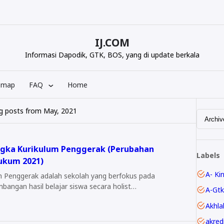
IJ.COM
Informasi Dapodik, GTK, BOS, yang di update berkala
emap
FAQ
Home
g posts from May, 2021
gka Kurikulum Penggerak (Perubahan
Labels
ukum 2021)
A- Ki
adalah sekolah yang berfokus pada
bangan hasil belajar siswa secara holist…
A-Gtk
Akhla
akred