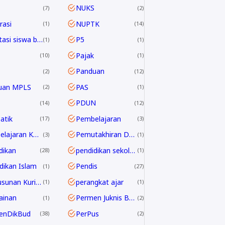
NUKS
7
2
asi
NUPTK
1
14
Orientasi siswa baru
P5
1
1
Pajak
10
1
Panduan
2
12
uan MPLS
PAS
2
1
PDUN
14
12
atik
Pembelajaran
17
3
Pembelajaran Kontekstual
Pemutakhiran Data EMIS
3
1
dikan
pendidikan sekolah
28
1
dikan Islam
Pendis
1
27
Penyusunan Kurikulum
perangkat ajar
1
1
ainan
Permen Juknis BOSP
1
2
enDikBud
PerPus
38
2