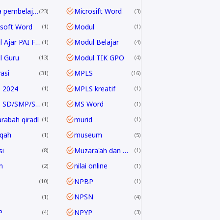
media pembelajaran
Microsift Word
23
3
soft Word
Modul
1
1
Modul Ajar PAI Fase E & F
Modul Belajar
1
4
l Guru
Modul TIK GPO
13
4
asi
MPLS
31
16
 2024
MPLS kreatif
1
1
MPLS SD/SMP/SMA 2024/2025
MS Word
1
1
rabah qiradl
murid
1
1
qah
museum
1
5
i
Muzara'ah dan Mukhabarah
8
1
n
nilai online
2
1
NPBP
10
1
NPSN
1
4
P
NPYP
4
3