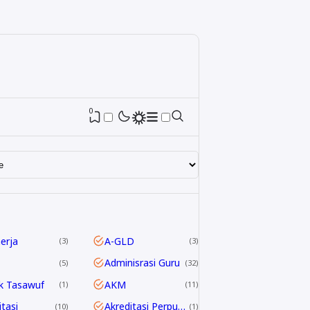
0
nerja
A-GLD
3
3
Adminisrasi Guru
5
32
k Tasawuf
AKM
1
11
itasi
Akreditasi Perpustakaan
10
1