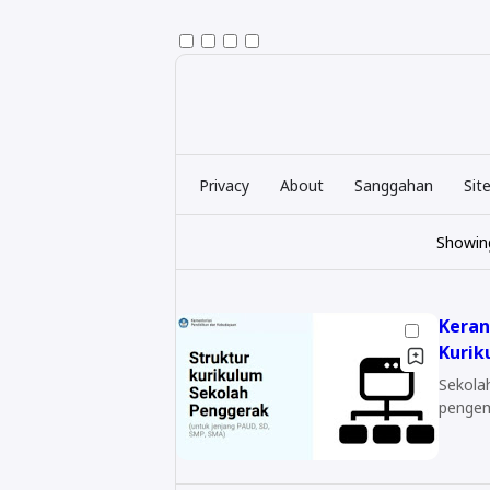
Privacy
About
Sanggahan
Sit
Showin
Keran
Kurik
Sekolah Penggerak 
pengem