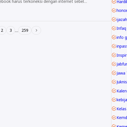
book harus terkoneksi dengan internet sebel…
Hardi
ijaza
Infaq
2
3
259
…
info g
Inspi
Jawa 
Juknis
Kelas
Kemd