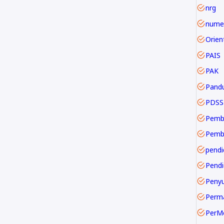
nrg
numer
PAIS
PAK
Pand
PDSS
Pemb
pendi
Pendi
Perm
PerM