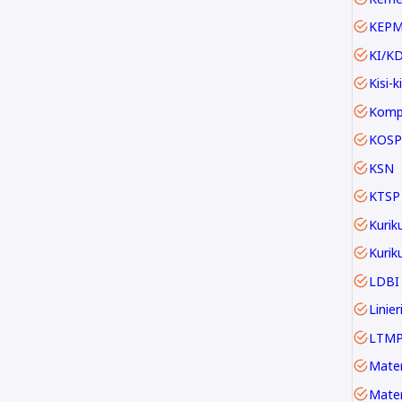
KEP
KI/K
Kisi-ki
KOSP
KSN
KTSP
Kurik
LDBI
LTM