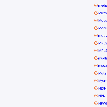
Micro
Modu
motiv
MPLS
mudla
musa
Mutas
Myas
NISN
NPK
NPW