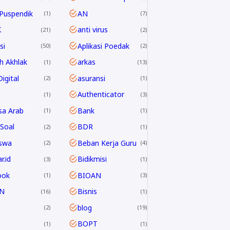
Puspendik
AN
1
7
K
anti virus
21
2
si
Aplikasi Poedak
50
2
h Akhlak
arkas
1
13
igital
asuransi
2
1
Authenticator
1
3
sa Arab
Bank
1
1
Soal
BDR
2
1
swa
Beban Kerja Guru
2
4
r.id
Bidikmisi
3
1
ook
BIOAN
1
3
N
Bisnis
16
1
blog
2
19
P
BOPT
1
1