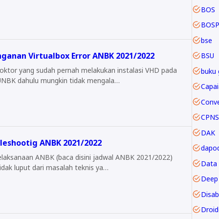
BOS
BOSP
bse
ganan Virtualbox Error ANBK 2021/2022
BSU
oktor yang sudah pernah melakukan instalasi VHD pada
buku 
NBK dahulu mungkin tidak mengala…
CPNS
DAK
leshootig ANBK 2021/2022
dapod
anaan ANBK (baca disini jadwal ANBK 2021/2022)
Data
idak luput dari masalah teknis ya…
Deep 
Disabi
Droi