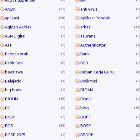
ANBK
anti virus
21
2
aplikasi
Aplikasi Poedak
50
2
Aqidah Akhlak
arkas
1
13
ASN Digital
asuransi
2
1
ATP
Authenticator
1
3
Bahasa Arab
Bank
1
1
Bank Soal
BDR
2
1
beasiswa
Beban Kerja Guru
2
4
Belajar.id
Bidikmisi
3
1
big book
BIOAN
1
3
BIOUN
Bisnis
16
1
BK
blog
2
19
BNSP
BOPT
1
1
BOS
BOSP
53
8
BOSP 2025
BPOPP
1
2