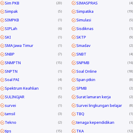
Sim PKB
SIMASPRAS
20
4
Simpak
Simpatika
5
19
SIMPKB
Simulasi
1
5
SIPLah
Sisdiknas
6
1
SKI
SKTP
1
9
SMA Jawa Timur
Smadav
1
2
SNBP
SNBT
7
4
SNMPTN
SNPMB
15
16
SNPTN
Soal Online
1
18
Soal PAI
Span ptkin
4
8
Spektrum Keahlian
SPMB
1
2
SULINGJAR
Surat lamaran kerja
5
2
survei
Survei lingkungan belajar
1
8
tamsil
TBQ
3
1
Tekno
tenaga kependidikan
2
1
tips
TKA
15
12