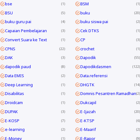
bse
BSM
1
1
BSU
buku
5
20
buku guru pai
buku siswa pai
4
2
Capaian Pembelajaran
Cek DTKS
3
1
Convert Suara ke Text
CP
1
3
CPNS
crochet
22
1
DAK
Dapodik
3
55
dapodik paud
Dapodikdasmen
8
122
Data EMIS
Data.referensi
2
1
Deep Learning
DHGTK
1
14
Disabilitas
Domnis Pesantren Ramadhan
1
2
Droidcam
Dukcapil
1
2
DUPAK
E-Ijazah
3
20
E-KOSP
E-KTSP
7
6
e-learning
E-Maarif
2
2
E-Monev
E-Rapor
1
9