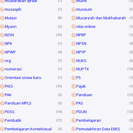
mudlarabah qiradl
murid
1
1
musaqah
museum
1
5
Mutasi
Muzara'ah dan Mukhabarah
8
1
Myasn
nilai online
2
1
NISN
NPBP
10
1
NPK
NPSN
1
4
NPWP
NPYP
4
3
nrg
NUKS
7
2
numerasi
NUPTK
1
14
Orientasi siswa baru
P5
1
1
PAIS
Pajak
10
1
PAK
Panduan
2
12
Panduan MPLS
PAS
2
1
PDSS
PDUN
14
12
Pembatik
Pembelajaran
17
3
Pembelajaran Kontekstual
Pemutakhiran Data EMIS
3
1