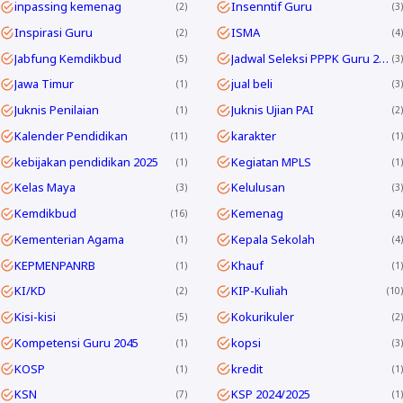
inpassing kemenag
Insenntif Guru
2
3
Inspirasi Guru
ISMA
2
4
Jabfung Kemdikbud
Jadwal Seleksi PPPK Guru 2024
5
3
Jawa Timur
jual beli
1
3
Juknis Penilaian
Juknis Ujian PAI
1
2
Kalender Pendidikan
karakter
11
1
kebijakan pendidikan 2025
Kegiatan MPLS
1
1
Kelas Maya
Kelulusan
3
3
Kemdikbud
Kemenag
16
4
Kementerian Agama
Kepala Sekolah
1
4
KEPMENPANRB
Khauf
1
1
KI/KD
KIP-Kuliah
2
10
Kisi-kisi
Kokurikuler
5
2
Kompetensi Guru 2045
kopsi
1
3
KOSP
kredit
1
1
KSN
KSP 2024/2025
7
1