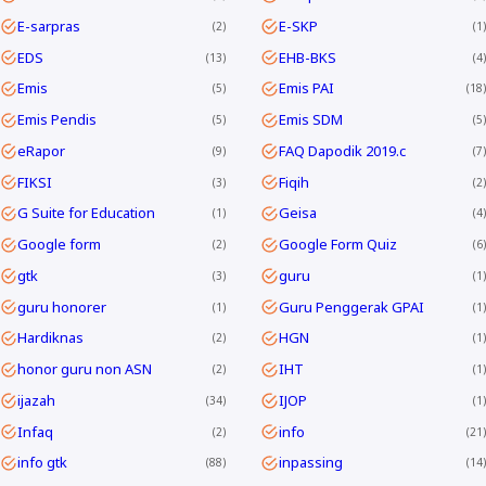
E-sarpras
E-SKP
2
1
EDS
EHB-BKS
13
4
Emis
Emis PAI
5
18
Emis Pendis
Emis SDM
5
5
eRapor
FAQ Dapodik 2019.c
9
7
FIKSI
Fiqih
3
2
G Suite for Education
Geisa
1
4
Google form
Google Form Quiz
2
6
gtk
guru
3
1
guru honorer
Guru Penggerak GPAI
1
1
Hardiknas
HGN
2
1
honor guru non ASN
IHT
2
1
ijazah
IJOP
34
1
Infaq
info
2
21
info gtk
inpassing
88
14