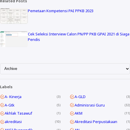
Related Posts
Pemetaan Kompetensi PAI PPKB 2023
Cek Seleksi Interview Calon PN/PP PKB GPAI 2021 di Siaga
Pendis
Labels
A- Kinerja
A-GLD
3
3
A-Gtk
Adminisrasi Guru
5
32
Akhlak Tasawuf
AKM
1
11
akreditasi
Akreditasi Perpustakaan
10
1
AKSI Puspendik
AN
1
7