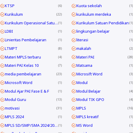
KTSP
Kuota sekolah
6
1
Kurikulum
kurikulum merdeka
22
1
Kurikulum Operasional Satuan Pendidikan
Kurikulum Satuan Pendidikan
1
1
LDBI
lingkungan belajar
1
1
Linieritas Pembelajaran
literasi
1
1
LTMPT
makalah
8
2
Materi MPLS terbaru
Materi PAI
4
28
Materi PAI Kelas 10
Matsama
7
1
media pembelajaran
Microsift Word
23
3
Microsoft Word
Modul
1
1
Modul Ajar PAI Fase E & F
Modul Belajar
1
4
Modul Guru
Modul TIK GPO
13
4
motivasi
MPLS
31
16
MPLS 2024
MPLS kreatif
1
1
MPLS SD/SMP/SMA 2024/2025
MS Word
1
1