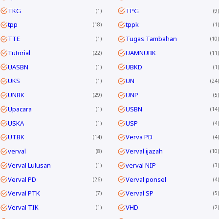
TKG
TPG
1
9
tpp
tppk
18
1
TTE
Tugas Tambahan
1
10
Tutorial
UAMNUBK
22
11
UASBN
UBKD
1
1
UKS
UN
1
24
UNBK
UNP
29
5
Upacara
USBN
1
14
USKA
USP
1
4
UTBK
Verva PD
14
4
verval
Verval ijazah
8
10
Verval Lulusan
verval NIP
1
3
Verval PD
Verval ponsel
26
4
Verval PTK
Verval SP
7
5
Verval TIK
VHD
1
2