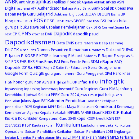
ANBK
aplikasi
arkas
anti virus
Aplikasi Poedak
ASN
Aqidah Akhlak
Digital
Authenticator
Bank Soal
beasiswa
asuransi
ATP
Bahasa Arab
Bank
BDR
BIOUN
Beban Kerja Guru
Belajar.id
BIOAN
BK
Bidikmisi
big book
Bisnis
BOS
blog
BOSP
buku
BPOPP
BSU
buku
BNSP
BOPT
BOSP 2025
bse
BSM
guru pai
buku siswa pai
Capaian Pembelajaran
Cek DTKS
Convert Suara ke
CPNS
Dapodik
dapodik paud
CP
DAK
Text
crochet
Dapodikdasmen
Data EMIS
Data.referensi
Deep Learning
DHGTK
Domnis Pesantren Ramadhan
Dukcapil
DUPAK
Disabilitas
Droidcam
E-Ijazah
E-KOSP
E-Rapor
E-KTSP
e-learning
E-Maarif
E-sarpras
E-Monev
E-
EDS
Emis PAI
eRapor
FAQ
EHB-BKS
Emis
Emis Pendis
Emis SDM
SKP
Dapodik 2019.c
FIKSI
Fiqih
Geisa
Google form
G Suite for Education
Google Form Quiz
gtk
Hardiknas
guru
guru honorer
Guru Penggerak GPAI
info gtk
ijazah
info
honor guru non ASN
Infaq
HGN
IHT
IJOP
inpassing
inpassing kemenag
Insenntif Guru
Inspirasi Guru
ISMA
Jabfung
Kemdikbud
Jadwal Seleksi PPPK Guru 2024
jual beli
Jawa Timur
Juknis
Kalender Pendidikan
Juknis Ujian PAI
Penilaian
karakter
kebijakan
Kemdikbud
Kelas Maya
Kelulusan
Kemenag
pendidikan 2025
Kegiatan MPLS
KIP-Kuliah
Kepala Sekolah
KI/KD
Kementerian Agama
KEPMENPANRB
Khauf
KSN
Kisi-kisi
Kokurikuler
kopsi
Kompetensi Guru 2045
KOSP
kredit
KSP
Kurikulum
KTSP
2024/2025
Kuota sekolah
kurikulum merdeka
Kurikulum
Operasional Satuan Pendidikan
Kurikulum Satuan Pendidikan
LDBI
lingkungan
LTMPT
makalah
Materi MPLS terbaru
belajar
Linieritas Pembelajaran
literasi