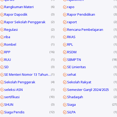
Rangkuman Materi
rapo
6
1
Rapor Dapodik
Rapor Pendidikan
3
3
Rapor Sekolah Penggerak
raport
2
2
Regulasi
Rencana Pembelajaran
2
1
riba
RKAS
1
7
Rombel
RPL
1
1
RPP
RSDM
16
1
RUU
SBMPTN
1
18
SD
SE Linieritas
3
1
SE Menteri Nomor 13 Tahun 2025
sehat
1
1
Sekolah Penggerak
Sekolah Rakyat
4
1
seleksi ASN
Semester Ganjil 2024/2025
1
1
sertifikasi
Shadaqah
10
2
SHUN
Siaga
3
27
Siaga Pendis
SiLPA
12
1