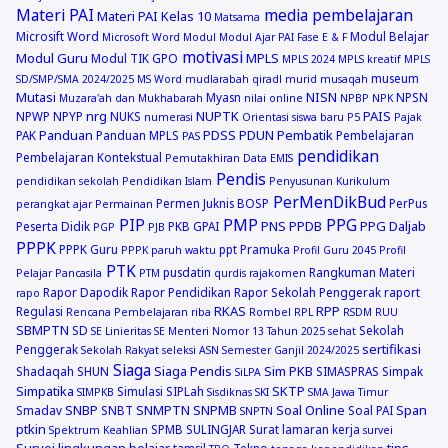
Materi PAI
media pembelajaran
Materi PAI Kelas 10
Matsama
Microsift Word
Modul Belajar
Microsoft Word
Modul
Modul Ajar PAI Fase E & F
motivasi
Modul Guru
MPLS
Modul TIK GPO
MPLS 2024
MPLS kreatif
MPLS
museum
SD/SMP/SMA 2024/2025
MS Word
mudlarabah qiradl
murid
musaqah
Mutasi
NISN
Myasn
NPSN
Muzara'ah dan Mukhabarah
nilai online
NPBP
NPK
nrg
NUPTK
PAIS
NPWP
NPYP
NUKS
numerasi
Orientasi siswa baru
P5
Pajak
Panduan
PDSS
PDUN
Pembatik
PAK
Panduan MPLS
Pembelajaran
PAS
pendidikan
Pembelajaran Kontekstual
Pemutakhiran Data EMIS
Pendis
pendidikan sekolah
Pendidikan Islam
Penyusunan Kurikulum
PerMenDikBud
Permen Juknis BOSP
PerPus
perangkat ajar
Permainan
PIP
PMP
PPG
PNS
PPDB
PPG Daljab
Peserta Didik
PKB GPAI
PGP
PJB
PPPK
PPPK Guru
ppt
Pramuka
PPPK paruh waktu
Profil Guru 2045
Profil
PTK
pusdatin
Rangkuman Materi
Pelajar Pancasila
PTM
qurdis
rajakomen
Rapor Dapodik
Rapor Pendidikan
Rapor Sekolah Penggerak
raport
rapo
RKAS
RPP
Regulasi
Rencana Pembelajaran
riba
Rombel
RPL
RSDM
RUU
SBMPTN
SD
Sekolah
SE Linieritas
SE Menteri Nomor 13 Tahun 2025
sehat
sertifikasi
Penggerak
Sekolah Rakyat
seleksi ASN
Semester Ganjil 2024/2025
Siaga
Siaga Pendis
Sim PKB
Shadaqah
SHUN
SIMASPRAS
Simpak
SiLPA
Simpatika
SKTP
Simulasi
SIPLah
SIMPKB
Sisdiknas
SKI
SMA Jawa Timur
SNBP
SNMPTN
SNPMB
Soal Online
Span
Smadav
SNBT
Soal PAI
SNPTN
ptkin
SPMB
SULINGJAR
Surat lamaran kerja
Spektrum Keahlian
survei