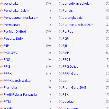
pendidikan
pendidikan sekolah
28
1
Pendidikan Islam
Pendis
1
27
Penyusunan Kurikulum
perangkat ajar
1
1
Permainan
Permen Juknis BOSP
1
2
PerMenDikBud
PerPus
38
2
Peserta Didik
PGP
6
1
PIP
PJB
30
1
PKB GPAI
PMP
3
42
PNS
PPDB
9
12
PPG
PPG Daljab
45
17
PPPK
PPPK Guru
41
4
PPPK paruh waktu
ppt
1
2
Pramuka
Profil Guru 2045
3
1
Profil Pelajar Pancasila
PTK
1
23
PTM
pusdatin
1
2
qurdis
rajakomen
1
1