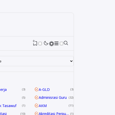
0
nerja
A-GLD
3
3
Adminisrasi Guru
5
32
k Tasawuf
AKM
1
11
itasi
Akreditasi Perpustakaan
10
1