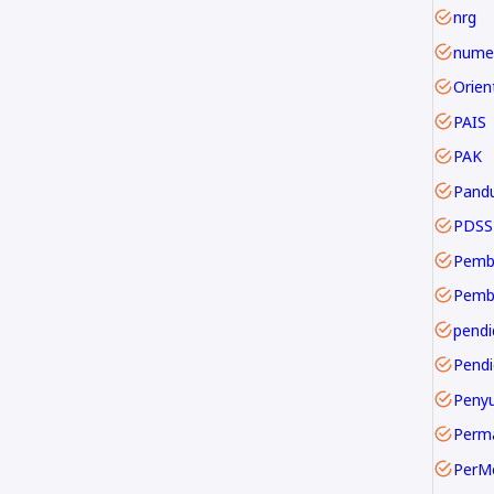
nrg
numer
PAIS
PAK
Pand
PDSS
Pemb
pendi
Pendi
Perm
PerM