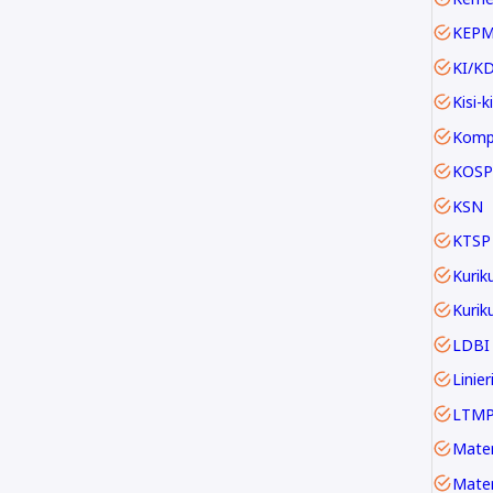
KEP
KI/K
Kisi-ki
KOSP
KSN
KTSP
Kurik
LDBI
LTM