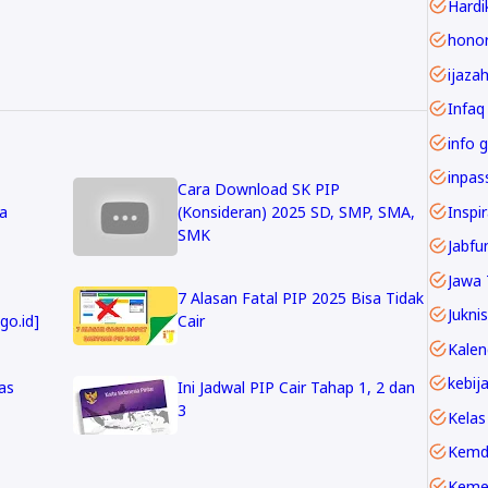
Hardi
ijaza
Infaq
info g
Cara Download SK PIP
Inspi
a
(Konsideran) 2025 SD, SMP, SMA,
SMK
Jawa 
7 Alasan Fatal PIP 2025 Bisa Tidak
Juknis
go.id]
Cair
as
Ini Jadwal PIP Cair Tahap 1, 2 dan
3
Kelas
Kemd