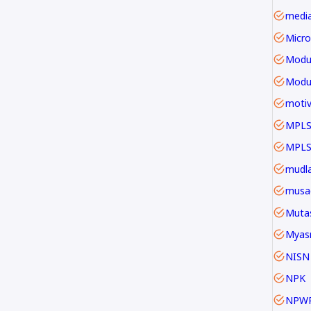
Micro
Modu
motiv
MPLS
mudla
musa
Mutas
Myas
NISN
NPK
NPW