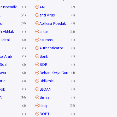
Puspendik
AN
1
7
K
anti virus
21
2
si
Aplikasi Poedak
50
2
h Akhlak
arkas
1
13
igital
asuransi
2
1
Authenticator
1
3
sa Arab
Bank
1
1
Soal
BDR
2
1
swa
Beban Kerja Guru
2
4
r.id
Bidikmisi
3
1
ook
BIOAN
1
3
N
Bisnis
16
1
blog
2
19
P
BOPT
1
1