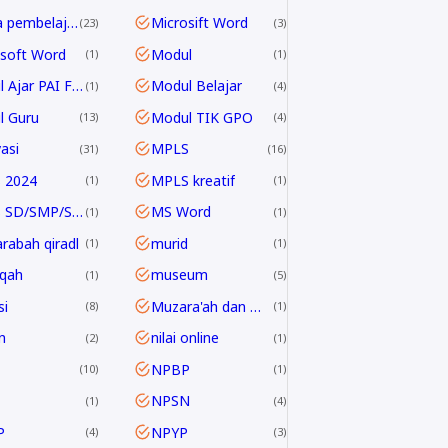
media pembelajaran
Microsift Word
23
3
soft Word
Modul
1
1
Modul Ajar PAI Fase E & F
Modul Belajar
1
4
l Guru
Modul TIK GPO
13
4
asi
MPLS
31
16
 2024
MPLS kreatif
1
1
MPLS SD/SMP/SMA 2024/2025
MS Word
1
1
rabah qiradl
murid
1
1
qah
museum
1
5
i
Muzara'ah dan Mukhabarah
8
1
n
nilai online
2
1
NPBP
10
1
NPSN
1
4
P
NPYP
4
3