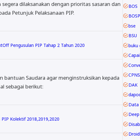
 segera dilaksanakan dengan prioritas sasaran dan
BOS
ada Petunjuk Pelaksanaan PIP.
BOSP
bse
BSU
tOff Pengusulan PIP Tahap 2 Tahun 2020
buku 
CPNS
n bantuan Saudara agar menginstruksikan kepada
DAK
l sebagai berikut:
dapod
Data
Deep 
 PIP Kolektif 2018,2019,2020
Disabi
Droi