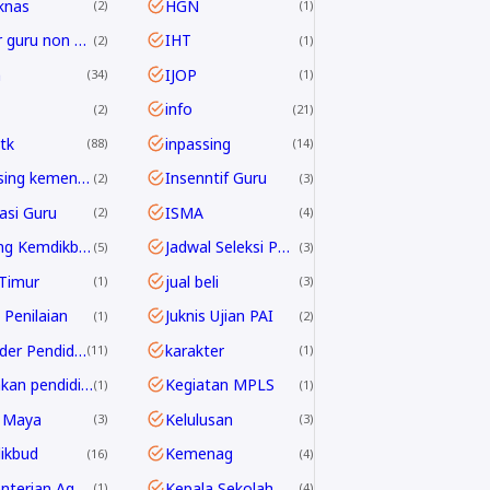
knas
HGN
2
1
honor guru non ASN
IHT
2
1
h
IJOP
34
1
info
2
21
tk
inpassing
88
14
inpassing kemenag
Insenntif Guru
2
3
rasi Guru
ISMA
2
4
Jabfung Kemdikbud
Jadwal Seleksi PPPK Guru 2024
5
3
Timur
jual beli
1
3
 Penilaian
Juknis Ujian PAI
1
2
Kalender Pendidikan
karakter
11
1
kebijakan pendidikan 2025
Kegiatan MPLS
1
1
 Maya
Kelulusan
3
3
ikbud
Kemenag
16
4
Kementerian Agama
Kepala Sekolah
1
4