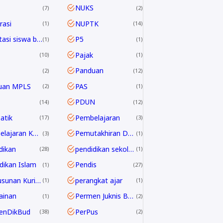
NUKS
7
2
asi
NUPTK
1
14
Orientasi siswa baru
P5
1
1
Pajak
10
1
Panduan
2
12
uan MPLS
PAS
2
1
PDUN
14
12
atik
Pembelajaran
17
3
Pembelajaran Kontekstual
Pemutakhiran Data EMIS
3
1
dikan
pendidikan sekolah
28
1
dikan Islam
Pendis
1
27
Penyusunan Kurikulum
perangkat ajar
1
1
ainan
Permen Juknis BOSP
1
2
enDikBud
PerPus
38
2