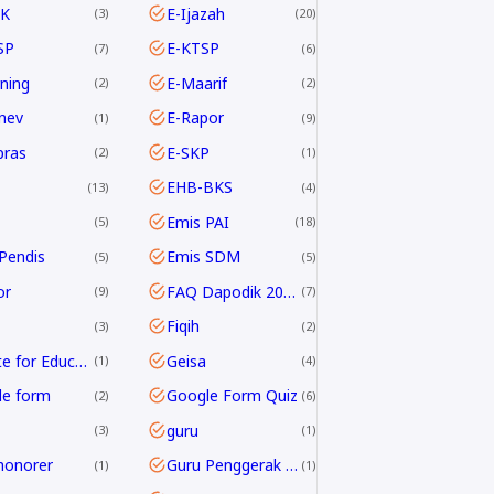
K
E-Ijazah
3
20
SP
E-KTSP
7
6
rning
E-Maarif
2
2
nev
E-Rapor
1
9
pras
E-SKP
2
1
EHB-BKS
13
4
Emis PAI
5
18
Pendis
Emis SDM
5
5
or
FAQ Dapodik 2019.c
9
7
Fiqih
3
2
G Suite for Education
Geisa
1
4
le form
Google Form Quiz
2
6
guru
3
1
honorer
Guru Penggerak GPAI
1
1