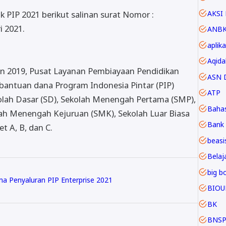
AKSI 
 PIP 2021 berikut salinan surat Nomor :
i 2021.
ANB
aplika
Aqida
n 2019, Pusat Layanan Pembiayaan Pendidikan
ASN D
antuan dana Program Indonesia Pintar (PIP)
ATP
kolah Dasar (SD), Sekolah Menengah Pertama (SMP),
Baha
ah Menengah Kejuruan (SMK), Sekolah Luar Biasa
Bank 
t A, B, dan C.
beasi
Belaja
big b
 Penyaluran PIP Enterprise 2021
BIOU
BK
BNS