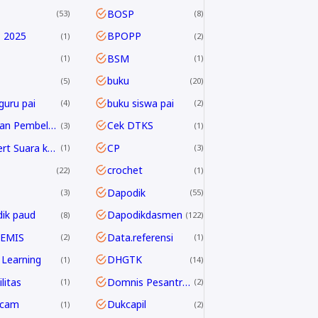
BOSP
53
8
 2025
BPOPP
1
2
BSM
1
1
buku
5
20
guru pai
buku siswa pai
4
2
Capaian Pembelajaran
Cek DTKS
3
1
Convert Suara ke Text
CP
1
3
crochet
22
1
Dapodik
3
55
ik paud
Dapodikdasmen
8
122
 EMIS
Data.referensi
2
1
Learning
DHGTK
1
14
litas
Domnis Pesantren Ramadhan
1
2
dcam
Dukcapil
1
2