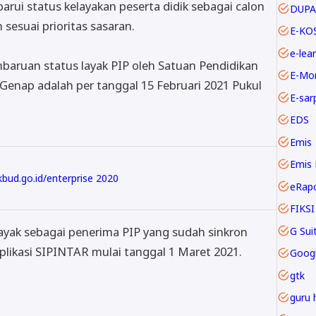
rui status kelayakan peserta didik sebagai calon
DUPA
sesuai prioritas sasaran.
E-KO
e-lea
baruan status layak PIP oleh Satuan Pendidikan
E-Mo
Genap adalah per tanggal 15 Februari 2021 Pukul
E-sar
EDS
Emis
Emis 
kbud.go.id/enterprise 2020
eRap
FIKSI
layak sebagai penerima PIP yang sudah sinkron
plikasi SIPINTAR mulai tanggal 1 Maret 2021.
Goog
gtk
guru 