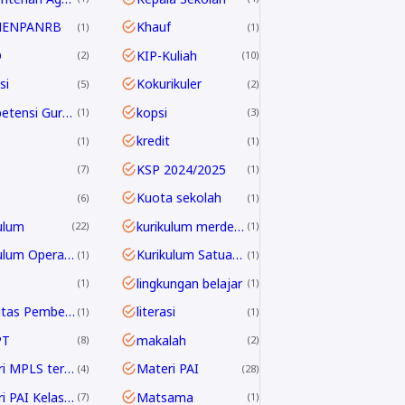
MENPANRB
Khauf
1
1
D
KIP-Kuliah
2
10
si
Kokurikuler
5
2
Kompetensi Guru 2045
kopsi
1
3
kredit
1
1
KSP 2024/2025
7
1
Kuota sekolah
6
1
ulum
kurikulum merdeka
22
1
Kurikulum Operasional Satuan Pendidikan
Kurikulum Satuan Pendidikan
1
1
lingkungan belajar
1
1
Linieritas Pembelajaran
literasi
1
1
PT
makalah
8
2
Materi MPLS terbaru
Materi PAI
4
28
Materi PAI Kelas 10
Matsama
7
1