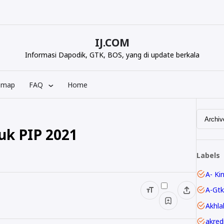
IJ.COM
Informasi Dapodik, GTK, BOS, yang di update berkala
emap
FAQ
Home
uk PIP 2021
Labels
A- Ki
A-Gtk
Akhla
akred