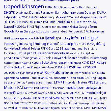
Dapodikdasmen
Data EMIS
Data.referensi
Deep Learning
DHGTK
Domnis Pesantren Ramadhan
Dukcapil
DUPAK
Disabilitas
Droidcam
E-Ijazah
E-KOSP
E-Rapor
E-KTSP
e-learning
E-Maarif
E-sarpras
E-Monev
E-
EDS
Emis PAI
eRapor
FAQ
EHB-BKS
Emis
Emis Pendis
Emis SDM
SKP
Dapodik 2019.c
FIKSI
Fiqih
Geisa
Google form
G Suite for Education
Google Form Quiz
gtk
Hardiknas
guru
guru honorer
Guru Penggerak GPAI
info gtk
ijazah
info
honor guru non ASN
Infaq
HGN
IHT
IJOP
inpassing
inpassing kemenag
Insenntif Guru
Inspirasi Guru
ISMA
Jabfung
Kemdikbud
Jadwal Seleksi PPPK Guru 2024
jual beli
Jawa Timur
Juknis
Kalender Pendidikan
Juknis Ujian PAI
Penilaian
karakter
kebijakan
Kemdikbud
Kelas Maya
Kelulusan
Kemenag
pendidikan 2025
Kegiatan MPLS
KIP-Kuliah
Kepala Sekolah
KI/KD
Kementerian Agama
KEPMENPANRB
Khauf
KSN
Kisi-kisi
Kokurikuler
kopsi
Kompetensi Guru 2045
KOSP
kredit
KSP
Kurikulum
KTSP
2024/2025
Kuota sekolah
kurikulum merdeka
Kurikulum
Operasional Satuan Pendidikan
Kurikulum Satuan Pendidikan
LDBI
lingkungan
LTMPT
makalah
Materi MPLS terbaru
belajar
Linieritas Pembelajaran
literasi
Materi PAI
media pembelajaran
Materi PAI Kelas 10
Matsama
Microsift Word
Modul Belajar
Microsoft Word
Modul
Modul Ajar PAI Fase E & F
motivasi
Modul Guru
MPLS
Modul TIK GPO
MPLS 2024
MPLS kreatif
MPLS
museum
SD/SMP/SMA 2024/2025
MS Word
mudlarabah qiradl
murid
musaqah
Mutasi
NISN
Myasn
NPSN
Muzara'ah dan Mukhabarah
nilai online
NPBP
NPK