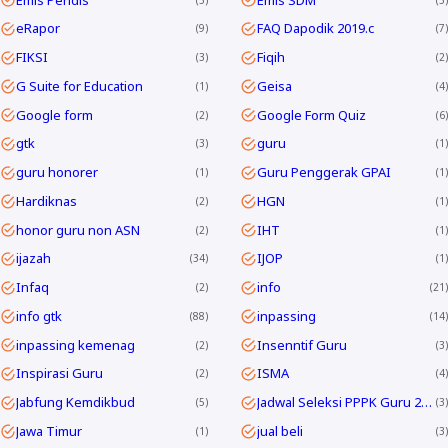
eRapor
FAQ Dapodik 2019.c
9
7
FIKSI
Fiqih
3
2
G Suite for Education
Geisa
1
4
Google form
Google Form Quiz
2
6
gtk
guru
3
1
guru honorer
Guru Penggerak GPAI
1
1
Hardiknas
HGN
2
1
honor guru non ASN
IHT
2
1
ijazah
IJOP
34
1
Infaq
info
2
21
info gtk
inpassing
88
14
inpassing kemenag
Insenntif Guru
2
3
Inspirasi Guru
ISMA
2
4
Jabfung Kemdikbud
Jadwal Seleksi PPPK Guru 2024
5
3
Jawa Timur
jual beli
1
3