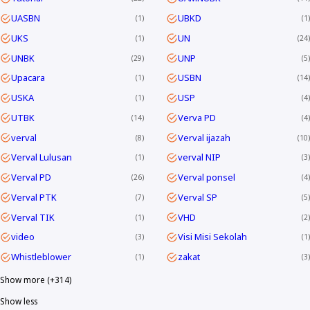
UASBN
UBKD
1
1
UKS
UN
1
24
UNBK
UNP
29
5
Upacara
USBN
1
14
USKA
USP
1
4
UTBK
Verva PD
14
4
verval
Verval ijazah
8
10
Verval Lulusan
verval NIP
1
3
Verval PD
Verval ponsel
26
4
Verval PTK
Verval SP
7
5
Verval TIK
VHD
1
2
video
Visi Misi Sekolah
3
1
Whistleblower
zakat
1
3
Show more (+314)
Show less