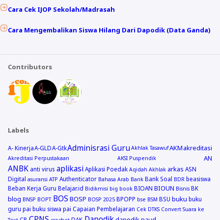
Cara Cek IJOP Sekolah/Madrasah
Cara Mengembalikan Siswa Hilang Dari Dapodik (Data Ganda)
Contributors
Labels
Adminisrasi Guru
AKM
akreditasi
A- Kinerja
A-GLD
A-Gtk
Akhlak Tasawuf
AN
Akreditasi Perpustakaan
AKSI Puspendik
ANBK
aplikasi
arkas
anti virus
Aplikasi Poedak
ASN
Aqidah Akhlak
Digital
Authenticator
Bank Soal
beasiswa
asuransi
ATP
Bahasa Arab
Bank
BDR
BIOUN
Beban Kerja Guru
Belajar.id
BIOAN
BK
Bidikmisi
big book
Bisnis
BOS
blog
BOSP
buku
BPOPP
BSU
buku
BNSP
BOPT
BOSP 2025
bse
BSM
guru pai
buku siswa pai
Capaian Pembelajaran
Cek DTKS
Convert Suara ke
CPNS
Dapodik
dapodik paud
CP
DAK
Text
crochet