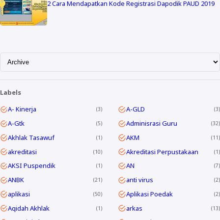
2 Cara Mendapatkan Kode Registrasi Dapodik PAUD 2019
Labels
A- Kinerja
A-GLD
3
3
A-Gtk
Adminisrasi Guru
5
32
Akhlak Tasawuf
AKM
1
11
akreditasi
Akreditasi Perpustakaan
10
1
AKSI Puspendik
AN
1
7
ANBK
anti virus
21
2
aplikasi
Aplikasi Poedak
50
2
Aqidah Akhlak
arkas
1
13