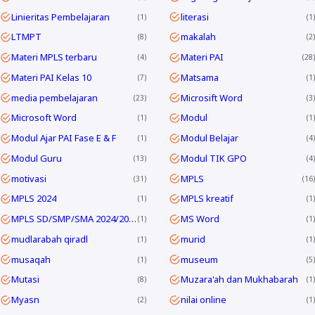
Linieritas Pembelajaran
literasi
1
1
LTMPT
makalah
8
2
Materi MPLS terbaru
Materi PAI
4
28
Materi PAI Kelas 10
Matsama
7
1
media pembelajaran
Microsift Word
23
3
Microsoft Word
Modul
1
1
Modul Ajar PAI Fase E & F
Modul Belajar
1
4
Modul Guru
Modul TIK GPO
13
4
motivasi
MPLS
31
16
MPLS 2024
MPLS kreatif
1
1
MPLS SD/SMP/SMA 2024/2025
MS Word
1
1
mudlarabah qiradl
murid
1
1
musaqah
museum
1
5
Mutasi
Muzara'ah dan Mukhabarah
8
1
Myasn
nilai online
2
1