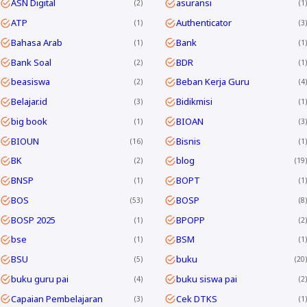
ASN Digital
asuransi
2
1
ATP
Authenticator
1
3
Bahasa Arab
Bank
1
1
Bank Soal
BDR
2
1
beasiswa
Beban Kerja Guru
2
4
Belajar.id
Bidikmisi
3
1
big book
BIOAN
1
3
BIOUN
Bisnis
16
1
BK
blog
2
19
BNSP
BOPT
1
1
BOS
BOSP
53
8
BOSP 2025
BPOPP
1
2
bse
BSM
1
1
BSU
buku
5
20
buku guru pai
buku siswa pai
4
2
Capaian Pembelajaran
Cek DTKS
3
1