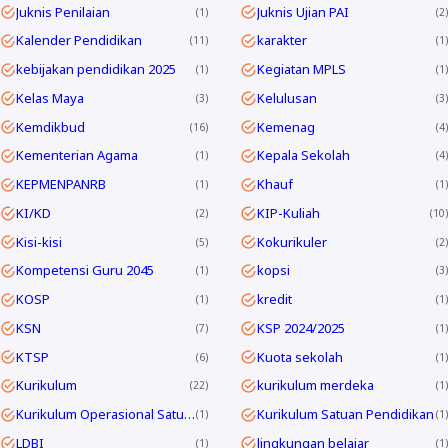
Juknis Penilaian
Juknis Ujian PAI
1
2
Kalender Pendidikan
karakter
11
1
kebijakan pendidikan 2025
Kegiatan MPLS
1
1
Kelas Maya
Kelulusan
3
3
Kemdikbud
Kemenag
16
4
Kementerian Agama
Kepala Sekolah
1
4
KEPMENPANRB
Khauf
1
1
KI/KD
KIP-Kuliah
2
10
Kisi-kisi
Kokurikuler
5
2
Kompetensi Guru 2045
kopsi
1
3
KOSP
kredit
1
1
KSN
KSP 2024/2025
7
1
KTSP
Kuota sekolah
6
1
Kurikulum
kurikulum merdeka
22
1
Kurikulum Operasional Satuan Pendidikan
Kurikulum Satuan Pendidikan
1
1
LDBI
lingkungan belajar
1
1