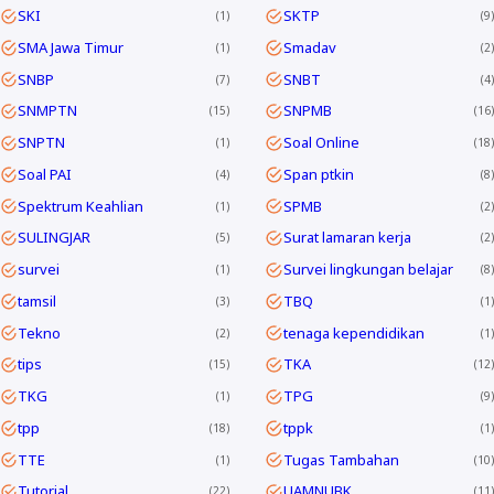
SKI
SKTP
1
9
SMA Jawa Timur
Smadav
1
2
SNBP
SNBT
7
4
SNMPTN
SNPMB
15
16
SNPTN
Soal Online
1
18
Soal PAI
Span ptkin
4
8
Spektrum Keahlian
SPMB
1
2
SULINGJAR
Surat lamaran kerja
5
2
survei
Survei lingkungan belajar
1
8
tamsil
TBQ
3
1
Tekno
tenaga kependidikan
2
1
tips
TKA
15
12
TKG
TPG
1
9
tpp
tppk
18
1
TTE
Tugas Tambahan
1
10
Tutorial
UAMNUBK
22
11