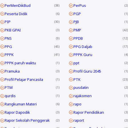
PerMenDikBud
PerPus
38
2
Peserta Didik
PGP
6
1
PIP
PJB
30
1
PKB GPAI
PMP
3
42
PNS
PPDB
9
12
PPG
PPG Daljab
45
17
PPPK
PPPK Guru
41
4
PPPK paruh waktu
ppt
1
2
Pramuka
Profil Guru 2045
3
1
Profil Pelajar Pancasila
PTK
1
23
PTM
pusdatin
1
2
qurdis
rajakomen
1
1
Rangkuman Materi
rapo
6
1
Rapor Dapodik
Rapor Pendidikan
3
3
Rapor Sekolah Penggerak
raport
2
2