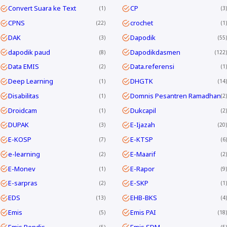
Convert Suara ke Text
CP
1
3
CPNS
crochet
22
1
DAK
Dapodik
3
55
dapodik paud
Dapodikdasmen
8
122
Data EMIS
Data.referensi
2
1
Deep Learning
DHGTK
1
14
Disabilitas
Domnis Pesantren Ramadhan
1
2
Droidcam
Dukcapil
1
2
DUPAK
E-Ijazah
3
20
E-KOSP
E-KTSP
7
6
e-learning
E-Maarif
2
2
E-Monev
E-Rapor
1
9
E-sarpras
E-SKP
2
1
EDS
EHB-BKS
13
4
Emis
Emis PAI
5
18
Emis Pendis
Emis SDM
5
5