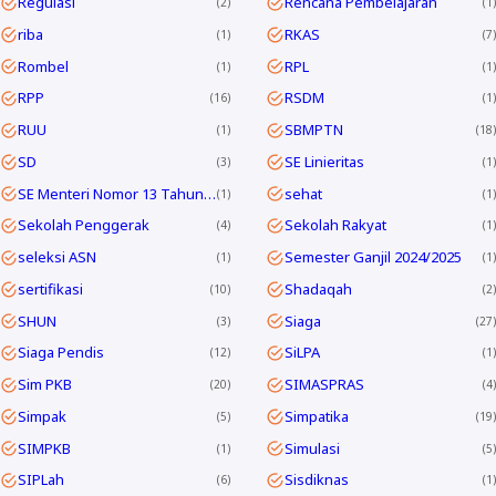
Regulasi
Rencana Pembelajaran
2
1
riba
RKAS
1
7
Rombel
RPL
1
1
RPP
RSDM
16
1
RUU
SBMPTN
1
18
SD
SE Linieritas
3
1
SE Menteri Nomor 13 Tahun 2025
sehat
1
1
Sekolah Penggerak
Sekolah Rakyat
4
1
seleksi ASN
Semester Ganjil 2024/2025
1
1
sertifikasi
Shadaqah
10
2
SHUN
Siaga
3
27
Siaga Pendis
SiLPA
12
1
Sim PKB
SIMASPRAS
20
4
Simpak
Simpatika
5
19
SIMPKB
Simulasi
1
5
SIPLah
Sisdiknas
6
1