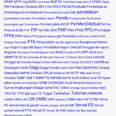
nrg
NUPTK
PAIS
NPWP
NPYP
NUKS
numerasi
Orientasi siswa baru
P5
Pajak
Panduan
PDSS
PDUN
Pembatik
PAK
Panduan MPLS
Pembelajaran
PAS
pendidikan
Pembelajaran Kontekstual
Pemutakhiran Data EMIS
Pendis
pendidikan sekolah
Pendidikan Islam
Penyusunan Kurikulum
PerMenDikBud
Permen Juknis BOSP
PerPus
perangkat ajar
Permainan
PIP
PMP
PPG
PNS
PPDB
PPG Daljab
Peserta Didik
PKB GPAI
PGP
PJB
PPPK
PPPK Guru
ppt
Pramuka
PPPK paruh waktu
Profil Guru 2045
Profil
PTK
pusdatin
Rangkuman Materi
Pelajar Pancasila
PTM
qurdis
rajakomen
Rapor Dapodik
Rapor Pendidikan
Rapor Sekolah Penggerak
raport
rapo
RKAS
RPP
Regulasi
Rencana Pembelajaran
riba
Rombel
RPL
RSDM
RUU
SBMPTN
SD
Sekolah
SE Linieritas
SE Menteri Nomor 13 Tahun 2025
sehat
sertifikasi
Penggerak
Sekolah Rakyat
seleksi ASN
Semester Ganjil 2024/2025
Siaga
Siaga Pendis
Sim PKB
Shadaqah
SHUN
SIMASPRAS
Simpak
SiLPA
Simpatika
SKTP
Simulasi
SIPLah
SIMPKB
Sisdiknas
SKI
SMA Jawa Timur
SNBP
SNMPTN
SNPMB
Soal Online
Span
Smadav
SNBT
Soal PAI
SNPTN
ptkin
SPMB
SULINGJAR
Surat lamaran kerja
Spektrum Keahlian
survei
Survei lingkungan belajar
tips
tamsil
Tekno
TBQ
tenaga kependidikan
Tutorial
TKA
TPG
tpp
Tugas Tambahan
UAMNUBK
TKG
tppk
TTE
UN
UNBK
USBN
UTBK
UNP
USP
Verva
UASBN
UBKD
UKS
Upacara
USKA
Verval PD
verval
Verval ijazah
PD
verval NIP
Verval
Verval Lulusan
Verval PTK
ponsel
Verval SP
VHD
video
Verval TIK
Visi Misi Sekolah
zakat
Whistleblower