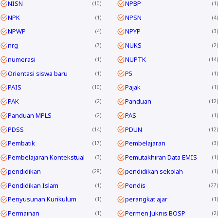
NISN
NPBP
10
1
NPK
NPSN
1
4
NPWP
NPYP
4
3
nrg
NUKS
7
2
numerasi
NUPTK
1
14
Orientasi siswa baru
P5
1
1
PAIS
Pajak
10
1
PAK
Panduan
2
12
Panduan MPLS
PAS
2
1
PDSS
PDUN
14
12
Pembatik
Pembelajaran
17
3
Pembelajaran Kontekstual
Pemutakhiran Data EMIS
3
1
pendidikan
pendidikan sekolah
28
1
Pendidikan Islam
Pendis
1
27
Penyusunan Kurikulum
perangkat ajar
1
1
Permainan
Permen Juknis BOSP
1
2