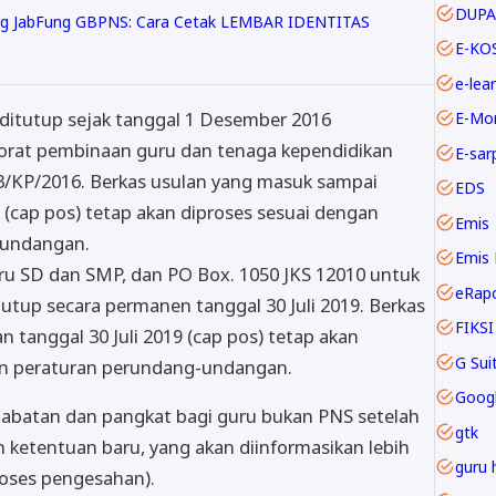
DUPA
ing JabFung GBPNS: Cara Cetak LEMBAR IDENTITAS
E-KO
e-lea
 ditutup sejak tanggal 1 Desember 2016
E-Mo
torat pembinaan guru dan tenaga kependidikan
E-sar
/KP/2016. Berkas usulan yang masuk sampai
EDS
(cap pos) tetap akan diproses sesuai dengan
Emis
-undangan.
Emis 
ru SD dan SMP, dan PO Box. 1050 JKS 12010 untuk
eRap
utup secara permanen tanggal 30 Juli 2019. Berkas
FIKSI
tanggal 30 Juli 2019 (cap pos) tetap akan
an peraturan perundang-undangan.
Goog
jabatan dan pangkat bagi guru bukan PNS setelah
gtk
 ketentuan baru, yang akan diinformasikan lebih
guru 
proses pengesahan).