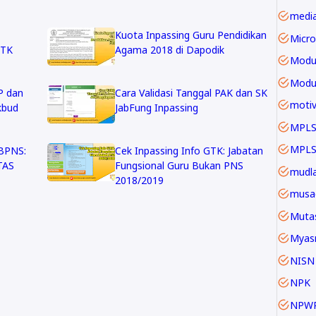
Kuota Inpassing Guru Pendidikan
Micro
GTK
Agama 2018 di Dapodik
Modu
P dan
Cara Validasi Tanggal PAK dan SK
motiv
kbud
JabFung Inpassing
MPLS
GBPNS:
Cek Inpassing Info GTK: Jabatan
TAS
Fungsional Guru Bukan PNS
mudla
2018/2019
musa
Mutas
Myas
NISN
NPK
NPW