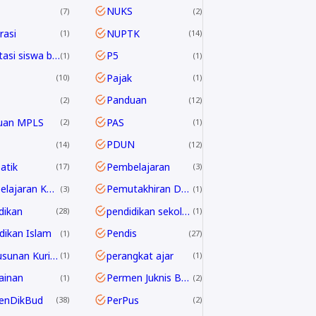
NUKS
7
2
asi
NUPTK
1
14
Orientasi siswa baru
P5
1
1
Pajak
10
1
Panduan
2
12
uan MPLS
PAS
2
1
PDUN
14
12
atik
Pembelajaran
17
3
Pembelajaran Kontekstual
Pemutakhiran Data EMIS
3
1
dikan
pendidikan sekolah
28
1
dikan Islam
Pendis
1
27
Penyusunan Kurikulum
perangkat ajar
1
1
ainan
Permen Juknis BOSP
1
2
enDikBud
PerPus
38
2