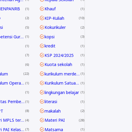
MENPANRB
Khauf
1
1
D
KIP-Kuliah
2
10
si
Kokurikuler
5
2
Kompetensi Guru 2045
kopsi
1
3
kredit
1
1
KSP 2024/2025
7
1
Kuota sekolah
6
1
ulum
kurikulum merdeka
22
1
Kurikulum Operasional Satuan Pendidikan
Kurikulum Satuan Pendidikan
1
1
lingkungan belajar
1
1
Linieritas Pembelajaran
literasi
1
1
PT
makalah
8
2
Materi MPLS terbaru
Materi PAI
4
28
Materi PAI Kelas 10
Matsama
7
1