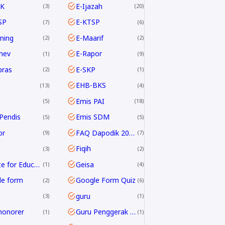
K
E-Ijazah
3
20
SP
E-KTSP
7
6
rning
E-Maarif
2
2
nev
E-Rapor
1
9
pras
E-SKP
2
1
EHB-BKS
13
4
Emis PAI
5
18
Pendis
Emis SDM
5
5
or
FAQ Dapodik 2019.c
9
7
Fiqih
3
2
G Suite for Education
Geisa
1
4
le form
Google Form Quiz
2
6
guru
3
1
honorer
Guru Penggerak GPAI
1
1