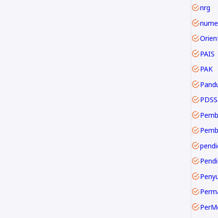
nrg
numer
PAIS
PAK
Pand
PDSS
Pemb
pendi
Pendi
Perm
PerM