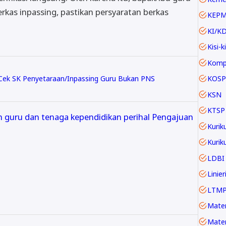
kas inpassing, pastikan persyaratan berkas
KEP
KI/K
Kisi-ki
KOSP
 Cek SK Penyetaraan/Inpassing Guru Bukan PNS
KSN
KTSP
en guru dan tenaga kependidikan perihal Pengajuan
Kurik
LDBI
LTM