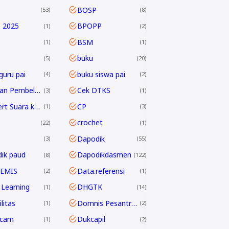
BOSP
53
8
 2025
BPOPP
1
2
BSM
1
1
buku
5
20
guru pai
buku siswa pai
4
2
Capaian Pembelajaran
Cek DTKS
3
1
Convert Suara ke Text
CP
1
3
crochet
22
1
Dapodik
3
55
ik paud
Dapodikdasmen
8
122
 EMIS
Data.referensi
2
1
Learning
DHGTK
1
14
litas
Domnis Pesantren Ramadhan
1
2
dcam
Dukcapil
1
2