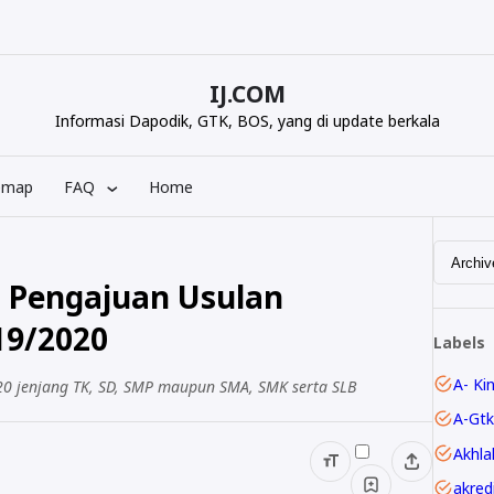
IJ.COM
Informasi Dapodik, GTK, BOS, yang di update berkala
emap
FAQ
Home
d Pengajuan Usulan
19/2020
Labels
A- Ki
0 jenjang TK, SD, SMP maupun SMA, SMK serta SLB
A-Gtk
Akhla
akred