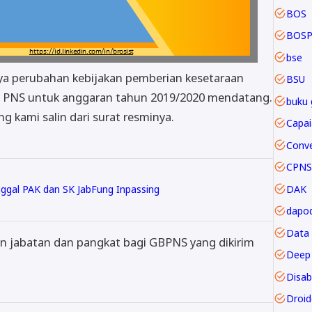
BOS
BOSP
bse
a perubahan kebijakan pemberian kesetaraan
BSU
n PNS untuk anggaran tahun 2019/2020 mendatang.
buku 
ng kami salin dari surat resminya.
CPNS
DAK
nggal PAK dan SK JabFung Inpassing
dapod
Data
an jabatan dan pangkat bagi GBPNS yang dikirim
Deep 
Disabi
Droi