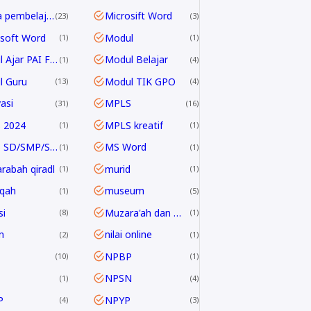
media pembelajaran
Microsift Word
23
3
soft Word
Modul
1
1
Modul Ajar PAI Fase E & F
Modul Belajar
1
4
l Guru
Modul TIK GPO
13
4
asi
MPLS
31
16
 2024
MPLS kreatif
1
1
MPLS SD/SMP/SMA 2024/2025
MS Word
1
1
rabah qiradl
murid
1
1
qah
museum
1
5
i
Muzara'ah dan Mukhabarah
8
1
n
nilai online
2
1
NPBP
10
1
NPSN
1
4
P
NPYP
4
3