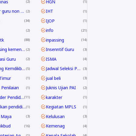
knas
HGN
2
1
honor guru non ASN
IHT
2
1
h
IJOP
34
1
info
2
21
tk
inpassing
88
14
inpassing kemenag
Insenntif Guru
2
3
rasi Guru
ISMA
2
4
Jabfung Kemdikbud
Jadwal Seleksi PPPK Guru 2024
5
3
Timur
jual beli
1
3
 Penilaian
Juknis Ujian PAI
1
2
Kalender Pendidikan
karakter
11
1
kebijakan pendidikan 2025
Kegiatan MPLS
1
1
 Maya
Kelulusan
3
3
ikbud
Kemenag
16
4
Kementerian Agama
Kepala Sekolah
1
4