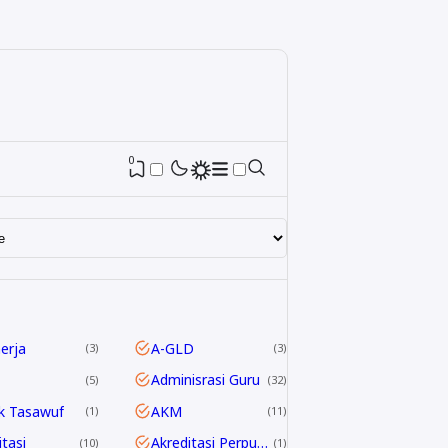
0
nerja
A-GLD
3
3
Adminisrasi Guru
5
32
k Tasawuf
AKM
1
11
itasi
Akreditasi Perpustakaan
10
1