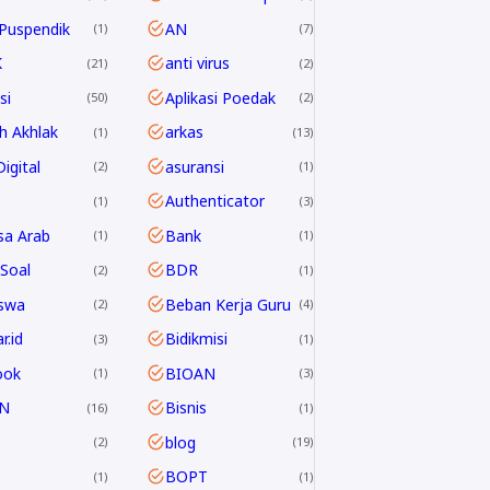
Puspendik
AN
1
7
K
anti virus
21
2
si
Aplikasi Poedak
50
2
h Akhlak
arkas
1
13
igital
asuransi
2
1
Authenticator
1
3
sa Arab
Bank
1
1
Soal
BDR
2
1
swa
Beban Kerja Guru
2
4
r.id
Bidikmisi
3
1
ook
BIOAN
1
3
N
Bisnis
16
1
blog
2
19
P
BOPT
1
1