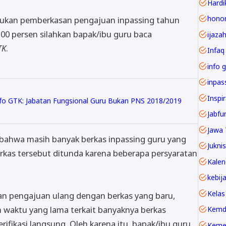
Hardi
akukan pemberkasan pengajuan inpassing tahun
 100 persen silahkan bapak/ibu guru baca
ijaza
TK
.
Infaq
info g
Inspi
nfo GTK: Jabatan Fungsional Guru Bukan PNS 2018/2019
Jawa 
bahwa masih banyak berkas inpassing guru yang
Juknis
erkas tersebut ditunda karena beberapa persyaratan
Kelas
an pengajuan ulang dengan berkas yang baru,
 waktu yang lama terkait banyaknya berkas
Kemd
rifikasi langsung. Oleh karena itu, bapak/ibu guru