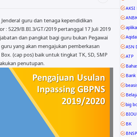
AKSI 
ANB
 Jenderal guru dan tenaga kependidikan
aplika
 : 5229/B.BI.3/GT/2019 pertanggal 17 Juli 2019
Aqida
 jabatan dan pangkat bagi guru bukan Pegawai
agi guru yang akan mengajukan pemberkasan
ASN D
Box. (cap pos) baik untuk tingkat TK, SD, SMP
ATP
lakukan penutupan.
Baha
Bank 
beasi
Belaja
big b
BIOU
BK
BNS