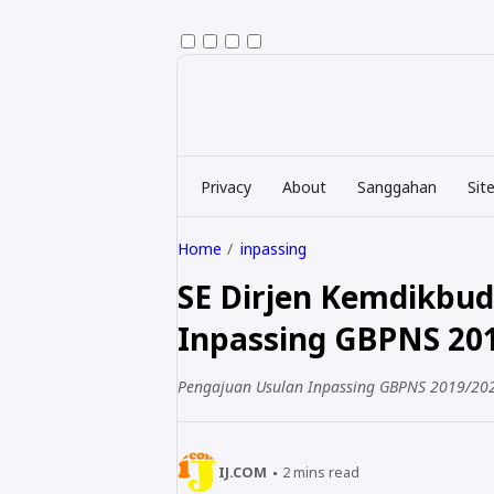
Privacy
About
Sanggahan
Sit
Home
inpassing
SE Dirjen Kemdikbu
Inpassing GBPNS 20
Pengajuan Usulan Inpassing GBPNS 2019/202
IJ.COM
2
mins read