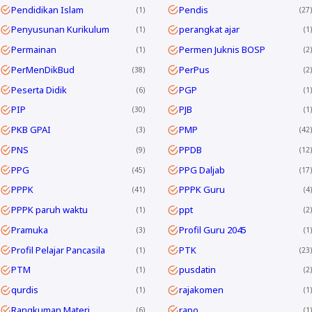
Pendidikan Islam
Pendis
1
27
Penyusunan Kurikulum
perangkat ajar
1
1
Permainan
Permen Juknis BOSP
1
2
PerMenDikBud
PerPus
38
2
Peserta Didik
PGP
6
1
PIP
PJB
30
1
PKB GPAI
PMP
3
42
PNS
PPDB
9
12
PPG
PPG Daljab
45
17
PPPK
PPPK Guru
41
4
PPPK paruh waktu
ppt
1
2
Pramuka
Profil Guru 2045
3
1
Profil Pelajar Pancasila
PTK
1
23
PTM
pusdatin
1
2
qurdis
rajakomen
1
1
Rangkuman Materi
rapo
6
1