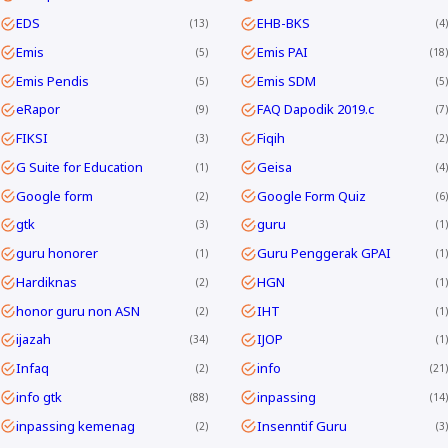
EDS
EHB-BKS
13
4
Emis
Emis PAI
5
18
Emis Pendis
Emis SDM
5
5
eRapor
FAQ Dapodik 2019.c
9
7
FIKSI
Fiqih
3
2
G Suite for Education
Geisa
1
4
Google form
Google Form Quiz
2
6
gtk
guru
3
1
guru honorer
Guru Penggerak GPAI
1
1
Hardiknas
HGN
2
1
honor guru non ASN
IHT
2
1
ijazah
IJOP
34
1
Infaq
info
2
21
info gtk
inpassing
88
14
inpassing kemenag
Insenntif Guru
2
3