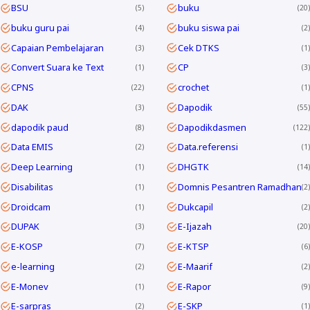
BSU
buku
5
20
buku guru pai
buku siswa pai
4
2
Capaian Pembelajaran
Cek DTKS
3
1
Convert Suara ke Text
CP
1
3
CPNS
crochet
22
1
DAK
Dapodik
3
55
dapodik paud
Dapodikdasmen
8
122
Data EMIS
Data.referensi
2
1
Deep Learning
DHGTK
1
14
Disabilitas
Domnis Pesantren Ramadhan
1
2
Droidcam
Dukcapil
1
2
DUPAK
E-Ijazah
3
20
E-KOSP
E-KTSP
7
6
e-learning
E-Maarif
2
2
E-Monev
E-Rapor
1
9
E-sarpras
E-SKP
2
1