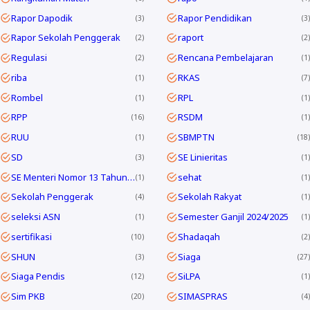
Rapor Dapodik
Rapor Pendidikan
3
3
Rapor Sekolah Penggerak
raport
2
2
Regulasi
Rencana Pembelajaran
2
1
riba
RKAS
1
7
Rombel
RPL
1
1
RPP
RSDM
16
1
RUU
SBMPTN
1
18
SD
SE Linieritas
3
1
SE Menteri Nomor 13 Tahun 2025
sehat
1
1
Sekolah Penggerak
Sekolah Rakyat
4
1
seleksi ASN
Semester Ganjil 2024/2025
1
1
sertifikasi
Shadaqah
10
2
SHUN
Siaga
3
27
Siaga Pendis
SiLPA
12
1
Sim PKB
SIMASPRAS
20
4