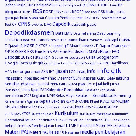
BIOUN
Beban Kerja Guru
Belajar.id
BIOAN
BK
Bidikmisi
big book
Bisnis
BOS
blog
BOSP
buku
BPOPP
BSU
buku
BNSP
BOPT
BOSP 2025
bse
BSM
guru pai
buku siswa pai
Capaian Pembelajaran
Cek DTKS
Convert Suara ke
CPNS
Dapodik
dapodik paud
CP
DAK
Text
crochet
Dapodikdasmen
Data EMIS
Data.referensi
Deep Learning
DHGTK
Domnis Pesantren Ramadhan
Dukcapil
DUPAK
Disabilitas
Droidcam
E-Ijazah
E-KOSP
E-Rapor
E-KTSP
e-learning
E-Maarif
E-sarpras
E-Monev
E-
EDS
Emis PAI
eRapor
FAQ
EHB-BKS
Emis
Emis Pendis
Emis SDM
SKP
Dapodik 2019.c
FIKSI
Fiqih
Geisa
Google form
G Suite for Education
Google Form Quiz
gtk
Hardiknas
guru
guru honorer
Guru Penggerak GPAI
info gtk
ijazah
info
honor guru non ASN
Infaq
HGN
IHT
IJOP
inpassing
inpassing kemenag
Insenntif Guru
Inspirasi Guru
ISMA
Jabfung
Kemdikbud
Jadwal Seleksi PPPK Guru 2024
jual beli
Jawa Timur
Juknis
Kalender Pendidikan
Juknis Ujian PAI
Penilaian
karakter
kebijakan
Kemdikbud
Kelas Maya
Kelulusan
Kemenag
pendidikan 2025
Kegiatan MPLS
KIP-Kuliah
Kepala Sekolah
KI/KD
Kementerian Agama
KEPMENPANRB
Khauf
KSN
Kisi-kisi
Kokurikuler
kopsi
Kompetensi Guru 2045
KOSP
kredit
KSP
Kurikulum
KTSP
2024/2025
Kuota sekolah
kurikulum merdeka
Kurikulum
Operasional Satuan Pendidikan
Kurikulum Satuan Pendidikan
LDBI
lingkungan
LTMPT
makalah
Materi MPLS terbaru
belajar
Linieritas Pembelajaran
literasi
Materi PAI
media pembelajaran
Materi PAI Kelas 10
Matsama