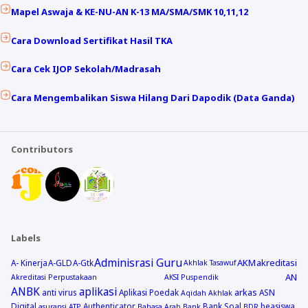
Mapel Aswaja & KE-NU-AN K-13 MA/SMA/SMK 10,11,12
Cara Download Sertifikat Hasil TKA
Cara Cek IJOP Sekolah/Madrasah
Cara Mengembalikan Siswa Hilang Dari Dapodik (Data Ganda)
Contributors
Labels
Adminisrasi Guru
AKM
akreditasi
A- Kinerja
A-GLD
A-Gtk
Akhlak Tasawuf
AN
Akreditasi Perpustakaan
AKSI Puspendik
ANBK
aplikasi
arkas
anti virus
Aplikasi Poedak
ASN
Aqidah Akhlak
Digital
Authenticator
Bank Soal
beasiswa
asuransi
ATP
Bahasa Arab
Bank
BDR