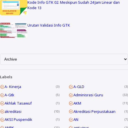
Kode Info GTK 02. Meskipun Sudah 24 Jam Linear dan
Kode 13
Urutan Validasi Info GTK
Labels
A- Kinerja
A-GLD
3
3
A-Gtk
Adminisrasi Guru
5
32
Akhlak Tasawuf
AKM
1
11
akreditasi
Akreditasi Perpustakaan
10
1
AKSI Puspendik
AN
1
7
ANBK
anti virus
21
2