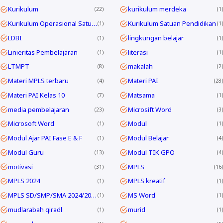
Kurikulum
kurikulum merdeka
22
1
Kurikulum Operasional Satuan Pendidikan
Kurikulum Satuan Pendidikan
1
1
LDBI
lingkungan belajar
1
1
Linieritas Pembelajaran
literasi
1
1
LTMPT
makalah
8
2
Materi MPLS terbaru
Materi PAI
4
28
Materi PAI Kelas 10
Matsama
7
1
media pembelajaran
Microsift Word
23
3
Microsoft Word
Modul
1
1
Modul Ajar PAI Fase E & F
Modul Belajar
1
4
Modul Guru
Modul TIK GPO
13
4
motivasi
MPLS
31
16
MPLS 2024
MPLS kreatif
1
1
MPLS SD/SMP/SMA 2024/2025
MS Word
1
1
mudlarabah qiradl
murid
1
1