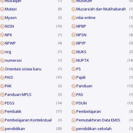
musaqah
museum
1
5
Mutasi
Muzara'ah dan Mukhabarah
8
1
Myasn
nilai online
2
1
NISN
NPBP
10
1
NPK
NPSN
1
4
NPWP
NPYP
4
3
nrg
NUKS
7
2
numerasi
NUPTK
1
14
Orientasi siswa baru
P5
1
1
PAIS
Pajak
10
1
PAK
Panduan
2
12
Panduan MPLS
PAS
2
1
PDSS
PDUN
14
12
Pembatik
Pembelajaran
17
3
Pembelajaran Kontekstual
Pemutakhiran Data EMIS
3
1
pendidikan
pendidikan sekolah
28
1