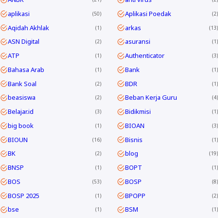
aplikasi
Aplikasi Poedak
50
2
Aqidah Akhlak
arkas
1
13
ASN Digital
asuransi
2
1
ATP
Authenticator
1
3
Bahasa Arab
Bank
1
1
Bank Soal
BDR
2
1
beasiswa
Beban Kerja Guru
2
4
Belajar.id
Bidikmisi
3
1
big book
BIOAN
1
3
BIOUN
Bisnis
16
1
BK
blog
2
19
BNSP
BOPT
1
1
BOS
BOSP
53
8
BOSP 2025
BPOPP
1
2
bse
BSM
1
1