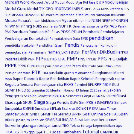
Microsift Word
Modul Belajar
Microsoft Word
Modul
Modul Ajar PAI Fase E & F
motivasi
Modul Guru
MPLS
Modul TIK GPO
MPLS 2024
MPLS kreatif
MPLS
museum
SD/SMP/SMA 2024/2025
MS Word
mudlarabah qiradl
murid
musaqah
Mutasi
NISN
Myasn
NPSN
Muzara'ah dan Mukhabarah
nilai online
NPBP
NPK
nrg
NUPTK
PAIS
NPWP
NPYP
NUKS
numerasi
Orientasi siswa baru
P5
Pajak
Panduan
PDSS
PDUN
Pembatik
PAK
Panduan MPLS
Pembelajaran
PAS
pendidikan
Pembelajaran Kontekstual
Pemutakhiran Data EMIS
Pendis
pendidikan sekolah
Pendidikan Islam
Penyusunan Kurikulum
PerMenDikBud
Permen Juknis BOSP
PerPus
perangkat ajar
Permainan
PIP
PMP
PPG
PNS
PPDB
PPG Daljab
Peserta Didik
PKB GPAI
PGP
PJB
PPPK
PPPK Guru
ppt
Pramuka
PPPK paruh waktu
Profil Guru 2045
Profil
PTK
pusdatin
Rangkuman Materi
Pelajar Pancasila
PTM
qurdis
rajakomen
Rapor Dapodik
Rapor Pendidikan
Rapor Sekolah Penggerak
raport
rapo
RKAS
RPP
Regulasi
Rencana Pembelajaran
riba
Rombel
RPL
RSDM
RUU
SBMPTN
SD
Sekolah
SE Linieritas
SE Menteri Nomor 13 Tahun 2025
sehat
sertifikasi
Penggerak
Sekolah Rakyat
seleksi ASN
Semester Ganjil 2024/2025
Siaga
Siaga Pendis
Sim PKB
Shadaqah
SHUN
SIMASPRAS
Simpak
SiLPA
Simpatika
SKTP
Simulasi
SIPLah
SIMPKB
Sisdiknas
SKI
SMA Jawa Timur
SNBP
SNMPTN
SNPMB
Soal Online
Span
Smadav
SNBT
Soal PAI
SNPTN
ptkin
SPMB
SULINGJAR
Surat lamaran kerja
Spektrum Keahlian
survei
Survei lingkungan belajar
tips
tamsil
Tekno
TBQ
tenaga kependidikan
Tutorial
TKA
TPG
tpp
Tugas Tambahan
UAMNUBK
TKG
tppk
TTE