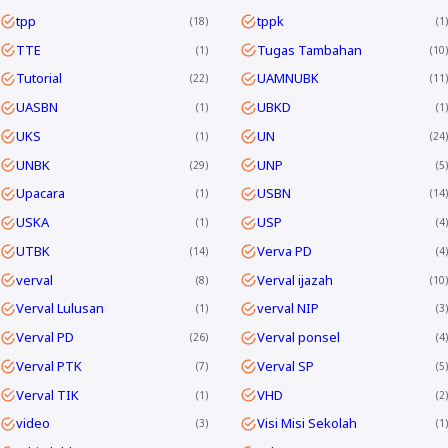
tpp
tppk
18
1
TTE
Tugas Tambahan
1
10
Tutorial
UAMNUBK
22
11
UASBN
UBKD
1
1
UKS
UN
1
24
UNBK
UNP
29
5
Upacara
USBN
1
14
USKA
USP
1
4
UTBK
Verva PD
14
4
verval
Verval ijazah
8
10
Verval Lulusan
verval NIP
1
3
Verval PD
Verval ponsel
26
4
Verval PTK
Verval SP
7
5
Verval TIK
VHD
1
2
video
Visi Misi Sekolah
3
1