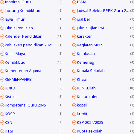
Inspirasi Guru
ISMA
2
4
Jabfung Kemdikbud
Jadwal Seleksi PPPK Guru 2024
5
3
Jawa Timur
jual beli
1
3
Juknis Penilaian
Juknis Ujian PAI
1
2
Kalender Pendidikan
karakter
11
1
kebijakan pendidikan 2025
Kegiatan MPLS
1
1
Kelas Maya
Kelulusan
3
3
Kemdikbud
Kemenag
16
4
Kementerian Agama
Kepala Sekolah
1
4
KEPMENPANRB
Khauf
1
1
KI/KD
KIP-Kuliah
2
10
Kisi-kisi
Kokurikuler
5
2
Kompetensi Guru 2045
kopsi
1
3
KOSP
kredit
1
1
KSN
KSP 2024/2025
7
1
KTSP
Kuota sekolah
6
1