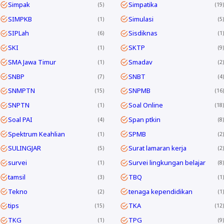
Simpak
Simpatika
5
19
SIMPKB
Simulasi
1
5
SIPLah
Sisdiknas
6
1
SKI
SKTP
1
9
SMA Jawa Timur
Smadav
1
2
SNBP
SNBT
7
4
SNMPTN
SNPMB
15
16
SNPTN
Soal Online
1
18
Soal PAI
Span ptkin
4
8
Spektrum Keahlian
SPMB
1
2
SULINGJAR
Surat lamaran kerja
5
2
survei
Survei lingkungan belajar
1
8
tamsil
TBQ
3
1
Tekno
tenaga kependidikan
2
1
tips
TKA
15
12
TKG
TPG
1
9