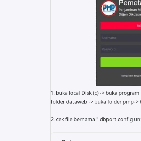
1. buka local Disk (c) -> buka program
folder dataweb -> buka folder pmp-> 
2. cek file bernama " dbport.config u