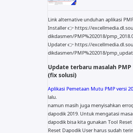
Link alternative unduhan aplikasi PMP
Installer 👉 https://excellmedia.dl.s
dikdasmen/PMP%202018/pmp_2018.0
Updater 👉 https://excellmedia.dl.so
dikdasmen/PMP%202018/pmp_updater
Update terbaru masalah PMP 2
(fix solusi)
Aplikasi Pemetaan Mutu PMP versi 20
lalu.
namun masih juga menyisahkan error
dapodik 2019. Untuk mengatasi masal
dapodik bisa kita gunakan Tool Rese
Reset Dapodik User harus sudah teri