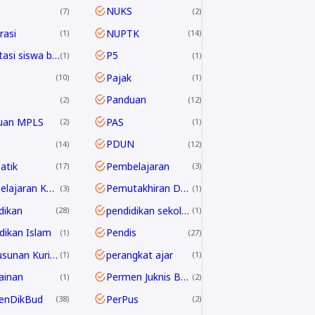
NUKS
7
2
asi
NUPTK
1
14
Orientasi siswa baru
P5
1
1
Pajak
10
1
Panduan
2
12
uan MPLS
PAS
2
1
PDUN
14
12
atik
Pembelajaran
17
3
Pembelajaran Kontekstual
Pemutakhiran Data EMIS
3
1
dikan
pendidikan sekolah
28
1
dikan Islam
Pendis
1
27
Penyusunan Kurikulum
perangkat ajar
1
1
ainan
Permen Juknis BOSP
1
2
enDikBud
PerPus
38
2