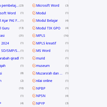
media pembelajaran
Microsift Word
23
3
soft Word
Modul
1
1
Modul Ajar PAI Fase E & F
Modul Belajar
1
4
l Guru
Modul TIK GPO
13
4
asi
MPLS
31
16
 2024
MPLS kreatif
1
1
MPLS SD/SMP/SMA 2024/2025
MS Word
1
1
rabah qiradl
murid
1
1
qah
museum
1
5
i
Muzara'ah dan Mukhabarah
8
1
n
nilai online
2
1
NPBP
10
1
NPSN
1
4
P
NPYP
4
3