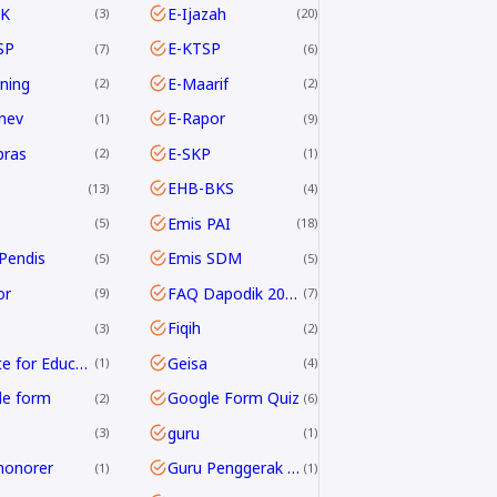
K
E-Ijazah
3
20
SP
E-KTSP
7
6
rning
E-Maarif
2
2
nev
E-Rapor
1
9
pras
E-SKP
2
1
EHB-BKS
13
4
Emis PAI
5
18
Pendis
Emis SDM
5
5
or
FAQ Dapodik 2019.c
9
7
Fiqih
3
2
G Suite for Education
Geisa
1
4
le form
Google Form Quiz
2
6
guru
3
1
honorer
Guru Penggerak GPAI
1
1