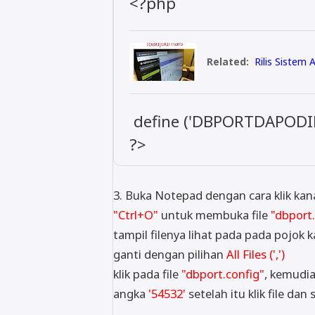
<?php
Related:
Rilis Sistem 
define ('DBPORTDAPODIK'
?>
3. Buka Notepad dengan cara klik ka
"Ctrl+O"
untuk membuka file
"dbport.
tampil filenya lihat pada pada pojok
ganti dengan pilihan
All Files (',')
klik pada file
"dbport.config"
, kemudia
angka
'54532'
setelah itu klik file dan