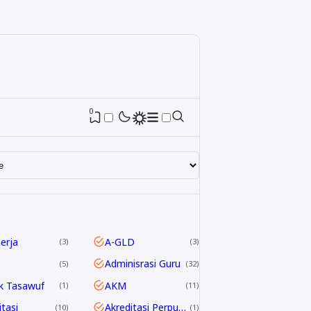
0
nerja
A-GLD
3
3
Adminisrasi Guru
5
32
k Tasawuf
AKM
1
11
itasi
Akreditasi Perpustakaan
10
1