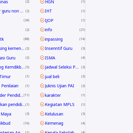
knas
HGN
2
1
honor guru non ASN
IHT
2
1
h
IJOP
34
1
info
2
21
tk
inpassing
88
14
inpassing kemenag
Insenntif Guru
2
3
rasi Guru
ISMA
2
4
Jabfung Kemdikbud
Jadwal Seleksi PPPK Guru 2024
5
3
Timur
jual beli
1
3
 Penilaian
Juknis Ujian PAI
1
2
Kalender Pendidikan
karakter
11
1
kebijakan pendidikan 2025
Kegiatan MPLS
1
1
 Maya
Kelulusan
3
3
ikbud
Kemenag
16
4
Kementerian Agama
Kepala Sekolah
1
4