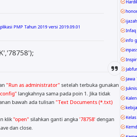
Hardi
ijaza
Aplikasi PMP Tahun 2019 versi 2019.09.01
Infaq
info g
,'78758');
Inspi
Jawa 
nan
"Run as administrator"
setelah terbuka gunakan
Juknis
config"
langkahnya sama pada poin 1. Jika tidak
 kanan bawah ada tulisan
"Text Documents (*.txt)
Kelas
n klik
"open"
silahkan ganti angka
'78758'
dengan
Kemd
 save dan close.