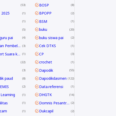
BOSP
53
8
 2025
BPOPP
1
2
BSM
1
1
buku
5
20
guru pai
buku siswa pai
4
2
Capaian Pembelajaran
Cek DTKS
3
1
Convert Suara ke Text
CP
1
3
crochet
22
1
Dapodik
3
55
ik paud
Dapodikdasmen
8
122
 EMIS
Data.referensi
2
1
Learning
DHGTK
1
14
litas
Domnis Pesantren Ramadhan
1
2
dcam
Dukcapil
1
2