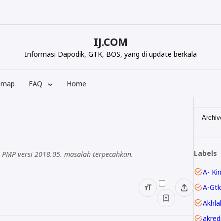
IJ.COM
Informasi Dapodik, GTK, BOS, yang di update berkala
emap
FAQ
Home
Labels
i PMP versi 2018.05. masalah terpecahkan.
A- Ki
A-Gtk
Akhla
akred