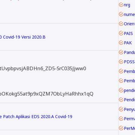
nrg
numer
PAIS
0 Covid-19 Versi 2020.B
PAK
Pand
PDSS
1VtUvpbpvsjABDHn6_ZD5-SrC035Jjww0
Pemb
pendi
d=1_bOKokg55at9p9xQZM7ObLyHaRhhx1qQ
Pendi
 Patch Aplikasi EDS 2020.A Covid-19
Perm
PerM