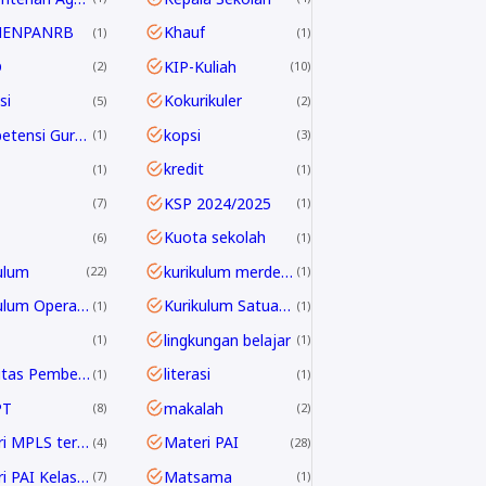
MENPANRB
Khauf
1
1
D
KIP-Kuliah
2
10
si
Kokurikuler
5
2
Kompetensi Guru 2045
kopsi
1
3
kredit
1
1
KSP 2024/2025
7
1
Kuota sekolah
6
1
ulum
kurikulum merdeka
22
1
Kurikulum Operasional Satuan Pendidikan
Kurikulum Satuan Pendidikan
1
1
lingkungan belajar
1
1
Linieritas Pembelajaran
literasi
1
1
PT
makalah
8
2
Materi MPLS terbaru
Materi PAI
4
28
Materi PAI Kelas 10
Matsama
7
1