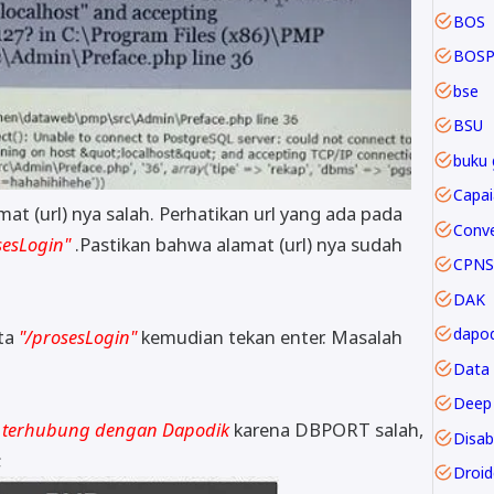
BOS
BOSP
bse
BSU
buku 
mat (url) nya salah. Perhatikan url yang ada pada
sesLogin"
.Pastikan bahwa alamat (url) nya sudah
CPNS
DAK
dapod
ata
"/prosesLogin"
kemudian tekan enter. Masalah
Data
Deep 
ak terhubung dengan Dapodik
karena DBPORT salah,
Disabi
;
Droi