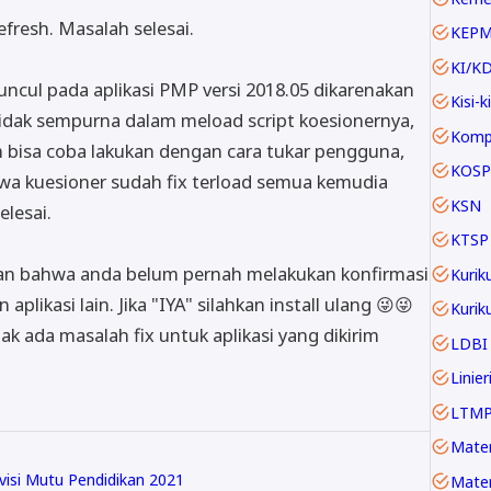
fresh. Masalah selesai.
KEP
KI/K
uncul pada aplikasi PMP versi 2018.05 dikarenakan
Kisi-ki
tidak sempurna dalam meload script koesionernya,
m bisa coba lakukan dengan cara tukar pengguna,
KOSP
hwa kuesioner sudah fix terload semua kemudia
KSN
lesai.
KTSP
ikan bahwa anda belum pernah melakukan konfirmasi
Kurik
 aplikasi lain. Jika "IYA" silahkan install ulang 😜😜
ak ada masalah fix untuk aplikasi yang dikirim
LDBI
LTM
visi Mutu Pendidikan 2021