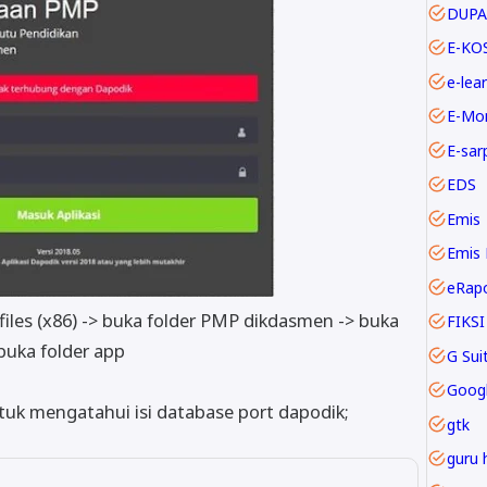
DUPA
E-KO
e-lea
E-Mo
E-sar
EDS
Emis
Emis 
eRap
 files (x86) -> buka folder PMP dikdasmen -> buka
FIKSI
buka folder app
Goog
ntuk mengatahui isi database port dapodik;
gtk
guru 