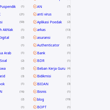
Puspendik
AN
1
7
K
anti virus
21
2
si
Aplikasi Poedak
50
2
h Akhlak
arkas
1
13
igital
asuransi
2
1
Authenticator
1
3
sa Arab
Bank
1
1
Soal
BDR
2
1
swa
Beban Kerja Guru
2
4
r.id
Bidikmisi
3
1
ook
BIOAN
1
3
N
Bisnis
16
1
blog
2
19
P
BOPT
1
1