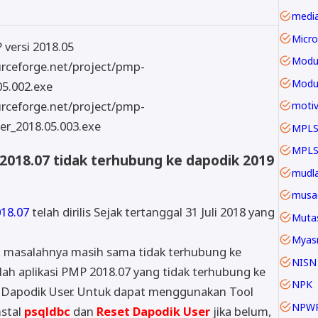
Micro
 versi 2018.05
ourceforge.net/project/pmp-
Modu
5.002.exe
urceforge.net/project/pmp-
motiv
_2018.05.003.exe
MPLS
018.07 tidak terhubung ke dapodik 2019
mudla
musa
18.07
telah dirilis Sejak tertanggal 31 Juli 2018 yang
Mutas
Myas
, masalahnya masih sama tidak terhubung ke
NISN
ah aplikasi PMP 2018.07 yang tidak terhubung ke
NPK
t Dapodik User. Untuk dapat menggunakan Tool
NPW
nstal
psqldbc
dan
Reset Dapodik User
jika belum,