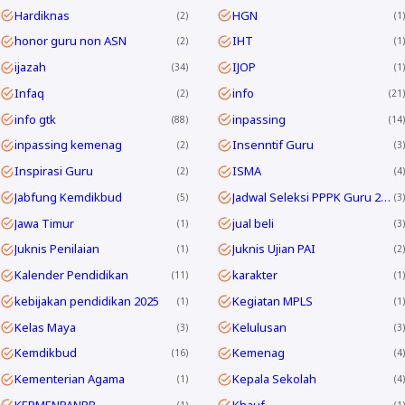
Hardiknas
HGN
2
1
honor guru non ASN
IHT
2
1
ijazah
IJOP
34
1
Infaq
info
2
21
info gtk
inpassing
88
14
inpassing kemenag
Insenntif Guru
2
3
Inspirasi Guru
ISMA
2
4
Jabfung Kemdikbud
Jadwal Seleksi PPPK Guru 2024
5
3
Jawa Timur
jual beli
1
3
Juknis Penilaian
Juknis Ujian PAI
1
2
Kalender Pendidikan
karakter
11
1
kebijakan pendidikan 2025
Kegiatan MPLS
1
1
Kelas Maya
Kelulusan
3
3
Kemdikbud
Kemenag
16
4
Kementerian Agama
Kepala Sekolah
1
4
KEPMENPANRB
Khauf
1
1