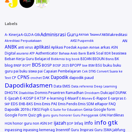
Labels
Adminisrasi Guru
AKM
akreditasi
A- Kinerja
A-GLD
A-Gtk
Akhlak Tasawuf
AN
Akreditasi Perpustakaan
AKSI Puspendik
ANBK
aplikasi
arkas
anti virus
Aplikasi Poedak
ASN
Aqidah Akhlak
Digital
Authenticator
Bank Soal
beasiswa
asuransi
ATP
Bahasa Arab
Bank
BDR
BIOUN
Beban Kerja Guru
Belajar.id
BIOAN
BK
Bidikmisi
big book
Bisnis
BOS
blog
BOSP
buku
BPOPP
BSU
buku
BNSP
BOPT
BOSP 2025
bse
BSM
guru pai
buku siswa pai
Capaian Pembelajaran
Cek DTKS
Convert Suara ke
CPNS
Dapodik
dapodik paud
CP
DAK
Text
crochet
Dapodikdasmen
Data EMIS
Data.referensi
Deep Learning
DHGTK
Domnis Pesantren Ramadhan
Dukcapil
DUPAK
Disabilitas
Droidcam
E-Ijazah
E-KOSP
E-Rapor
E-KTSP
e-learning
E-Maarif
E-sarpras
E-Monev
E-
EDS
Emis PAI
eRapor
FAQ
EHB-BKS
Emis
Emis Pendis
Emis SDM
SKP
Dapodik 2019.c
FIKSI
Fiqih
Geisa
Google form
G Suite for Education
Google Form Quiz
gtk
Hardiknas
guru
guru honorer
Guru Penggerak GPAI
info gtk
ijazah
info
honor guru non ASN
Infaq
HGN
IHT
IJOP
inpassing
inpassing kemenag
Insenntif Guru
Inspirasi Guru
ISMA
Jabfung