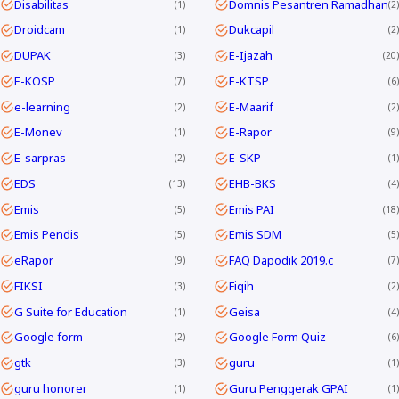
Disabilitas
Domnis Pesantren Ramadhan
1
2
Droidcam
Dukcapil
1
2
DUPAK
E-Ijazah
3
20
E-KOSP
E-KTSP
7
6
e-learning
E-Maarif
2
2
E-Monev
E-Rapor
1
9
E-sarpras
E-SKP
2
1
EDS
EHB-BKS
13
4
Emis
Emis PAI
5
18
Emis Pendis
Emis SDM
5
5
eRapor
FAQ Dapodik 2019.c
9
7
FIKSI
Fiqih
3
2
G Suite for Education
Geisa
1
4
Google form
Google Form Quiz
2
6
gtk
guru
3
1
guru honorer
Guru Penggerak GPAI
1
1