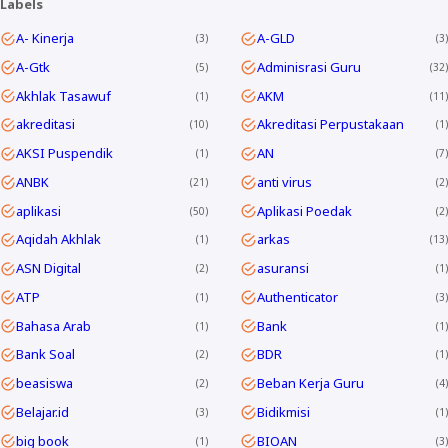
Labels
A- Kinerja
A-GLD
3
3
A-Gtk
Adminisrasi Guru
5
32
Akhlak Tasawuf
AKM
1
11
akreditasi
Akreditasi Perpustakaan
10
1
AKSI Puspendik
AN
1
7
ANBK
anti virus
21
2
aplikasi
Aplikasi Poedak
50
2
Aqidah Akhlak
arkas
1
13
ASN Digital
asuransi
2
1
ATP
Authenticator
1
3
Bahasa Arab
Bank
1
1
Bank Soal
BDR
2
1
beasiswa
Beban Kerja Guru
2
4
Belajar.id
Bidikmisi
3
1
big book
BIOAN
1
3