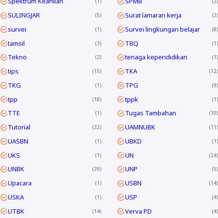
Spektrum Keahlian
SPMB
1
2
SULINGJAR
Surat lamaran kerja
5
2
survei
Survei lingkungan belajar
1
8
tamsil
TBQ
3
1
Tekno
tenaga kependidikan
2
1
tips
TKA
15
12
TKG
TPG
1
9
tpp
tppk
18
1
TTE
Tugas Tambahan
1
10
Tutorial
UAMNUBK
22
11
UASBN
UBKD
1
1
UKS
UN
1
24
UNBK
UNP
29
5
Upacara
USBN
1
14
USKA
USP
1
4
UTBK
Verva PD
14
4