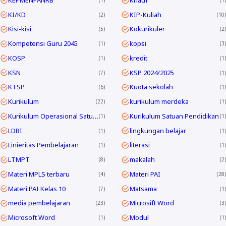
KI/KD
KIP-Kuliah
2
10
Kisi-kisi
Kokurikuler
5
2
Kompetensi Guru 2045
kopsi
1
3
KOSP
kredit
1
1
KSN
KSP 2024/2025
7
1
KTSP
Kuota sekolah
6
1
Kurikulum
kurikulum merdeka
22
1
Kurikulum Operasional Satuan Pendidikan
Kurikulum Satuan Pendidikan
1
1
LDBI
lingkungan belajar
1
1
Linieritas Pembelajaran
literasi
1
1
LTMPT
makalah
8
2
Materi MPLS terbaru
Materi PAI
4
28
Materi PAI Kelas 10
Matsama
7
1
media pembelajaran
Microsift Word
23
3
Microsoft Word
Modul
1
1