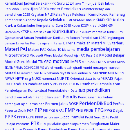
Kemdikbud
Jadwal Seleksi PPPK Guru 2024
jual beli
Jawa Timur
Juknis
Kalender Pendidikan
Juknis Ujian PAI
Penilaian
karakter
kebijakan
Kemdikbud
Kelas Maya
Kelulusan
Kemenag
pendidikan 2025
Kegiatan MPLS
KIP-Kuliah
Kepala Sekolah
KI/KD
Kementerian Agama
KEPMENPANRB
Khauf
KSN
Kisi-kisi
Kokurikuler
kopsi
Kompetensi Guru 2045
KOSP
kredit
KSP
Kurikulum
KTSP
2024/2025
Kuota sekolah
kurikulum merdeka
Kurikulum
Operasional Satuan Pendidikan
Kurikulum Satuan Pendidikan
LDBI
lingkungan
LTMPT
makalah
Materi MPLS terbaru
belajar
Linieritas Pembelajaran
literasi
Materi PAI
media pembelajaran
Materi PAI Kelas 10
Matsama
Microsift Word
Modul Belajar
Microsoft Word
Modul
Modul Ajar PAI Fase E & F
motivasi
Modul Guru
MPLS
Modul TIK GPO
MPLS 2024
MPLS kreatif
MPLS
museum
SD/SMP/SMA 2024/2025
MS Word
mudlarabah qiradl
murid
musaqah
Mutasi
NISN
Myasn
NPSN
Muzara'ah dan Mukhabarah
nilai online
NPBP
NPK
nrg
NUPTK
PAIS
NPWP
NPYP
NUKS
numerasi
Orientasi siswa baru
P5
Pajak
Panduan
PDSS
PDUN
Pembatik
PAK
Panduan MPLS
Pembelajaran
PAS
pendidikan
Pembelajaran Kontekstual
Pemutakhiran Data EMIS
Pendis
pendidikan sekolah
Pendidikan Islam
Penyusunan Kurikulum
PerMenDikBud
Permen Juknis BOSP
PerPus
perangkat ajar
Permainan
PIP
PMP
PPG
PNS
PPDB
PPG Daljab
Peserta Didik
PKB GPAI
PGP
PJB
PPPK
PPPK Guru
ppt
Pramuka
PPPK paruh waktu
Profil Guru 2045
Profil
PTK
pusdatin
Rangkuman Materi
Pelajar Pancasila
PTM
qurdis
rajakomen
Rapor Dapodik
Rapor Pendidikan
Rapor Sekolah Penggerak
raport
rapo