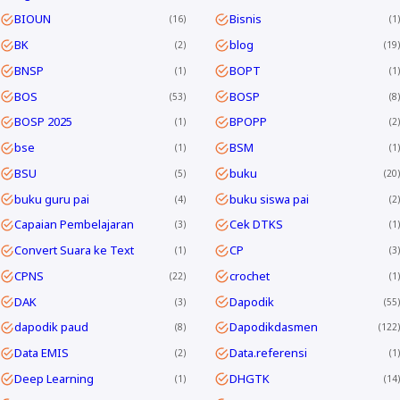
BIOUN
Bisnis
16
1
BK
blog
2
19
BNSP
BOPT
1
1
BOS
BOSP
53
8
BOSP 2025
BPOPP
1
2
bse
BSM
1
1
BSU
buku
5
20
buku guru pai
buku siswa pai
4
2
Capaian Pembelajaran
Cek DTKS
3
1
Convert Suara ke Text
CP
1
3
CPNS
crochet
22
1
DAK
Dapodik
3
55
dapodik paud
Dapodikdasmen
8
122
Data EMIS
Data.referensi
2
1
Deep Learning
DHGTK
1
14