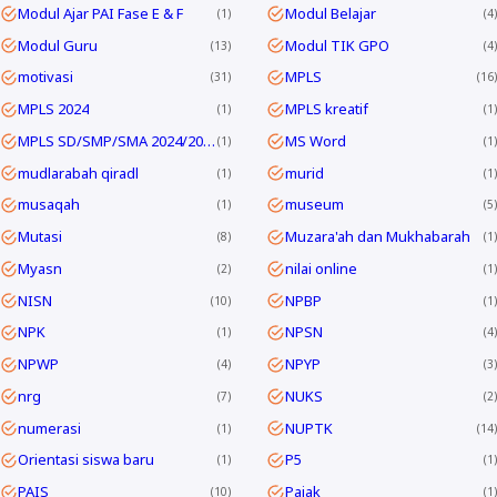
Modul Ajar PAI Fase E & F
Modul Belajar
1
4
Modul Guru
Modul TIK GPO
13
4
motivasi
MPLS
31
16
MPLS 2024
MPLS kreatif
1
1
MPLS SD/SMP/SMA 2024/2025
MS Word
1
1
mudlarabah qiradl
murid
1
1
musaqah
museum
1
5
Mutasi
Muzara'ah dan Mukhabarah
8
1
Myasn
nilai online
2
1
NISN
NPBP
10
1
NPK
NPSN
1
4
NPWP
NPYP
4
3
nrg
NUKS
7
2
numerasi
NUPTK
1
14
Orientasi siswa baru
P5
1
1
PAIS
Pajak
10
1