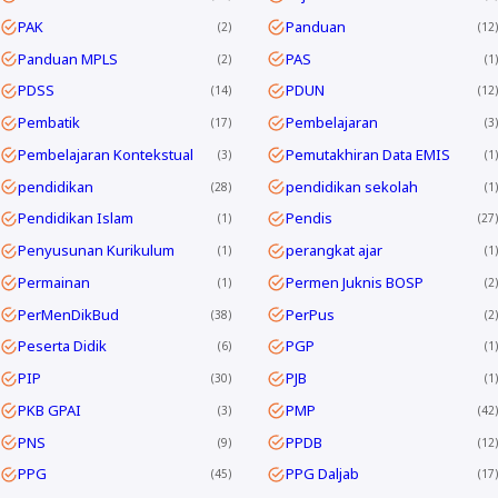
PAK
Panduan
2
12
Panduan MPLS
PAS
2
1
PDSS
PDUN
14
12
Pembatik
Pembelajaran
17
3
Pembelajaran Kontekstual
Pemutakhiran Data EMIS
3
1
pendidikan
pendidikan sekolah
28
1
Pendidikan Islam
Pendis
1
27
Penyusunan Kurikulum
perangkat ajar
1
1
Permainan
Permen Juknis BOSP
1
2
PerMenDikBud
PerPus
38
2
Peserta Didik
PGP
6
1
PIP
PJB
30
1
PKB GPAI
PMP
3
42
PNS
PPDB
9
12
PPG
PPG Daljab
45
17