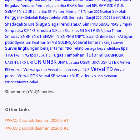
RKAS
RPP
Regulasi
Rencana Pembelajaran
riba
Rombel
RPL
RSDM
RUU
SBMPTN
SD
Sekolah
SE Linieritas
SE Menteri Nomor 13 Tahun 2025
sehat
sertifikasi
Penggerak
Sekolah Rakyat
seleksi ASN
Semester Ganjil 2024/2025
Siaga
Siaga Pendis
Sim PKB
Shadaqah
SHUN
SIMASPRAS
Simpak
SiLPA
Simpatika
SKTP
Simulasi
SIPLah
SIMPKB
Sisdiknas
SKI
SMA Jawa Timur
SNBP
SNMPTN
SNPMB
Soal Online
Span
Smadav
SNBT
Soal PAI
SNPTN
ptkin
SPMB
SULINGJAR
Surat lamaran kerja
Spektrum Keahlian
survei
Survei lingkungan belajar
tips
tamsil
Tekno
TBQ
tenaga kependidikan
Tutorial
TKA
TPG
tpp
Tugas Tambahan
UAMNUBK
TKG
tppk
TTE
UN
UNBK
USBN
UTBK
UNP
USP
Verva
UASBN
UBKD
UKS
Upacara
USKA
Verval PD
verval
Verval ijazah
PD
verval NIP
Verval
Verval Lulusan
Verval PTK
ponsel
Verval SP
VHD
video
Verval TIK
Visi Misi Sekolah
zakat
Whistleblower
Show more (+314)
Show less
Other Links
FAQ Dapodikdasmen 2020.b #1
FAQ Dapodikdasmen 2020.b #2