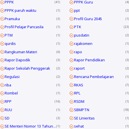
PPPK
PPPK Guru
41
4
PPPK paruh waktu
ppt
1
2
Pramuka
Profil Guru 2045
3
1
Profil Pelajar Pancasila
PTK
1
23
PTM
pusdatin
1
2
qurdis
rajakomen
1
1
Rangkuman Materi
rapo
6
1
Rapor Dapodik
Rapor Pendidikan
3
3
Rapor Sekolah Penggerak
raport
2
2
Regulasi
Rencana Pembelajaran
2
1
riba
RKAS
1
7
Rombel
RPL
1
1
RPP
RSDM
16
1
RUU
SBMPTN
1
18
SD
SE Linieritas
3
1
SE Menteri Nomor 13 Tahun 2025
sehat
1
1