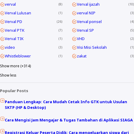
verval
Verval ijazah
8
10
Verval Lulusan
verval NIP
1
3
Verval PD
Verval ponsel
26
4
Verval PTK
Verval SP
7
5
Verval TIK
VHD
1
2
video
Visi Misi Sekolah
3
1
Whistleblower
zakat
1
3
Show more (+314)
Show less
Popular Posts
Panduan Lengkap: Cara Mudah Cetak Info GTK untuk Usulan
SKTP (HP & Desktop)
Cara Mengisi Jam Mengajar & Tugas Tambahan di Aplikasi SIAGA
Registrasi Keluar Peserta Didik: Cara mengeluarkan siswa dari