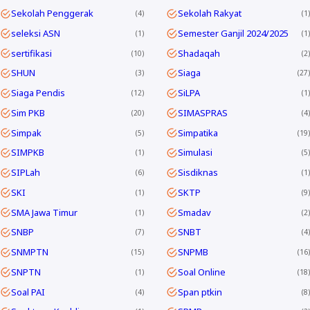
Sekolah Penggerak
Sekolah Rakyat
4
1
seleksi ASN
Semester Ganjil 2024/2025
1
1
sertifikasi
Shadaqah
10
2
SHUN
Siaga
3
27
Siaga Pendis
SiLPA
12
1
Sim PKB
SIMASPRAS
20
4
Simpak
Simpatika
5
19
SIMPKB
Simulasi
1
5
SIPLah
Sisdiknas
6
1
SKI
SKTP
1
9
SMA Jawa Timur
Smadav
1
2
SNBP
SNBT
7
4
SNMPTN
SNPMB
15
16
SNPTN
Soal Online
1
18
Soal PAI
Span ptkin
4
8