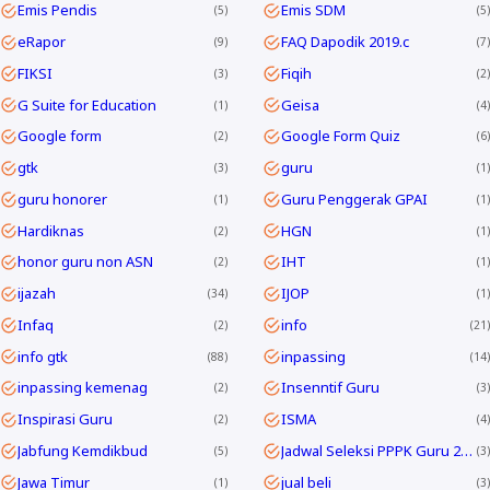
Emis Pendis
Emis SDM
5
5
eRapor
FAQ Dapodik 2019.c
9
7
FIKSI
Fiqih
3
2
G Suite for Education
Geisa
1
4
Google form
Google Form Quiz
2
6
gtk
guru
3
1
guru honorer
Guru Penggerak GPAI
1
1
Hardiknas
HGN
2
1
honor guru non ASN
IHT
2
1
ijazah
IJOP
34
1
Infaq
info
2
21
info gtk
inpassing
88
14
inpassing kemenag
Insenntif Guru
2
3
Inspirasi Guru
ISMA
2
4
Jabfung Kemdikbud
Jadwal Seleksi PPPK Guru 2024
5
3
Jawa Timur
jual beli
1
3