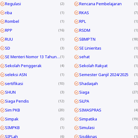
Regulasi
Rencana Pembelajaran
2
1
riba
RKAS
1
7
Rombel
RPL
1
1
RPP
RSDM
16
1
RUU
SBMPTN
1
18
SD
SE Linieritas
3
1
SE Menteri Nomor 13 Tahun 2025
sehat
1
1
Sekolah Penggerak
Sekolah Rakyat
4
1
seleksi ASN
Semester Ganjil 2024/2025
1
1
sertifikasi
Shadaqah
10
2
SHUN
Siaga
3
27
Siaga Pendis
SiLPA
12
1
Sim PKB
SIMASPRAS
20
4
Simpak
Simpatika
5
19
SIMPKB
Simulasi
1
5
SIPLah
Sisdiknas
6
1