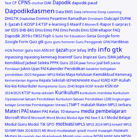
CPNS
Dapodik
dapodik paud
CP
DAK
Text
crochet
Dapodikdasmen
Data EMIS
Data.referensi
Deep Learning
DHGTK
Domnis Pesantren Ramadhan
Dukcapil
DUPAK
Disabilitas
Droidcam
E-Ijazah
E-KOSP
E-Rapor
E-KTSP
e-learning
E-Maarif
E-sarpras
E-Monev
E-
EDS
Emis PAI
eRapor
FAQ
EHB-BKS
Emis
Emis Pendis
Emis SDM
SKP
Dapodik 2019.c
FIKSI
Fiqih
Geisa
Google form
G Suite for Education
Google Form Quiz
gtk
Hardiknas
guru
guru honorer
Guru Penggerak GPAI
info gtk
ijazah
info
honor guru non ASN
Infaq
HGN
IHT
IJOP
inpassing
inpassing kemenag
Insenntif Guru
Inspirasi Guru
ISMA
Jabfung
Kemdikbud
Jadwal Seleksi PPPK Guru 2024
jual beli
Jawa Timur
Juknis
Kalender Pendidikan
Juknis Ujian PAI
Penilaian
karakter
kebijakan
Kemdikbud
Kelas Maya
Kelulusan
Kemenag
pendidikan 2025
Kegiatan MPLS
KIP-Kuliah
Kepala Sekolah
KI/KD
Kementerian Agama
KEPMENPANRB
Khauf
KSN
Kisi-kisi
Kokurikuler
kopsi
Kompetensi Guru 2045
KOSP
kredit
KSP
Kurikulum
KTSP
2024/2025
Kuota sekolah
kurikulum merdeka
Kurikulum
Operasional Satuan Pendidikan
Kurikulum Satuan Pendidikan
LDBI
lingkungan
LTMPT
makalah
Materi MPLS terbaru
belajar
Linieritas Pembelajaran
literasi
Materi PAI
media pembelajaran
Materi PAI Kelas 10
Matsama
Microsift Word
Modul Belajar
Microsoft Word
Modul
Modul Ajar PAI Fase E & F
motivasi
Modul Guru
MPLS
Modul TIK GPO
MPLS 2024
MPLS kreatif
MPLS
museum
SD/SMP/SMA 2024/2025
MS Word
mudlarabah qiradl
murid
musaqah
Mutasi
NISN
Myasn
NPSN
Muzara'ah dan Mukhabarah
nilai online
NPBP
NPK