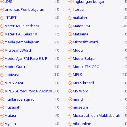
LDBI
lingkungan belajar
1
1
Linieritas Pembelajaran
literasi
1
1
LTMPT
makalah
8
2
Materi MPLS terbaru
Materi PAI
4
28
Materi PAI Kelas 10
Matsama
7
1
media pembelajaran
Microsift Word
23
3
Microsoft Word
Modul
1
1
Modul Ajar PAI Fase E & F
Modul Belajar
1
4
Modul Guru
Modul TIK GPO
13
4
motivasi
MPLS
31
16
MPLS 2024
MPLS kreatif
1
1
MPLS SD/SMP/SMA 2024/2025
MS Word
1
1
mudlarabah qiradl
murid
1
1
musaqah
museum
1
5
Mutasi
Muzara'ah dan Mukhabarah
8
1
Myasn
nilai online
2
1