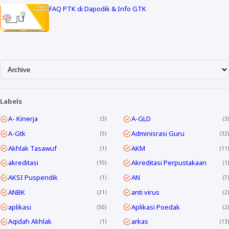
FAQ PTK di Dapodik & Info GTK
Labels
A- Kinerja
A-GLD
3
3
A-Gtk
Adminisrasi Guru
5
32
Akhlak Tasawuf
AKM
1
11
akreditasi
Akreditasi Perpustakaan
10
1
AKSI Puspendik
AN
1
7
ANBK
anti virus
21
2
aplikasi
Aplikasi Poedak
50
2
Aqidah Akhlak
arkas
1
13