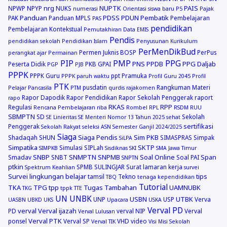
nrg
NUPTK
PAIS
NPWP
NPYP
NUKS
numerasi
Orientasi siswa baru
P5
Pajak
Panduan
PDSS
PDUN
Pembatik
PAK
Panduan MPLS
Pembelajaran
PAS
pendidikan
Pembelajaran Kontekstual
Pemutakhiran Data EMIS
Pendis
pendidikan sekolah
Pendidikan Islam
Penyusunan Kurikulum
PerMenDikBud
Permen Juknis BOSP
PerPus
perangkat ajar
Permainan
PIP
PMP
PPG
PNS
PPDB
PPG Daljab
Peserta Didik
PKB GPAI
PGP
PJB
PPPK
PPPK Guru
ppt
Pramuka
PPPK paruh waktu
Profil Guru 2045
Profil
PTK
pusdatin
Rangkuman Materi
Pelajar Pancasila
PTM
qurdis
rajakomen
Rapor Dapodik
Rapor Pendidikan
Rapor Sekolah Penggerak
raport
rapo
RKAS
RPP
Regulasi
Rencana Pembelajaran
riba
Rombel
RPL
RSDM
RUU
SBMPTN
SD
Sekolah
SE Linieritas
SE Menteri Nomor 13 Tahun 2025
sehat
sertifikasi
Penggerak
Sekolah Rakyat
seleksi ASN
Semester Ganjil 2024/2025
Siaga
Siaga Pendis
Sim PKB
Shadaqah
SHUN
SIMASPRAS
Simpak
SiLPA
Simpatika
SKTP
Simulasi
SIPLah
SIMPKB
Sisdiknas
SKI
SMA Jawa Timur
SNBP
SNMPTN
SNPMB
Soal Online
Span
Smadav
SNBT
Soal PAI
SNPTN
ptkin
SPMB
SULINGJAR
Surat lamaran kerja
Spektrum Keahlian
survei
Survei lingkungan belajar
tips
tamsil
Tekno
TBQ
tenaga kependidikan
Tutorial
TKA
TPG
tpp
Tugas Tambahan
UAMNUBK
TKG
tppk
TTE
UN
UNBK
USBN
UTBK
UNP
USP
Verva
UASBN
UBKD
UKS
Upacara
USKA
Verval PD
verval
Verval ijazah
PD
verval NIP
Verval
Verval Lulusan
Verval PTK
ponsel
Verval SP
VHD
video
Verval TIK
Visi Misi Sekolah