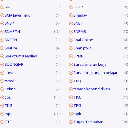
SKI
SKTP
1
9
SMA Jawa Timur
Smadav
1
2
SNBP
SNBT
7
4
SNMPTN
SNPMB
15
16
SNPTN
Soal Online
1
18
Soal PAI
Span ptkin
4
8
Spektrum Keahlian
SPMB
1
2
SULINGJAR
Surat lamaran kerja
5
2
survei
Survei lingkungan belajar
1
8
tamsil
TBQ
3
1
Tekno
tenaga kependidikan
2
1
tips
TKA
15
12
TKG
TPG
1
9
tpp
tppk
18
1
TTE
Tugas Tambahan
1
10