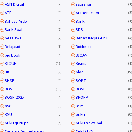
ASN Digital
asuransi
2
1
ATP
Authenticator
1
3
Bahasa Arab
Bank
1
1
Bank Soal
BDR
2
1
beasiswa
Beban Kerja Guru
2
4
Belajar.id
Bidikmisi
3
1
big book
BIOAN
1
3
BIOUN
Bisnis
16
1
BK
blog
2
19
BNSP
BOPT
1
1
BOS
BOSP
53
8
BOSP 2025
BPOPP
1
2
bse
BSM
1
1
BSU
buku
5
20
buku guru pai
buku siswa pai
4
2
Capaian Pembelajaran
Cek DTKS
3
1