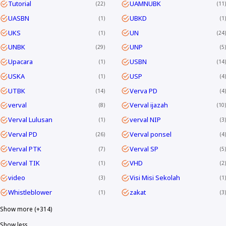
Tutorial
UAMNUBK
22
11
UASBN
UBKD
1
1
UKS
UN
1
24
UNBK
UNP
29
5
Upacara
USBN
1
14
USKA
USP
1
4
UTBK
Verva PD
14
4
verval
Verval ijazah
8
10
Verval Lulusan
verval NIP
1
3
Verval PD
Verval ponsel
26
4
Verval PTK
Verval SP
7
5
Verval TIK
VHD
1
2
video
Visi Misi Sekolah
3
1
Whistleblower
zakat
1
3
Show more (+314)
Show less