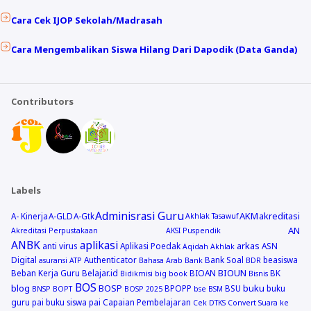
Cara Cek IJOP Sekolah/Madrasah
Cara Mengembalikan Siswa Hilang Dari Dapodik (Data Ganda)
Contributors
Labels
Adminisrasi Guru
AKM
akreditasi
A- Kinerja
A-GLD
A-Gtk
Akhlak Tasawuf
AN
Akreditasi Perpustakaan
AKSI Puspendik
ANBK
aplikasi
arkas
anti virus
Aplikasi Poedak
ASN
Aqidah Akhlak
Digital
Authenticator
Bank Soal
beasiswa
asuransi
ATP
Bahasa Arab
Bank
BDR
BIOUN
Beban Kerja Guru
Belajar.id
BIOAN
BK
Bidikmisi
big book
Bisnis
BOS
blog
BOSP
buku
BPOPP
BSU
buku
BNSP
BOPT
BOSP 2025
bse
BSM
guru pai
buku siswa pai
Capaian Pembelajaran
Cek DTKS
Convert Suara ke