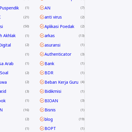
Puspendik
AN
1
7
K
anti virus
21
2
si
Aplikasi Poedak
50
2
h Akhlak
arkas
1
13
igital
asuransi
2
1
Authenticator
1
3
sa Arab
Bank
1
1
Soal
BDR
2
1
swa
Beban Kerja Guru
2
4
r.id
Bidikmisi
3
1
ook
BIOAN
1
3
N
Bisnis
16
1
blog
2
19
P
BOPT
1
1