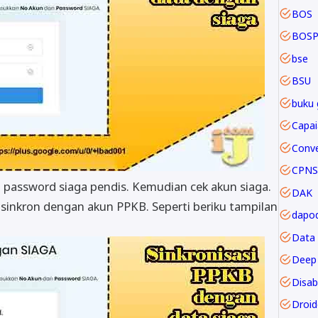
BOS
BOSP
bse
BSU
buku 
CPNS
assword siaga pendis. Kemudian cek akun siaga.
DAK
 sinkron dengan akun PPKB. Seperti beriku tampilan
dapod
Data
Deep 
Disabi
Droi