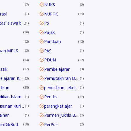
NUKS
7
2
asi
NUPTK
1
14
Orientasi siswa baru
P5
1
1
Pajak
10
1
Panduan
2
12
uan MPLS
PAS
2
1
PDUN
14
12
atik
Pembelajaran
17
3
Pembelajaran Kontekstual
Pemutakhiran Data EMIS
3
1
dikan
pendidikan sekolah
28
1
dikan Islam
Pendis
1
27
Penyusunan Kurikulum
perangkat ajar
1
1
ainan
Permen Juknis BOSP
1
2
enDikBud
PerPus
38
2