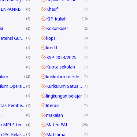
MENPANRB
Khauf
1
1
D
KIP-Kuliah
2
10
si
Kokurikuler
5
2
Kompetensi Guru 2045
kopsi
1
3
kredit
1
1
KSP 2024/2025
7
1
Kuota sekolah
6
1
ulum
kurikulum merdeka
22
1
Kurikulum Operasional Satuan Pendidikan
Kurikulum Satuan Pendidikan
1
1
lingkungan belajar
1
1
Linieritas Pembelajaran
literasi
1
1
PT
makalah
8
2
Materi MPLS terbaru
Materi PAI
4
28
Materi PAI Kelas 10
Matsama
7
1