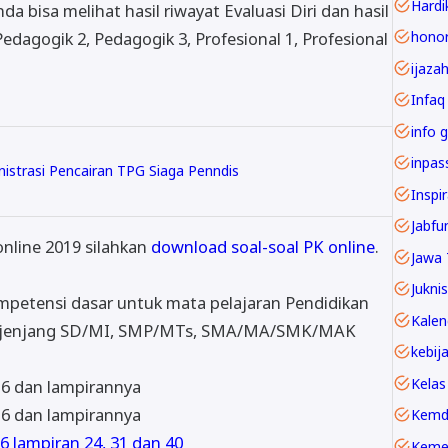
Hardi
 bisa melihat hasil riwayat Evaluasi Diri dan hasil
agogik 2, Pedagogik 3, Profesional 1, Profesional
ijaza
Infaq
info g
istrasi Pencairan TPG Siaga Penndis
Inspi
online 2019 silahkan
download soal-soal PK online
.
Jawa 
Juknis
mpetensi dasar untuk mata pelajaran Pendidikan
ai jenjang SD/MI, SMP/MTs, SMA/MA/SMK/MAK
Kelas
16 dan lampirannya
16 dan lampirannya
Kemd
 lampiran 24, 31 dan 40