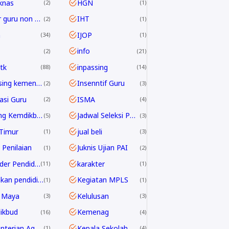
knas
HGN
2
1
honor guru non ASN
IHT
2
1
h
IJOP
34
1
info
2
21
tk
inpassing
88
14
inpassing kemenag
Insenntif Guru
2
3
rasi Guru
ISMA
2
4
Jabfung Kemdikbud
Jadwal Seleksi PPPK Guru 2024
5
3
Timur
jual beli
1
3
 Penilaian
Juknis Ujian PAI
1
2
Kalender Pendidikan
karakter
11
1
kebijakan pendidikan 2025
Kegiatan MPLS
1
1
 Maya
Kelulusan
3
3
ikbud
Kemenag
16
4
Kementerian Agama
Kepala Sekolah
1
4