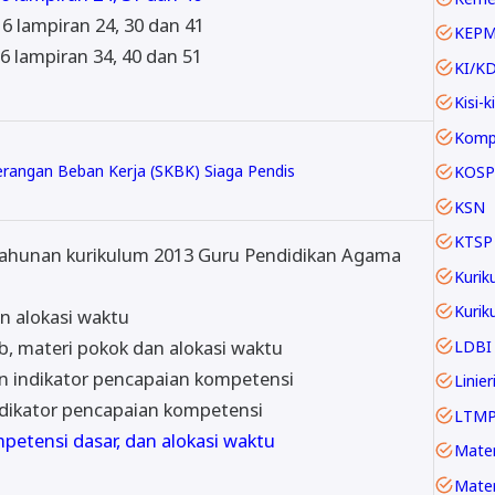
6 lampiran 24, 30 dan 41
KEP
 lampiran 34, 40 dan 51
KI/K
Kisi-ki
erangan Beban Kerja (SKBK) Siaga Pendis
KOSP
KSN
KTSP
tahunan kurikulum 2013 Guru Pendidikan Agama
Kurik
an alokasi waktu
b, materi pokok dan alokasi waktu
LDBI
an indikator pencapaian kompetensi
ndikator pencapaian kompetensi
LTM
mpetensi dasar, dan alokasi waktu