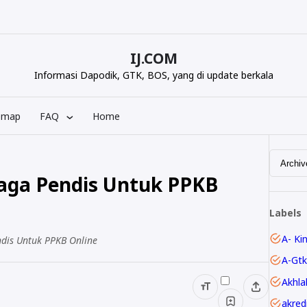
IJ.COM
Informasi Dapodik, GTK, BOS, yang di update berkala
emap
FAQ
Home
iaga Pendis Untuk PPKB
Labels
A- Ki
ndis Untuk PPKB Online
A-Gtk
Akhla
akred