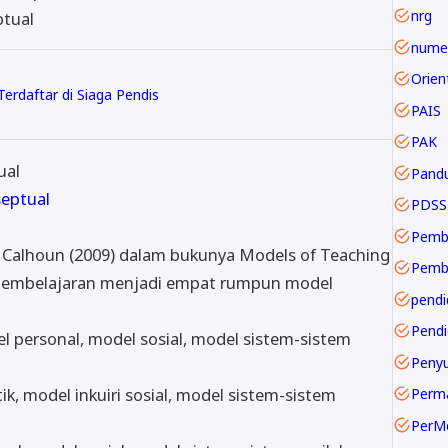
nrg
ptual
numer
erdaftar di Siaga Pendis
PAIS
PAK
ual
Pand
septual
PDSS
Pemb
y Calhoun (2009) dalam bukunya Models of Teaching
pembelajaran menjadi empat rumpun model
pendi
Pendi
l personal, model sosial, model sistem-sistem
ik, model inkuiri sosial, model sistem-sistem
Perm
PerM