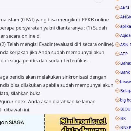
AKSI 
ANB
ma islam (GPAI) yang bisa mengikuti PPKB online
aplika
rapa persyaratan yakni diantaranya : (1) Sudah
Aqida
r secara online di
 (2) Telah mengisi Evadir (evaluasi diri secara online).
ASN D
sa Anda kerjakan jika Anda sudah mempunyai akun
ATP
o di siaga pendis dan sudah terferifikasi.
Baha
Bank 
aga pendis akan melakukan sinkronisasi dengan
beasi
endis bisa dilakukan apabila sudah mempunyai akun
Belaja
ata, silahkan buka
big b
/guru/index. Anda akan diarahkan ke laman
BIOU
i dibawah ini.
BK
BNS