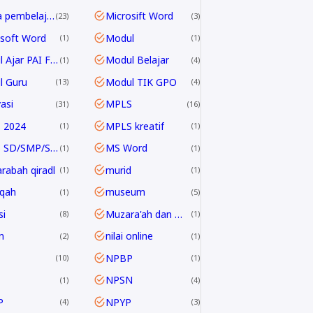
media pembelajaran
Microsift Word
23
3
soft Word
Modul
1
1
Modul Ajar PAI Fase E & F
Modul Belajar
1
4
l Guru
Modul TIK GPO
13
4
asi
MPLS
31
16
 2024
MPLS kreatif
1
1
MPLS SD/SMP/SMA 2024/2025
MS Word
1
1
rabah qiradl
murid
1
1
qah
museum
1
5
i
Muzara'ah dan Mukhabarah
8
1
n
nilai online
2
1
NPBP
10
1
NPSN
1
4
P
NPYP
4
3