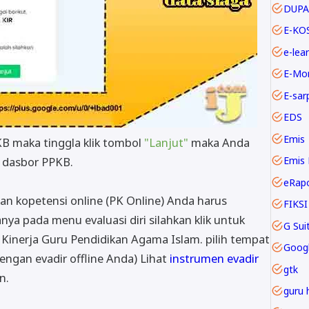
DUPA
E-KO
e-lea
E-Mo
E-sar
EDS
Emis
B maka tinggla klik tombol
"Lanjut"
maka Anda
Emis 
 dasbor PPKB.
eRap
n kopetensi online (PK Online) Anda harus
FIKSI
anya pada menu evaluasi diri silahkan klik untuk
an Kinerja Guru Pendidikan Agama Islam. pilih tempat
Goog
dengan evadir offline Anda) Lihat
instrumen evadir
gtk
n.
guru 