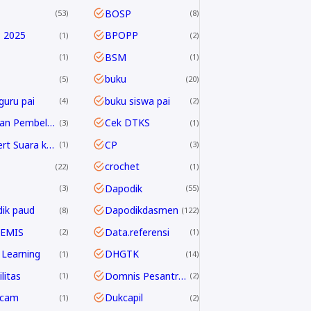
BOSP
53
8
 2025
BPOPP
1
2
BSM
1
1
buku
5
20
guru pai
buku siswa pai
4
2
Capaian Pembelajaran
Cek DTKS
3
1
Convert Suara ke Text
CP
1
3
crochet
22
1
Dapodik
3
55
ik paud
Dapodikdasmen
8
122
 EMIS
Data.referensi
2
1
Learning
DHGTK
1
14
litas
Domnis Pesantren Ramadhan
1
2
dcam
Dukcapil
1
2