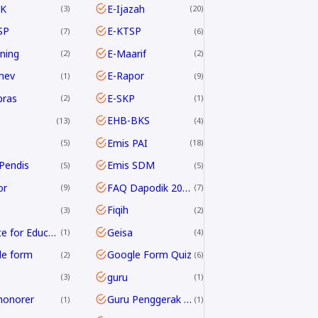
K
E-Ijazah
3
20
SP
E-KTSP
7
6
rning
E-Maarif
2
2
nev
E-Rapor
1
9
pras
E-SKP
2
1
EHB-BKS
13
4
Emis PAI
5
18
Pendis
Emis SDM
5
5
or
FAQ Dapodik 2019.c
9
7
Fiqih
3
2
G Suite for Education
Geisa
1
4
le form
Google Form Quiz
2
6
guru
3
1
honorer
Guru Penggerak GPAI
1
1