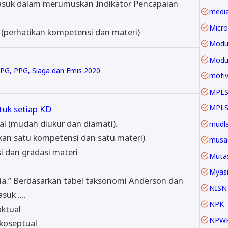
masuk dalam merumuskan Indikator Pencapaian
Micro
 (perhatikan kompetensi dan materi)
Modu
TPG, PPG, Siaga dan Emis 2020
motiv
MPLS
tuk setiap KD
l (mudah diukur dan diamati).
mudla
kan satu kompetensi dan satu materi).
musa
i dan gradasi materi
Mutas
Myas
a.” Berdasarkan tabel taksonomi Anderson dan
NISN
uk ....
NPK
ktual
NPW
koseptual