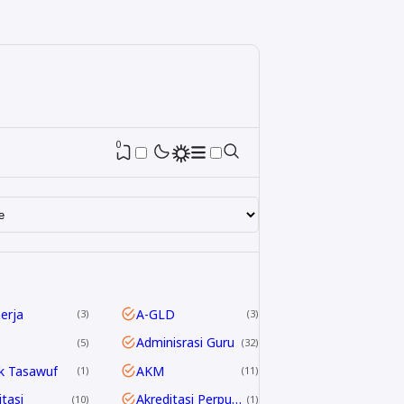
0
nerja
A-GLD
3
3
Adminisrasi Guru
5
32
k Tasawuf
AKM
1
11
itasi
Akreditasi Perpustakaan
10
1