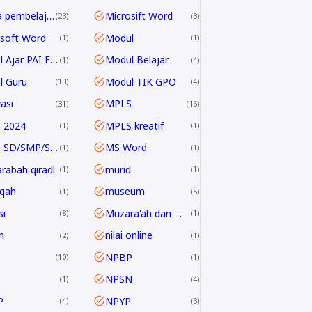
media pembelajaran
Microsift Word
23
3
soft Word
Modul
1
1
Modul Ajar PAI Fase E & F
Modul Belajar
1
4
l Guru
Modul TIK GPO
13
4
asi
MPLS
31
16
 2024
MPLS kreatif
1
1
MPLS SD/SMP/SMA 2024/2025
MS Word
1
1
rabah qiradl
murid
1
1
qah
museum
1
5
i
Muzara'ah dan Mukhabarah
8
1
n
nilai online
2
1
NPBP
10
1
NPSN
1
4
P
NPYP
4
3