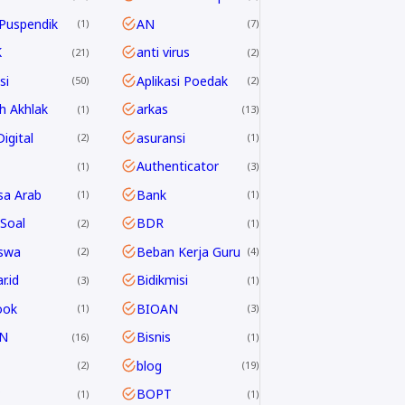
Puspendik
AN
1
7
K
anti virus
21
2
si
Aplikasi Poedak
50
2
h Akhlak
arkas
1
13
igital
asuransi
2
1
Authenticator
1
3
sa Arab
Bank
1
1
Soal
BDR
2
1
swa
Beban Kerja Guru
2
4
r.id
Bidikmisi
3
1
ook
BIOAN
1
3
N
Bisnis
16
1
blog
2
19
P
BOPT
1
1