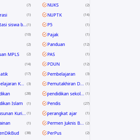
NUKS
7
2
asi
NUPTK
1
14
Orientasi siswa baru
P5
1
1
Pajak
10
1
Panduan
2
12
uan MPLS
PAS
2
1
PDUN
14
12
atik
Pembelajaran
17
3
Pembelajaran Kontekstual
Pemutakhiran Data EMIS
3
1
dikan
pendidikan sekolah
28
1
dikan Islam
Pendis
1
27
Penyusunan Kurikulum
perangkat ajar
1
1
ainan
Permen Juknis BOSP
1
2
enDikBud
PerPus
38
2