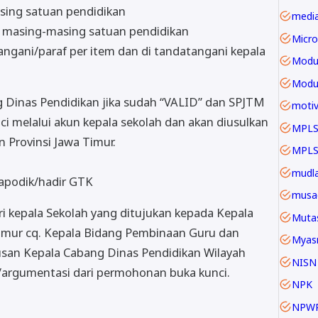
asing satuan pendidikan
 masing-masing satuan pendidikan
Micro
tangani/paraf per item dan di tandatangani kepala
Modu
g Dinas Pendidikan jika sudah “VALID” dan SPJTM
motiv
ci melalui akun kepala sekolah dan akan diusulkan
MPLS
 Provinsi Jawa Timur.
mudla
apodik/hadir GTK
musa
i kepala Sekolah yang ditujukan kepada Kepala
Mutas
Timur cq. Kepala Bidang Pembinaan Guru dan
Myas
an Kepala Cabang Dinas Pendidikan Wilayah
NISN
n/argumentasi dari permohonan buka kunci.
NPK
NPW