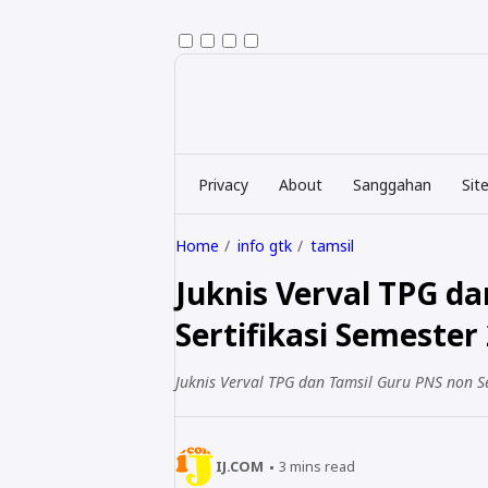
Privacy
About
Sanggahan
Sit
Home
info gtk
tamsil
Juknis Verval TPG d
Sertifikasi Semester
Juknis Verval TPG dan Tamsil Guru PNS non Se
IJ.COM
3
mins read