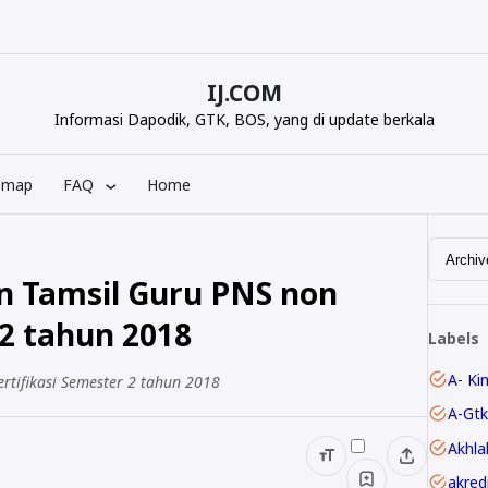
IJ.COM
Informasi Dapodik, GTK, BOS, yang di update berkala
emap
FAQ
Home
an Tamsil Guru PNS non
 2 tahun 2018
Labels
A- Ki
rtifikasi Semester 2 tahun 2018
A-Gtk
Akhla
akred