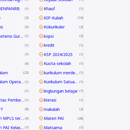
MENPANRB
Khauf
1
1
D
KIP-Kuliah
2
10
si
Kokurikuler
5
2
Kompetensi Guru 2045
kopsi
1
3
kredit
1
1
KSP 2024/2025
7
1
Kuota sekolah
6
1
ulum
kurikulum merdeka
22
1
Kurikulum Operasional Satuan Pendidikan
Kurikulum Satuan Pendidikan
1
1
lingkungan belajar
1
1
Linieritas Pembelajaran
literasi
1
1
PT
makalah
8
2
Materi MPLS terbaru
Materi PAI
4
28
Materi PAI Kelas 10
Matsama
7
1