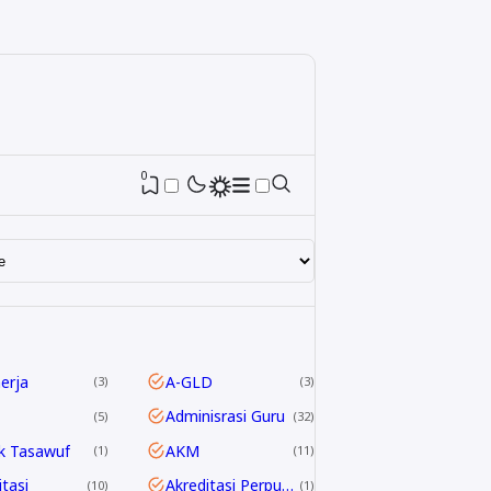
0
nerja
A-GLD
3
3
Adminisrasi Guru
5
32
k Tasawuf
AKM
1
11
itasi
Akreditasi Perpustakaan
10
1