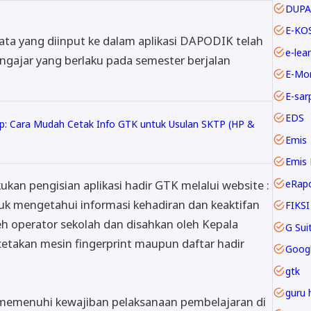
DUPA
E-KO
ata yang diinput ke dalam aplikasi DAPODIK telah
e-lea
gajar yang berlaku pada semester berjalan
E-Mo
E-sar
EDS
: Cara Mudah Cetak Info GTK untuk Usulan SKTP (HP &
Emis
Emis 
eRap
kan pengisian aplikasi hadir GTK melalui website :
uk mengetahui informasi kehadiran dan keaktifan
FIKSI
eh operator sekolah dan disahkan oleh Kepala
etakan mesin fingerprint maupun daftar hadir
Goog
gtk
guru 
 memenuhi kewajiban pelaksanaan pembelajaran di