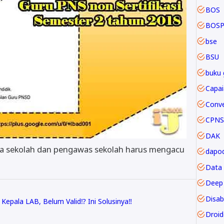
BOS
BOSP
bse
BSU
buku 
CPNS
DAK
la sekolah dan pengawas sekolah harus mengacu
dapod
Data
Deep 
Disabi
Kepala LAB, Belum Valid⁉️ Ini Solusinya‼️
Droi