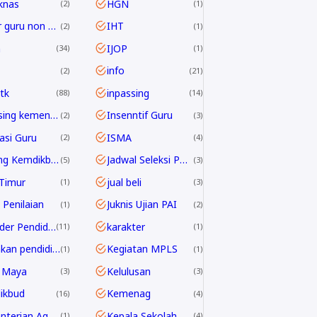
knas
HGN
2
1
honor guru non ASN
IHT
2
1
h
IJOP
34
1
info
2
21
tk
inpassing
88
14
inpassing kemenag
Insenntif Guru
2
3
rasi Guru
ISMA
2
4
Jabfung Kemdikbud
Jadwal Seleksi PPPK Guru 2024
5
3
Timur
jual beli
1
3
 Penilaian
Juknis Ujian PAI
1
2
Kalender Pendidikan
karakter
11
1
kebijakan pendidikan 2025
Kegiatan MPLS
1
1
 Maya
Kelulusan
3
3
ikbud
Kemenag
16
4
Kementerian Agama
Kepala Sekolah
1
4