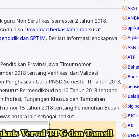
AKSI 
ANB
k guru Non Sertifikasi semester 2 tahun 2018.
aplika
 Anda bisa
Download berkas lampiran surat
Aqida
 pendidik dan SPTJM
. Berikut informasi lengkapnya
ASN D
ATP
 Pendidikan Provinsi Jawa Timur nomor
Baha
mber 2018 tentang Verifikasi dan Validasi
Bank 
n Penghasilan Guru PNSD Semester II Tahun 2018,
beasi
enurut Permendikbud no 10 Tahun 2018 tentang
Belaja
an Profesi, Tunjangan Khusus dan Tambahan
big b
d nomor 15 tahun 2018 tentang Pemenuhan Beban
BIOU
as antara lain sebagai berikut :
BK
BNS