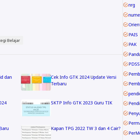
nrg
numer
PAIS
tegi Belajar
PAK
Pand
PDSS
Pemb
id dan
Cek Info GTK 2024 Update Versi
Terbaru
pendi
2024
SKTP Info GTK 2023 Guru TIK
Pendi
Perm
Baru
Kapan TPG 2022 TW 3 dan 4 Cair?
PerM