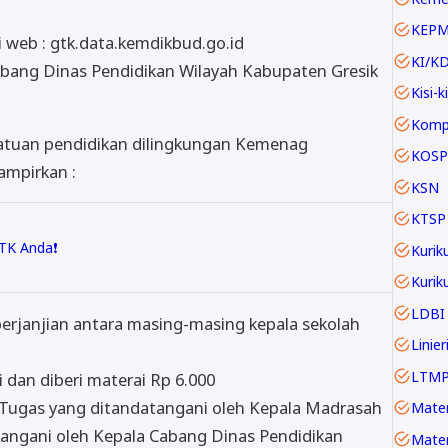
KEP
 web : gtk.data.kemdikbud.go.id
KI/K
Cabang Dinas Pendidikan Wilayah Kabupaten Gresik
Kisi-ki
atuan pendidikan dilingkungan Kemenag
KOSP
ampirkan :
KSN
KTSP
TK Anda❗
Kurik
LDBI
erjanjian antara masing-masing kepala sekolah
LTM
 dan diberi materai Rp 6.000
Tugas yang ditandatangani oleh Kepala Madrasah
angani oleh Kepala Cabang Dinas Pendidikan