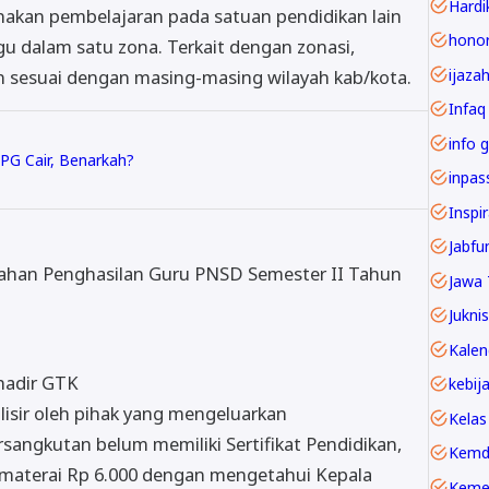
Hardi
nakan pembelajaran pada satuan pendidikan lain
u dalam satu zona. Terkait dengan zonasi,
ijaza
n sesuai dengan masing-masing wilayah kab/kota.
Infaq
info g
PG Cair, Benarkah?
Inspi
han Penghasilan Guru PNSD Semester II Tahun
Jawa 
Juknis
 hadir GTK
alisir oleh pihak yang mengeluarkan
Kelas
sangkutan belum memiliki Sertifikat Pendidikan,
Kemd
 materai Rp 6.000 dengan mengetahui Kepala