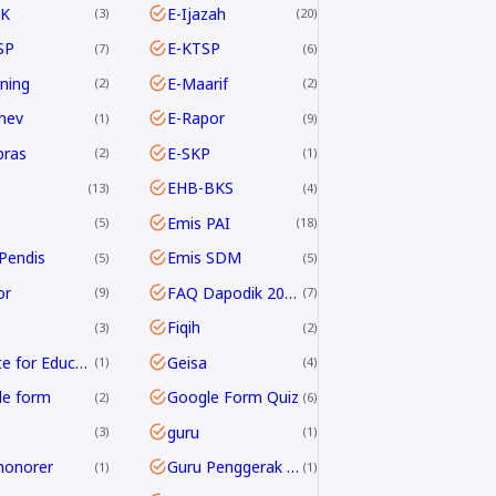
K
E-Ijazah
3
20
SP
E-KTSP
7
6
rning
E-Maarif
2
2
nev
E-Rapor
1
9
pras
E-SKP
2
1
EHB-BKS
13
4
Emis PAI
5
18
Pendis
Emis SDM
5
5
or
FAQ Dapodik 2019.c
9
7
Fiqih
3
2
G Suite for Education
Geisa
1
4
le form
Google Form Quiz
2
6
guru
3
1
honorer
Guru Penggerak GPAI
1
1