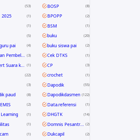
BOSP
53
8
 2025
BPOPP
1
2
BSM
1
1
buku
5
20
guru pai
buku siswa pai
4
2
Capaian Pembelajaran
Cek DTKS
3
1
Convert Suara ke Text
CP
1
3
crochet
22
1
Dapodik
3
55
ik paud
Dapodikdasmen
8
122
 EMIS
Data.referensi
2
1
Learning
DHGTK
1
14
litas
Domnis Pesantren Ramadhan
1
2
dcam
Dukcapil
1
2