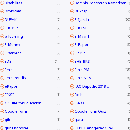
Disabilitas
Domnis Pesantren Ramadhan
1
2
Droidcam
Dukcapil
1
2
DUPAK
E-Ijazah
3
20
E-KOSP
E-KTSP
7
6
e-learning
E-Maarif
2
2
E-Monev
E-Rapor
1
9
E-sarpras
E-SKP
2
1
EDS
EHB-BKS
13
4
Emis
Emis PAI
5
18
Emis Pendis
Emis SDM
5
5
eRapor
FAQ Dapodik 2019.c
9
7
FIKSI
Fiqih
3
2
G Suite for Education
Geisa
1
4
Google form
Google Form Quiz
2
6
gtk
guru
3
1
guru honorer
Guru Penggerak GPAI
1
1