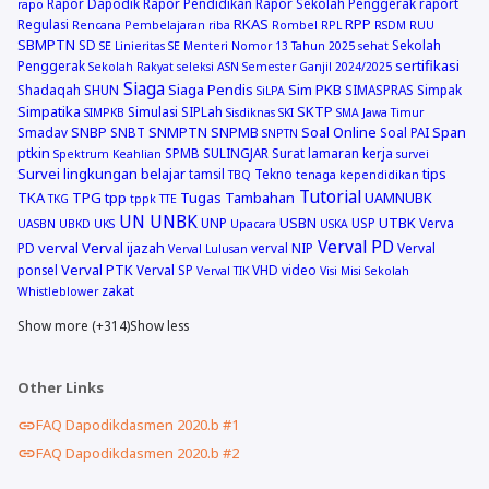
Rapor Dapodik
Rapor Pendidikan
Rapor Sekolah Penggerak
raport
rapo
RKAS
RPP
Regulasi
Rencana Pembelajaran
riba
Rombel
RPL
RSDM
RUU
SBMPTN
SD
Sekolah
SE Linieritas
SE Menteri Nomor 13 Tahun 2025
sehat
sertifikasi
Penggerak
Sekolah Rakyat
seleksi ASN
Semester Ganjil 2024/2025
Siaga
Siaga Pendis
Sim PKB
Shadaqah
SHUN
SIMASPRAS
Simpak
SiLPA
Simpatika
SKTP
Simulasi
SIPLah
SIMPKB
Sisdiknas
SKI
SMA Jawa Timur
SNBP
SNMPTN
SNPMB
Soal Online
Span
Smadav
SNBT
Soal PAI
SNPTN
ptkin
SPMB
SULINGJAR
Surat lamaran kerja
Spektrum Keahlian
survei
Survei lingkungan belajar
tips
tamsil
Tekno
TBQ
tenaga kependidikan
Tutorial
TKA
TPG
tpp
Tugas Tambahan
UAMNUBK
TKG
tppk
TTE
UN
UNBK
USBN
UTBK
UNP
USP
Verva
UASBN
UBKD
UKS
Upacara
USKA
Verval PD
verval
Verval ijazah
PD
verval NIP
Verval
Verval Lulusan
Verval PTK
ponsel
Verval SP
VHD
video
Verval TIK
Visi Misi Sekolah
zakat
Whistleblower
Show more (+314)
Show less
Other Links
FAQ Dapodikdasmen 2020.b #1
FAQ Dapodikdasmen 2020.b #2