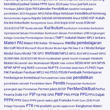
Kemdikbud
Jadwal Seleksi PPPK Guru 2024
jual beli
Jawa Timur
Juknis
Kalender Pendidikan
Juknis Ujian PAI
Penilaian
karakter
kebijakan
Kemdikbud
Kelas Maya
Kelulusan
Kemenag
pendidikan 2025
Kegiatan MPLS
KIP-Kuliah
Kepala Sekolah
KI/KD
Kementerian Agama
KEPMENPANRB
Khauf
KSN
Kisi-kisi
Kokurikuler
kopsi
Kompetensi Guru 2045
KOSP
kredit
KSP
Kurikulum
KTSP
2024/2025
Kuota sekolah
kurikulum merdeka
Kurikulum
Operasional Satuan Pendidikan
Kurikulum Satuan Pendidikan
LDBI
lingkungan
LTMPT
makalah
Materi MPLS terbaru
belajar
Linieritas Pembelajaran
literasi
Materi PAI
media pembelajaran
Materi PAI Kelas 10
Matsama
Microsift Word
Modul Belajar
Microsoft Word
Modul
Modul Ajar PAI Fase E & F
motivasi
Modul Guru
MPLS
Modul TIK GPO
MPLS 2024
MPLS kreatif
MPLS
museum
SD/SMP/SMA 2024/2025
MS Word
mudlarabah qiradl
murid
musaqah
Mutasi
NISN
Myasn
NPSN
Muzara'ah dan Mukhabarah
nilai online
NPBP
NPK
nrg
NUPTK
PAIS
NPWP
NPYP
NUKS
numerasi
Orientasi siswa baru
P5
Pajak
Panduan
PDSS
PDUN
Pembatik
PAK
Panduan MPLS
Pembelajaran
PAS
pendidikan
Pembelajaran Kontekstual
Pemutakhiran Data EMIS
Pendis
pendidikan sekolah
Pendidikan Islam
Penyusunan Kurikulum
PerMenDikBud
Permen Juknis BOSP
PerPus
perangkat ajar
Permainan
PIP
PMP
PPG
PNS
PPDB
PPG Daljab
Peserta Didik
PKB GPAI
PGP
PJB
PPPK
PPPK Guru
ppt
Pramuka
PPPK paruh waktu
Profil Guru 2045
Profil
PTK
pusdatin
Rangkuman Materi
Pelajar Pancasila
PTM
qurdis
rajakomen