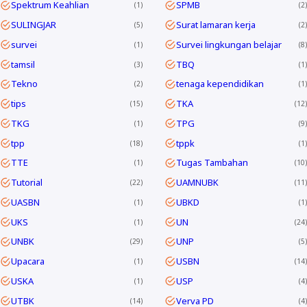
Spektrum Keahlian
SPMB
1
2
SULINGJAR
Surat lamaran kerja
5
2
survei
Survei lingkungan belajar
1
8
tamsil
TBQ
3
1
Tekno
tenaga kependidikan
2
1
tips
TKA
15
12
TKG
TPG
1
9
tpp
tppk
18
1
TTE
Tugas Tambahan
1
10
Tutorial
UAMNUBK
22
11
UASBN
UBKD
1
1
UKS
UN
1
24
UNBK
UNP
29
5
Upacara
USBN
1
14
USKA
USP
1
4
UTBK
Verva PD
14
4