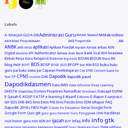
Labels
Adminisrasi Guru
AKM
akreditasi
A- Kinerja
A-GLD
A-Gtk
Akhlak Tasawuf
AN
Akreditasi Perpustakaan
AKSI Puspendik
ANBK
aplikasi
arkas
anti virus
Aplikasi Poedak
ASN
Aqidah Akhlak
Digital
Authenticator
Bank Soal
beasiswa
asuransi
ATP
Bahasa Arab
Bank
BDR
BIOUN
Beban Kerja Guru
Belajar.id
BIOAN
BK
Bidikmisi
big book
Bisnis
BOS
blog
BOSP
buku
BPOPP
BSU
buku
BNSP
BOPT
BOSP 2025
bse
BSM
guru pai
buku siswa pai
Capaian Pembelajaran
Cek DTKS
Convert Suara ke
CPNS
Dapodik
dapodik paud
CP
DAK
Text
crochet
Dapodikdasmen
Data EMIS
Data.referensi
Deep Learning
DHGTK
Domnis Pesantren Ramadhan
Dukcapil
DUPAK
Disabilitas
Droidcam
E-Ijazah
E-KOSP
E-Rapor
E-KTSP
e-learning
E-Maarif
E-sarpras
E-Monev
E-
EDS
Emis PAI
eRapor
FAQ
EHB-BKS
Emis
Emis Pendis
Emis SDM
SKP
Dapodik 2019.c
FIKSI
Fiqih
Geisa
Google form
G Suite for Education
Google Form Quiz
gtk
Hardiknas
guru
guru honorer
Guru Penggerak GPAI
info gtk
ijazah
info
honor guru non ASN
Infaq
HGN
IHT
IJOP
inpassing
inpassing kemenag
Insenntif Guru
Inspirasi Guru
ISMA
Jabfung