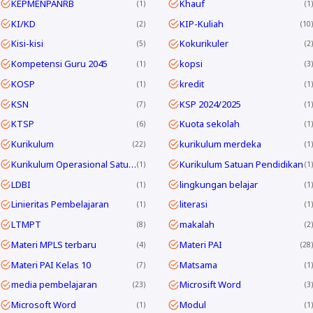
KEPMENPANRB
Khauf
1
1
KI/KD
KIP-Kuliah
2
10
Kisi-kisi
Kokurikuler
5
2
Kompetensi Guru 2045
kopsi
1
3
KOSP
kredit
1
1
KSN
KSP 2024/2025
7
1
KTSP
Kuota sekolah
6
1
Kurikulum
kurikulum merdeka
22
1
Kurikulum Operasional Satuan Pendidikan
Kurikulum Satuan Pendidikan
1
1
LDBI
lingkungan belajar
1
1
Linieritas Pembelajaran
literasi
1
1
LTMPT
makalah
8
2
Materi MPLS terbaru
Materi PAI
4
28
Materi PAI Kelas 10
Matsama
7
1
media pembelajaran
Microsift Word
23
3
Microsoft Word
Modul
1
1