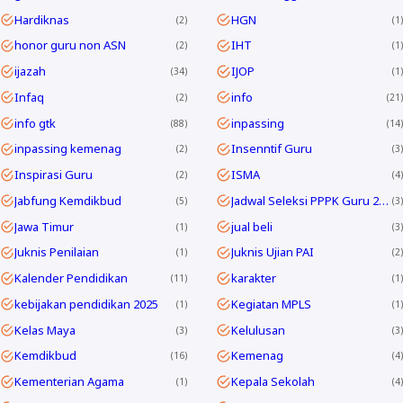
Hardiknas
HGN
2
1
honor guru non ASN
IHT
2
1
ijazah
IJOP
34
1
Infaq
info
2
21
info gtk
inpassing
88
14
inpassing kemenag
Insenntif Guru
2
3
Inspirasi Guru
ISMA
2
4
Jabfung Kemdikbud
Jadwal Seleksi PPPK Guru 2024
5
3
Jawa Timur
jual beli
1
3
Juknis Penilaian
Juknis Ujian PAI
1
2
Kalender Pendidikan
karakter
11
1
kebijakan pendidikan 2025
Kegiatan MPLS
1
1
Kelas Maya
Kelulusan
3
3
Kemdikbud
Kemenag
16
4
Kementerian Agama
Kepala Sekolah
1
4