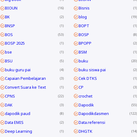
BIOUN
Bisnis
16
1
BK
blog
2
19
BNSP
BOPT
1
1
BOS
BOSP
53
8
BOSP 2025
BPOPP
1
2
bse
BSM
1
1
BSU
buku
5
20
buku guru pai
buku siswa pai
4
2
Capaian Pembelajaran
Cek DTKS
3
1
Convert Suara ke Text
CP
1
3
CPNS
crochet
22
1
DAK
Dapodik
3
55
dapodik paud
Dapodikdasmen
8
122
Data EMIS
Data.referensi
2
1
Deep Learning
DHGTK
1
14