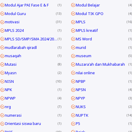
Modul Ajar PAI Fase E & F
Modul Belajar
1
4
Modul Guru
Modul TIK GPO
13
4
motivasi
MPLS
31
16
MPLS 2024
MPLS kreatif
1
1
MPLS SD/SMP/SMA 2024/2025
MS Word
1
1
mudlarabah qiradl
murid
1
1
musaqah
museum
1
5
Mutasi
Muzara'ah dan Mukhabarah
8
1
Myasn
nilai online
2
1
NISN
NPBP
10
1
NPK
NPSN
1
4
NPWP
NPYP
4
3
nrg
NUKS
7
2
numerasi
NUPTK
1
14
Orientasi siswa baru
P5
1
1