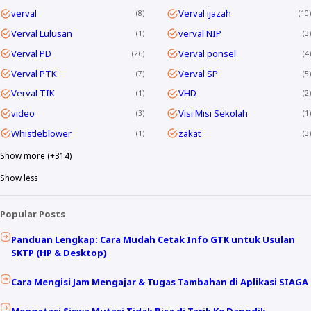
verval
Verval ijazah
8
10
Verval Lulusan
verval NIP
1
3
Verval PD
Verval ponsel
26
4
Verval PTK
Verval SP
7
5
Verval TIK
VHD
1
2
video
Visi Misi Sekolah
3
1
Whistleblower
zakat
1
3
Show more (+314)
Show less
Popular Posts
Panduan Lengkap: Cara Mudah Cetak Info GTK untuk Usulan
SKTP (HP & Desktop)
Cara Mengisi Jam Mengajar & Tugas Tambahan di Aplikasi SIAGA
Mengatasi Siswa Mutasi Tidak Bisa di Tarik Ke Dapodik