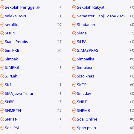
Sekolah Penggerak
Sekolah Rakyat
4
1
seleksi ASN
Semester Ganjil 2024/2025
1
1
sertifikasi
Shadaqah
10
2
SHUN
Siaga
3
27
Siaga Pendis
SiLPA
12
1
Sim PKB
SIMASPRAS
20
4
Simpak
Simpatika
5
19
SIMPKB
Simulasi
1
5
SIPLah
Sisdiknas
6
1
SKI
SKTP
1
9
SMA Jawa Timur
Smadav
1
2
SNBP
SNBT
7
4
SNMPTN
SNPMB
15
16
SNPTN
Soal Online
1
18
Soal PAI
Span ptkin
4
8