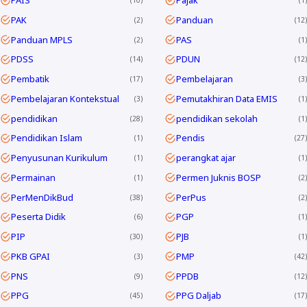
PAIS
Pajak
10
1
PAK
Panduan
2
12
Panduan MPLS
PAS
2
1
PDSS
PDUN
14
12
Pembatik
Pembelajaran
17
3
Pembelajaran Kontekstual
Pemutakhiran Data EMIS
3
1
pendidikan
pendidikan sekolah
28
1
Pendidikan Islam
Pendis
1
27
Penyusunan Kurikulum
perangkat ajar
1
1
Permainan
Permen Juknis BOSP
1
2
PerMenDikBud
PerPus
38
2
Peserta Didik
PGP
6
1
PIP
PJB
30
1
PKB GPAI
PMP
3
42
PNS
PPDB
9
12
PPG
PPG Daljab
45
17