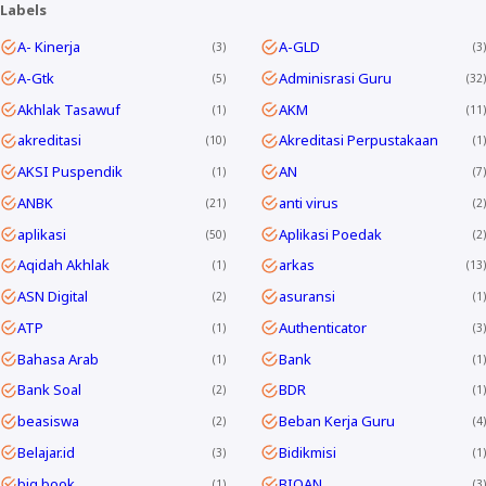
Labels
A- Kinerja
A-GLD
3
3
A-Gtk
Adminisrasi Guru
5
32
Akhlak Tasawuf
AKM
1
11
akreditasi
Akreditasi Perpustakaan
10
1
AKSI Puspendik
AN
1
7
ANBK
anti virus
21
2
aplikasi
Aplikasi Poedak
50
2
Aqidah Akhlak
arkas
1
13
ASN Digital
asuransi
2
1
ATP
Authenticator
1
3
Bahasa Arab
Bank
1
1
Bank Soal
BDR
2
1
beasiswa
Beban Kerja Guru
2
4
Belajar.id
Bidikmisi
3
1
big book
BIOAN
1
3