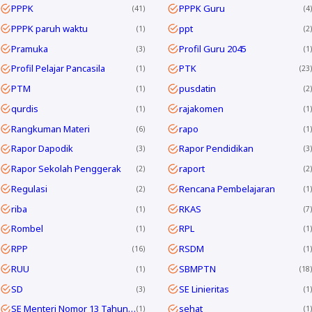
PPPK
PPPK Guru
41
4
PPPK paruh waktu
ppt
1
2
Pramuka
Profil Guru 2045
3
1
Profil Pelajar Pancasila
PTK
1
23
PTM
pusdatin
1
2
qurdis
rajakomen
1
1
Rangkuman Materi
rapo
6
1
Rapor Dapodik
Rapor Pendidikan
3
3
Rapor Sekolah Penggerak
raport
2
2
Regulasi
Rencana Pembelajaran
2
1
riba
RKAS
1
7
Rombel
RPL
1
1
RPP
RSDM
16
1
RUU
SBMPTN
1
18
SD
SE Linieritas
3
1
SE Menteri Nomor 13 Tahun 2025
sehat
1
1