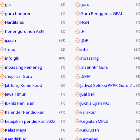
gtk
guru
3
1
guru honorer
Guru Penggerak GPAI
1
1
Hardiknas
HGN
2
1
honor guru non ASN
IHT
2
1
ijazah
IJOP
34
1
Infaq
info
2
21
info gtk
inpassing
88
14
inpassing kemenag
Insenntif Guru
2
3
Inspirasi Guru
ISMA
2
4
Jabfung Kemdikbud
Jadwal Seleksi PPPK Guru 2024
5
3
Jawa Timur
jual beli
1
3
Juknis Penilaian
Juknis Ujian PAI
1
2
Kalender Pendidikan
karakter
11
1
kebijakan pendidikan 2025
Kegiatan MPLS
1
1
Kelas Maya
Kelulusan
3
3
Kemdikbud
Kemenag
16
4