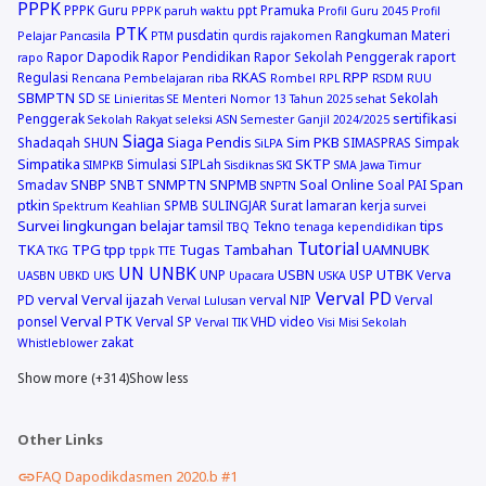
PPPK
PPPK Guru
ppt
Pramuka
PPPK paruh waktu
Profil Guru 2045
Profil
PTK
pusdatin
Rangkuman Materi
Pelajar Pancasila
PTM
qurdis
rajakomen
Rapor Dapodik
Rapor Pendidikan
Rapor Sekolah Penggerak
raport
rapo
RKAS
RPP
Regulasi
Rencana Pembelajaran
riba
Rombel
RPL
RSDM
RUU
SBMPTN
SD
Sekolah
SE Linieritas
SE Menteri Nomor 13 Tahun 2025
sehat
sertifikasi
Penggerak
Sekolah Rakyat
seleksi ASN
Semester Ganjil 2024/2025
Siaga
Siaga Pendis
Sim PKB
Shadaqah
SHUN
SIMASPRAS
Simpak
SiLPA
Simpatika
SKTP
Simulasi
SIPLah
SIMPKB
Sisdiknas
SKI
SMA Jawa Timur
SNBP
SNMPTN
SNPMB
Soal Online
Span
Smadav
SNBT
Soal PAI
SNPTN
ptkin
SPMB
SULINGJAR
Surat lamaran kerja
Spektrum Keahlian
survei
Survei lingkungan belajar
tips
tamsil
Tekno
TBQ
tenaga kependidikan
Tutorial
TKA
TPG
tpp
Tugas Tambahan
UAMNUBK
TKG
tppk
TTE
UN
UNBK
USBN
UTBK
UNP
USP
Verva
UASBN
UBKD
UKS
Upacara
USKA
Verval PD
verval
Verval ijazah
PD
verval NIP
Verval
Verval Lulusan
Verval PTK
ponsel
Verval SP
VHD
video
Verval TIK
Visi Misi Sekolah
zakat
Whistleblower
Show more (+314)
Show less
Other Links
FAQ Dapodikdasmen 2020.b #1