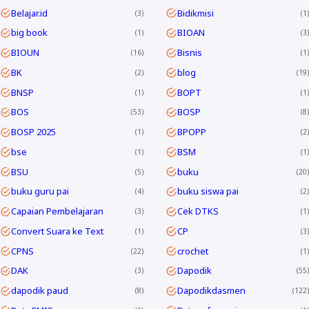
Belajar.id
Bidikmisi
3
1
big book
BIOAN
1
3
BIOUN
Bisnis
16
1
BK
blog
2
19
BNSP
BOPT
1
1
BOS
BOSP
53
8
BOSP 2025
BPOPP
1
2
bse
BSM
1
1
BSU
buku
5
20
buku guru pai
buku siswa pai
4
2
Capaian Pembelajaran
Cek DTKS
3
1
Convert Suara ke Text
CP
1
3
CPNS
crochet
22
1
DAK
Dapodik
3
55
dapodik paud
Dapodikdasmen
8
122