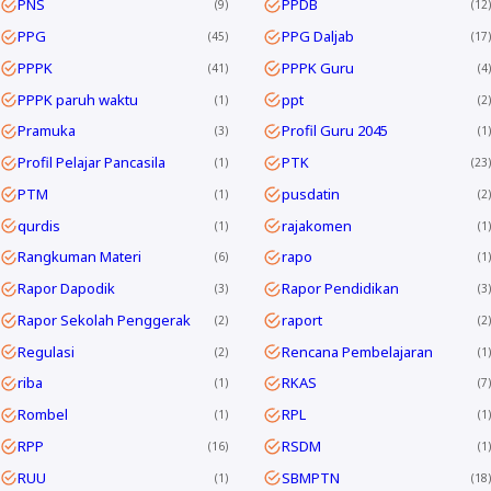
PNS
PPDB
9
12
PPG
PPG Daljab
45
17
PPPK
PPPK Guru
41
4
PPPK paruh waktu
ppt
1
2
Pramuka
Profil Guru 2045
3
1
Profil Pelajar Pancasila
PTK
1
23
PTM
pusdatin
1
2
qurdis
rajakomen
1
1
Rangkuman Materi
rapo
6
1
Rapor Dapodik
Rapor Pendidikan
3
3
Rapor Sekolah Penggerak
raport
2
2
Regulasi
Rencana Pembelajaran
2
1
riba
RKAS
1
7
Rombel
RPL
1
1
RPP
RSDM
16
1
RUU
SBMPTN
1
18