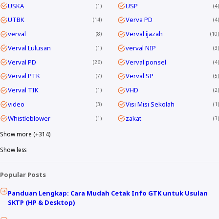
USKA
USP
1
4
UTBK
Verva PD
14
4
verval
Verval ijazah
8
10
Verval Lulusan
verval NIP
1
3
Verval PD
Verval ponsel
26
4
Verval PTK
Verval SP
7
5
Verval TIK
VHD
1
2
video
Visi Misi Sekolah
3
1
Whistleblower
zakat
1
3
Show more (+314)
Show less
Popular Posts
Panduan Lengkap: Cara Mudah Cetak Info GTK untuk Usulan
SKTP (HP & Desktop)