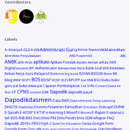
Contributors
Labels
Adminisrasi Guru
AKM
akreditasi
A- Kinerja
A-GLD
A-Gtk
Akhlak Tasawuf
AN
Akreditasi Perpustakaan
AKSI Puspendik
ANBK
aplikasi
arkas
anti virus
Aplikasi Poedak
ASN
Aqidah Akhlak
Digital
Authenticator
Bank Soal
beasiswa
asuransi
ATP
Bahasa Arab
Bank
BDR
BIOUN
Beban Kerja Guru
Belajar.id
BIOAN
BK
Bidikmisi
big book
Bisnis
BOS
blog
BOSP
buku
BPOPP
BSU
buku
BNSP
BOPT
BOSP 2025
bse
BSM
guru pai
buku siswa pai
Capaian Pembelajaran
Cek DTKS
Convert Suara ke
CPNS
Dapodik
dapodik paud
CP
DAK
Text
crochet
Dapodikdasmen
Data EMIS
Data.referensi
Deep Learning
DHGTK
Domnis Pesantren Ramadhan
Dukcapil
DUPAK
Disabilitas
Droidcam
E-Ijazah
E-KOSP
E-Rapor
E-KTSP
e-learning
E-Maarif
E-sarpras
E-Monev
E-
EDS
Emis PAI
eRapor
FAQ
EHB-BKS
Emis
Emis Pendis
Emis SDM
SKP
Dapodik 2019.c
FIKSI
Fiqih
Geisa
Google form
G Suite for Education
Google Form Quiz
gtk
Hardiknas
guru
guru honorer
Guru Penggerak GPAI