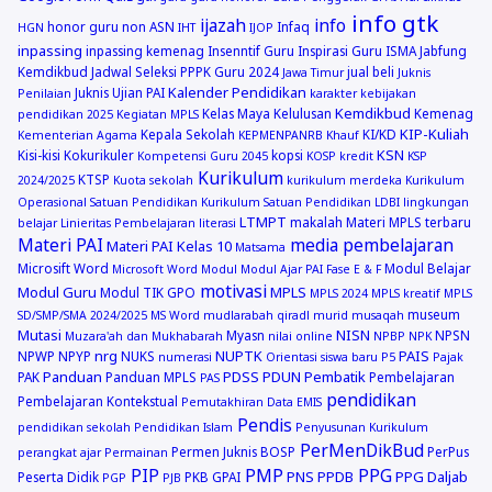
info gtk
ijazah
info
honor guru non ASN
Infaq
HGN
IHT
IJOP
inpassing
inpassing kemenag
Insenntif Guru
Inspirasi Guru
ISMA
Jabfung
Kemdikbud
Jadwal Seleksi PPPK Guru 2024
jual beli
Jawa Timur
Juknis
Kalender Pendidikan
Juknis Ujian PAI
Penilaian
karakter
kebijakan
Kemdikbud
Kelas Maya
Kelulusan
Kemenag
pendidikan 2025
Kegiatan MPLS
KIP-Kuliah
Kepala Sekolah
KI/KD
Kementerian Agama
KEPMENPANRB
Khauf
KSN
Kisi-kisi
Kokurikuler
kopsi
Kompetensi Guru 2045
KOSP
kredit
KSP
Kurikulum
KTSP
2024/2025
Kuota sekolah
kurikulum merdeka
Kurikulum
Operasional Satuan Pendidikan
Kurikulum Satuan Pendidikan
LDBI
lingkungan
LTMPT
makalah
Materi MPLS terbaru
belajar
Linieritas Pembelajaran
literasi
Materi PAI
media pembelajaran
Materi PAI Kelas 10
Matsama
Microsift Word
Modul Belajar
Microsoft Word
Modul
Modul Ajar PAI Fase E & F
motivasi
Modul Guru
MPLS
Modul TIK GPO
MPLS 2024
MPLS kreatif
MPLS
museum
SD/SMP/SMA 2024/2025
MS Word
mudlarabah qiradl
murid
musaqah
Mutasi
NISN
Myasn
NPSN
Muzara'ah dan Mukhabarah
nilai online
NPBP
NPK
nrg
NUPTK
PAIS
NPWP
NPYP
NUKS
numerasi
Orientasi siswa baru
P5
Pajak
Panduan
PDSS
PDUN
Pembatik
PAK
Panduan MPLS
Pembelajaran
PAS
pendidikan
Pembelajaran Kontekstual
Pemutakhiran Data EMIS
Pendis
pendidikan sekolah
Pendidikan Islam
Penyusunan Kurikulum
PerMenDikBud
Permen Juknis BOSP
PerPus
perangkat ajar
Permainan
PIP
PMP
PPG
PNS
PPDB
PPG Daljab
Peserta Didik
PKB GPAI
PGP
PJB