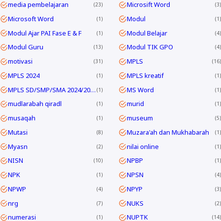
media pembelajaran
Microsift Word
23
3
Microsoft Word
Modul
1
1
Modul Ajar PAI Fase E & F
Modul Belajar
1
4
Modul Guru
Modul TIK GPO
13
4
motivasi
MPLS
31
16
MPLS 2024
MPLS kreatif
1
1
MPLS SD/SMP/SMA 2024/2025
MS Word
1
1
mudlarabah qiradl
murid
1
1
musaqah
museum
1
5
Mutasi
Muzara'ah dan Mukhabarah
8
1
Myasn
nilai online
2
1
NISN
NPBP
10
1
NPK
NPSN
1
4
NPWP
NPYP
4
3
nrg
NUKS
7
2
numerasi
NUPTK
1
14