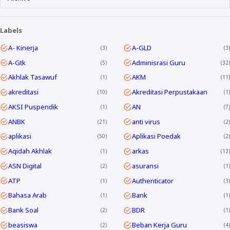
Labels
A- Kinerja
A-GLD
3
3
A-Gtk
Adminisrasi Guru
5
32
Akhlak Tasawuf
AKM
1
11
akreditasi
Akreditasi Perpustakaan
10
1
AKSI Puspendik
AN
1
7
ANBK
anti virus
21
2
aplikasi
Aplikasi Poedak
50
2
Aqidah Akhlak
arkas
1
13
ASN Digital
asuransi
2
1
ATP
Authenticator
1
3
Bahasa Arab
Bank
1
1
Bank Soal
BDR
2
1
beasiswa
Beban Kerja Guru
2
4