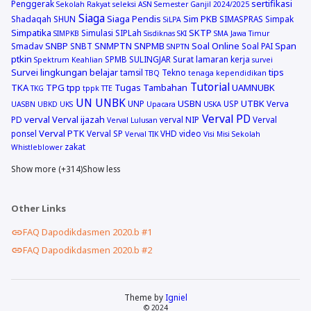
sertifikasi
Penggerak
Sekolah Rakyat
seleksi ASN
Semester Ganjil 2024/2025
Siaga
Siaga Pendis
Sim PKB
Shadaqah
SHUN
SIMASPRAS
Simpak
SiLPA
Simpatika
SKTP
Simulasi
SIPLah
SIMPKB
Sisdiknas
SKI
SMA Jawa Timur
SNBP
SNMPTN
SNPMB
Soal Online
Span
Smadav
SNBT
Soal PAI
SNPTN
ptkin
SPMB
SULINGJAR
Surat lamaran kerja
Spektrum Keahlian
survei
Survei lingkungan belajar
tips
tamsil
Tekno
TBQ
tenaga kependidikan
Tutorial
TKA
TPG
tpp
Tugas Tambahan
UAMNUBK
TKG
tppk
TTE
UN
UNBK
USBN
UTBK
UNP
USP
Verva
UASBN
UBKD
UKS
Upacara
USKA
Verval PD
verval
Verval ijazah
PD
verval NIP
Verval
Verval Lulusan
Verval PTK
ponsel
Verval SP
VHD
video
Verval TIK
Visi Misi Sekolah
zakat
Whistleblower
Show more (+314)
Show less
Other Links
FAQ Dapodikdasmen 2020.b #1
FAQ Dapodikdasmen 2020.b #2
Theme by
Igniel
© 2024