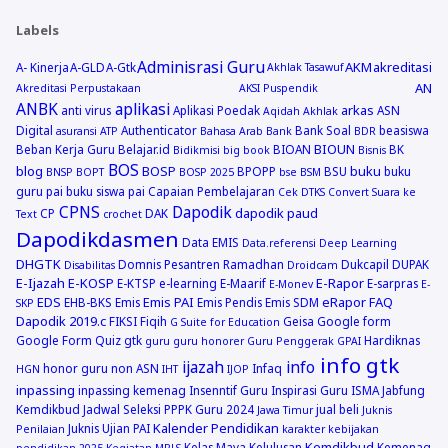
Labels
Adminisrasi Guru
AKM
akreditasi
A- Kinerja
A-GLD
A-Gtk
Akhlak Tasawuf
AN
Akreditasi Perpustakaan
AKSI Puspendik
ANBK
aplikasi
arkas
anti virus
Aplikasi Poedak
ASN
Aqidah Akhlak
Digital
Authenticator
Bank Soal
beasiswa
asuransi
ATP
Bahasa Arab
Bank
BDR
BIOUN
Beban Kerja Guru
Belajar.id
BIOAN
BK
Bidikmisi
big book
Bisnis
BOS
blog
BOSP
buku
BPOPP
BSU
buku
BNSP
BOPT
BOSP 2025
bse
BSM
guru pai
buku siswa pai
Capaian Pembelajaran
Cek DTKS
Convert Suara ke
CPNS
Dapodik
dapodik paud
CP
DAK
Text
crochet
Dapodikdasmen
Data EMIS
Data.referensi
Deep Learning
DHGTK
Domnis Pesantren Ramadhan
Dukcapil
DUPAK
Disabilitas
Droidcam
E-Ijazah
E-KOSP
E-Rapor
E-KTSP
e-learning
E-Maarif
E-sarpras
E-Monev
E-
EDS
Emis PAI
eRapor
FAQ
EHB-BKS
Emis
Emis Pendis
Emis SDM
SKP
Dapodik 2019.c
FIKSI
Fiqih
Geisa
Google form
G Suite for Education
Google Form Quiz
gtk
Hardiknas
guru
guru honorer
Guru Penggerak GPAI
info gtk
ijazah
info
honor guru non ASN
Infaq
HGN
IHT
IJOP
inpassing
inpassing kemenag
Insenntif Guru
Inspirasi Guru
ISMA
Jabfung
Kemdikbud
Jadwal Seleksi PPPK Guru 2024
jual beli
Jawa Timur
Juknis
Kalender Pendidikan
Juknis Ujian PAI
Penilaian
karakter
kebijakan
Kemdikbud
Kelas Maya
Kelulusan
Kemenag
pendidikan 2025
Kegiatan MPLS