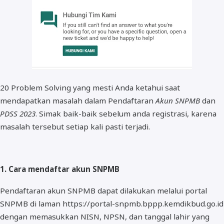
BOS dan PIP
20 Problem Solving yang mesti Anda ketahui saat
mendapatkan masalah dalam Pendaftaran
Akun SNPMB
dan
PDSS 2023
. Simak baik-baik sebelum anda registrasi, karena
masalah tersebut setiap kali pasti terjadi.
1. Cara mendaftar akun SNPMB
Pendaftaran akun SNPMB dapat dilakukan melalui portal
SNPMB di laman https://portal-snpmb.bppp.kemdikbud.go.id
dengan memasukkan NISN, NPSN, dan tanggal lahir yang