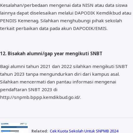
Kesalahan/perbedaan mengenai data NISN atau data siswa
lainnya dapat diselesaikan melalui DAPODIK Kemdikbud atau
PENDIS Kemenag. Silahkan menghubungi pihak sekolah
terkait perbaikan data pada akun DAPODIK/EMIS.
12. Bisakah alumni/gap year mengikuti SNBT
Bagi alumni tahun 2021 dan 2022 silahkan mengikuti SNBT
tahun 2023 tanpa mengundurkan diri dari kampus asal.
Silahkan mencermati dan pantau informasi mengenai
pendaftaran SNBT 2023 di
http://snpmb.bppp.kemdikbud.go.id/.
Related:
Cek Kuota Sekolah Untuk SNPMB 2024