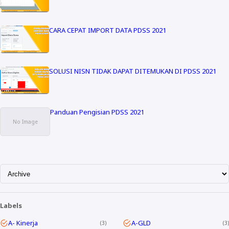
CARA CEPAT IMPORT DATA PDSS 2021
SOLUSI NISN TIDAK DAPAT DITEMUKAN DI PDSS 2021
Panduan Pengisian PDSS 2021
Labels
A- Kinerja
A-GLD
3
3