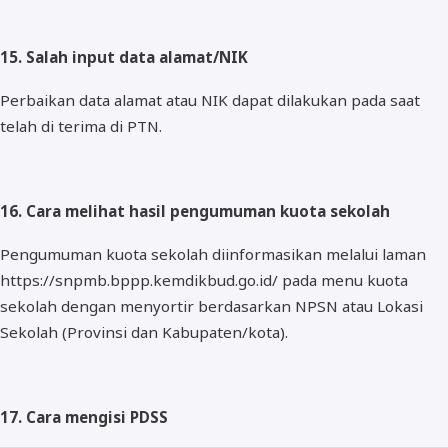
15. Salah input data alamat/NIK
Perbaikan data alamat atau NIK dapat dilakukan pada saat
telah di terima di PTN.
16. Cara melihat hasil pengumuman kuota sekolah
Pengumuman kuota sekolah diinformasikan melalui laman
https://snpmb.bppp.kemdikbud.go.id/ pada menu kuota
sekolah dengan menyortir berdasarkan NPSN atau Lokasi
Sekolah (Provinsi dan Kabupaten/kota).
17. Cara mengisi PDSS