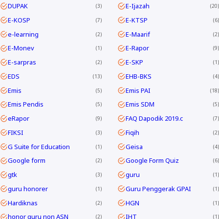
DUPAK
E-Ijazah
3
20
E-KOSP
E-KTSP
7
6
e-learning
E-Maarif
2
2
E-Monev
E-Rapor
1
9
E-sarpras
E-SKP
2
1
EDS
EHB-BKS
13
4
Emis
Emis PAI
5
18
Emis Pendis
Emis SDM
5
5
eRapor
FAQ Dapodik 2019.c
9
7
FIKSI
Fiqih
3
2
G Suite for Education
Geisa
1
4
Google form
Google Form Quiz
2
6
gtk
guru
3
1
guru honorer
Guru Penggerak GPAI
1
1
Hardiknas
HGN
2
1
honor guru non ASN
IHT
2
1