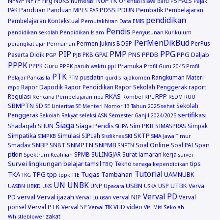
nrg
NUPTK
PAIS
NPWP
NPYP
NUKS
numerasi
Orientasi siswa baru
P5
Pajak
Panduan
PDSS
PDUN
Pembatik
PAK
Panduan MPLS
Pembelajaran
PAS
pendidikan
Pembelajaran Kontekstual
Pemutakhiran Data EMIS
Pendis
pendidikan sekolah
Pendidikan Islam
Penyusunan Kurikulum
PerMenDikBud
Permen Juknis BOSP
PerPus
perangkat ajar
Permainan
PIP
PMP
PPG
PNS
PPDB
PPG Daljab
Peserta Didik
PKB GPAI
PGP
PJB
PPPK
PPPK Guru
ppt
Pramuka
PPPK paruh waktu
Profil Guru 2045
Profil
PTK
pusdatin
Rangkuman Materi
Pelajar Pancasila
PTM
qurdis
rajakomen
Rapor Dapodik
Rapor Pendidikan
Rapor Sekolah Penggerak
raport
rapo
RKAS
RPP
Regulasi
Rencana Pembelajaran
riba
Rombel
RPL
RSDM
RUU
SBMPTN
SD
Sekolah
SE Linieritas
SE Menteri Nomor 13 Tahun 2025
sehat
sertifikasi
Penggerak
Sekolah Rakyat
seleksi ASN
Semester Ganjil 2024/2025
Siaga
Siaga Pendis
Sim PKB
Shadaqah
SHUN
SIMASPRAS
Simpak
SiLPA
Simpatika
SKTP
Simulasi
SIPLah
SIMPKB
Sisdiknas
SKI
SMA Jawa Timur
SNBP
SNMPTN
SNPMB
Soal Online
Span
Smadav
SNBT
Soal PAI
SNPTN
ptkin
SPMB
SULINGJAR
Surat lamaran kerja
Spektrum Keahlian
survei
Survei lingkungan belajar
tips
tamsil
Tekno
TBQ
tenaga kependidikan
Tutorial
TKA
TPG
tpp
Tugas Tambahan
UAMNUBK
TKG
tppk
TTE
UN
UNBK
USBN
UTBK
UNP
USP
Verva
UASBN
UBKD
UKS
Upacara
USKA
Verval PD
verval
Verval ijazah
PD
verval NIP
Verval
Verval Lulusan
Verval PTK
ponsel
Verval SP
VHD
video
Verval TIK
Visi Misi Sekolah
zakat
Whistleblower