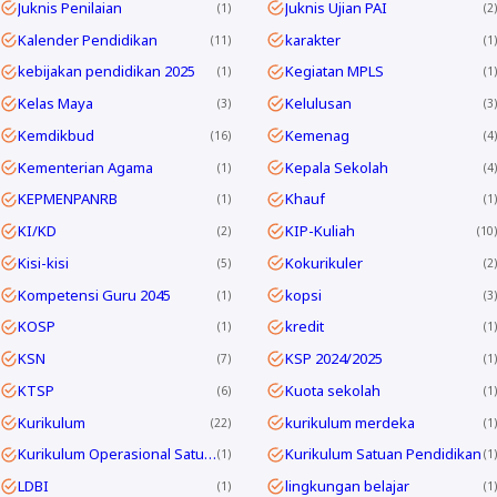
Juknis Penilaian
Juknis Ujian PAI
1
2
Kalender Pendidikan
karakter
11
1
kebijakan pendidikan 2025
Kegiatan MPLS
1
1
Kelas Maya
Kelulusan
3
3
Kemdikbud
Kemenag
16
4
Kementerian Agama
Kepala Sekolah
1
4
KEPMENPANRB
Khauf
1
1
KI/KD
KIP-Kuliah
2
10
Kisi-kisi
Kokurikuler
5
2
Kompetensi Guru 2045
kopsi
1
3
KOSP
kredit
1
1
KSN
KSP 2024/2025
7
1
KTSP
Kuota sekolah
6
1
Kurikulum
kurikulum merdeka
22
1
Kurikulum Operasional Satuan Pendidikan
Kurikulum Satuan Pendidikan
1
1
LDBI
lingkungan belajar
1
1