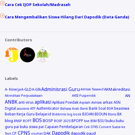
Cara Cek IJOP Sekolah/Madrasah
Cara Mengembalikan Siswa Hilang Dari Dapodik (Data Ganda)
Contributors
Labels
Adminisrasi Guru
AKM
akreditasi
A- Kinerja
A-GLD
A-Gtk
Akhlak Tasawuf
AN
Akreditasi Perpustakaan
AKSI Puspendik
ANBK
aplikasi
arkas
anti virus
Aplikasi Poedak
ASN
Aqidah Akhlak
Digital
Authenticator
Bank Soal
beasiswa
asuransi
ATP
Bahasa Arab
Bank
BDR
BIOUN
Beban Kerja Guru
Belajar.id
BIOAN
BK
Bidikmisi
big book
Bisnis
BOS
blog
BOSP
buku
BPOPP
BSU
buku
BNSP
BOPT
BOSP 2025
bse
BSM
guru pai
buku siswa pai
Capaian Pembelajaran
Cek DTKS
Convert Suara ke
CPNS
Dapodik
dapodik paud
CP
DAK
Text
crochet