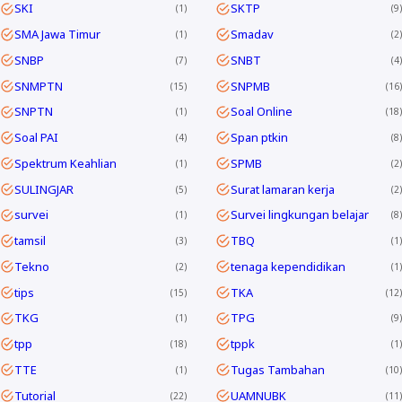
SKI
SKTP
1
9
SMA Jawa Timur
Smadav
1
2
SNBP
SNBT
7
4
SNMPTN
SNPMB
15
16
SNPTN
Soal Online
1
18
Soal PAI
Span ptkin
4
8
Spektrum Keahlian
SPMB
1
2
SULINGJAR
Surat lamaran kerja
5
2
survei
Survei lingkungan belajar
1
8
tamsil
TBQ
3
1
Tekno
tenaga kependidikan
2
1
tips
TKA
15
12
TKG
TPG
1
9
tpp
tppk
18
1
TTE
Tugas Tambahan
1
10
Tutorial
UAMNUBK
22
11