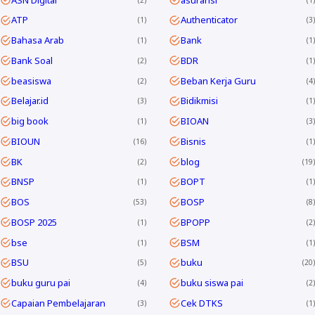
ATP
Authenticator
1
3
Bahasa Arab
Bank
1
1
Bank Soal
BDR
2
1
beasiswa
Beban Kerja Guru
2
4
Belajar.id
Bidikmisi
3
1
big book
BIOAN
1
3
BIOUN
Bisnis
16
1
BK
blog
2
19
BNSP
BOPT
1
1
BOS
BOSP
53
8
BOSP 2025
BPOPP
1
2
bse
BSM
1
1
BSU
buku
5
20
buku guru pai
buku siswa pai
4
2
Capaian Pembelajaran
Cek DTKS
3
1