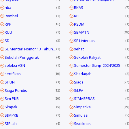
riba
RKAS
1
7
Rombel
RPL
1
1
RPP
RSDM
16
1
RUU
SBMPTN
1
18
SD
SE Linieritas
3
1
SE Menteri Nomor 13 Tahun 2025
sehat
1
1
Sekolah Penggerak
Sekolah Rakyat
4
1
seleksi ASN
Semester Ganjil 2024/2025
1
1
sertifikasi
Shadaqah
10
2
SHUN
Siaga
3
27
Siaga Pendis
SiLPA
12
1
Sim PKB
SIMASPRAS
20
4
Simpak
Simpatika
5
19
SIMPKB
Simulasi
1
5
SIPLah
Sisdiknas
6
1