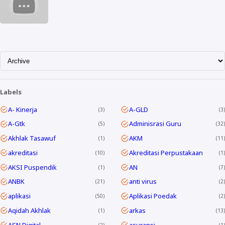
Labels
A- Kinerja
A-GLD
3
3
A-Gtk
Adminisrasi Guru
5
32
Akhlak Tasawuf
AKM
1
11
akreditasi
Akreditasi Perpustakaan
10
1
AKSI Puspendik
AN
1
7
ANBK
anti virus
21
2
aplikasi
Aplikasi Poedak
50
2
Aqidah Akhlak
arkas
1
13
ASN Digital
asuransi
2
1