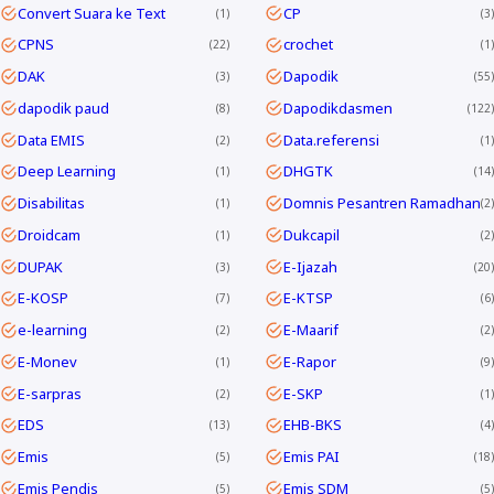
Convert Suara ke Text
CP
1
3
CPNS
crochet
22
1
DAK
Dapodik
3
55
dapodik paud
Dapodikdasmen
8
122
Data EMIS
Data.referensi
2
1
Deep Learning
DHGTK
1
14
Disabilitas
Domnis Pesantren Ramadhan
1
2
Droidcam
Dukcapil
1
2
DUPAK
E-Ijazah
3
20
E-KOSP
E-KTSP
7
6
e-learning
E-Maarif
2
2
E-Monev
E-Rapor
1
9
E-sarpras
E-SKP
2
1
EDS
EHB-BKS
13
4
Emis
Emis PAI
5
18
Emis Pendis
Emis SDM
5
5