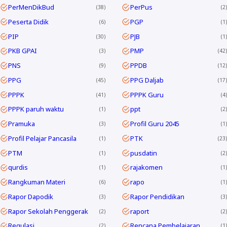
PerMenDikBud
PerPus
38
2
Peserta Didik
PGP
6
1
PIP
PJB
30
1
PKB GPAI
PMP
3
42
PNS
PPDB
9
12
PPG
PPG Daljab
45
17
PPPK
PPPK Guru
41
4
PPPK paruh waktu
ppt
1
2
Pramuka
Profil Guru 2045
3
1
Profil Pelajar Pancasila
PTK
1
23
PTM
pusdatin
1
2
qurdis
rajakomen
1
1
Rangkuman Materi
rapo
6
1
Rapor Dapodik
Rapor Pendidikan
3
3
Rapor Sekolah Penggerak
raport
2
2
Regulasi
Rencana Pembelajaran
2
1