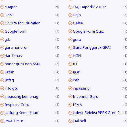
eRapor
FAQ Dapodik 2019.c
9
7
FIKSI
Fiqih
3
2
G Suite for Education
Geisa
1
4
Google form
Google Form Quiz
2
6
gtk
guru
3
1
guru honorer
Guru Penggerak GPAI
1
1
Hardiknas
HGN
2
1
honor guru non ASN
IHT
2
1
ijazah
IJOP
34
1
Infaq
info
2
21
info gtk
inpassing
88
14
inpassing kemenag
Insenntif Guru
2
3
Inspirasi Guru
ISMA
2
4
Jabfung Kemdikbud
Jadwal Seleksi PPPK Guru 2024
5
3
Jawa Timur
jual beli
1
3