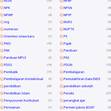
NISN
NPBP
10
1
NPK
NPSN
1
4
NPWP
NPYP
4
3
nrg
NUKS
7
2
numerasi
NUPTK
1
14
Orientasi siswa baru
P5
1
1
PAIS
Pajak
10
1
PAK
Panduan
2
12
Panduan MPLS
PAS
2
1
PDSS
PDUN
14
12
Pembatik
Pembelajaran
17
3
Pembelajaran Kontekstual
Pemutakhiran Data EMIS
3
1
pendidikan
pendidikan sekolah
28
1
Pendidikan Islam
Pendis
1
27
Penyusunan Kurikulum
perangkat ajar
1
1
Permainan
Permen Juknis BOSP
1
2