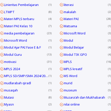
Linieritas Pembelajaran
literasi
1
1
LTMPT
makalah
8
2
Materi MPLS terbaru
Materi PAI
4
28
Materi PAI Kelas 10
Matsama
7
1
media pembelajaran
Microsift Word
23
3
Microsoft Word
Modul
1
1
Modul Ajar PAI Fase E & F
Modul Belajar
1
4
Modul Guru
Modul TIK GPO
13
4
motivasi
MPLS
31
16
MPLS 2024
MPLS kreatif
1
1
MPLS SD/SMP/SMA 2024/2025
MS Word
1
1
mudlarabah qiradl
murid
1
1
musaqah
museum
1
5
Mutasi
Muzara'ah dan Mukhabarah
8
1
Myasn
nilai online
2
1