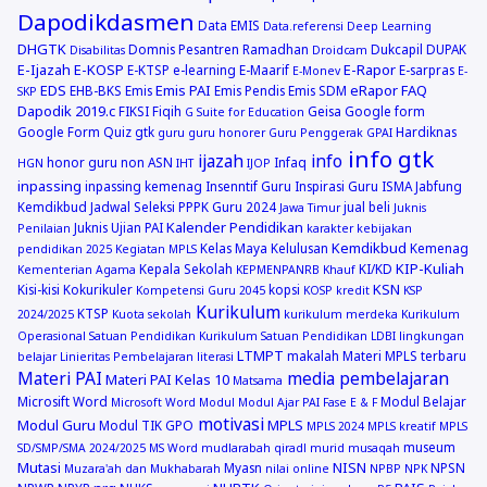
Dapodikdasmen
Data EMIS
Data.referensi
Deep Learning
DHGTK
Domnis Pesantren Ramadhan
Dukcapil
DUPAK
Disabilitas
Droidcam
E-Ijazah
E-KOSP
E-Rapor
E-KTSP
e-learning
E-Maarif
E-sarpras
E-Monev
E-
EDS
Emis PAI
eRapor
FAQ
EHB-BKS
Emis
Emis Pendis
Emis SDM
SKP
Dapodik 2019.c
FIKSI
Fiqih
Geisa
Google form
G Suite for Education
Google Form Quiz
gtk
Hardiknas
guru
guru honorer
Guru Penggerak GPAI
info gtk
ijazah
info
honor guru non ASN
Infaq
HGN
IHT
IJOP
inpassing
inpassing kemenag
Insenntif Guru
Inspirasi Guru
ISMA
Jabfung
Kemdikbud
Jadwal Seleksi PPPK Guru 2024
jual beli
Jawa Timur
Juknis
Kalender Pendidikan
Juknis Ujian PAI
Penilaian
karakter
kebijakan
Kemdikbud
Kelas Maya
Kelulusan
Kemenag
pendidikan 2025
Kegiatan MPLS
KIP-Kuliah
Kepala Sekolah
KI/KD
Kementerian Agama
KEPMENPANRB
Khauf
KSN
Kisi-kisi
Kokurikuler
kopsi
Kompetensi Guru 2045
KOSP
kredit
KSP
Kurikulum
KTSP
2024/2025
Kuota sekolah
kurikulum merdeka
Kurikulum
Operasional Satuan Pendidikan
Kurikulum Satuan Pendidikan
LDBI
lingkungan
LTMPT
makalah
Materi MPLS terbaru
belajar
Linieritas Pembelajaran
literasi
Materi PAI
media pembelajaran
Materi PAI Kelas 10
Matsama
Microsift Word
Modul Belajar
Microsoft Word
Modul
Modul Ajar PAI Fase E & F
motivasi
Modul Guru
MPLS
Modul TIK GPO
MPLS 2024
MPLS kreatif
MPLS
museum
SD/SMP/SMA 2024/2025
MS Word
mudlarabah qiradl
murid
musaqah
Mutasi
NISN
Myasn
NPSN
Muzara'ah dan Mukhabarah
nilai online
NPBP
NPK