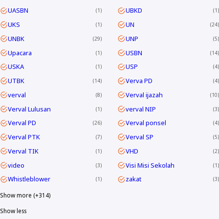
UASBN
UBKD
1
1
UKS
UN
1
24
UNBK
UNP
29
5
Upacara
USBN
1
14
USKA
USP
1
4
UTBK
Verva PD
14
4
verval
Verval ijazah
8
10
Verval Lulusan
verval NIP
1
3
Verval PD
Verval ponsel
26
4
Verval PTK
Verval SP
7
5
Verval TIK
VHD
1
2
video
Visi Misi Sekolah
3
1
Whistleblower
zakat
1
3
Show more (+314)
Show less