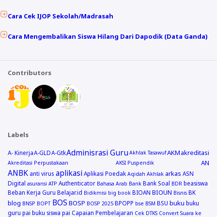
Cara Cek IJOP Sekolah/Madrasah
Cara Mengembalikan Siswa Hilang Dari Dapodik (Data Ganda)
Contributors
Labels
Adminisrasi Guru
AKM
akreditasi
A- Kinerja
A-GLD
A-Gtk
Akhlak Tasawuf
AN
Akreditasi Perpustakaan
AKSI Puspendik
ANBK
aplikasi
arkas
anti virus
Aplikasi Poedak
ASN
Aqidah Akhlak
Digital
Authenticator
Bank Soal
beasiswa
asuransi
ATP
Bahasa Arab
Bank
BDR
BIOUN
Beban Kerja Guru
Belajar.id
BIOAN
BK
Bidikmisi
big book
Bisnis
BOS
blog
BOSP
buku
BPOPP
BSU
buku
BNSP
BOPT
BOSP 2025
bse
BSM
guru pai
buku siswa pai
Capaian Pembelajaran
Cek DTKS
Convert Suara ke