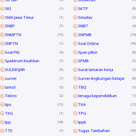
SKI
SKTP
1
9
SMA Jawa Timur
Smadav
1
2
SNBP
SNBT
7
4
SNMPTN
SNPMB
15
16
SNPTN
Soal Online
1
18
Soal PAI
Span ptkin
4
8
Spektrum Keahlian
SPMB
1
2
SULINGJAR
Surat lamaran kerja
5
2
survei
Survei lingkungan belajar
1
8
tamsil
TBQ
3
1
Tekno
tenaga kependidikan
2
1
tips
TKA
15
12
TKG
TPG
1
9
tpp
tppk
18
1
TTE
Tugas Tambahan
1
10