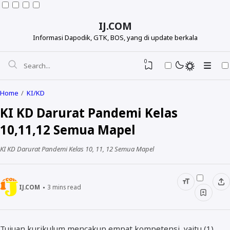
IJ.COM
Informasi Dapodik, GTK, BOS, yang di update berkala
0
Home
KI/KD
KI KD Darurat Pandemi Kelas
10,11,12 Semua Mapel
KI KD Darurat Pandemi Kelas 10, 11, 12 Semua Mapel
IJ.COM
3
mins read
Dapodikdasmen
Info GTK
Tujuan kurikulum mencakup empat kompetensi, yaitu (1)