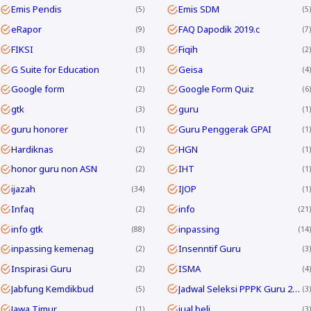
Emis Pendis
Emis SDM
5
5
eRapor
FAQ Dapodik 2019.c
9
7
FIKSI
Fiqih
3
2
G Suite for Education
Geisa
1
4
Google form
Google Form Quiz
2
6
gtk
guru
3
1
guru honorer
Guru Penggerak GPAI
1
1
Hardiknas
HGN
2
1
honor guru non ASN
IHT
2
1
ijazah
IJOP
34
1
Infaq
info
2
21
info gtk
inpassing
88
14
inpassing kemenag
Insenntif Guru
2
3
Inspirasi Guru
ISMA
2
4
Jabfung Kemdikbud
Jadwal Seleksi PPPK Guru 2024
5
3
Jawa Timur
jual beli
1
3