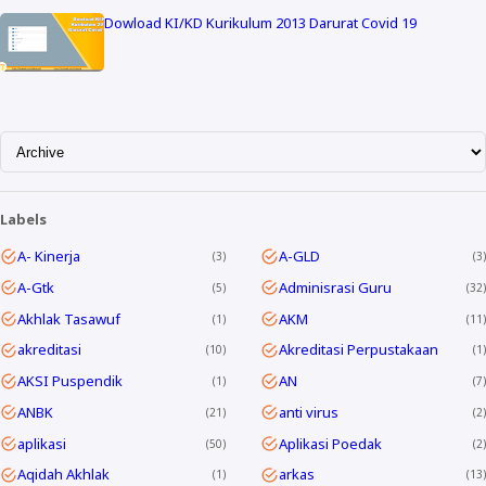
Dowload KI/KD Kurikulum 2013 Darurat Covid 19
Labels
A- Kinerja
A-GLD
3
3
A-Gtk
Adminisrasi Guru
5
32
Akhlak Tasawuf
AKM
1
11
akreditasi
Akreditasi Perpustakaan
10
1
AKSI Puspendik
AN
1
7
ANBK
anti virus
21
2
aplikasi
Aplikasi Poedak
50
2
Aqidah Akhlak
arkas
1
13