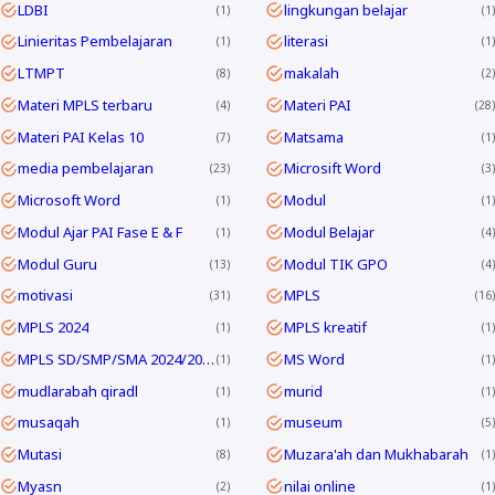
LDBI
lingkungan belajar
1
1
Linieritas Pembelajaran
literasi
1
1
LTMPT
makalah
8
2
Materi MPLS terbaru
Materi PAI
4
28
Materi PAI Kelas 10
Matsama
7
1
media pembelajaran
Microsift Word
23
3
Microsoft Word
Modul
1
1
Modul Ajar PAI Fase E & F
Modul Belajar
1
4
Modul Guru
Modul TIK GPO
13
4
motivasi
MPLS
31
16
MPLS 2024
MPLS kreatif
1
1
MPLS SD/SMP/SMA 2024/2025
MS Word
1
1
mudlarabah qiradl
murid
1
1
musaqah
museum
1
5
Mutasi
Muzara'ah dan Mukhabarah
8
1
Myasn
nilai online
2
1