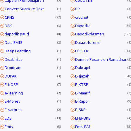
Capaian Pembelajaran
Cek DTKS
3
1
Convert Suara ke Text
CP
1
3
CPNS
crochet
22
1
DAK
Dapodik
3
55
dapodik paud
Dapodikdasmen
8
122
Data EMIS
Data.referensi
2
1
Deep Learning
DHGTK
1
14
Disabilitas
Domnis Pesantren Ramadhan
1
2
Droidcam
Dukcapil
1
2
DUPAK
E-Ijazah
3
20
E-KOSP
E-KTSP
7
6
e-learning
E-Maarif
2
2
E-Monev
E-Rapor
1
9
E-sarpras
E-SKP
2
1
EDS
EHB-BKS
13
4
Emis
Emis PAI
5
18