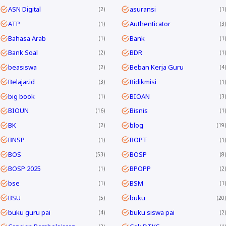
ASN Digital
asuransi
2
1
ATP
Authenticator
1
3
Bahasa Arab
Bank
1
1
Bank Soal
BDR
2
1
beasiswa
Beban Kerja Guru
2
4
Belajar.id
Bidikmisi
3
1
big book
BIOAN
1
3
BIOUN
Bisnis
16
1
BK
blog
2
19
BNSP
BOPT
1
1
BOS
BOSP
53
8
BOSP 2025
BPOPP
1
2
bse
BSM
1
1
BSU
buku
5
20
buku guru pai
buku siswa pai
4
2