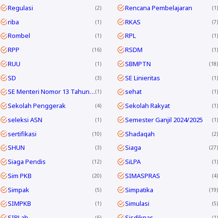
Regulasi
Rencana Pembelajaran
2
1
riba
RKAS
1
7
Rombel
RPL
1
1
RPP
RSDM
16
1
RUU
SBMPTN
1
18
SD
SE Linieritas
3
1
SE Menteri Nomor 13 Tahun 2025
sehat
1
1
Sekolah Penggerak
Sekolah Rakyat
4
1
seleksi ASN
Semester Ganjil 2024/2025
1
1
sertifikasi
Shadaqah
10
2
SHUN
Siaga
3
27
Siaga Pendis
SiLPA
12
1
Sim PKB
SIMASPRAS
20
4
Simpak
Simpatika
5
19
SIMPKB
Simulasi
1
5
SIPLah
Sisdiknas
6
1