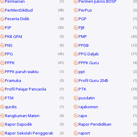
Permainan
Permen Juknis BOSP
1
2
PerMenDikBud
PerPus
38
2
Peserta Didik
PGP
6
1
PIP
PJB
30
1
PKB GPAI
PMP
3
42
PNS
PPDB
9
12
PPG
PPG Daljab
45
17
PPPK
PPPK Guru
41
4
PPPK paruh waktu
ppt
1
2
Pramuka
Profil Guru 2045
3
1
Profil Pelajar Pancasila
PTK
1
23
PTM
pusdatin
1
2
qurdis
rajakomen
1
1
Rangkuman Materi
rapo
6
1
Rapor Dapodik
Rapor Pendidikan
3
3
Rapor Sekolah Penggerak
raport
2
2