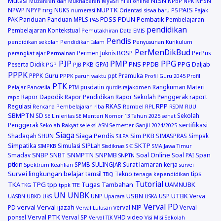
Mutasi
NISN
Myasn
NPSN
Muzara'ah dan Mukhabarah
nilai online
NPBP
NPK
nrg
NUPTK
PAIS
NPWP
NPYP
NUKS
numerasi
Orientasi siswa baru
P5
Pajak
Panduan
PDSS
PDUN
Pembatik
PAK
Panduan MPLS
Pembelajaran
PAS
pendidikan
Pembelajaran Kontekstual
Pemutakhiran Data EMIS
Pendis
pendidikan sekolah
Pendidikan Islam
Penyusunan Kurikulum
PerMenDikBud
Permen Juknis BOSP
PerPus
perangkat ajar
Permainan
PIP
PMP
PPG
PNS
PPDB
PPG Daljab
Peserta Didik
PKB GPAI
PGP
PJB
PPPK
PPPK Guru
ppt
Pramuka
PPPK paruh waktu
Profil Guru 2045
Profil
PTK
pusdatin
Rangkuman Materi
Pelajar Pancasila
PTM
qurdis
rajakomen
Rapor Dapodik
Rapor Pendidikan
Rapor Sekolah Penggerak
raport
rapo
RKAS
RPP
Regulasi
Rencana Pembelajaran
riba
Rombel
RPL
RSDM
RUU
SBMPTN
SD
Sekolah
SE Linieritas
SE Menteri Nomor 13 Tahun 2025
sehat
sertifikasi
Penggerak
Sekolah Rakyat
seleksi ASN
Semester Ganjil 2024/2025
Siaga
Siaga Pendis
Sim PKB
Shadaqah
SHUN
SIMASPRAS
Simpak
SiLPA
Simpatika
SKTP
Simulasi
SIPLah
SIMPKB
Sisdiknas
SKI
SMA Jawa Timur
SNBP
SNMPTN
SNPMB
Soal Online
Span
Smadav
SNBT
Soal PAI
SNPTN
ptkin
SPMB
SULINGJAR
Surat lamaran kerja
Spektrum Keahlian
survei
Survei lingkungan belajar
tips
tamsil
Tekno
TBQ
tenaga kependidikan
Tutorial
TKA
TPG
tpp
Tugas Tambahan
UAMNUBK
TKG
tppk
TTE
UN
UNBK
USBN
UTBK
UNP
USP
Verva
UASBN
UBKD
UKS
Upacara
USKA
Verval PD
verval
Verval ijazah
PD
verval NIP
Verval
Verval Lulusan
Verval PTK
ponsel
Verval SP
VHD
video
Verval TIK
Visi Misi Sekolah