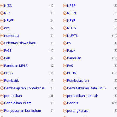
NISN
NPBP
10
1
NPK
NPSN
1
4
NPWP
NPYP
4
3
nrg
NUKS
7
2
numerasi
NUPTK
1
14
Orientasi siswa baru
P5
1
1
PAIS
Pajak
10
1
PAK
Panduan
2
12
Panduan MPLS
PAS
2
1
PDSS
PDUN
14
12
Pembatik
Pembelajaran
17
3
Pembelajaran Kontekstual
Pemutakhiran Data EMIS
3
1
pendidikan
pendidikan sekolah
28
1
Pendidikan Islam
Pendis
1
27
Penyusunan Kurikulum
perangkat ajar
1
1