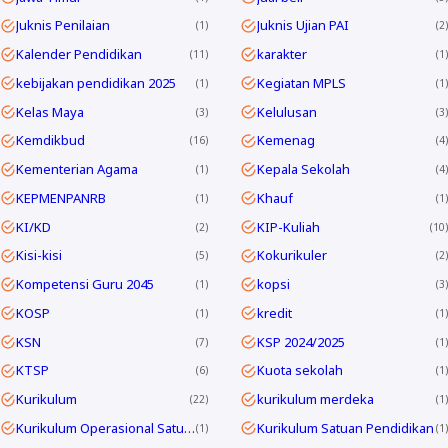
Juknis Penilaian
Juknis Ujian PAI
1
2
Kalender Pendidikan
karakter
11
1
kebijakan pendidikan 2025
Kegiatan MPLS
1
1
Kelas Maya
Kelulusan
3
3
Kemdikbud
Kemenag
16
4
Kementerian Agama
Kepala Sekolah
1
4
KEPMENPANRB
Khauf
1
1
KI/KD
KIP-Kuliah
2
10
Kisi-kisi
Kokurikuler
5
2
Kompetensi Guru 2045
kopsi
1
3
KOSP
kredit
1
1
KSN
KSP 2024/2025
7
1
KTSP
Kuota sekolah
6
1
Kurikulum
kurikulum merdeka
22
1
Kurikulum Operasional Satuan Pendidikan
Kurikulum Satuan Pendidikan
1
1