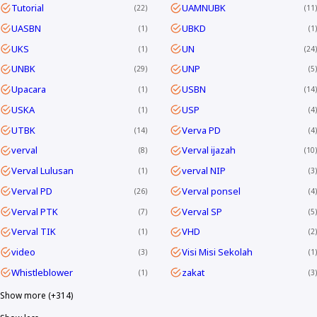
Tutorial
UAMNUBK
22
11
UASBN
UBKD
1
1
UKS
UN
1
24
UNBK
UNP
29
5
Upacara
USBN
1
14
USKA
USP
1
4
UTBK
Verva PD
14
4
verval
Verval ijazah
8
10
Verval Lulusan
verval NIP
1
3
Verval PD
Verval ponsel
26
4
Verval PTK
Verval SP
7
5
Verval TIK
VHD
1
2
video
Visi Misi Sekolah
3
1
Whistleblower
zakat
1
3
Show more (+314)