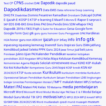
CPNS
Dapodik
dapodik paud
CP
DAK
Text
crochet
Dapodikdasmen
Data EMIS
Data.referensi
Deep Learning
DHGTK
Domnis Pesantren Ramadhan
Dukcapil
DUPAK
Disabilitas
Droidcam
E-Ijazah
E-KOSP
E-Rapor
E-KTSP
e-learning
E-Maarif
E-sarpras
E-Monev
E-
EDS
Emis PAI
eRapor
FAQ
EHB-BKS
Emis
Emis Pendis
Emis SDM
SKP
Dapodik 2019.c
FIKSI
Fiqih
Geisa
Google form
G Suite for Education
Google Form Quiz
gtk
Hardiknas
guru
guru honorer
Guru Penggerak GPAI
info gtk
ijazah
info
honor guru non ASN
Infaq
HGN
IHT
IJOP
inpassing
inpassing kemenag
Insenntif Guru
Inspirasi Guru
ISMA
Jabfung
Kemdikbud
Jadwal Seleksi PPPK Guru 2024
jual beli
Jawa Timur
Juknis
Kalender Pendidikan
Juknis Ujian PAI
Penilaian
karakter
kebijakan
Kemdikbud
Kelas Maya
Kelulusan
Kemenag
pendidikan 2025
Kegiatan MPLS
KIP-Kuliah
Kepala Sekolah
KI/KD
Kementerian Agama
KEPMENPANRB
Khauf
KSN
Kisi-kisi
Kokurikuler
kopsi
Kompetensi Guru 2045
KOSP
kredit
KSP
Kurikulum
KTSP
2024/2025
Kuota sekolah
kurikulum merdeka
Kurikulum
Operasional Satuan Pendidikan
Kurikulum Satuan Pendidikan
LDBI
lingkungan
LTMPT
makalah
Materi MPLS terbaru
belajar
Linieritas Pembelajaran
literasi
Materi PAI
media pembelajaran
Materi PAI Kelas 10
Matsama
Microsift Word
Modul Belajar
Microsoft Word
Modul
Modul Ajar PAI Fase E & F
motivasi
Modul Guru
MPLS
Modul TIK GPO
MPLS 2024
MPLS kreatif
MPLS
museum
SD/SMP/SMA 2024/2025
MS Word
mudlarabah qiradl
murid
musaqah