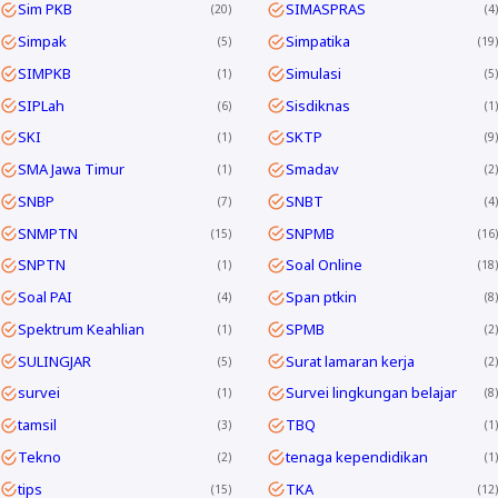
Sim PKB
SIMASPRAS
20
4
Simpak
Simpatika
5
19
SIMPKB
Simulasi
1
5
SIPLah
Sisdiknas
6
1
SKI
SKTP
1
9
SMA Jawa Timur
Smadav
1
2
SNBP
SNBT
7
4
SNMPTN
SNPMB
15
16
SNPTN
Soal Online
1
18
Soal PAI
Span ptkin
4
8
Spektrum Keahlian
SPMB
1
2
SULINGJAR
Surat lamaran kerja
5
2
survei
Survei lingkungan belajar
1
8
tamsil
TBQ
3
1
Tekno
tenaga kependidikan
2
1
tips
TKA
15
12