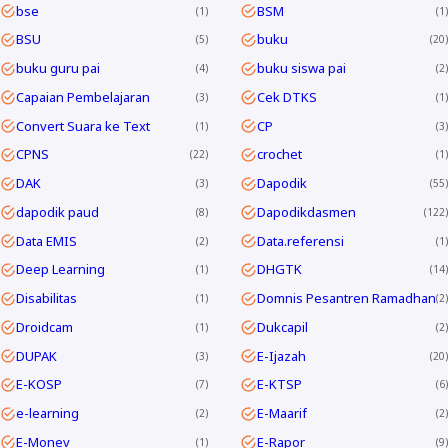
bse
BSM
1
1
BSU
buku
5
20
buku guru pai
buku siswa pai
4
2
Capaian Pembelajaran
Cek DTKS
3
1
Convert Suara ke Text
CP
1
3
CPNS
crochet
22
1
DAK
Dapodik
3
55
dapodik paud
Dapodikdasmen
8
122
Data EMIS
Data.referensi
2
1
Deep Learning
DHGTK
1
14
Disabilitas
Domnis Pesantren Ramadhan
1
2
Droidcam
Dukcapil
1
2
DUPAK
E-Ijazah
3
20
E-KOSP
E-KTSP
7
6
e-learning
E-Maarif
2
2
E-Monev
E-Rapor
1
9