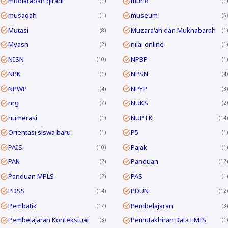
mudlarabah qiradl
murid
1
1
musaqah
museum
1
5
Mutasi
Muzara'ah dan Mukhabarah
8
1
Myasn
nilai online
2
1
NISN
NPBP
10
1
NPK
NPSN
1
4
NPWP
NPYP
4
3
nrg
NUKS
7
2
numerasi
NUPTK
1
14
Orientasi siswa baru
P5
1
1
PAIS
Pajak
10
1
PAK
Panduan
2
12
Panduan MPLS
PAS
2
1
PDSS
PDUN
14
12
Pembatik
Pembelajaran
17
3
Pembelajaran Kontekstual
Pemutakhiran Data EMIS
3
1