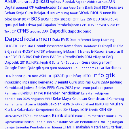
ANBK
aplikasi
arkas
anti virus
Aplikasi Poedak
ASN
Aqidah Akhlak
Digital
Authenticator
Bank Soal
beasiswa
asuransi
ATP
Bahasa Arab
Bank
BDR
BIOUN
Beban Kerja Guru
Belajar.id
BIOAN
BK
Bidikmisi
big book
Bisnis
BOS
blog
BOSP
buku
BPOPP
BSU
buku
BNSP
BOPT
BOSP 2025
bse
BSM
guru pai
buku siswa pai
Capaian Pembelajaran
Cek DTKS
Convert Suara ke
CPNS
Dapodik
dapodik paud
CP
DAK
Text
crochet
Dapodikdasmen
Data EMIS
Data.referensi
Deep Learning
DHGTK
Domnis Pesantren Ramadhan
Dukcapil
DUPAK
Disabilitas
Droidcam
E-Ijazah
E-KOSP
E-Rapor
E-KTSP
e-learning
E-Maarif
E-sarpras
E-Monev
E-
EDS
Emis PAI
eRapor
FAQ
EHB-BKS
Emis
Emis Pendis
Emis SDM
SKP
Dapodik 2019.c
FIKSI
Fiqih
Geisa
Google form
G Suite for Education
Google Form Quiz
gtk
Hardiknas
guru
guru honorer
Guru Penggerak GPAI
info gtk
ijazah
info
honor guru non ASN
Infaq
HGN
IHT
IJOP
inpassing
inpassing kemenag
Insenntif Guru
Inspirasi Guru
ISMA
Jabfung
Kemdikbud
Jadwal Seleksi PPPK Guru 2024
jual beli
Jawa Timur
Juknis
Kalender Pendidikan
Juknis Ujian PAI
Penilaian
karakter
kebijakan
Kemdikbud
Kelas Maya
Kelulusan
Kemenag
pendidikan 2025
Kegiatan MPLS
KIP-Kuliah
Kepala Sekolah
KI/KD
Kementerian Agama
KEPMENPANRB
Khauf
KSN
Kisi-kisi
Kokurikuler
kopsi
Kompetensi Guru 2045
KOSP
kredit
KSP
Kurikulum
KTSP
2024/2025
Kuota sekolah
kurikulum merdeka
Kurikulum
Operasional Satuan Pendidikan
Kurikulum Satuan Pendidikan
LDBI
lingkungan
LTMPT
makalah
Materi MPLS terbaru
belajar
Linieritas Pembelajaran
literasi