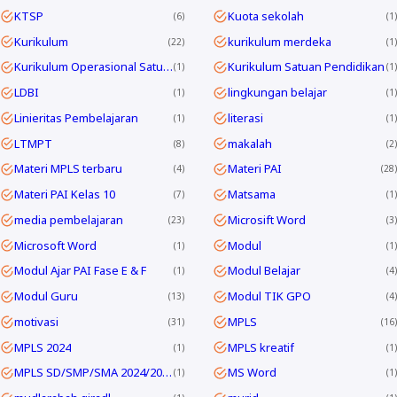
KTSP
Kuota sekolah
6
1
Kurikulum
kurikulum merdeka
22
1
Kurikulum Operasional Satuan Pendidikan
Kurikulum Satuan Pendidikan
1
1
LDBI
lingkungan belajar
1
1
Linieritas Pembelajaran
literasi
1
1
LTMPT
makalah
8
2
Materi MPLS terbaru
Materi PAI
4
28
Materi PAI Kelas 10
Matsama
7
1
media pembelajaran
Microsift Word
23
3
Microsoft Word
Modul
1
1
Modul Ajar PAI Fase E & F
Modul Belajar
1
4
Modul Guru
Modul TIK GPO
13
4
motivasi
MPLS
31
16
MPLS 2024
MPLS kreatif
1
1
MPLS SD/SMP/SMA 2024/2025
MS Word
1
1