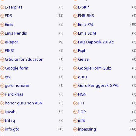
E-sarpras
E-SKP
2
1
EDS
EHB-BKS
13
4
Emis
Emis PAI
5
18
Emis Pendis
Emis SDM
5
5
eRapor
FAQ Dapodik 2019.c
9
7
FIKSI
Fiqih
3
2
G Suite for Education
Geisa
1
4
Google form
Google Form Quiz
2
6
gtk
guru
3
1
guru honorer
Guru Penggerak GPAI
1
1
Hardiknas
HGN
2
1
honor guru non ASN
IHT
2
1
ijazah
IJOP
34
1
Infaq
info
2
21
info gtk
inpassing
88
14