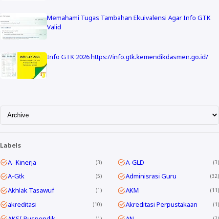
Memahami Tugas Tambahan Ekuivalensi Agar Info GTK
Valid
Info GTK 2026 https://info.gtk.kemendikdasmen.go.id/
Labels
A- Kinerja
A-GLD
3
3
A-Gtk
Adminisrasi Guru
5
32
Akhlak Tasawuf
AKM
1
11
akreditasi
Akreditasi Perpustakaan
10
1
AKSI Puspendik
AN
1
7