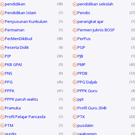
pendidikan
pendidikan sekolah
28
1
Pendidikan Islam
Pendis
1
27
Penyusunan Kurikulum
perangkat ajar
1
1
Permainan
Permen Juknis BOSP
1
2
PerMenDikBud
PerPus
38
2
Peserta Didik
PGP
6
1
PIP
PJB
30
1
PKB GPAI
PMP
3
42
PNS
PPDB
9
12
PPG
PPG Daljab
45
17
PPPK
PPPK Guru
41
4
PPPK paruh waktu
ppt
1
2
Pramuka
Profil Guru 2045
3
1
Profil Pelajar Pancasila
PTK
1
23
PTM
pusdatin
1
2
qurdis
rajakomen
1
1