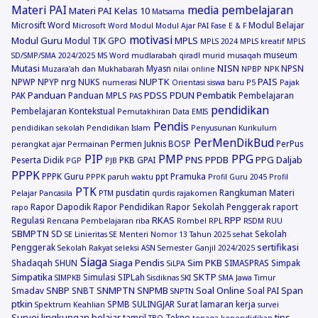
Materi PAI
media pembelajaran
Materi PAI Kelas 10
Matsama
Microsift Word
Modul Belajar
Microsoft Word
Modul
Modul Ajar PAI Fase E & F
motivasi
Modul Guru
MPLS
Modul TIK GPO
MPLS 2024
MPLS kreatif
MPLS
museum
SD/SMP/SMA 2024/2025
MS Word
mudlarabah qiradl
murid
musaqah
Mutasi
NISN
Myasn
NPSN
Muzara'ah dan Mukhabarah
nilai online
NPBP
NPK
nrg
NUPTK
PAIS
NPWP
NPYP
NUKS
numerasi
Orientasi siswa baru
P5
Pajak
Panduan
PDSS
PDUN
Pembatik
PAK
Panduan MPLS
Pembelajaran
PAS
pendidikan
Pembelajaran Kontekstual
Pemutakhiran Data EMIS
Pendis
pendidikan sekolah
Pendidikan Islam
Penyusunan Kurikulum
PerMenDikBud
Permen Juknis BOSP
PerPus
perangkat ajar
Permainan
PIP
PMP
PPG
PNS
PPDB
PPG Daljab
Peserta Didik
PKB GPAI
PGP
PJB
PPPK
PPPK Guru
ppt
Pramuka
PPPK paruh waktu
Profil Guru 2045
Profil
PTK
pusdatin
Rangkuman Materi
Pelajar Pancasila
PTM
qurdis
rajakomen
Rapor Dapodik
Rapor Pendidikan
Rapor Sekolah Penggerak
raport
rapo
RKAS
RPP
Regulasi
Rencana Pembelajaran
riba
Rombel
RPL
RSDM
RUU
SBMPTN
SD
Sekolah
SE Linieritas
SE Menteri Nomor 13 Tahun 2025
sehat
sertifikasi
Penggerak
Sekolah Rakyat
seleksi ASN
Semester Ganjil 2024/2025
Siaga
Siaga Pendis
Sim PKB
Shadaqah
SHUN
SIMASPRAS
Simpak
SiLPA
Simpatika
SKTP
Simulasi
SIPLah
SIMPKB
Sisdiknas
SKI
SMA Jawa Timur
SNBP
SNMPTN
SNPMB
Soal Online
Span
Smadav
SNBT
Soal PAI
SNPTN
ptkin
SPMB
SULINGJAR
Surat lamaran kerja
Spektrum Keahlian
survei
Survei lingkungan belajar
tips
tamsil
Tekno