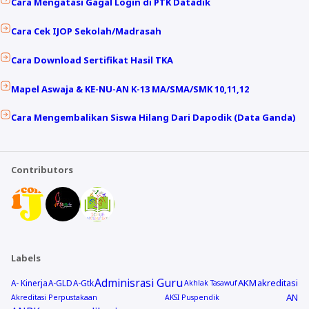
Cara Mengatasi Gagal Login di PTK Datadik
Cara Cek IJOP Sekolah/Madrasah
Cara Download Sertifikat Hasil TKA
Mapel Aswaja & KE-NU-AN K-13 MA/SMA/SMK 10,11,12
Cara Mengembalikan Siswa Hilang Dari Dapodik (Data Ganda)
Contributors
Labels
Adminisrasi Guru
AKM
akreditasi
A- Kinerja
A-GLD
A-Gtk
Akhlak Tasawuf
AN
Akreditasi Perpustakaan
AKSI Puspendik