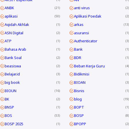
ANBK
anti virus
21
2
aplikasi
Aplikasi Poedak
50
2
Aqidah Akhlak
arkas
1
13
ASN Digital
asuransi
2
1
ATP
Authenticator
1
3
Bahasa Arab
Bank
1
1
Bank Soal
BDR
2
1
beasiswa
Beban Kerja Guru
2
4
Belajar.id
Bidikmisi
3
1
big book
BIOAN
1
3
BIOUN
Bisnis
16
1
BK
blog
2
19
BNSP
BOPT
1
1
BOS
BOSP
53
8
BOSP 2025
BPOPP
1
2