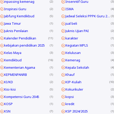
inpassing kemenag
Insenntif Guru
2
3
Inspirasi Guru
ISMA
2
4
Jabfung Kemdikbud
Jadwal Seleksi PPPK Guru 2024
5
3
Jawa Timur
jual beli
1
3
Juknis Penilaian
Juknis Ujian PAI
1
2
Kalender Pendidikan
karakter
11
1
kebijakan pendidikan 2025
Kegiatan MPLS
1
1
Kelas Maya
Kelulusan
3
3
Kemdikbud
Kemenag
16
4
Kementerian Agama
Kepala Sekolah
1
4
KEPMENPANRB
Khauf
1
1
KI/KD
KIP-Kuliah
2
10
Kisi-kisi
Kokurikuler
5
2
Kompetensi Guru 2045
kopsi
1
3
KOSP
kredit
1
1
KSN
KSP 2024/2025
7
1