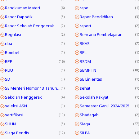
Rangkuman Materi
rapo
6
1
Rapor Dapodik
Rapor Pendidikan
3
3
Rapor Sekolah Penggerak
raport
2
2
Regulasi
Rencana Pembelajaran
2
1
riba
RKAS
1
7
Rombel
RPL
1
1
RPP
RSDM
16
1
RUU
SBMPTN
1
18
SD
SE Linieritas
3
1
SE Menteri Nomor 13 Tahun 2025
sehat
1
1
Sekolah Penggerak
Sekolah Rakyat
4
1
seleksi ASN
Semester Ganjil 2024/2025
1
1
sertifikasi
Shadaqah
10
2
SHUN
Siaga
3
27
Siaga Pendis
SiLPA
12
1