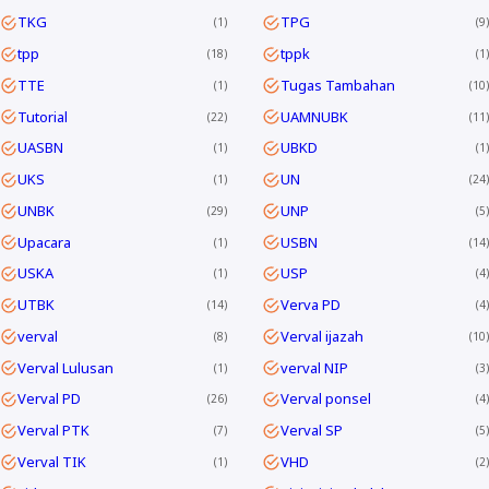
TKG
TPG
1
9
tpp
tppk
18
1
TTE
Tugas Tambahan
1
10
Tutorial
UAMNUBK
22
11
UASBN
UBKD
1
1
UKS
UN
1
24
UNBK
UNP
29
5
Upacara
USBN
1
14
USKA
USP
1
4
UTBK
Verva PD
14
4
verval
Verval ijazah
8
10
Verval Lulusan
verval NIP
1
3
Verval PD
Verval ponsel
26
4
Verval PTK
Verval SP
7
5
Verval TIK
VHD
1
2