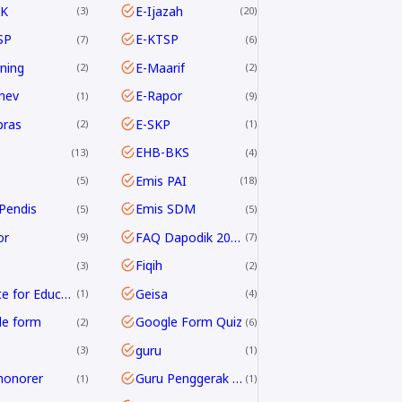
K
E-Ijazah
3
20
SP
E-KTSP
7
6
rning
E-Maarif
2
2
nev
E-Rapor
1
9
pras
E-SKP
2
1
EHB-BKS
13
4
Emis PAI
5
18
Pendis
Emis SDM
5
5
or
FAQ Dapodik 2019.c
9
7
Fiqih
3
2
G Suite for Education
Geisa
1
4
le form
Google Form Quiz
2
6
guru
3
1
honorer
Guru Penggerak GPAI
1
1