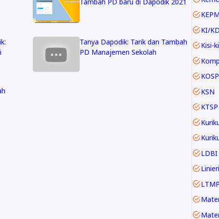
Tambah PD baru di Dapodik 2021
KEP
KI/K
k:
Tanya Dapodik: Tarik dan Tambah
Kisi-ki
i
PD Manajemen Sekolah
KOSP
ah
KSN
KTSP
Kurik
LDBI
LTM