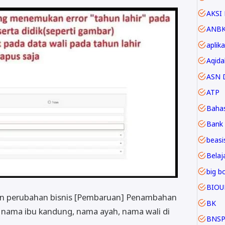
AKSI 
ANB
aplika
Aqida
ASN D
ATP
Baha
Bank 
beasi
Belaja
big b
BIOU
n perubahan bisnis [Pembaruan] Penambahan
BK
, nama ibu kandung, nama ayah, nama wali di
BNS