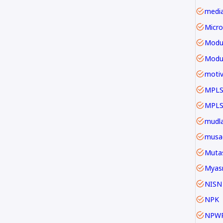
Micro
Modu
motiv
MPLS
mudla
musa
Mutas
Myas
NISN
NPK
NPW