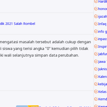
Hardi
ijaza
dik 2021 Salah Rombel
Infaq
info g
 mengatasi masalah tersebut adalah cukup dengan
Inspi
siswa yang terisi angka "0" kemudian pilih tidak
liki wali selanjutnya simpan data perubahan.
Jawa 
Juknis
Kelas
Kemd