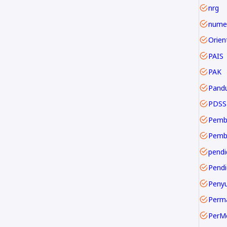
nrg
numer
PAIS
PAK
Pand
PDSS
Pemb
pendi
Pendi
Perm
PerM