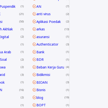
Puspendik
AN
1
7
K
anti virus
21
2
si
Aplikasi Poedak
50
2
h Akhlak
arkas
1
13
igital
asuransi
2
1
Authenticator
1
3
sa Arab
Bank
1
1
Soal
BDR
2
1
swa
Beban Kerja Guru
2
4
r.id
Bidikmisi
3
1
ook
BIOAN
1
3
N
Bisnis
16
1
blog
2
19
P
BOPT
1
1