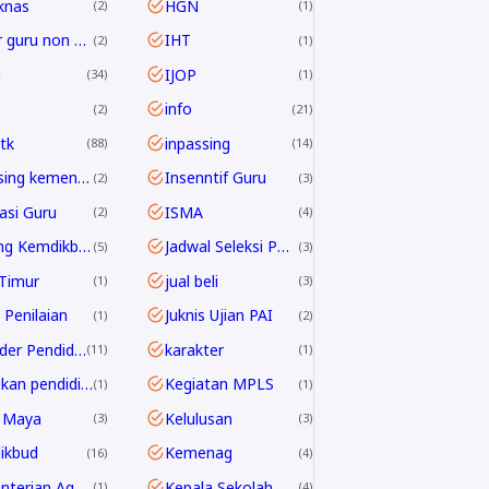
knas
HGN
2
1
honor guru non ASN
IHT
2
1
h
IJOP
34
1
info
2
21
tk
inpassing
88
14
inpassing kemenag
Insenntif Guru
2
3
rasi Guru
ISMA
2
4
Jabfung Kemdikbud
Jadwal Seleksi PPPK Guru 2024
5
3
Timur
jual beli
1
3
 Penilaian
Juknis Ujian PAI
1
2
Kalender Pendidikan
karakter
11
1
kebijakan pendidikan 2025
Kegiatan MPLS
1
1
 Maya
Kelulusan
3
3
ikbud
Kemenag
16
4
Kementerian Agama
Kepala Sekolah
1
4