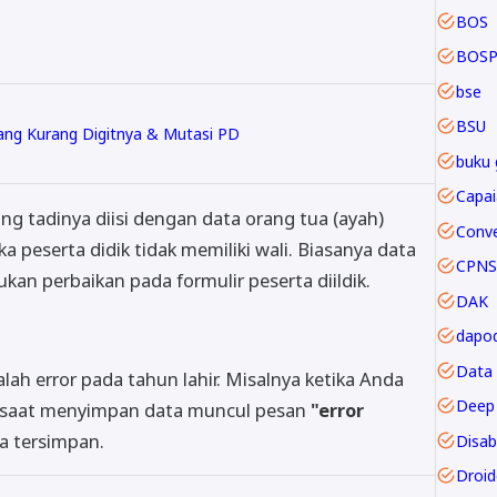
BOS
BOSP
bse
BSU
ng Kurang Digitnya & Mutasi PD
buku 
ang tadinya diisi dengan data orang tua (ayah)
ka peserta didik tidak memiliki wali. Biasanya data
CPNS
kan perbaikan pada formulir peserta diildik.
DAK
dapod
Data
lah error pada tahun lahir. Misalnya ketika Anda
Deep 
saat menyimpan data muncul pesan
"error
a tersimpan.
Disabi
Droi