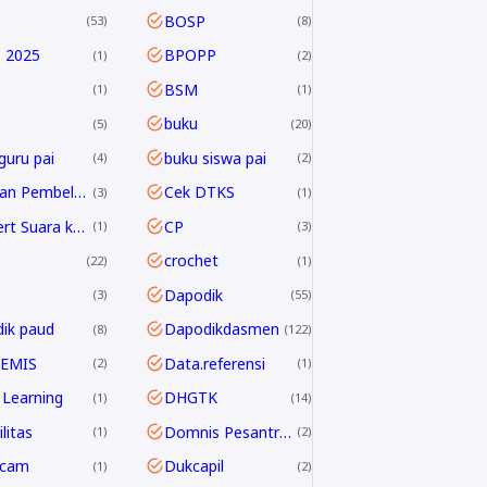
BOSP
53
8
 2025
BPOPP
1
2
BSM
1
1
buku
5
20
guru pai
buku siswa pai
4
2
Capaian Pembelajaran
Cek DTKS
3
1
Convert Suara ke Text
CP
1
3
crochet
22
1
Dapodik
3
55
ik paud
Dapodikdasmen
8
122
 EMIS
Data.referensi
2
1
Learning
DHGTK
1
14
litas
Domnis Pesantren Ramadhan
1
2
dcam
Dukcapil
1
2