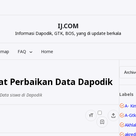
IJ.COM
Informasi Dapodik, GTK, BOS, yang di update berkala
emap
FAQ
Home
aat Perbaikan Data Dapodik
Labels
Data siswa di Dapodik
A- Ki
A-Gtk
Akhla
akred