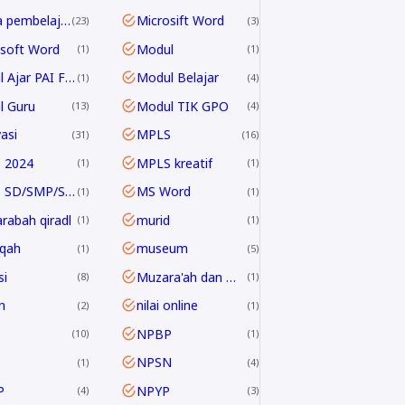
media pembelajaran
Microsift Word
23
3
soft Word
Modul
1
1
Modul Ajar PAI Fase E & F
Modul Belajar
1
4
l Guru
Modul TIK GPO
13
4
asi
MPLS
31
16
 2024
MPLS kreatif
1
1
MPLS SD/SMP/SMA 2024/2025
MS Word
1
1
rabah qiradl
murid
1
1
qah
museum
1
5
i
Muzara'ah dan Mukhabarah
8
1
n
nilai online
2
1
NPBP
10
1
NPSN
1
4
P
NPYP
4
3