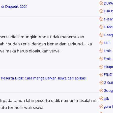
DUPA
di Dapodik 2021
E-KO
e-lea
E-Mo
E-sar
peserta didik mungkin Anda tidak menemukan
EDS
ahir sudah terisi dengan benar dan terkunci. Jika
swa maka harus dioakukan verval.
Emis
Emis 
eRap
FIKSI
r Peserta Didik: Cara mengeluarkan siswa dari aplikasi
Goog
gtk
adi pada tahun lahir peserta didik namun masalah ini
guru 
ta formulir wali siswa.