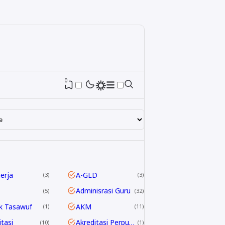
0
nerja
A-GLD
3
3
Adminisrasi Guru
5
32
k Tasawuf
AKM
1
11
itasi
Akreditasi Perpustakaan
10
1