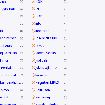
knas
HGN
2
1
honor guru non ASN
IHT
2
1
h
IJOP
34
1
info
2
21
tk
inpassing
88
14
inpassing kemenag
Insenntif Guru
2
3
rasi Guru
ISMA
2
4
Jabfung Kemdikbud
Jadwal Seleksi PPPK Guru 2024
5
3
Timur
jual beli
1
3
 Penilaian
Juknis Ujian PAI
1
2
Kalender Pendidikan
karakter
11
1
kebijakan pendidikan 2025
Kegiatan MPLS
1
1
 Maya
Kelulusan
3
3
ikbud
Kemenag
16
4
Kementerian Agama
Kepala Sekolah
1
4