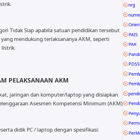
strik.
nrg
numer
ori Tidak Siap apabila satuan pendidikan tersebut
PAIS
ana yang mendukung terlaksananya AKM, seperti
PAK
istrik.
Pand
PDSS
Pemb
LAM PELAKSANAAN AKM
pendi
kat, jaringan dan komputer/laptop yang disiapkan
nyelenggaraan Asesmen Kompetensi Minimum (AKM)
Pendi
Perm
erta didik PC / laptop dengan spesifikasi:
PerM