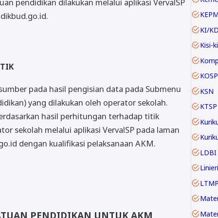
uan pendidikan dilakukan melalui aplikasi VervalSP
KEP
dikbud.go.id.
KI/K
Kisi-ki
 TIK
KOSP
rsumber pada hasil pengisian data pada Submenu
KSN
idikan) yang dilakukan oleh operator sekolah.
KTSP
rdasarkan hasil perhitungan terhadap titik
Kurik
tor sekolah melalui aplikasi VervalSP pada laman
go.id dengan kualifikasi pelaksanaan AKM.
LDBI
LTM
 SATUAN PENDIDIKAN UNTUK AKM