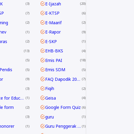
K
E-Ijazah
3
20
SP
E-KTSP
7
6
rning
E-Maarif
2
2
nev
E-Rapor
1
9
pras
E-SKP
2
1
EHB-BKS
13
4
Emis PAI
5
18
Pendis
Emis SDM
5
5
or
FAQ Dapodik 2019.c
9
7
Fiqih
3
2
G Suite for Education
Geisa
1
4
le form
Google Form Quiz
2
6
guru
3
1
honorer
Guru Penggerak GPAI
1
1