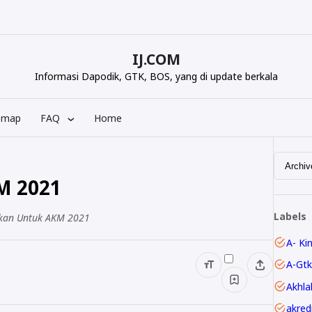
IJ.COM
Informasi Dapodik, GTK, BOS, yang di update berkala
emap
FAQ
Home
M 2021
Labels
ikan Untuk AKM 2021
A- Ki
A-Gtk
Akhla
akred