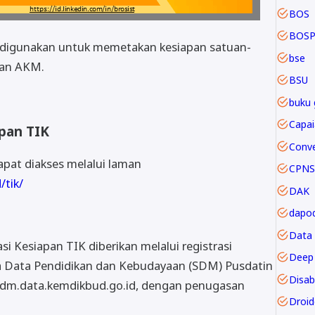
BOS
BOSP
K digunakan untuk memetakan kesiapan satuan-
bse
kan AKM.
BSU
buku 
apan TIK
dapat diakses melalui laman
CPNS
/tik/
DAK
dapod
Data
asi Kesiapan TIK diberikan melalui registrasi
Deep 
a Data Pendidikan dan Kebudayaan (SDM) Pusdatin
Disabi
sdm.data.kemdikbud.go.id, dengan penugasan
Droi