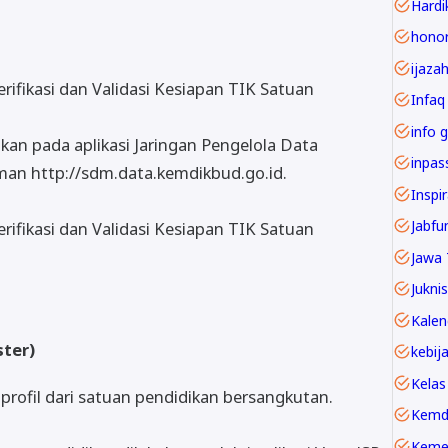
Hardi
ijaza
rifikasi dan Validasi Kesiapan TIK Satuan
Infaq
info g
ikan pada aplikasi Jaringan Pengelola Data
an http://sdm.data.kemdikbud.go.id.
Inspi
erifikasi dan Validasi Kesiapan TIK Satuan
Jawa 
Juknis
ster)
Kelas
profil dari satuan pendidikan bersangkutan.
Kemd