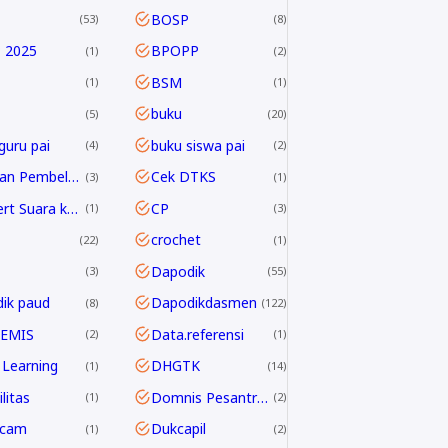
BOSP
53
8
 2025
BPOPP
1
2
BSM
1
1
buku
5
20
guru pai
buku siswa pai
4
2
Capaian Pembelajaran
Cek DTKS
3
1
Convert Suara ke Text
CP
1
3
crochet
22
1
Dapodik
3
55
ik paud
Dapodikdasmen
8
122
 EMIS
Data.referensi
2
1
Learning
DHGTK
1
14
litas
Domnis Pesantren Ramadhan
1
2
dcam
Dukcapil
1
2