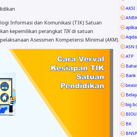
AKSI 
didikan
ANB
ologi Informasi dan Komunikasi (TIK) Satuan
aplika
kan kepemilikan perangkat
TIK
di satuan
Aqida
m pelaksanaan Asessmen Kompetensi Minimal (
AKM
).
ASN D
ATP
Baha
Bank 
beasi
Belaja
big b
BIOU
BK
BNS