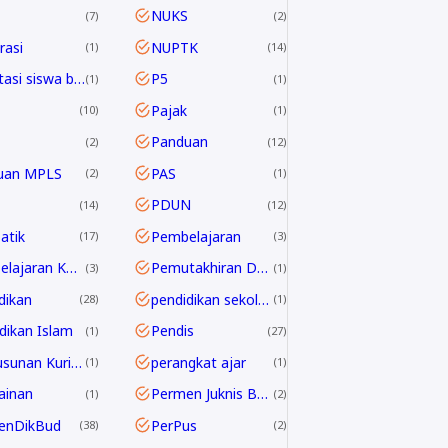
NUKS
7
2
asi
NUPTK
1
14
Orientasi siswa baru
P5
1
1
Pajak
10
1
Panduan
2
12
uan MPLS
PAS
2
1
PDUN
14
12
atik
Pembelajaran
17
3
Pembelajaran Kontekstual
Pemutakhiran Data EMIS
3
1
dikan
pendidikan sekolah
28
1
dikan Islam
Pendis
1
27
Penyusunan Kurikulum
perangkat ajar
1
1
ainan
Permen Juknis BOSP
1
2
enDikBud
PerPus
38
2