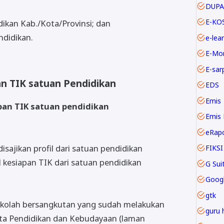
DUPA
E-KO
ikan Kab./Kota/Provinsi; dan
ndidikan.
e-lea
E-Mo
E-sar
an TIK satuan Pendidikan
EDS
Emis
pan TIK satuan pendidikan
Emis 
eRap
isajikan profil dari satuan pendidikan
FIKSI
l kesiapan TIK dari satuan pendidikan
Goog
gtk
sekolah bersangkutan yang sudah melakukan
guru 
Data Pendidikan dan Kebudayaan (laman