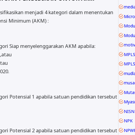
asifikasikan menjadi 4 kategori dalam menentukan
Micro
nsi Minimum (AKM) :
Modu
motiv
gori Siap menyelenggarakan AKM apabila:
,atau
MPLS
atau
020.
mudla
musa
Mutas
ri Potensial 1 apabila satuan pendidikan tersebut
Myas
NISN
NPK
ri Potensial 2 apabila satuan pendidikan tersebut
NPW