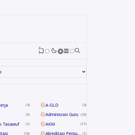
0
nerja
A-GLD
3
3
Adminisrasi Guru
5
32
k Tasawuf
AKM
1
11
itasi
Akreditasi Perpustakaan
10
1