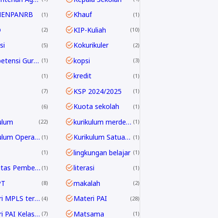
MENPANRB
Khauf
1
1
D
KIP-Kuliah
2
10
si
Kokurikuler
5
2
Kompetensi Guru 2045
kopsi
1
3
kredit
1
1
KSP 2024/2025
7
1
Kuota sekolah
6
1
ulum
kurikulum merdeka
22
1
Kurikulum Operasional Satuan Pendidikan
Kurikulum Satuan Pendidikan
1
1
lingkungan belajar
1
1
Linieritas Pembelajaran
literasi
1
1
PT
makalah
8
2
Materi MPLS terbaru
Materi PAI
4
28
Materi PAI Kelas 10
Matsama
7
1