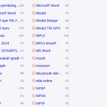
media pembelajaran
Microsift Word
23
3
soft Word
Modul
1
1
Modul Ajar PAI Fase E & F
Modul Belajar
1
4
l Guru
Modul TIK GPO
13
4
asi
MPLS
31
16
 2024
MPLS kreatif
1
1
MPLS SD/SMP/SMA 2024/2025
MS Word
1
1
rabah qiradl
murid
1
1
qah
museum
1
5
i
Muzara'ah dan Mukhabarah
8
1
n
nilai online
2
1
NPBP
10
1
NPSN
1
4
P
NPYP
4
3