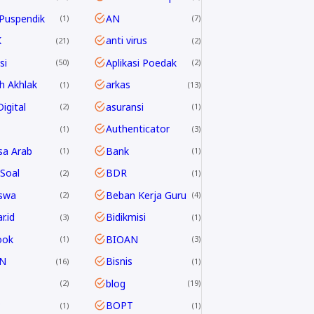
Puspendik
AN
1
7
K
anti virus
21
2
si
Aplikasi Poedak
50
2
h Akhlak
arkas
1
13
igital
asuransi
2
1
Authenticator
1
3
sa Arab
Bank
1
1
Soal
BDR
2
1
swa
Beban Kerja Guru
2
4
r.id
Bidikmisi
3
1
ook
BIOAN
1
3
N
Bisnis
16
1
blog
2
19
P
BOPT
1
1