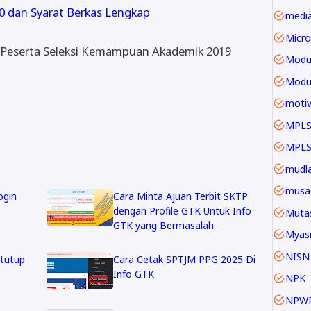
0 dan Syarat Berkas Lengkap
Micro
i Peserta Seleksi Kemampuan Akademik 2019
Modu
motiv
MPLS
mudla
musa
ogin
Cara Minta Ajuan Terbit SKTP
dengan Profile GTK Untuk Info
Mutas
GTK yang Bermasalah
Myas
NISN
rtutup
Cara Cetak SPTJM PPG 2025 Di
Info GTK
NPK
NPW