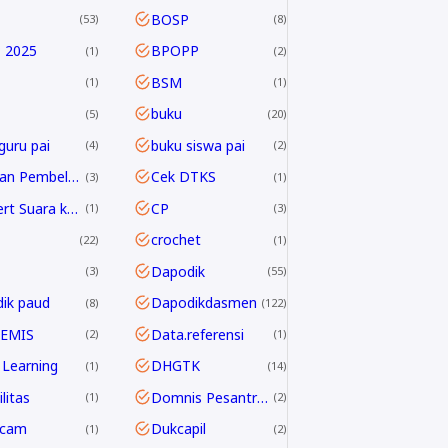
BOSP
53
8
 2025
BPOPP
1
2
BSM
1
1
buku
5
20
guru pai
buku siswa pai
4
2
Capaian Pembelajaran
Cek DTKS
3
1
Convert Suara ke Text
CP
1
3
crochet
22
1
Dapodik
3
55
ik paud
Dapodikdasmen
8
122
 EMIS
Data.referensi
2
1
Learning
DHGTK
1
14
litas
Domnis Pesantren Ramadhan
1
2
dcam
Dukcapil
1
2