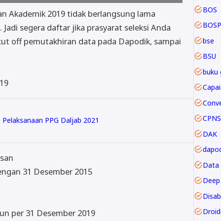
BOS
n Akademik 2019 tidak berlangsung lama
BOSP
Jadi segera daftar jika prasyarat seleksi Anda
ut off pemutakhiran data pada Dapodik, sampai
bse
BSU
buku 
019
CPNS
 Pelaksanaan PPG Daljab 2021
DAK
dapod
asan
Data
dengan 31 Desember 2015
Deep 
Disabi
Droi
ahun per 31 Desember 2019