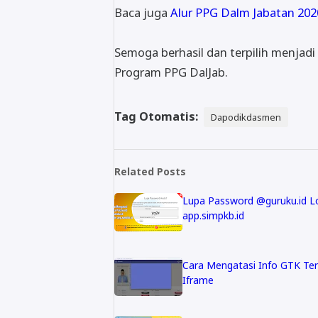
Baca juga
Alur PPG Dalm Jabatan 202
Semoga berhasil dan terpilih menjad
Program PPG DalJab.
Tag Otomatis:
Dapodikdasmen
Related Posts
Lupa Password @guruku.id L
app.simpkb.id
Cara Mengatasi Info GTK Te
Iframe