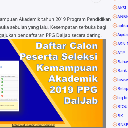
AKSI 
ANB
mampuan Akademik tahun 2019 Program Pendidikan
aplika
buka sebulan yang lalu. Kesempatan terbuka bagi
Aqida
gajukan pendaftaran PPG Daljab secara daring.
ASN D
ATP
Baha
Bank 
beasi
Belaja
big b
BIOU
BK
BNS