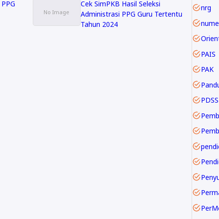
l PPG
Cek SimPKB Hasil Seleksi
nrg
Administrasi PPG Guru Tertentu
numer
Tahun 2024
PAIS
PAK
Pand
PDSS
Pemb
pendi
Pendi
Perm
PerM