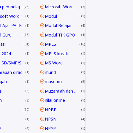
media pembelajaran
Microsift Word
23
3
soft Word
Modul
1
1
Modul Ajar PAI Fase E & F
Modul Belajar
1
4
l Guru
Modul TIK GPO
13
4
asi
MPLS
31
16
 2024
MPLS kreatif
1
1
MPLS SD/SMP/SMA 2024/2025
MS Word
1
1
rabah qiradl
murid
1
1
qah
museum
1
5
i
Muzara'ah dan Mukhabarah
8
1
n
nilai online
2
1
NPBP
10
1
NPSN
1
4
P
NPYP
4
3