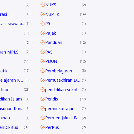
NUKS
7
2
asi
NUPTK
1
14
Orientasi siswa baru
P5
1
1
Pajak
10
1
Panduan
2
12
uan MPLS
PAS
2
1
PDUN
14
12
atik
Pembelajaran
17
3
Pembelajaran Kontekstual
Pemutakhiran Data EMIS
3
1
dikan
pendidikan sekolah
28
1
dikan Islam
Pendis
1
27
Penyusunan Kurikulum
perangkat ajar
1
1
ainan
Permen Juknis BOSP
1
2
enDikBud
PerPus
38
2