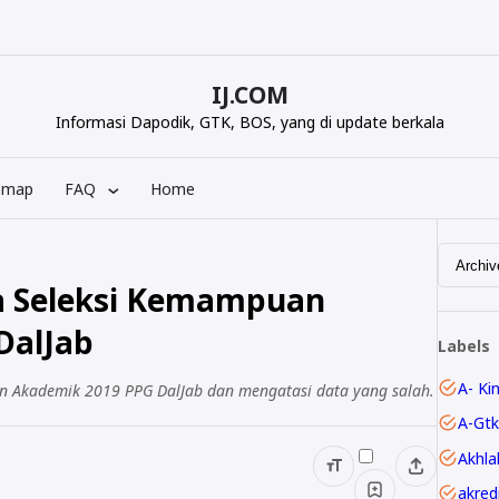
IJ.COM
Informasi Dapodik, GTK, BOS, yang di update berkala
emap
FAQ
Home
ta Seleksi Kemampuan
DalJab
Labels
A- Ki
an Akademik 2019 PPG DalJab dan mengatasi data yang salah.
A-Gtk
Akhla
akred