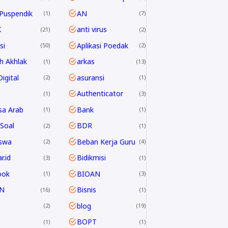
Puspendik
AN
1
7
K
anti virus
21
2
si
Aplikasi Poedak
50
2
h Akhlak
arkas
1
13
igital
asuransi
2
1
Authenticator
1
3
sa Arab
Bank
1
1
Soal
BDR
2
1
swa
Beban Kerja Guru
2
4
r.id
Bidikmisi
3
1
ook
BIOAN
1
3
N
Bisnis
16
1
blog
2
19
P
BOPT
1
1