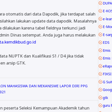
DUPA
E-KO
ra otomatis dari data Dapodik, jika terdapat salah
e-lea
 silahkan lakukan update data dapodik. Masalahnya
E-Mo
 dilakukan karena tabel fieldnya terkunci jadi
 admin Dinas setempat. Anda juga harus melakukan
E-sar
ata.kemdikbud.go.id
EDS
Emis
ata NUPTK dan Kualifikasi S1 / D4 jika tidak
Emis 
men arsip GTK.
eRap
FIKSI
LON MAHASISWA DAN MEKANISME LAPOR DIRI PPG
Goog
021
gtk
guru 
alon peserta Seleksi Kemampuan Akademik tahun