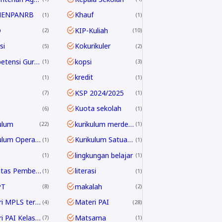
MENPANRB
Khauf
1
1
D
KIP-Kuliah
2
10
si
Kokurikuler
5
2
Kompetensi Guru 2045
kopsi
1
3
kredit
1
1
KSP 2024/2025
7
1
Kuota sekolah
6
1
ulum
kurikulum merdeka
22
1
Kurikulum Operasional Satuan Pendidikan
Kurikulum Satuan Pendidikan
1
1
lingkungan belajar
1
1
Linieritas Pembelajaran
literasi
1
1
PT
makalah
8
2
Materi MPLS terbaru
Materi PAI
4
28
Materi PAI Kelas 10
Matsama
7
1