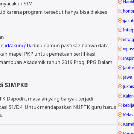
Hardi
nyai akun SIM
.id karena program tersebut hanya bisa diakses
ijaza
Infaq
an
info g
go.id/akun/ptk
dulu namun pastikan bahwa data
an mapel PKP untuk pemetaan sertifikasi.
Inspi
Kemampuan Akademik tahun 2019 Prog. PPG Dalam
.
Jawa 
di SIMPKB
Juknis
TK Dapodik, masalah yang banyak terjadi
ikasi S1/D4. Untuk mendapatkan NUPTK guru harus
Kelas
k.
Kemd