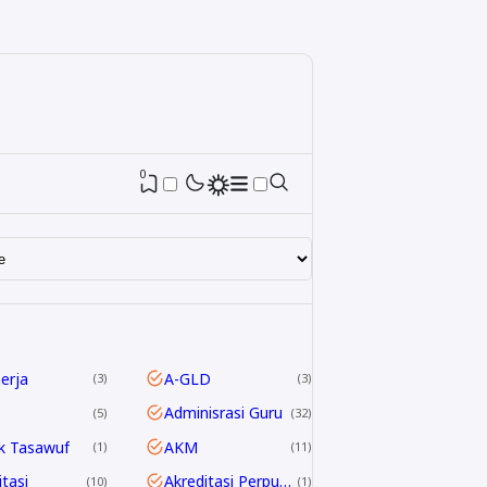
0
nerja
A-GLD
3
3
Adminisrasi Guru
5
32
k Tasawuf
AKM
1
11
itasi
Akreditasi Perpustakaan
10
1