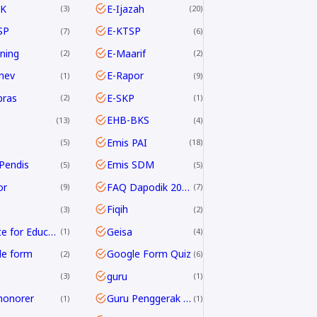
K
E-Ijazah
3
20
SP
E-KTSP
7
6
rning
E-Maarif
2
2
nev
E-Rapor
1
9
pras
E-SKP
2
1
EHB-BKS
13
4
Emis PAI
5
18
Pendis
Emis SDM
5
5
or
FAQ Dapodik 2019.c
9
7
Fiqih
3
2
G Suite for Education
Geisa
1
4
le form
Google Form Quiz
2
6
guru
3
1
honorer
Guru Penggerak GPAI
1
1