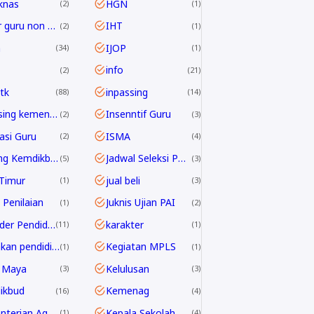
knas
HGN
2
1
honor guru non ASN
IHT
2
1
h
IJOP
34
1
info
2
21
tk
inpassing
88
14
inpassing kemenag
Insenntif Guru
2
3
rasi Guru
ISMA
2
4
Jabfung Kemdikbud
Jadwal Seleksi PPPK Guru 2024
5
3
Timur
jual beli
1
3
 Penilaian
Juknis Ujian PAI
1
2
Kalender Pendidikan
karakter
11
1
kebijakan pendidikan 2025
Kegiatan MPLS
1
1
 Maya
Kelulusan
3
3
ikbud
Kemenag
16
4
Kementerian Agama
Kepala Sekolah
1
4