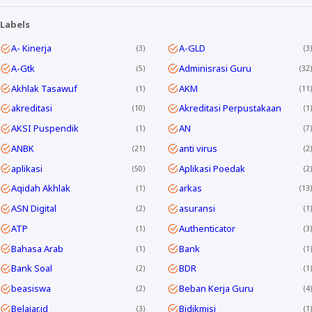
Labels
A- Kinerja
A-GLD
3
3
A-Gtk
Adminisrasi Guru
5
32
Akhlak Tasawuf
AKM
1
11
akreditasi
Akreditasi Perpustakaan
10
1
AKSI Puspendik
AN
1
7
ANBK
anti virus
21
2
aplikasi
Aplikasi Poedak
50
2
Aqidah Akhlak
arkas
1
13
ASN Digital
asuransi
2
1
ATP
Authenticator
1
3
Bahasa Arab
Bank
1
1
Bank Soal
BDR
2
1
beasiswa
Beban Kerja Guru
2
4
Belajar.id
Bidikmisi
3
1