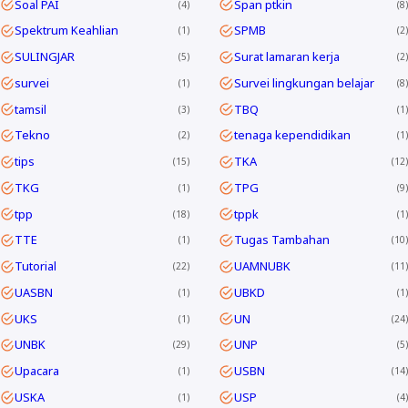
Soal PAI
Span ptkin
4
8
Spektrum Keahlian
SPMB
1
2
SULINGJAR
Surat lamaran kerja
5
2
survei
Survei lingkungan belajar
1
8
tamsil
TBQ
3
1
Tekno
tenaga kependidikan
2
1
tips
TKA
15
12
TKG
TPG
1
9
tpp
tppk
18
1
TTE
Tugas Tambahan
1
10
Tutorial
UAMNUBK
22
11
UASBN
UBKD
1
1
UKS
UN
1
24
UNBK
UNP
29
5
Upacara
USBN
1
14
USKA
USP
1
4