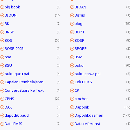
big book
BIOAN
1
3
BIOUN
Bisnis
16
1
BK
blog
2
19
BNSP
BOPT
1
1
BOS
BOSP
53
8
BOSP 2025
BPOPP
1
2
bse
BSM
1
1
BSU
buku
5
20
buku guru pai
buku siswa pai
4
2
Capaian Pembelajaran
Cek DTKS
3
1
Convert Suara ke Text
CP
1
3
CPNS
crochet
22
1
DAK
Dapodik
3
55
dapodik paud
Dapodikdasmen
8
122
Data EMIS
Data.referensi
2
1