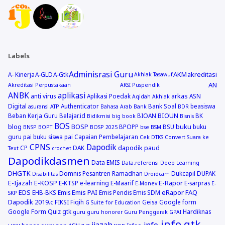
Labels
Adminisrasi Guru
AKM
akreditasi
A- Kinerja
A-GLD
A-Gtk
Akhlak Tasawuf
AN
Akreditasi Perpustakaan
AKSI Puspendik
ANBK
aplikasi
arkas
anti virus
Aplikasi Poedak
ASN
Aqidah Akhlak
Digital
Authenticator
Bank Soal
beasiswa
asuransi
ATP
Bahasa Arab
Bank
BDR
BIOUN
Beban Kerja Guru
Belajar.id
BIOAN
BK
Bidikmisi
big book
Bisnis
BOS
blog
BOSP
buku
BPOPP
BSU
buku
BNSP
BOPT
BOSP 2025
bse
BSM
guru pai
buku siswa pai
Capaian Pembelajaran
Cek DTKS
Convert Suara ke
CPNS
Dapodik
dapodik paud
CP
DAK
Text
crochet
Dapodikdasmen
Data EMIS
Data.referensi
Deep Learning
DHGTK
Domnis Pesantren Ramadhan
Dukcapil
DUPAK
Disabilitas
Droidcam
E-Ijazah
E-KOSP
E-Rapor
E-KTSP
e-learning
E-Maarif
E-sarpras
E-Monev
E-
EDS
Emis PAI
eRapor
FAQ
EHB-BKS
Emis
Emis Pendis
Emis SDM
SKP
Dapodik 2019.c
FIKSI
Fiqih
Geisa
Google form
G Suite for Education
Google Form Quiz
gtk
Hardiknas
guru
guru honorer
Guru Penggerak GPAI
info gtk
ijazah
info