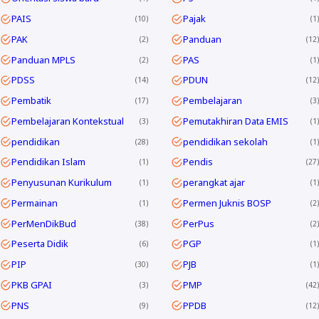
PAIS
Pajak
10
1
PAK
Panduan
2
12
Panduan MPLS
PAS
2
1
PDSS
PDUN
14
12
Pembatik
Pembelajaran
17
3
Pembelajaran Kontekstual
Pemutakhiran Data EMIS
3
1
pendidikan
pendidikan sekolah
28
1
Pendidikan Islam
Pendis
1
27
Penyusunan Kurikulum
perangkat ajar
1
1
Permainan
Permen Juknis BOSP
1
2
PerMenDikBud
PerPus
38
2
Peserta Didik
PGP
6
1
PIP
PJB
30
1
PKB GPAI
PMP
3
42
PNS
PPDB
9
12