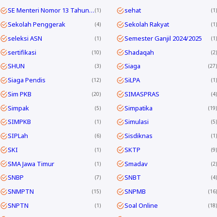
SE Menteri Nomor 13 Tahun 2025
sehat
1
1
Sekolah Penggerak
Sekolah Rakyat
4
1
seleksi ASN
Semester Ganjil 2024/2025
1
1
sertifikasi
Shadaqah
10
2
SHUN
Siaga
3
27
Siaga Pendis
SiLPA
12
1
Sim PKB
SIMASPRAS
20
4
Simpak
Simpatika
5
19
SIMPKB
Simulasi
1
5
SIPLah
Sisdiknas
6
1
SKI
SKTP
1
9
SMA Jawa Timur
Smadav
1
2
SNBP
SNBT
7
4
SNMPTN
SNPMB
15
16
SNPTN
Soal Online
1
18