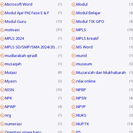
Microsoft Word
Modul
1
1
Modul Ajar PAI Fase E & F
Modul Belajar
1
4
Modul Guru
Modul TIK GPO
13
4
motivasi
MPLS
31
16
MPLS 2024
MPLS kreatif
1
1
MPLS SD/SMP/SMA 2024/2025
MS Word
1
1
mudlarabah qiradl
murid
1
1
musaqah
museum
1
5
Mutasi
Muzara'ah dan Mukhabarah
8
1
Myasn
nilai online
2
1
NISN
NPBP
10
1
NPK
NPSN
1
4
NPWP
NPYP
4
3
nrg
NUKS
7
2
numerasi
NUPTK
1
14
Orientasi siswa baru
P5
1
1