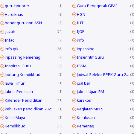
guru honorer
Guru Penggerak GPAI
1
1
Hardiknas
HGN
2
1
honor guru non ASN
IHT
2
1
ijazah
IJOP
34
1
Infaq
info
2
21
info gtk
inpassing
88
14
inpassing kemenag
Insenntif Guru
2
3
Inspirasi Guru
ISMA
2
4
Jabfung Kemdikbud
Jadwal Seleksi PPPK Guru 2024
5
3
Jawa Timur
jual beli
1
3
Juknis Penilaian
Juknis Ujian PAI
1
2
Kalender Pendidikan
karakter
11
1
kebijakan pendidikan 2025
Kegiatan MPLS
1
1
Kelas Maya
Kelulusan
3
3
Kemdikbud
Kemenag
16
4