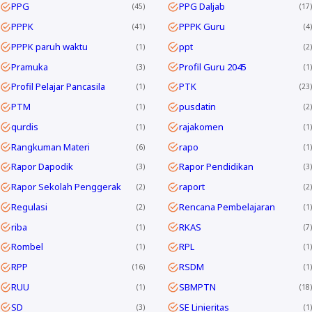
PPG
PPG Daljab
45
17
PPPK
PPPK Guru
41
4
PPPK paruh waktu
ppt
1
2
Pramuka
Profil Guru 2045
3
1
Profil Pelajar Pancasila
PTK
1
23
PTM
pusdatin
1
2
qurdis
rajakomen
1
1
Rangkuman Materi
rapo
6
1
Rapor Dapodik
Rapor Pendidikan
3
3
Rapor Sekolah Penggerak
raport
2
2
Regulasi
Rencana Pembelajaran
2
1
riba
RKAS
1
7
Rombel
RPL
1
1
RPP
RSDM
16
1
RUU
SBMPTN
1
18
SD
SE Linieritas
3
1