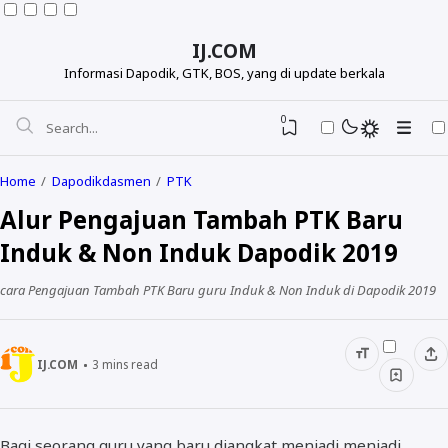
IJ.COM
Informasi Dapodik, GTK, BOS, yang di update berkala
0
Home
Dapodikdasmen
PTK
Alur Pengajuan Tambah PTK Baru
Induk & Non Induk Dapodik 2019
cara Pengajuan Tambah PTK Baru guru Induk & Non Induk di Dapodik 2019
IJ.COM
3
mins read
Dapodikdasmen
Info GTK
Bagi seorang guru yang baru diangkat menjadi menjadi