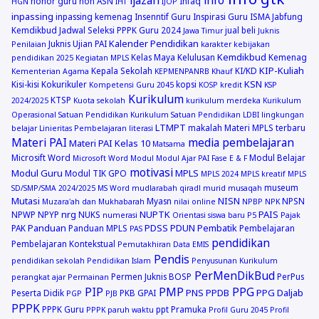
honor guru non ASN
Infaq
HGN
IHT
IJOP
inpassing
inpassing kemenag
Insenntif Guru
Inspirasi Guru
ISMA
Jabfung
Kemdikbud
Jadwal Seleksi PPPK Guru 2024
jual beli
Jawa Timur
Juknis
Kalender Pendidikan
Juknis Ujian PAI
Penilaian
karakter
kebijakan
Kemdikbud
Kelas Maya
Kelulusan
Kemenag
pendidikan 2025
Kegiatan MPLS
KIP-Kuliah
Kepala Sekolah
KI/KD
Kementerian Agama
KEPMENPANRB
Khauf
KSN
Kisi-kisi
Kokurikuler
kopsi
Kompetensi Guru 2045
KOSP
kredit
KSP
Kurikulum
KTSP
2024/2025
Kuota sekolah
kurikulum merdeka
Kurikulum
Operasional Satuan Pendidikan
Kurikulum Satuan Pendidikan
LDBI
lingkungan
LTMPT
makalah
Materi MPLS terbaru
belajar
Linieritas Pembelajaran
literasi
Materi PAI
media pembelajaran
Materi PAI Kelas 10
Matsama
Microsift Word
Modul Belajar
Microsoft Word
Modul
Modul Ajar PAI Fase E & F
motivasi
Modul Guru
MPLS
Modul TIK GPO
MPLS 2024
MPLS kreatif
MPLS
museum
SD/SMP/SMA 2024/2025
MS Word
mudlarabah qiradl
murid
musaqah
Mutasi
NISN
Myasn
NPSN
Muzara'ah dan Mukhabarah
nilai online
NPBP
NPK
nrg
NUPTK
PAIS
NPWP
NPYP
NUKS
numerasi
Orientasi siswa baru
P5
Pajak
Panduan
PDSS
PDUN
Pembatik
PAK
Panduan MPLS
Pembelajaran
PAS
pendidikan
Pembelajaran Kontekstual
Pemutakhiran Data EMIS
Pendis
pendidikan sekolah
Pendidikan Islam
Penyusunan Kurikulum
PerMenDikBud
Permen Juknis BOSP
PerPus
perangkat ajar
Permainan
PIP
PMP
PPG
PNS
PPDB
PPG Daljab
Peserta Didik
PKB GPAI
PGP
PJB
PPPK
PPPK Guru
ppt
Pramuka
PPPK paruh waktu
Profil Guru 2045
Profil