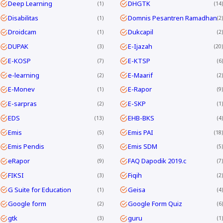
Deep Learning
DHGTK
1
14
Disabilitas
Domnis Pesantren Ramadhan
1
2
Droidcam
Dukcapil
1
2
DUPAK
E-Ijazah
3
20
E-KOSP
E-KTSP
7
6
e-learning
E-Maarif
2
2
E-Monev
E-Rapor
1
9
E-sarpras
E-SKP
2
1
EDS
EHB-BKS
13
4
Emis
Emis PAI
5
18
Emis Pendis
Emis SDM
5
5
eRapor
FAQ Dapodik 2019.c
9
7
FIKSI
Fiqih
3
2
G Suite for Education
Geisa
1
4
Google form
Google Form Quiz
2
6
gtk
guru
3
1