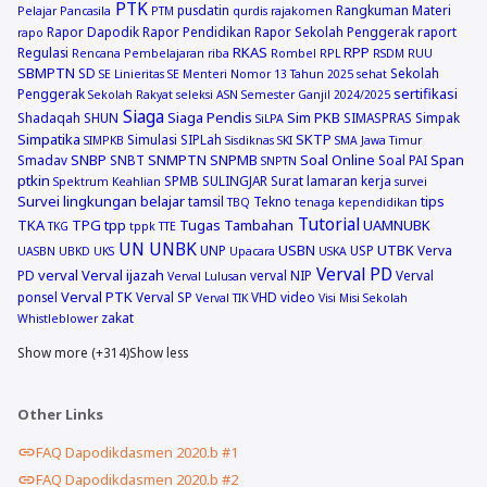
PTK
pusdatin
Rangkuman Materi
Pelajar Pancasila
PTM
qurdis
rajakomen
Rapor Dapodik
Rapor Pendidikan
Rapor Sekolah Penggerak
raport
rapo
RKAS
RPP
Regulasi
Rencana Pembelajaran
riba
Rombel
RPL
RSDM
RUU
SBMPTN
SD
Sekolah
SE Linieritas
SE Menteri Nomor 13 Tahun 2025
sehat
sertifikasi
Penggerak
Sekolah Rakyat
seleksi ASN
Semester Ganjil 2024/2025
Siaga
Siaga Pendis
Sim PKB
Shadaqah
SHUN
SIMASPRAS
Simpak
SiLPA
Simpatika
SKTP
Simulasi
SIPLah
SIMPKB
Sisdiknas
SKI
SMA Jawa Timur
SNBP
SNMPTN
SNPMB
Soal Online
Span
Smadav
SNBT
Soal PAI
SNPTN
ptkin
SPMB
SULINGJAR
Surat lamaran kerja
Spektrum Keahlian
survei
Survei lingkungan belajar
tips
tamsil
Tekno
TBQ
tenaga kependidikan
Tutorial
TKA
TPG
tpp
Tugas Tambahan
UAMNUBK
TKG
tppk
TTE
UN
UNBK
USBN
UTBK
UNP
USP
Verva
UASBN
UBKD
UKS
Upacara
USKA
Verval PD
verval
Verval ijazah
PD
verval NIP
Verval
Verval Lulusan
Verval PTK
ponsel
Verval SP
VHD
video
Verval TIK
Visi Misi Sekolah
zakat
Whistleblower
Show more (+314)
Show less
Other Links
FAQ Dapodikdasmen 2020.b #1
FAQ Dapodikdasmen 2020.b #2