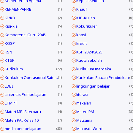
Kementerian Agama
Kepala Sekolah
1
4
KEPMENPANRB
Khauf
1
1
KI/KD
KIP-Kuliah
2
10
Kisi-kisi
Kokurikuler
5
2
Kompetensi Guru 2045
kopsi
1
3
KOSP
kredit
1
1
KSN
KSP 2024/2025
7
1
KTSP
Kuota sekolah
6
1
Kurikulum
kurikulum merdeka
22
1
Kurikulum Operasional Satuan Pendidikan
Kurikulum Satuan Pendidikan
1
1
LDBI
lingkungan belajar
1
1
Linieritas Pembelajaran
literasi
1
1
LTMPT
makalah
8
2
Materi MPLS terbaru
Materi PAI
4
28
Materi PAI Kelas 10
Matsama
7
1
media pembelajaran
Microsift Word
23
3