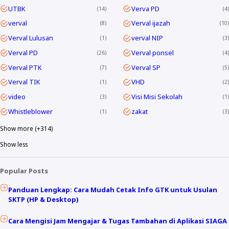
UTBK
Verva PD
14
4
verval
Verval ijazah
8
10
Verval Lulusan
verval NIP
1
3
Verval PD
Verval ponsel
26
4
Verval PTK
Verval SP
7
5
Verval TIK
VHD
1
2
video
Visi Misi Sekolah
3
1
Whistleblower
zakat
1
3
Show more (+314)
Show less
Popular Posts
Panduan Lengkap: Cara Mudah Cetak Info GTK untuk Usulan
SKTP (HP & Desktop)
Cara Mengisi Jam Mengajar & Tugas Tambahan di Aplikasi SIAGA