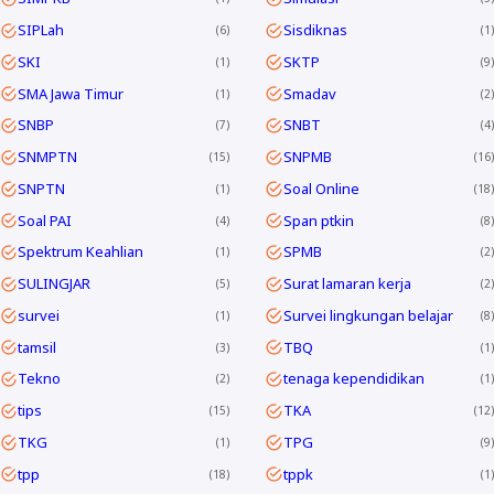
SIPLah
Sisdiknas
6
1
SKI
SKTP
1
9
SMA Jawa Timur
Smadav
1
2
SNBP
SNBT
7
4
SNMPTN
SNPMB
15
16
SNPTN
Soal Online
1
18
Soal PAI
Span ptkin
4
8
Spektrum Keahlian
SPMB
1
2
SULINGJAR
Surat lamaran kerja
5
2
survei
Survei lingkungan belajar
1
8
tamsil
TBQ
3
1
Tekno
tenaga kependidikan
2
1
tips
TKA
15
12
TKG
TPG
1
9
tpp
tppk
18
1