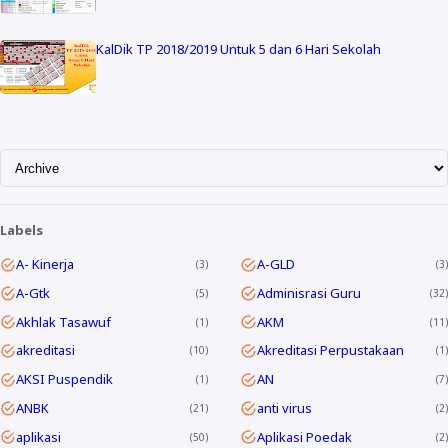
KalDik TP 2018/2019 Untuk 5 dan 6 Hari Sekolah
Labels
A- Kinerja
A-GLD
3
3
A-Gtk
Adminisrasi Guru
5
32
Akhlak Tasawuf
AKM
1
11
akreditasi
Akreditasi Perpustakaan
10
1
AKSI Puspendik
AN
1
7
ANBK
anti virus
21
2
aplikasi
Aplikasi Poedak
50
2