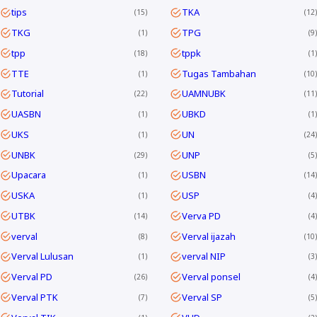
tips
TKA
15
12
TKG
TPG
1
9
tpp
tppk
18
1
TTE
Tugas Tambahan
1
10
Tutorial
UAMNUBK
22
11
UASBN
UBKD
1
1
UKS
UN
1
24
UNBK
UNP
29
5
Upacara
USBN
1
14
USKA
USP
1
4
UTBK
Verva PD
14
4
verval
Verval ijazah
8
10
Verval Lulusan
verval NIP
1
3
Verval PD
Verval ponsel
26
4
Verval PTK
Verval SP
7
5