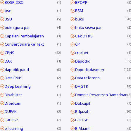
BOSP 2025
BPOPP
1
2
bse
BSM
1
1
BSU
buku
5
20
buku guru pai
buku siswa pai
4
2
Capaian Pembelajaran
Cek DTKS
3
1
Convert Suara ke Text
CP
1
3
CPNS
crochet
22
1
DAK
Dapodik
3
55
dapodik paud
Dapodikdasmen
8
122
Data EMIS
Data.referensi
2
1
Deep Learning
DHGTK
1
14
Disabilitas
Domnis Pesantren Ramadhan
1
2
Droidcam
Dukcapil
1
2
DUPAK
E-Ijazah
3
20
E-KOSP
E-KTSP
7
6
e-learning
E-Maarif
2
2