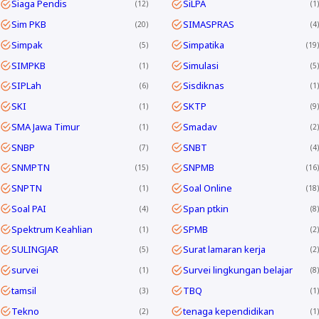
Siaga Pendis
SiLPA
12
1
Sim PKB
SIMASPRAS
20
4
Simpak
Simpatika
5
19
SIMPKB
Simulasi
1
5
SIPLah
Sisdiknas
6
1
SKI
SKTP
1
9
SMA Jawa Timur
Smadav
1
2
SNBP
SNBT
7
4
SNMPTN
SNPMB
15
16
SNPTN
Soal Online
1
18
Soal PAI
Span ptkin
4
8
Spektrum Keahlian
SPMB
1
2
SULINGJAR
Surat lamaran kerja
5
2
survei
Survei lingkungan belajar
1
8
tamsil
TBQ
3
1
Tekno
tenaga kependidikan
2
1