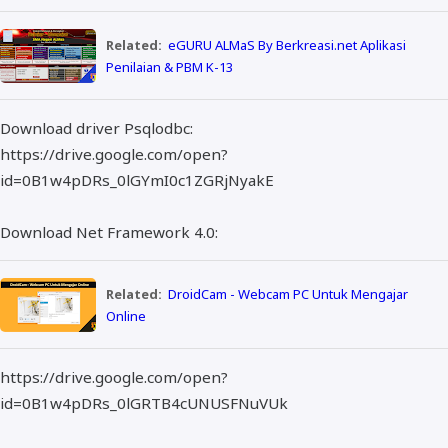
Related:
eGURU ALMaS By Berkreasi.net Aplikasi
Penilaian & PBM K-13
Download driver Psqlodbc:
https://drive.google.com/open?
id=0B1w4pDRs_0lGYmI0c1ZGRjNyakE
Download Net Framework 4.0:
Related:
DroidCam - Webcam PC Untuk Mengajar
Online
https://drive.google.com/open?
id=0B1w4pDRs_0lGRTB4cUNUSFNuVUk