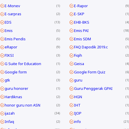
E-Monev
E-Rapor
1
9
E-sarpras
E-SKP
2
1
EDS
EHB-BKS
13
4
Emis
Emis PAI
5
18
Emis Pendis
Emis SDM
5
5
eRapor
FAQ Dapodik 2019.c
9
7
FIKSI
Fiqih
3
2
G Suite for Education
Geisa
1
4
Google form
Google Form Quiz
2
6
gtk
guru
3
1
guru honorer
Guru Penggerak GPAI
1
1
Hardiknas
HGN
2
1
honor guru non ASN
IHT
2
1
ijazah
IJOP
34
1
Infaq
info
2
21