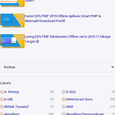
Salah?
Faster EDS PMP 2019 Oflline Aplikasi Smart PMP &
Alternatif Download Prefill
Luring EDS PMP Dikdasmen Offline versi 2019.11 Dikejar
Target 😜
Labels
A- Kinerja
A-GLD
3
3
A-Gtk
Adminisrasi Guru
5
32
Akhlak Tasawuf
AKM
1
11
akreditasi
Akreditasi Perpustakaan
10
1