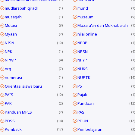
mudlarabah qiradl
murid
1
1
musaqah
museum
1
5
Mutasi
Muzara'ah dan Mukhabarah
8
1
Myasn
nilai online
2
1
NISN
NPBP
10
1
NPK
NPSN
1
4
NPWP
NPYP
4
3
nrg
NUKS
7
2
numerasi
NUPTK
1
14
Orientasi siswa baru
P5
1
1
PAIS
Pajak
10
1
PAK
Panduan
2
12
Panduan MPLS
PAS
2
1
PDSS
PDUN
14
12
Pembatik
Pembelajaran
17
3