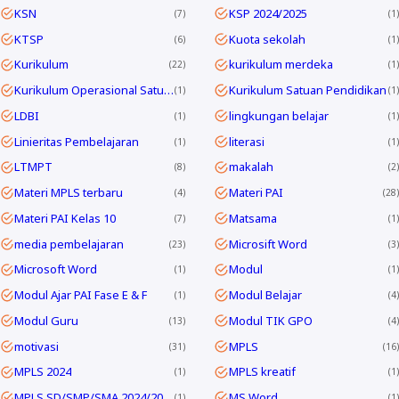
KSN
KSP 2024/2025
7
1
KTSP
Kuota sekolah
6
1
Kurikulum
kurikulum merdeka
22
1
Kurikulum Operasional Satuan Pendidikan
Kurikulum Satuan Pendidikan
1
1
LDBI
lingkungan belajar
1
1
Linieritas Pembelajaran
literasi
1
1
LTMPT
makalah
8
2
Materi MPLS terbaru
Materi PAI
4
28
Materi PAI Kelas 10
Matsama
7
1
media pembelajaran
Microsift Word
23
3
Microsoft Word
Modul
1
1
Modul Ajar PAI Fase E & F
Modul Belajar
1
4
Modul Guru
Modul TIK GPO
13
4
motivasi
MPLS
31
16
MPLS 2024
MPLS kreatif
1
1
MPLS SD/SMP/SMA 2024/2025
MS Word
1
1