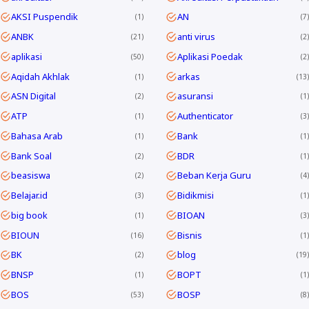
AKSI Puspendik
AN
1
7
ANBK
anti virus
21
2
aplikasi
Aplikasi Poedak
50
2
Aqidah Akhlak
arkas
1
13
ASN Digital
asuransi
2
1
ATP
Authenticator
1
3
Bahasa Arab
Bank
1
1
Bank Soal
BDR
2
1
beasiswa
Beban Kerja Guru
2
4
Belajar.id
Bidikmisi
3
1
big book
BIOAN
1
3
BIOUN
Bisnis
16
1
BK
blog
2
19
BNSP
BOPT
1
1
BOS
BOSP
53
8