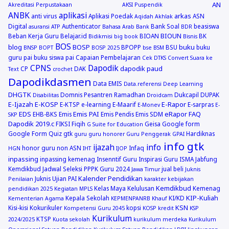
AN
Akreditasi Perpustakaan
AKSI Puspendik
ANBK
aplikasi
arkas
anti virus
Aplikasi Poedak
ASN
Aqidah Akhlak
Digital
Authenticator
Bank Soal
beasiswa
asuransi
ATP
Bahasa Arab
Bank
BDR
BIOUN
Beban Kerja Guru
Belajar.id
BIOAN
BK
Bidikmisi
big book
Bisnis
BOS
blog
BOSP
buku
BPOPP
BSU
buku
BNSP
BOPT
BOSP 2025
bse
BSM
guru pai
buku siswa pai
Capaian Pembelajaran
Cek DTKS
Convert Suara ke
CPNS
Dapodik
dapodik paud
CP
DAK
Text
crochet
Dapodikdasmen
Data EMIS
Data.referensi
Deep Learning
DHGTK
Domnis Pesantren Ramadhan
Dukcapil
DUPAK
Disabilitas
Droidcam
E-Ijazah
E-KOSP
E-Rapor
E-KTSP
e-learning
E-Maarif
E-sarpras
E-Monev
E-
EDS
Emis PAI
eRapor
FAQ
EHB-BKS
Emis
Emis Pendis
Emis SDM
SKP
Dapodik 2019.c
FIKSI
Fiqih
Geisa
Google form
G Suite for Education
Google Form Quiz
gtk
Hardiknas
guru
guru honorer
Guru Penggerak GPAI
info gtk
ijazah
info
honor guru non ASN
Infaq
HGN
IHT
IJOP
inpassing
inpassing kemenag
Insenntif Guru
Inspirasi Guru
ISMA
Jabfung
Kemdikbud
Jadwal Seleksi PPPK Guru 2024
jual beli
Jawa Timur
Juknis
Kalender Pendidikan
Juknis Ujian PAI
Penilaian
karakter
kebijakan
Kemdikbud
Kelas Maya
Kelulusan
Kemenag
pendidikan 2025
Kegiatan MPLS
KIP-Kuliah
Kepala Sekolah
KI/KD
Kementerian Agama
KEPMENPANRB
Khauf
KSN
Kisi-kisi
Kokurikuler
kopsi
Kompetensi Guru 2045
KOSP
kredit
KSP
Kurikulum
KTSP
2024/2025
Kuota sekolah
kurikulum merdeka
Kurikulum