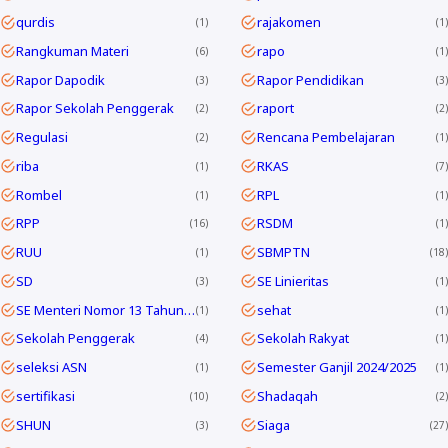
qurdis
rajakomen
1
1
Rangkuman Materi
rapo
6
1
Rapor Dapodik
Rapor Pendidikan
3
3
Rapor Sekolah Penggerak
raport
2
2
Regulasi
Rencana Pembelajaran
2
1
riba
RKAS
1
7
Rombel
RPL
1
1
RPP
RSDM
16
1
RUU
SBMPTN
1
18
SD
SE Linieritas
3
1
SE Menteri Nomor 13 Tahun 2025
sehat
1
1
Sekolah Penggerak
Sekolah Rakyat
4
1
seleksi ASN
Semester Ganjil 2024/2025
1
1
sertifikasi
Shadaqah
10
2
SHUN
Siaga
3
27