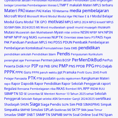
Operasional Satuan Pendidikan
Kurikulum Satuan Pendidikan
LDBI
lingkungan
LTMPT
makalah
Materi MPLS terbaru
belajar
Linieritas Pembelajaran
literasi
Materi PAI
media pembelajaran
Materi PAI Kelas 10
Matsama
Microsift Word
Modul Belajar
Microsoft Word
Modul
Modul Ajar PAI Fase E & F
motivasi
Modul Guru
MPLS
Modul TIK GPO
MPLS 2024
MPLS kreatif
MPLS
museum
SD/SMP/SMA 2024/2025
MS Word
mudlarabah qiradl
murid
musaqah
Mutasi
NISN
Myasn
NPSN
Muzara'ah dan Mukhabarah
nilai online
NPBP
NPK
nrg
NUPTK
PAIS
NPWP
NPYP
NUKS
numerasi
Orientasi siswa baru
P5
Pajak
Panduan
PDSS
PDUN
Pembatik
PAK
Panduan MPLS
Pembelajaran
PAS
pendidikan
Pembelajaran Kontekstual
Pemutakhiran Data EMIS
Pendis
pendidikan sekolah
Pendidikan Islam
Penyusunan Kurikulum
PerMenDikBud
Permen Juknis BOSP
PerPus
perangkat ajar
Permainan
PIP
PMP
PPG
PNS
PPDB
PPG Daljab
Peserta Didik
PKB GPAI
PGP
PJB
PPPK
PPPK Guru
ppt
Pramuka
PPPK paruh waktu
Profil Guru 2045
Profil
PTK
pusdatin
Rangkuman Materi
Pelajar Pancasila
PTM
qurdis
rajakomen
Rapor Dapodik
Rapor Pendidikan
Rapor Sekolah Penggerak
raport
rapo
RKAS
RPP
Regulasi
Rencana Pembelajaran
riba
Rombel
RPL
RSDM
RUU
SBMPTN
SD
Sekolah
SE Linieritas
SE Menteri Nomor 13 Tahun 2025
sehat
sertifikasi
Penggerak
Sekolah Rakyat
seleksi ASN
Semester Ganjil 2024/2025
Siaga
Siaga Pendis
Sim PKB
Shadaqah
SHUN
SIMASPRAS
Simpak
SiLPA
Simpatika
SKTP
Simulasi
SIPLah
SIMPKB
Sisdiknas
SKI
SMA Jawa Timur
SNBP
SNMPTN
SNPMB
Soal Online
Span
Smadav
SNBT
Soal PAI
SNPTN