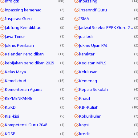
info gtk
inpassing
88
14
inpassing kemenag
Insenntif Guru
2
3
Inspirasi Guru
ISMA
2
4
Jabfung Kemdikbud
Jadwal Seleksi PPPK Guru 2024
5
3
Jawa Timur
jual beli
1
3
Juknis Penilaian
Juknis Ujian PAI
1
2
Kalender Pendidikan
karakter
11
1
kebijakan pendidikan 2025
Kegiatan MPLS
1
1
Kelas Maya
Kelulusan
3
3
Kemdikbud
Kemenag
16
4
Kementerian Agama
Kepala Sekolah
1
4
KEPMENPANRB
Khauf
1
1
KI/KD
KIP-Kuliah
2
10
Kisi-kisi
Kokurikuler
5
2
Kompetensi Guru 2045
kopsi
1
3
KOSP
kredit
1
1