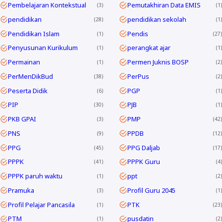
Pembelajaran Kontekstual
Pemutakhiran Data EMIS
3
1
pendidikan
pendidikan sekolah
28
1
Pendidikan Islam
Pendis
1
27
Penyusunan Kurikulum
perangkat ajar
1
1
Permainan
Permen Juknis BOSP
1
2
PerMenDikBud
PerPus
38
2
Peserta Didik
PGP
6
1
PIP
PJB
30
1
PKB GPAI
PMP
3
42
PNS
PPDB
9
12
PPG
PPG Daljab
45
17
PPPK
PPPK Guru
41
4
PPPK paruh waktu
ppt
1
2
Pramuka
Profil Guru 2045
3
1
Profil Pelajar Pancasila
PTK
1
23
PTM
pusdatin
1
2