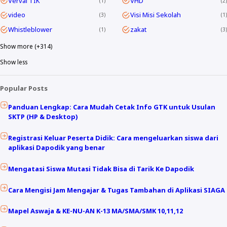
Verval TIK
VHD
1
2
video
Visi Misi Sekolah
3
1
Whistleblower
zakat
1
3
Show more (+314)
Show less
Popular Posts
Panduan Lengkap: Cara Mudah Cetak Info GTK untuk Usulan
SKTP (HP & Desktop)
Registrasi Keluar Peserta Didik: Cara mengeluarkan siswa dari
aplikasi Dapodik yang benar
Mengatasi Siswa Mutasi Tidak Bisa di Tarik Ke Dapodik
Cara Mengisi Jam Mengajar & Tugas Tambahan di Aplikasi SIAGA
Mapel Aswaja & KE-NU-AN K-13 MA/SMA/SMK 10,11,12