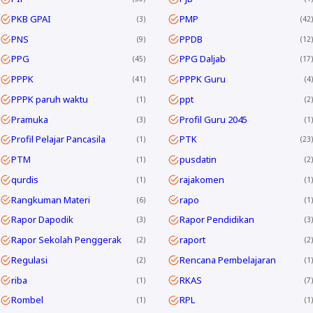
PKB GPAI
PMP
3
42
PNS
PPDB
9
12
PPG
PPG Daljab
45
17
PPPK
PPPK Guru
41
4
PPPK paruh waktu
ppt
1
2
Pramuka
Profil Guru 2045
3
1
Profil Pelajar Pancasila
PTK
1
23
PTM
pusdatin
1
2
qurdis
rajakomen
1
1
Rangkuman Materi
rapo
6
1
Rapor Dapodik
Rapor Pendidikan
3
3
Rapor Sekolah Penggerak
raport
2
2
Regulasi
Rencana Pembelajaran
2
1
riba
RKAS
1
7
Rombel
RPL
1
1