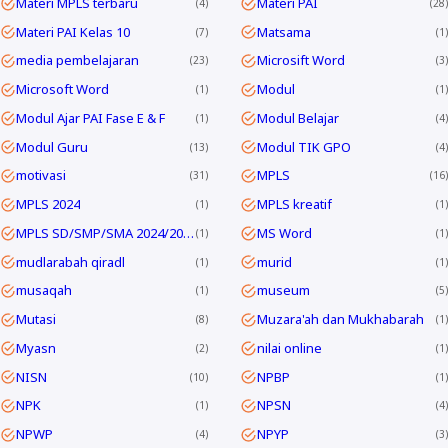
Materi MPLS terbaru
Materi PAI
4
28
Materi PAI Kelas 10
Matsama
7
1
media pembelajaran
Microsift Word
23
3
Microsoft Word
Modul
1
1
Modul Ajar PAI Fase E & F
Modul Belajar
1
4
Modul Guru
Modul TIK GPO
13
4
motivasi
MPLS
31
16
MPLS 2024
MPLS kreatif
1
1
MPLS SD/SMP/SMA 2024/2025
MS Word
1
1
mudlarabah qiradl
murid
1
1
musaqah
museum
1
5
Mutasi
Muzara'ah dan Mukhabarah
8
1
Myasn
nilai online
2
1
NISN
NPBP
10
1
NPK
NPSN
1
4
NPWP
NPYP
4
3