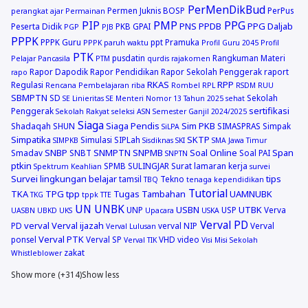
PerMenDikBud
Permen Juknis BOSP
PerPus
perangkat ajar
Permainan
PIP
PMP
PPG
PNS
PPDB
PPG Daljab
Peserta Didik
PKB GPAI
PGP
PJB
PPPK
PPPK Guru
ppt
Pramuka
PPPK paruh waktu
Profil Guru 2045
Profil
PTK
pusdatin
Rangkuman Materi
Pelajar Pancasila
PTM
qurdis
rajakomen
Rapor Dapodik
Rapor Pendidikan
Rapor Sekolah Penggerak
raport
rapo
RKAS
RPP
Regulasi
Rencana Pembelajaran
riba
Rombel
RPL
RSDM
RUU
SBMPTN
SD
Sekolah
SE Linieritas
SE Menteri Nomor 13 Tahun 2025
sehat
sertifikasi
Penggerak
Sekolah Rakyat
seleksi ASN
Semester Ganjil 2024/2025
Siaga
Siaga Pendis
Sim PKB
Shadaqah
SHUN
SIMASPRAS
Simpak
SiLPA
Simpatika
SKTP
Simulasi
SIPLah
SIMPKB
Sisdiknas
SKI
SMA Jawa Timur
SNBP
SNMPTN
SNPMB
Soal Online
Span
Smadav
SNBT
Soal PAI
SNPTN
ptkin
SPMB
SULINGJAR
Surat lamaran kerja
Spektrum Keahlian
survei
Survei lingkungan belajar
tips
tamsil
Tekno
TBQ
tenaga kependidikan
Tutorial
TKA
TPG
tpp
Tugas Tambahan
UAMNUBK
TKG
tppk
TTE
UN
UNBK
USBN
UTBK
UNP
USP
Verva
UASBN
UBKD
UKS
Upacara
USKA
Verval PD
verval
Verval ijazah
PD
verval NIP
Verval
Verval Lulusan
Verval PTK
ponsel
Verval SP
VHD
video
Verval TIK
Visi Misi Sekolah
zakat
Whistleblower
Show more (+314)
Show less