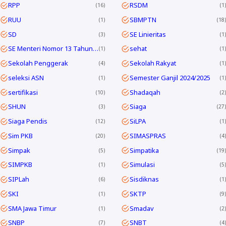
RPP
RSDM
16
1
RUU
SBMPTN
1
18
SD
SE Linieritas
3
1
SE Menteri Nomor 13 Tahun 2025
sehat
1
1
Sekolah Penggerak
Sekolah Rakyat
4
1
seleksi ASN
Semester Ganjil 2024/2025
1
1
sertifikasi
Shadaqah
10
2
SHUN
Siaga
3
27
Siaga Pendis
SiLPA
12
1
Sim PKB
SIMASPRAS
20
4
Simpak
Simpatika
5
19
SIMPKB
Simulasi
1
5
SIPLah
Sisdiknas
6
1
SKI
SKTP
1
9
SMA Jawa Timur
Smadav
1
2
SNBP
SNBT
7
4