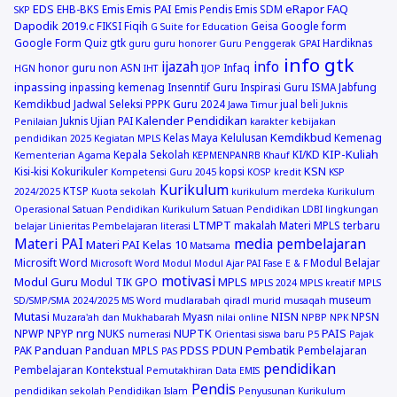
EDS
Emis PAI
eRapor
FAQ
EHB-BKS
Emis
Emis Pendis
Emis SDM
SKP
Dapodik 2019.c
FIKSI
Fiqih
Geisa
Google form
G Suite for Education
Google Form Quiz
gtk
Hardiknas
guru
guru honorer
Guru Penggerak GPAI
info gtk
ijazah
info
honor guru non ASN
Infaq
HGN
IHT
IJOP
inpassing
inpassing kemenag
Insenntif Guru
Inspirasi Guru
ISMA
Jabfung
Kemdikbud
Jadwal Seleksi PPPK Guru 2024
jual beli
Jawa Timur
Juknis
Kalender Pendidikan
Juknis Ujian PAI
Penilaian
karakter
kebijakan
Kemdikbud
Kelas Maya
Kelulusan
Kemenag
pendidikan 2025
Kegiatan MPLS
KIP-Kuliah
Kepala Sekolah
KI/KD
Kementerian Agama
KEPMENPANRB
Khauf
KSN
Kisi-kisi
Kokurikuler
kopsi
Kompetensi Guru 2045
KOSP
kredit
KSP
Kurikulum
KTSP
2024/2025
Kuota sekolah
kurikulum merdeka
Kurikulum
Operasional Satuan Pendidikan
Kurikulum Satuan Pendidikan
LDBI
lingkungan
LTMPT
makalah
Materi MPLS terbaru
belajar
Linieritas Pembelajaran
literasi
Materi PAI
media pembelajaran
Materi PAI Kelas 10
Matsama
Microsift Word
Modul Belajar
Microsoft Word
Modul
Modul Ajar PAI Fase E & F
motivasi
Modul Guru
MPLS
Modul TIK GPO
MPLS 2024
MPLS kreatif
MPLS
museum
SD/SMP/SMA 2024/2025
MS Word
mudlarabah qiradl
murid
musaqah
Mutasi
NISN
Myasn
NPSN
Muzara'ah dan Mukhabarah
nilai online
NPBP
NPK
nrg
NUPTK
PAIS
NPWP
NPYP
NUKS
numerasi
Orientasi siswa baru
P5
Pajak
Panduan
PDSS
PDUN
Pembatik
PAK
Panduan MPLS
Pembelajaran
PAS
pendidikan
Pembelajaran Kontekstual
Pemutakhiran Data EMIS
Pendis
pendidikan sekolah
Pendidikan Islam
Penyusunan Kurikulum