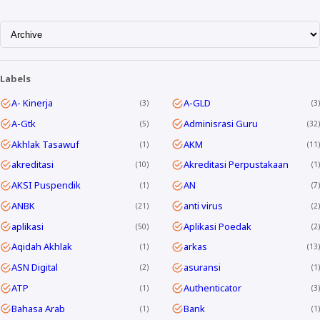
Labels
A- Kinerja
A-GLD
3
3
A-Gtk
Adminisrasi Guru
5
32
Akhlak Tasawuf
AKM
1
11
akreditasi
Akreditasi Perpustakaan
10
1
AKSI Puspendik
AN
1
7
ANBK
anti virus
21
2
aplikasi
Aplikasi Poedak
50
2
Aqidah Akhlak
arkas
1
13
ASN Digital
asuransi
2
1
ATP
Authenticator
1
3
Bahasa Arab
Bank
1
1