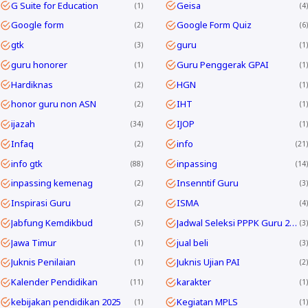
G Suite for Education
Geisa
1
4
Google form
Google Form Quiz
2
6
gtk
guru
3
1
guru honorer
Guru Penggerak GPAI
1
1
Hardiknas
HGN
2
1
honor guru non ASN
IHT
2
1
ijazah
IJOP
34
1
Infaq
info
2
21
info gtk
inpassing
88
14
inpassing kemenag
Insenntif Guru
2
3
Inspirasi Guru
ISMA
2
4
Jabfung Kemdikbud
Jadwal Seleksi PPPK Guru 2024
5
3
Jawa Timur
jual beli
1
3
Juknis Penilaian
Juknis Ujian PAI
1
2
Kalender Pendidikan
karakter
11
1
kebijakan pendidikan 2025
Kegiatan MPLS
1
1