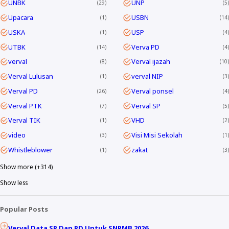
UNBK
UNP
29
5
Upacara
USBN
1
14
USKA
USP
1
4
UTBK
Verva PD
14
4
verval
Verval ijazah
8
10
Verval Lulusan
verval NIP
1
3
Verval PD
Verval ponsel
26
4
Verval PTK
Verval SP
7
5
Verval TIK
VHD
1
2
video
Visi Misi Sekolah
3
1
Whistleblower
zakat
1
3
Show more (+314)
Show less
Popular Posts
Verval Data SP Dan PD Untuk SNPMB 2026