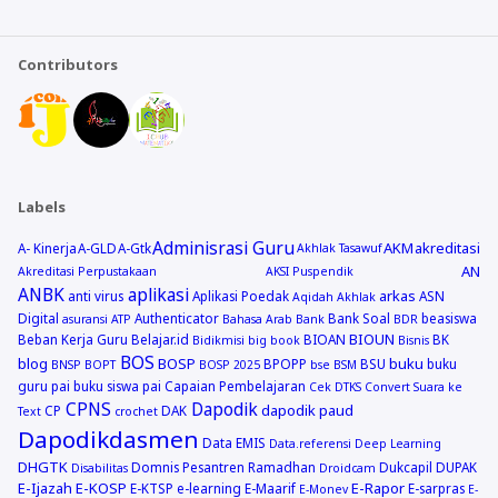
Contributors
Labels
Adminisrasi Guru
AKM
akreditasi
A- Kinerja
A-GLD
A-Gtk
Akhlak Tasawuf
AN
Akreditasi Perpustakaan
AKSI Puspendik
ANBK
aplikasi
arkas
anti virus
Aplikasi Poedak
ASN
Aqidah Akhlak
Digital
Authenticator
Bank Soal
beasiswa
asuransi
ATP
Bahasa Arab
Bank
BDR
BIOUN
Beban Kerja Guru
Belajar.id
BIOAN
BK
Bidikmisi
big book
Bisnis
BOS
blog
BOSP
buku
BPOPP
BSU
buku
BNSP
BOPT
BOSP 2025
bse
BSM
guru pai
buku siswa pai
Capaian Pembelajaran
Cek DTKS
Convert Suara ke
CPNS
Dapodik
dapodik paud
CP
DAK
Text
crochet
Dapodikdasmen
Data EMIS
Data.referensi
Deep Learning
DHGTK
Domnis Pesantren Ramadhan
Dukcapil
DUPAK
Disabilitas
Droidcam
E-Ijazah
E-KOSP
E-Rapor
E-KTSP
e-learning
E-Maarif
E-sarpras
E-Monev
E-