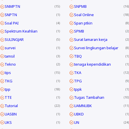
SNMPTN
SNPMB
15
16
SNPTN
Soal Online
1
18
Soal PAI
Span ptkin
4
8
Spektrum Keahlian
SPMB
1
2
SULINGJAR
Surat lamaran kerja
5
2
survei
Survei lingkungan belajar
1
8
tamsil
TBQ
3
1
Tekno
tenaga kependidikan
2
1
tips
TKA
15
12
TKG
TPG
1
9
tpp
tppk
18
1
TTE
Tugas Tambahan
1
10
Tutorial
UAMNUBK
22
11
UASBN
UBKD
1
1
UKS
UN
1
24