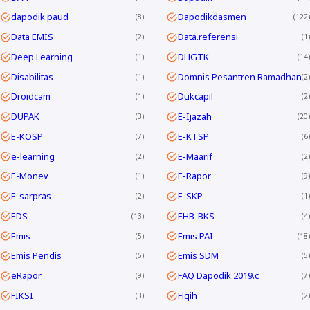
dapodik paud
Dapodikdasmen
8
122
Data EMIS
Data.referensi
2
1
Deep Learning
DHGTK
1
14
Disabilitas
Domnis Pesantren Ramadhan
1
2
Droidcam
Dukcapil
1
2
DUPAK
E-Ijazah
3
20
E-KOSP
E-KTSP
7
6
e-learning
E-Maarif
2
2
E-Monev
E-Rapor
1
9
E-sarpras
E-SKP
2
1
EDS
EHB-BKS
13
4
Emis
Emis PAI
5
18
Emis Pendis
Emis SDM
5
5
eRapor
FAQ Dapodik 2019.c
9
7
FIKSI
Fiqih
3
2