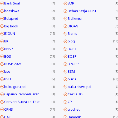
Bank Soal
BDR
2
1
beasiswa
Beban Kerja Guru
2
4
Belajar.id
Bidikmisi
3
1
big book
BIOAN
1
3
BIOUN
Bisnis
16
1
BK
blog
2
19
BNSP
BOPT
1
1
BOS
BOSP
53
8
BOSP 2025
BPOPP
1
2
bse
BSM
1
1
BSU
buku
5
20
buku guru pai
buku siswa pai
4
2
Capaian Pembelajaran
Cek DTKS
3
1
Convert Suara ke Text
CP
1
3
CPNS
crochet
22
1
DAK
Dapodik
3
55