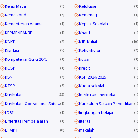
Kelas Maya
Kelulusan
3
3
Kemdikbud
Kemenag
16
4
Kementerian Agama
Kepala Sekolah
1
4
KEPMENPANRB
Khauf
1
1
KI/KD
KIP-Kuliah
2
10
Kisi-kisi
Kokurikuler
5
2
Kompetensi Guru 2045
kopsi
1
3
KOSP
kredit
1
1
KSN
KSP 2024/2025
7
1
KTSP
Kuota sekolah
6
1
Kurikulum
kurikulum merdeka
22
1
Kurikulum Operasional Satuan Pendidikan
Kurikulum Satuan Pendidikan
1
1
LDBI
lingkungan belajar
1
1
Linieritas Pembelajaran
literasi
1
1
LTMPT
makalah
8
2