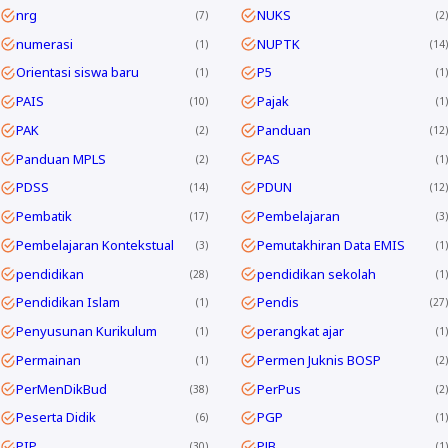
nrg
NUKS
7
2
numerasi
NUPTK
1
14
Orientasi siswa baru
P5
1
1
PAIS
Pajak
10
1
PAK
Panduan
2
12
Panduan MPLS
PAS
2
1
PDSS
PDUN
14
12
Pembatik
Pembelajaran
17
3
Pembelajaran Kontekstual
Pemutakhiran Data EMIS
3
1
pendidikan
pendidikan sekolah
28
1
Pendidikan Islam
Pendis
1
27
Penyusunan Kurikulum
perangkat ajar
1
1
Permainan
Permen Juknis BOSP
1
2
PerMenDikBud
PerPus
38
2
Peserta Didik
PGP
6
1
PIP
PJB
30
1