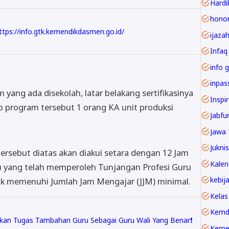
Hardi
tps://info.gtk.kemendikdasmen.go.id/
ijaza
Infaq
info g
 yang ada disekolah, latar belakang sertiﬁkasinya
Inspi
p program tersebut 1 orang KA unit produksi
Jawa 
Juknis
ersebut diatas akan diakui setara dengan 12 Jam
u yang telah memperoleh Tunjangan Profesi Guru
ntuk memenuhi Jumlah Jam Mengajar (JJM) minimal.
Kelas
Kemd
an Tugas Tambahan Guru Sebagai Guru Wali Yang Benar❗