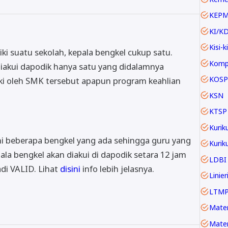
KEP
KI/K
Kisi-ki
ki suatu sekolah, kepala bengkel cukup satu.
diakui dapodik hanya satu yang didalamnya
KOSP
ki oleh SMK tersebut apapun program keahlian
KSN
KTSP
Kurik
 beberapa bengkel yang ada sehingga guru yang
la bengkel akan diakui di dapodik setara 12 jam
LDBI
di VALID. Lihat
disini
info lebih jelasnya.
LTM