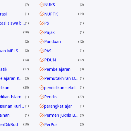
NUKS
7
2
asi
NUPTK
1
14
Orientasi siswa baru
P5
1
1
Pajak
10
1
Panduan
2
12
uan MPLS
PAS
2
1
PDUN
14
12
atik
Pembelajaran
17
3
Pembelajaran Kontekstual
Pemutakhiran Data EMIS
3
1
dikan
pendidikan sekolah
28
1
dikan Islam
Pendis
1
27
Penyusunan Kurikulum
perangkat ajar
1
1
ainan
Permen Juknis BOSP
1
2
enDikBud
PerPus
38
2