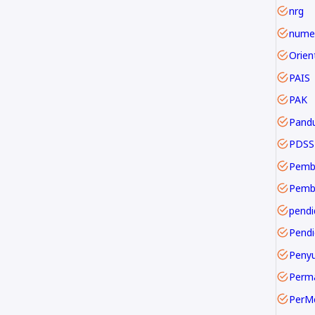
nrg
numer
PAIS
PAK
Pand
PDSS
Pemb
pendi
Pendi
Perm
PerM