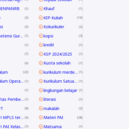
MENPANRB
Khauf
1
1
D
KIP-Kuliah
2
10
si
Kokurikuler
5
2
Kompetensi Guru 2045
kopsi
1
3
kredit
1
1
KSP 2024/2025
7
1
Kuota sekolah
6
1
ulum
kurikulum merdeka
22
1
Kurikulum Operasional Satuan Pendidikan
Kurikulum Satuan Pendidikan
1
1
lingkungan belajar
1
1
Linieritas Pembelajaran
literasi
1
1
PT
makalah
8
2
Materi MPLS terbaru
Materi PAI
4
28
Materi PAI Kelas 10
Matsama
7
1