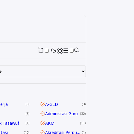
0
nerja
A-GLD
3
3
Adminisrasi Guru
5
32
k Tasawuf
AKM
1
11
itasi
Akreditasi Perpustakaan
10
1