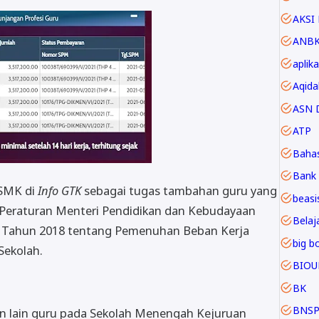
AKSI 
ANB
aplika
Aqida
ASN D
ATP
Baha
Bank 
 SMK di
Info GTK
sebagai tugas tambahan guru yang
beasi
Peraturan Menteri Pendidikan dan Kebudayaan
Belaja
5 Tahun 2018 tentang Pemenuhan Beban Kerja
big b
Sekolah.
BIOU
BK
BNS
an lain guru pada Sekolah Menengah Kejuruan