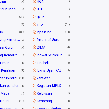
knas
HGN
2
1
honor guru non ASN
IHT
2
1
h
IJOP
34
1
info
2
21
tk
inpassing
88
14
inpassing kemenag
Insenntif Guru
2
3
rasi Guru
ISMA
2
4
Jabfung Kemdikbud
Jadwal Seleksi PPPK Guru 2024
5
3
Timur
jual beli
1
3
 Penilaian
Juknis Ujian PAI
1
2
Kalender Pendidikan
karakter
11
1
kebijakan pendidikan 2025
Kegiatan MPLS
1
1
 Maya
Kelulusan
3
3
ikbud
Kemenag
16
4
Kementerian Agama
Kepala Sekolah
1
4