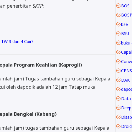
uan penerbitan
SKTP
:
BOS
BOSP
bse
BSU
TW 3 dan 4 Cair?
buku 
pala Program Keahlian (Kaprogli)
CPNS
Jumlah jam) Tugas tambahan guru sebagai Kepala
DAK
kui oleh dapodik adalah 12 Jam Tatap muka.
dapod
Data
Deep 
epala Bengkel (Kabeng)
Disabi
Droi
Jumlah jam) tugas tambahan guru sebagai Kepala