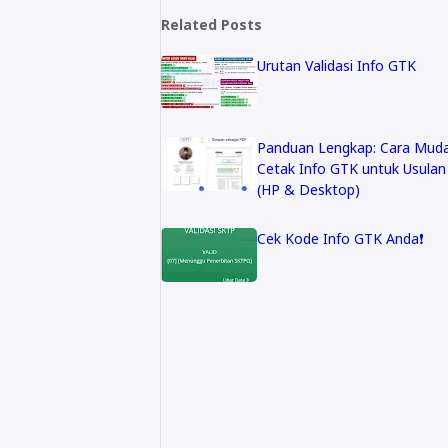
Related Posts
Urutan Validasi Info GTK
Panduan Lengkap: Cara Mud
Cetak Info GTK untuk Usula
(HP & Desktop)
Cek Kode Info GTK Anda❗