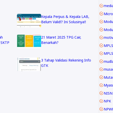
Micro
Kepala Perpus & Kepala LAB,
Belum Valid⁉️ Ini Solusinya‼️
Modu
ah
21 Maret 2025 TPG Cair,
motiv
n SKTP
Benarkah?
MPLS
3 Tahap Validasi Rekening Info
mudla
GTK
musa
Mutas
Myas
NISN
NPK
NPW