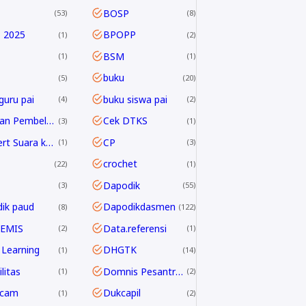
BOSP
53
8
 2025
BPOPP
1
2
BSM
1
1
buku
5
20
guru pai
buku siswa pai
4
2
Capaian Pembelajaran
Cek DTKS
3
1
Convert Suara ke Text
CP
1
3
crochet
22
1
Dapodik
3
55
ik paud
Dapodikdasmen
8
122
 EMIS
Data.referensi
2
1
Learning
DHGTK
1
14
litas
Domnis Pesantren Ramadhan
1
2
dcam
Dukcapil
1
2