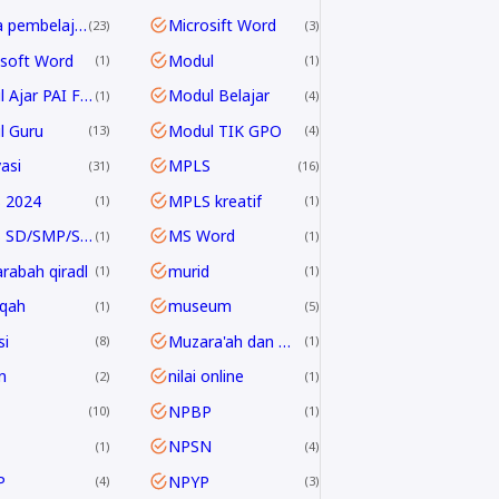
media pembelajaran
Microsift Word
23
3
soft Word
Modul
1
1
Modul Ajar PAI Fase E & F
Modul Belajar
1
4
l Guru
Modul TIK GPO
13
4
asi
MPLS
31
16
 2024
MPLS kreatif
1
1
MPLS SD/SMP/SMA 2024/2025
MS Word
1
1
rabah qiradl
murid
1
1
qah
museum
1
5
i
Muzara'ah dan Mukhabarah
8
1
n
nilai online
2
1
NPBP
10
1
NPSN
1
4
P
NPYP
4
3