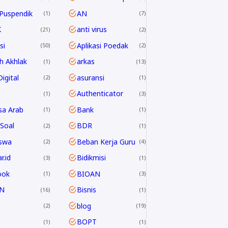
Puspendik
AN
1
7
K
anti virus
21
2
si
Aplikasi Poedak
50
2
h Akhlak
arkas
1
13
igital
asuransi
2
1
Authenticator
1
3
sa Arab
Bank
1
1
Soal
BDR
2
1
swa
Beban Kerja Guru
2
4
r.id
Bidikmisi
3
1
ook
BIOAN
1
3
N
Bisnis
16
1
blog
2
19
P
BOPT
1
1