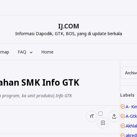
IJ.COM
Informasi Dapodik, GTK, BOS, yang di update berkala
emap
FAQ
Home
bahan SMK Info GTK
Labels
 program, ka unit produksi) Info GTK
A- Ki
A-Gtk
Akhla
akred