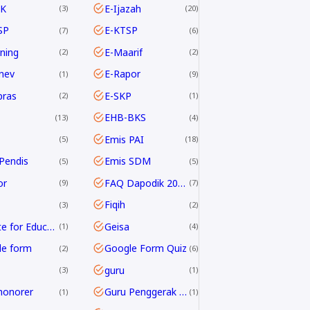
K
E-Ijazah
3
20
SP
E-KTSP
7
6
rning
E-Maarif
2
2
nev
E-Rapor
1
9
pras
E-SKP
2
1
EHB-BKS
13
4
Emis PAI
5
18
Pendis
Emis SDM
5
5
or
FAQ Dapodik 2019.c
9
7
Fiqih
3
2
G Suite for Education
Geisa
1
4
le form
Google Form Quiz
2
6
guru
3
1
honorer
Guru Penggerak GPAI
1
1