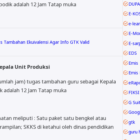
apodik adalah 12 Jam Tatap muka
DUPA
E-KO
e-lea
E-Mo
Tambahan Ekuivalensi Agar Info GTK Valid
E-sar
EDS
Emis
epala Unit Produksi
Emis 
Jumlah jam) tugas tambahan guru sebagai Kepala
eRap
ik adalah 12 Jam Tatap muka
FIKSI
Goog
tan meliputi : Satu paket satu bengkel atau
gtk
ampilan; SKKS di ketahui oleh dinas pendidikan
guru 