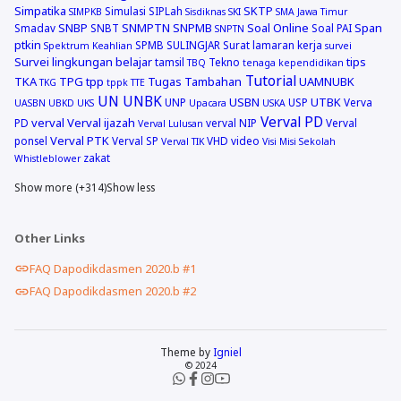
Simpatika
SKTP
Simulasi
SIPLah
SIMPKB
Sisdiknas
SKI
SMA Jawa Timur
SNBP
SNMPTN
SNPMB
Soal Online
Span
Smadav
SNBT
Soal PAI
SNPTN
ptkin
SPMB
SULINGJAR
Surat lamaran kerja
Spektrum Keahlian
survei
Survei lingkungan belajar
tips
tamsil
Tekno
TBQ
tenaga kependidikan
Tutorial
TKA
TPG
tpp
Tugas Tambahan
UAMNUBK
TKG
tppk
TTE
UN
UNBK
USBN
UTBK
UNP
USP
Verva
UASBN
UBKD
UKS
Upacara
USKA
Verval PD
verval
Verval ijazah
PD
verval NIP
Verval
Verval Lulusan
Verval PTK
ponsel
Verval SP
VHD
video
Verval TIK
Visi Misi Sekolah
zakat
Whistleblower
Show more (+314)
Show less
Other Links
FAQ Dapodikdasmen 2020.b #1
FAQ Dapodikdasmen 2020.b #2
Theme by
Igniel
© 2024