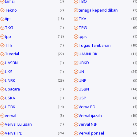
tamsil
TBQ
3
1
Tekno
tenaga kependidikan
2
1
tips
TKA
15
12
TKG
TPG
1
9
tpp
tppk
18
1
TTE
Tugas Tambahan
1
10
Tutorial
UAMNUBK
22
11
UASBN
UBKD
1
1
UKS
UN
1
24
UNBK
UNP
29
5
Upacara
USBN
1
14
USKA
USP
1
4
UTBK
Verva PD
14
4
verval
Verval ijazah
8
10
Verval Lulusan
verval NIP
1
3
Verval PD
Verval ponsel
26
4