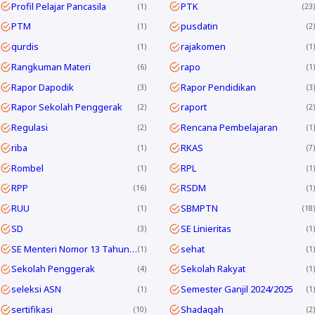
Profil Pelajar Pancasila
PTK
1
23
PTM
pusdatin
1
2
qurdis
rajakomen
1
1
Rangkuman Materi
rapo
6
1
Rapor Dapodik
Rapor Pendidikan
3
3
Rapor Sekolah Penggerak
raport
2
2
Regulasi
Rencana Pembelajaran
2
1
riba
RKAS
1
7
Rombel
RPL
1
1
RPP
RSDM
16
1
RUU
SBMPTN
1
18
SD
SE Linieritas
3
1
SE Menteri Nomor 13 Tahun 2025
sehat
1
1
Sekolah Penggerak
Sekolah Rakyat
4
1
seleksi ASN
Semester Ganjil 2024/2025
1
1
sertifikasi
Shadaqah
10
2