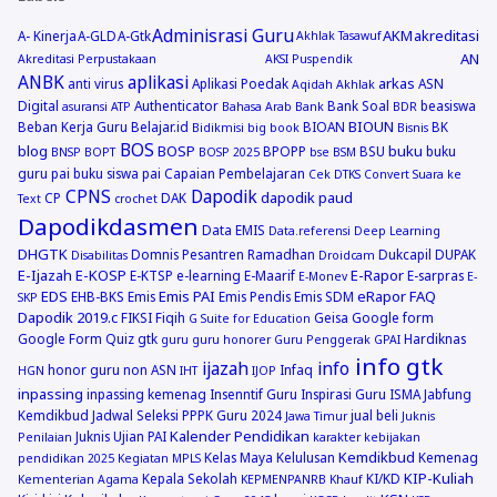
Adminisrasi Guru
AKM
akreditasi
A- Kinerja
A-GLD
A-Gtk
Akhlak Tasawuf
AN
Akreditasi Perpustakaan
AKSI Puspendik
ANBK
aplikasi
arkas
anti virus
Aplikasi Poedak
ASN
Aqidah Akhlak
Digital
Authenticator
Bank Soal
beasiswa
asuransi
ATP
Bahasa Arab
Bank
BDR
BIOUN
Beban Kerja Guru
Belajar.id
BIOAN
BK
Bidikmisi
big book
Bisnis
BOS
blog
BOSP
buku
BPOPP
BSU
buku
BNSP
BOPT
BOSP 2025
bse
BSM
guru pai
buku siswa pai
Capaian Pembelajaran
Cek DTKS
Convert Suara ke
CPNS
Dapodik
dapodik paud
CP
DAK
Text
crochet
Dapodikdasmen
Data EMIS
Data.referensi
Deep Learning
DHGTK
Domnis Pesantren Ramadhan
Dukcapil
DUPAK
Disabilitas
Droidcam
E-Ijazah
E-KOSP
E-Rapor
E-KTSP
e-learning
E-Maarif
E-sarpras
E-Monev
E-
EDS
Emis PAI
eRapor
FAQ
EHB-BKS
Emis
Emis Pendis
Emis SDM
SKP
Dapodik 2019.c
FIKSI
Fiqih
Geisa
Google form
G Suite for Education
Google Form Quiz
gtk
Hardiknas
guru
guru honorer
Guru Penggerak GPAI
info gtk
ijazah
info
honor guru non ASN
Infaq
HGN
IHT
IJOP
inpassing
inpassing kemenag
Insenntif Guru
Inspirasi Guru
ISMA
Jabfung
Kemdikbud
Jadwal Seleksi PPPK Guru 2024
jual beli
Jawa Timur
Juknis
Kalender Pendidikan
Juknis Ujian PAI
Penilaian
karakter
kebijakan
Kemdikbud
Kelas Maya
Kelulusan
Kemenag
pendidikan 2025
Kegiatan MPLS
KIP-Kuliah
Kepala Sekolah
KI/KD
Kementerian Agama
KEPMENPANRB
Khauf