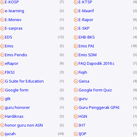
E-KOSP
E-KTSP
7
6
e-learning
E-Maarif
2
2
E-Monev
E-Rapor
1
9
E-sarpras
E-SKP
2
1
EDS
EHB-BKS
13
4
Emis
Emis PAI
5
18
Emis Pendis
Emis SDM
5
5
eRapor
FAQ Dapodik 2019.c
9
7
FIKSI
Fiqih
3
2
G Suite for Education
Geisa
1
4
Google form
Google Form Quiz
2
6
gtk
guru
3
1
guru honorer
Guru Penggerak GPAI
1
1
Hardiknas
HGN
2
1
honor guru non ASN
IHT
2
1
ijazah
IJOP
34
1