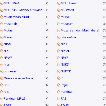
MPLS 2024
MPLS kreatif
1
1
MPLS SD/SMP/SMA 2024/2025
MS Word
1
1
mudlarabah qiradl
murid
1
1
musaqah
museum
1
5
Mutasi
Muzara'ah dan Mukhabarah
8
1
Myasn
nilai online
2
1
NISN
NPBP
10
1
NPK
NPSN
1
4
NPWP
NPYP
4
3
nrg
NUKS
7
2
numerasi
NUPTK
1
14
Orientasi siswa baru
P5
1
1
PAIS
Pajak
10
1
PAK
Panduan
2
12
Panduan MPLS
PAS
2
1
PDSS
PDUN
14
12