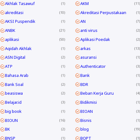
Akhlak Tasawuf
AKM
1
11
akreditasi
Akreditasi Perpustakaan
10
1
AKSI Puspendik
AN
1
7
ANBK
anti virus
21
2
aplikasi
Aplikasi Poedak
50
2
Aqidah Akhlak
arkas
1
13
ASN Digital
asuransi
2
1
ATP
Authenticator
1
3
Bahasa Arab
Bank
1
1
Bank Soal
BDR
2
1
beasiswa
Beban Kerja Guru
2
4
Belajar.id
Bidikmisi
3
1
big book
BIOAN
1
3
BIOUN
Bisnis
16
1
BK
blog
2
19
BNSP
BOPT
1
1