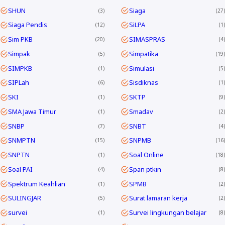
SHUN
Siaga
3
27
Siaga Pendis
SiLPA
12
1
Sim PKB
SIMASPRAS
20
4
Simpak
Simpatika
5
19
SIMPKB
Simulasi
1
5
SIPLah
Sisdiknas
6
1
SKI
SKTP
1
9
SMA Jawa Timur
Smadav
1
2
SNBP
SNBT
7
4
SNMPTN
SNPMB
15
16
SNPTN
Soal Online
1
18
Soal PAI
Span ptkin
4
8
Spektrum Keahlian
SPMB
1
2
SULINGJAR
Surat lamaran kerja
5
2
survei
Survei lingkungan belajar
1
8