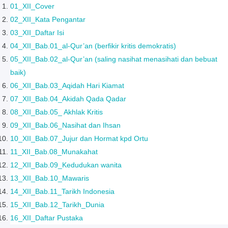
01_XII_Cover
02_XII_Kata Pengantar
03_XII_Daftar Isi
04_XII_Bab.01_al-Qur’an (berfikir kritis demokratis)
05_XII_Bab.02_al-Qur’an (saling nasihat menasihati dan bebuat
baik)
06_XII_Bab.03_Aqidah Hari Kiamat
07_XII_Bab.04_Akidah Qada Qadar
08_XII_Bab.05_ Akhlak Kritis
09_XII_Bab.06_Nasihat dan Ihsan
10_XII_Bab.07_Jujur dan Hormat kpd Ortu
11_XII_Bab.08_Munakahat
12_XII_Bab.09_Kedudukan wanita
13_XII_Bab.10_Mawaris
14_XII_Bab.11_Tarikh Indonesia
15_XII_Bab.12_Tarikh_Dunia
16_XII_Daftar Pustaka