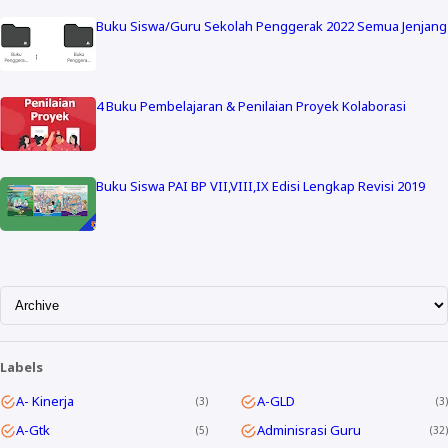
Buku Siswa/Guru Sekolah Penggerak 2022 Semua Jenjang
4 Buku Pembelajaran & Penilaian Proyek Kolaborasi
Buku Siswa PAI BP VII,VIII,IX Edisi Lengkap Revisi 2019
Labels
A- Kinerja
A-GLD
3
3
A-Gtk
Adminisrasi Guru
5
32