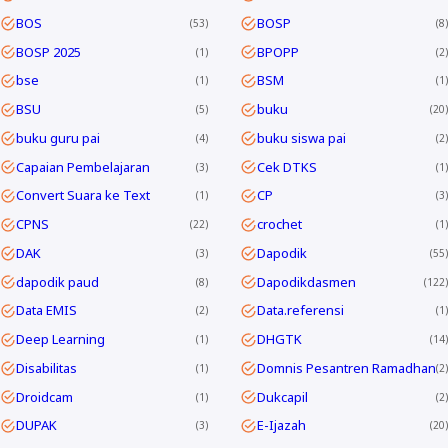
BOS
BOSP
53
8
BOSP 2025
BPOPP
1
2
bse
BSM
1
1
BSU
buku
5
20
buku guru pai
buku siswa pai
4
2
Capaian Pembelajaran
Cek DTKS
3
1
Convert Suara ke Text
CP
1
3
CPNS
crochet
22
1
DAK
Dapodik
3
55
dapodik paud
Dapodikdasmen
8
122
Data EMIS
Data.referensi
2
1
Deep Learning
DHGTK
1
14
Disabilitas
Domnis Pesantren Ramadhan
1
2
Droidcam
Dukcapil
1
2
DUPAK
E-Ijazah
3
20