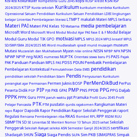
KSN
Kisi-kisi
Kokurikuler
kopsi
Kompetensi Guru 2045
KOSP
kredit
KSP
Kurikulum
KTSP
2024/2025
Kuota sekolah
kurikulum merdeka
Kurikulum
Operasional Satuan Pendidikan
Kurikulum Satuan Pendidikan
LDBI
lingkungan
LTMPT
makalah
Materi MPLS terbaru
belajar
Linieritas Pembelajaran
literasi
Materi PAI
media pembelajaran
Materi PAI Kelas 10
Matsama
Microsift Word
Modul Belajar
Microsoft Word
Modul
Modul Ajar PAI Fase E & F
motivasi
Modul Guru
MPLS
Modul TIK GPO
MPLS 2024
MPLS kreatif
MPLS
museum
SD/SMP/SMA 2024/2025
MS Word
mudlarabah qiradl
murid
musaqah
Mutasi
NISN
Myasn
NPSN
Muzara'ah dan Mukhabarah
nilai online
NPBP
NPK
nrg
NUPTK
PAIS
NPWP
NPYP
NUKS
numerasi
Orientasi siswa baru
P5
Pajak
Panduan
PDSS
PDUN
Pembatik
PAK
Panduan MPLS
Pembelajaran
PAS
pendidikan
Pembelajaran Kontekstual
Pemutakhiran Data EMIS
Pendis
pendidikan sekolah
Pendidikan Islam
Penyusunan Kurikulum
PerMenDikBud
Permen Juknis BOSP
PerPus
perangkat ajar
Permainan
PIP
PMP
PPG
PNS
PPDB
PPG Daljab
Peserta Didik
PKB GPAI
PGP
PJB
PPPK
PPPK Guru
ppt
Pramuka
PPPK paruh waktu
Profil Guru 2045
Profil
PTK
pusdatin
Rangkuman Materi
Pelajar Pancasila
PTM
qurdis
rajakomen
Rapor Dapodik
Rapor Pendidikan
Rapor Sekolah Penggerak
raport
rapo
RKAS
RPP
Regulasi
Rencana Pembelajaran
riba
Rombel
RPL
RSDM
RUU
SBMPTN
SD
Sekolah
SE Linieritas
SE Menteri Nomor 13 Tahun 2025
sehat
sertifikasi
Penggerak
Sekolah Rakyat
seleksi ASN
Semester Ganjil 2024/2025
Siaga
Siaga Pendis
Sim PKB
Shadaqah
SHUN
SIMASPRAS
Simpak
SiLPA