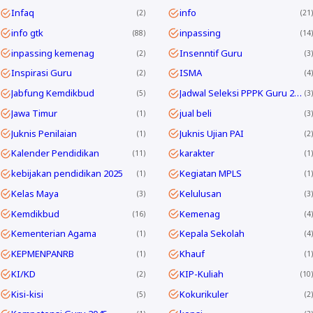
Infaq
info
2
21
info gtk
inpassing
88
14
inpassing kemenag
Insenntif Guru
2
3
Inspirasi Guru
ISMA
2
4
Jabfung Kemdikbud
Jadwal Seleksi PPPK Guru 2024
5
3
Jawa Timur
jual beli
1
3
Juknis Penilaian
Juknis Ujian PAI
1
2
Kalender Pendidikan
karakter
11
1
kebijakan pendidikan 2025
Kegiatan MPLS
1
1
Kelas Maya
Kelulusan
3
3
Kemdikbud
Kemenag
16
4
Kementerian Agama
Kepala Sekolah
1
4
KEPMENPANRB
Khauf
1
1
KI/KD
KIP-Kuliah
2
10
Kisi-kisi
Kokurikuler
5
2