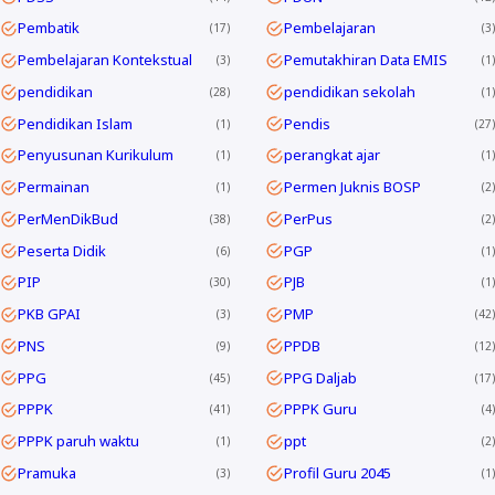
Pembatik
Pembelajaran
17
3
Pembelajaran Kontekstual
Pemutakhiran Data EMIS
3
1
pendidikan
pendidikan sekolah
28
1
Pendidikan Islam
Pendis
1
27
Penyusunan Kurikulum
perangkat ajar
1
1
Permainan
Permen Juknis BOSP
1
2
PerMenDikBud
PerPus
38
2
Peserta Didik
PGP
6
1
PIP
PJB
30
1
PKB GPAI
PMP
3
42
PNS
PPDB
9
12
PPG
PPG Daljab
45
17
PPPK
PPPK Guru
41
4
PPPK paruh waktu
ppt
1
2
Pramuka
Profil Guru 2045
3
1