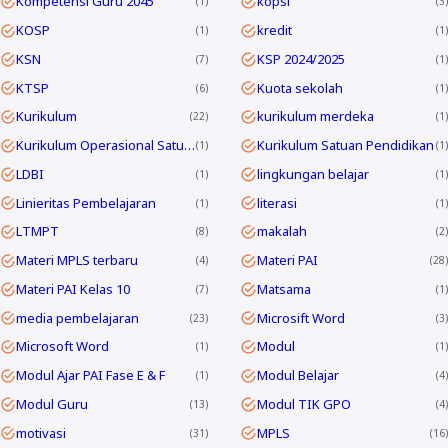
Kompetensi Guru 2045
kopsi
1
3
KOSP
kredit
1
1
KSN
KSP 2024/2025
7
1
KTSP
Kuota sekolah
6
1
Kurikulum
kurikulum merdeka
22
1
Kurikulum Operasional Satuan Pendidikan
Kurikulum Satuan Pendidikan
1
1
LDBI
lingkungan belajar
1
1
Linieritas Pembelajaran
literasi
1
1
LTMPT
makalah
8
2
Materi MPLS terbaru
Materi PAI
4
28
Materi PAI Kelas 10
Matsama
7
1
media pembelajaran
Microsift Word
23
3
Microsoft Word
Modul
1
1
Modul Ajar PAI Fase E & F
Modul Belajar
1
4
Modul Guru
Modul TIK GPO
13
4
motivasi
MPLS
31
16