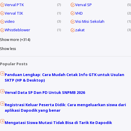
Verval PTK
Verval SP
7
5
Verval TIK
VHD
1
2
video
Visi Misi Sekolah
3
1
Whistleblower
zakat
1
3
Show more (+314)
Show less
Popular Posts
Panduan Lengkap: Cara Mudah Cetak Info GTK untuk Usulan
SKTP (HP & Desktop)
Verval Data SP Dan PD Untuk SNPMB 2026
Registrasi Keluar Peserta Didik: Cara mengeluarkan siswa dari
aplikasi Dapodik yang benar
Mengatasi Siswa Mutasi Tidak Bisa di Tarik Ke Dapodik