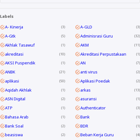
Labels
A- Kinerja
A-GLD
3
3
A-Gtk
Adminisrasi Guru
5
32
Akhlak Tasawuf
AKM
1
11
akreditasi
Akreditasi Perpustakaan
10
1
AKSI Puspendik
AN
1
7
ANBK
anti virus
21
2
aplikasi
Aplikasi Poedak
50
2
Aqidah Akhlak
arkas
1
13
ASN Digital
asuransi
2
1
ATP
Authenticator
1
3
Bahasa Arab
Bank
1
1
Bank Soal
BDR
2
1
beasiswa
Beban Kerja Guru
2
4