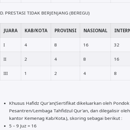
D. PRESTASI TIDAK BERJENJANG (BEREGU)
JUARA
KAB/KOTA
PROVINSI
NASIONAL
INTER
I
4
8
16
32
II
2
4
8
16
III
1
2
4
8
Khusus Hafidz Qur’an(Sertifikat dikeluarkan oleh Pondok
Pesantren/Lembaga Tahfidzul Qur’an, dan dilegalisir oleh
kantor Kemenag Kab/Kota.), skoring sebagai berikut :
5 – 9 Juz = 16