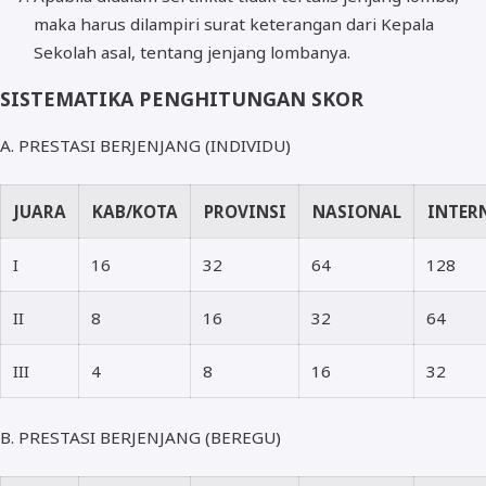
maka harus dilampiri surat keterangan dari Kepala
Sekolah asal, tentang jenjang lombanya.
SISTEMATIKA PENGHITUNGAN SKOR
A. PRESTASI BERJENJANG (INDIVIDU)
JUARA
KAB/KOTA
PROVINSI
NASIONAL
INTER
I
16
32
64
128
II
8
16
32
64
III
4
8
16
32
B. PRESTASI BERJENJANG (BEREGU)