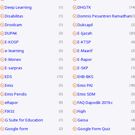
Deep Learning
DHGTK
1
14
Disabilitas
Domnis Pesantren Ramadhan
1
2
Droidcam
Dukcapil
1
2
DUPAK
E-Ijazah
3
20
E-KOSP
E-KTSP
7
6
e-learning
E-Maarif
2
2
E-Monev
E-Rapor
1
9
E-sarpras
E-SKP
2
1
EDS
EHB-BKS
13
4
Emis
Emis PAI
5
18
Emis Pendis
Emis SDM
5
5
eRapor
FAQ Dapodik 2019.c
9
7
FIKSI
Fiqih
3
2
G Suite for Education
Geisa
1
4
Google form
Google Form Quiz
2
6