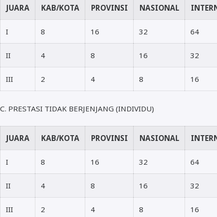
JUARA
KAB/KOTA
PROVINSI
NASIONAL
INTER
I
8
16
32
64
II
4
8
16
32
III
2
4
8
16
C. PRESTASI TIDAK BERJENJANG (INDIVIDU)
JUARA
KAB/KOTA
PROVINSI
NASIONAL
INTER
I
8
16
32
64
II
4
8
16
32
III
2
4
8
16