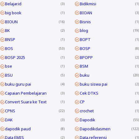
Belajar.id
Bidikmisi
3
1
big book
BIOAN
1
3
BIOUN
Bisnis
16
1
BK
blog
2
19
BNSP
BOPT
1
1
BOS
BOSP
53
8
BOSP 2025
BPOPP
1
2
bse
BSM
1
1
BSU
buku
5
20
buku guru pai
buku siswa pai
4
2
Capaian Pembelajaran
Cek DTKS
3
1
Convert Suara ke Text
CP
1
3
CPNS
crochet
22
1
DAK
Dapodik
3
55
dapodik paud
Dapodikdasmen
8
122
Data EMIS
Data.referensi
2
1