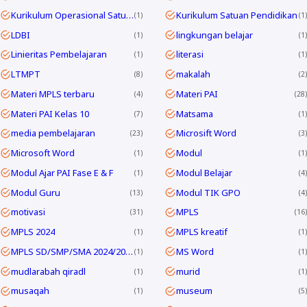
Kurikulum Operasional Satuan Pendidikan
Kurikulum Satuan Pendidikan
1
1
LDBI
lingkungan belajar
1
1
Linieritas Pembelajaran
literasi
1
1
LTMPT
makalah
8
2
Materi MPLS terbaru
Materi PAI
4
28
Materi PAI Kelas 10
Matsama
7
1
media pembelajaran
Microsift Word
23
3
Microsoft Word
Modul
1
1
Modul Ajar PAI Fase E & F
Modul Belajar
1
4
Modul Guru
Modul TIK GPO
13
4
motivasi
MPLS
31
16
MPLS 2024
MPLS kreatif
1
1
MPLS SD/SMP/SMA 2024/2025
MS Word
1
1
mudlarabah qiradl
murid
1
1
musaqah
museum
1
5