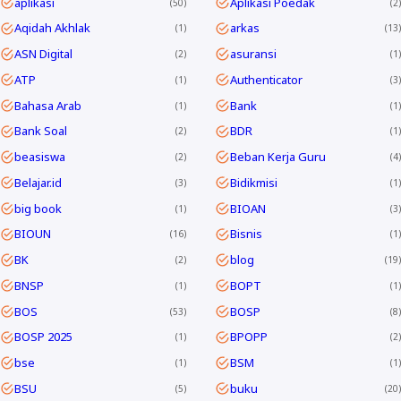
aplikasi
Aplikasi Poedak
50
2
Aqidah Akhlak
arkas
1
13
ASN Digital
asuransi
2
1
ATP
Authenticator
1
3
Bahasa Arab
Bank
1
1
Bank Soal
BDR
2
1
beasiswa
Beban Kerja Guru
2
4
Belajar.id
Bidikmisi
3
1
big book
BIOAN
1
3
BIOUN
Bisnis
16
1
BK
blog
2
19
BNSP
BOPT
1
1
BOS
BOSP
53
8
BOSP 2025
BPOPP
1
2
bse
BSM
1
1
BSU
buku
5
20