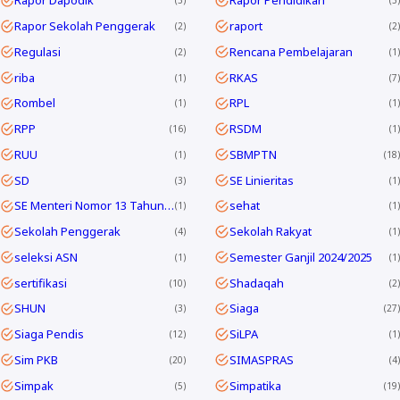
Rapor Dapodik
Rapor Pendidikan
3
3
Rapor Sekolah Penggerak
raport
2
2
Regulasi
Rencana Pembelajaran
2
1
riba
RKAS
1
7
Rombel
RPL
1
1
RPP
RSDM
16
1
RUU
SBMPTN
1
18
SD
SE Linieritas
3
1
SE Menteri Nomor 13 Tahun 2025
sehat
1
1
Sekolah Penggerak
Sekolah Rakyat
4
1
seleksi ASN
Semester Ganjil 2024/2025
1
1
sertifikasi
Shadaqah
10
2
SHUN
Siaga
3
27
Siaga Pendis
SiLPA
12
1
Sim PKB
SIMASPRAS
20
4
Simpak
Simpatika
5
19