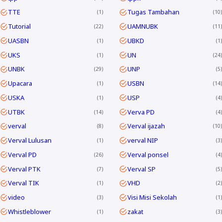
TTE
Tugas Tambahan
1
10
Tutorial
UAMNUBK
22
11
UASBN
UBKD
1
1
UKS
UN
1
24
UNBK
UNP
29
5
Upacara
USBN
1
14
USKA
USP
1
4
UTBK
Verva PD
14
4
verval
Verval ijazah
8
10
Verval Lulusan
verval NIP
1
3
Verval PD
Verval ponsel
26
4
Verval PTK
Verval SP
7
5
Verval TIK
VHD
1
2
video
Visi Misi Sekolah
3
1
Whistleblower
zakat
1
3