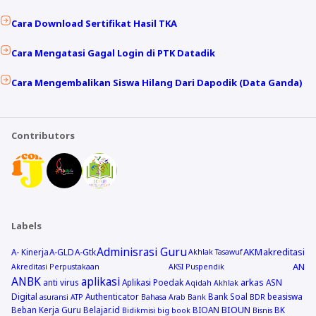
Cara Download Sertifikat Hasil TKA
Cara Mengatasi Gagal Login di PTK Datadik
Cara Mengembalikan Siswa Hilang Dari Dapodik (Data Ganda)
Contributors
Labels
Adminisrasi Guru
AKM
akreditasi
A- Kinerja
A-GLD
A-Gtk
Akhlak Tasawuf
AN
Akreditasi Perpustakaan
AKSI Puspendik
ANBK
aplikasi
arkas
anti virus
Aplikasi Poedak
ASN
Aqidah Akhlak
Digital
Authenticator
Bank Soal
beasiswa
asuransi
ATP
Bahasa Arab
Bank
BDR
BIOUN
Beban Kerja Guru
Belajar.id
BIOAN
BK
Bidikmisi
big book
Bisnis