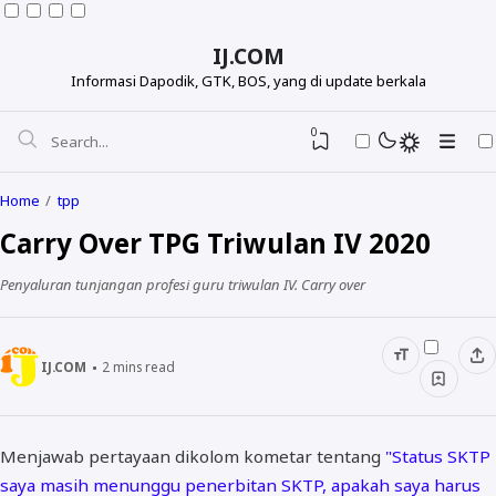
IJ.COM
Informasi Dapodik, GTK, BOS, yang di update berkala
0
Home
tpp
Carry Over TPG Triwulan IV 2020
Penyaluran tunjangan profesi guru triwulan IV. Carry over
IJ.COM
2
mins read
Dapodikdasmen
Menjawab pertayaan dikolom kometar tentang
"Status SKTP
Info GTK
saya masih menunggu penerbitan SKTP, apakah saya harus