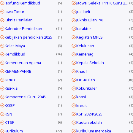
Jabfung Kemdikbud
Jadwal Seleksi PPPK Guru 2024
5
3
Jawa Timur
jual beli
1
3
Juknis Penilaian
Juknis Ujian PAI
1
2
Kalender Pendidikan
karakter
11
1
kebijakan pendidikan 2025
Kegiatan MPLS
1
1
Kelas Maya
Kelulusan
3
3
Kemdikbud
Kemenag
16
4
Kementerian Agama
Kepala Sekolah
1
4
KEPMENPANRB
Khauf
1
1
KI/KD
KIP-Kuliah
2
10
Kisi-kisi
Kokurikuler
5
2
Kompetensi Guru 2045
kopsi
1
3
KOSP
kredit
1
1
KSN
KSP 2024/2025
7
1
KTSP
Kuota sekolah
6
1
Kurikulum
kurikulum merdeka
22
1