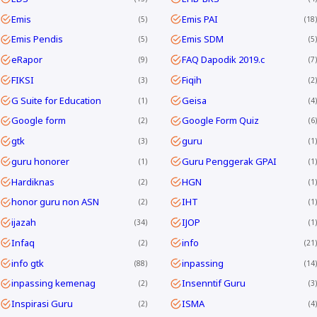
Emis
Emis PAI
5
18
Emis Pendis
Emis SDM
5
5
eRapor
FAQ Dapodik 2019.c
9
7
FIKSI
Fiqih
3
2
G Suite for Education
Geisa
1
4
Google form
Google Form Quiz
2
6
gtk
guru
3
1
guru honorer
Guru Penggerak GPAI
1
1
Hardiknas
HGN
2
1
honor guru non ASN
IHT
2
1
ijazah
IJOP
34
1
Infaq
info
2
21
info gtk
inpassing
88
14
inpassing kemenag
Insenntif Guru
2
3
Inspirasi Guru
ISMA
2
4