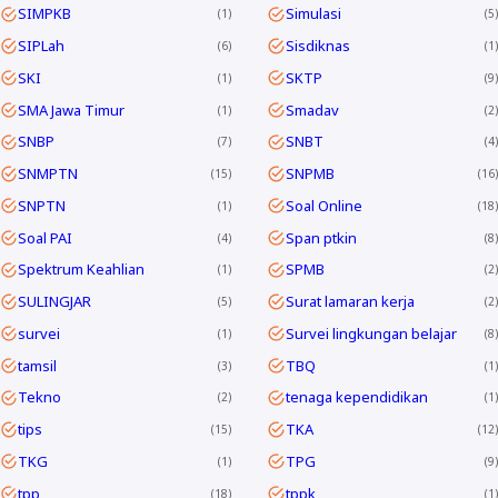
SIMPKB
Simulasi
1
5
SIPLah
Sisdiknas
6
1
SKI
SKTP
1
9
SMA Jawa Timur
Smadav
1
2
SNBP
SNBT
7
4
SNMPTN
SNPMB
15
16
SNPTN
Soal Online
1
18
Soal PAI
Span ptkin
4
8
Spektrum Keahlian
SPMB
1
2
SULINGJAR
Surat lamaran kerja
5
2
survei
Survei lingkungan belajar
1
8
tamsil
TBQ
3
1
Tekno
tenaga kependidikan
2
1
tips
TKA
15
12
TKG
TPG
1
9
tpp
tppk
18
1