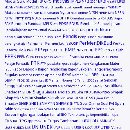
motivasi
Modul Guru
MPLS
Modul TIK GPO
MPLS 2024
MPLS kreatif
MPLS
museum
SD/SMP/SMA 2024/2025
MS Word
mudlarabah qiradl
murid
musaqah
Mutasi
NISN
Myasn
NPSN
Muzara'ah dan Mukhabarah
nilai online
NPBP
NPK
nrg
NUPTK
PAIS
NPWP
NPYP
NUKS
numerasi
Orientasi siswa baru
P5
Pajak
Panduan
PDSS
PDUN
Pembatik
PAK
Panduan MPLS
Pembelajaran
PAS
pendidikan
Pembelajaran Kontekstual
Pemutakhiran Data EMIS
Pendis
pendidikan sekolah
Pendidikan Islam
Penyusunan Kurikulum
PerMenDikBud
Permen Juknis BOSP
PerPus
perangkat ajar
Permainan
PIP
PMP
PPG
PNS
PPDB
PPG Daljab
Peserta Didik
PKB GPAI
PGP
PJB
PPPK
PPPK Guru
ppt
Pramuka
PPPK paruh waktu
Profil Guru 2045
Profil
PTK
pusdatin
Rangkuman Materi
Pelajar Pancasila
PTM
qurdis
rajakomen
Rapor Dapodik
Rapor Pendidikan
Rapor Sekolah Penggerak
raport
rapo
RKAS
RPP
Regulasi
Rencana Pembelajaran
riba
Rombel
RPL
RSDM
RUU
SBMPTN
SD
Sekolah
SE Linieritas
SE Menteri Nomor 13 Tahun 2025
sehat
sertifikasi
Penggerak
Sekolah Rakyat
seleksi ASN
Semester Ganjil 2024/2025
Siaga
Siaga Pendis
Sim PKB
Shadaqah
SHUN
SIMASPRAS
Simpak
SiLPA
Simpatika
SKTP
Simulasi
SIPLah
SIMPKB
Sisdiknas
SKI
SMA Jawa Timur
SNBP
SNMPTN
SNPMB
Soal Online
Span
Smadav
SNBT
Soal PAI
SNPTN
ptkin
SPMB
SULINGJAR
Surat lamaran kerja
Spektrum Keahlian
survei
Survei lingkungan belajar
tips
tamsil
Tekno
TBQ
tenaga kependidikan
Tutorial
TKA
TPG
tpp
Tugas Tambahan
UAMNUBK
TKG
tppk
TTE
UN
UNBK
USBN
UTBK
UNP
USP
Verva
UASBN
UBKD
UKS
Upacara
USKA