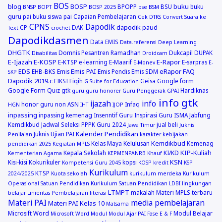
BOS
blog
BOSP
buku
BPOPP
BSU
buku
BNSP
BOPT
BOSP 2025
bse
BSM
guru pai
buku siswa pai
Capaian Pembelajaran
Cek DTKS
Convert Suara ke
CPNS
Dapodik
dapodik paud
CP
DAK
Text
crochet
Dapodikdasmen
Data EMIS
Data.referensi
Deep Learning
DHGTK
Domnis Pesantren Ramadhan
Dukcapil
DUPAK
Disabilitas
Droidcam
E-Ijazah
E-KOSP
E-Rapor
E-KTSP
e-learning
E-Maarif
E-sarpras
E-Monev
E-
EDS
Emis PAI
eRapor
FAQ
EHB-BKS
Emis
Emis Pendis
Emis SDM
SKP
Dapodik 2019.c
FIKSI
Fiqih
Geisa
Google form
G Suite for Education
Google Form Quiz
gtk
Hardiknas
guru
guru honorer
Guru Penggerak GPAI
info gtk
ijazah
info
honor guru non ASN
Infaq
HGN
IHT
IJOP
inpassing
inpassing kemenag
Insenntif Guru
Inspirasi Guru
ISMA
Jabfung
Kemdikbud
Jadwal Seleksi PPPK Guru 2024
jual beli
Jawa Timur
Juknis
Kalender Pendidikan
Juknis Ujian PAI
Penilaian
karakter
kebijakan
Kemdikbud
Kelas Maya
Kelulusan
Kemenag
pendidikan 2025
Kegiatan MPLS
KIP-Kuliah
Kepala Sekolah
KI/KD
Kementerian Agama
KEPMENPANRB
Khauf
KSN
Kisi-kisi
Kokurikuler
kopsi
Kompetensi Guru 2045
KOSP
kredit
KSP
Kurikulum
KTSP
2024/2025
Kuota sekolah
kurikulum merdeka
Kurikulum
Operasional Satuan Pendidikan
Kurikulum Satuan Pendidikan
LDBI
lingkungan
LTMPT
makalah
Materi MPLS terbaru
belajar
Linieritas Pembelajaran
literasi
Materi PAI
media pembelajaran
Materi PAI Kelas 10
Matsama
Microsift Word
Modul Belajar
Microsoft Word
Modul
Modul Ajar PAI Fase E & F