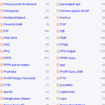
Penyusunan Kurikulum
perangkat ajar
1
1
Permainan
Permen Juknis BOSP
1
2
PerMenDikBud
PerPus
38
2
Peserta Didik
PGP
6
1
PIP
PJB
30
1
PKB GPAI
PMP
3
42
PNS
PPDB
9
12
PPG
PPG Daljab
45
17
PPPK
PPPK Guru
41
4
PPPK paruh waktu
ppt
1
2
Pramuka
Profil Guru 2045
3
1
Profil Pelajar Pancasila
PTK
1
23
PTM
pusdatin
1
2
qurdis
rajakomen
1
1
Rangkuman Materi
rapo
6
1