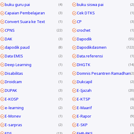
buku guru pai
buku siswa pai
4
2
Capaian Pembelajaran
Cek DTKS
3
1
Convert Suara ke Text
CP
1
3
CPNS
crochet
22
1
DAK
Dapodik
3
55
dapodik paud
Dapodikdasmen
8
122
Data EMIS
Data.referensi
2
1
Deep Learning
DHGTK
1
14
Disabilitas
Domnis Pesantren Ramadhan
1
2
Droidcam
Dukcapil
1
2
DUPAK
E-Ijazah
3
20
E-KOSP
E-KTSP
7
6
e-learning
E-Maarif
2
2
E-Monev
E-Rapor
1
9
E-sarpras
E-SKP
2
1
EDS
EHB-BKS
13
4