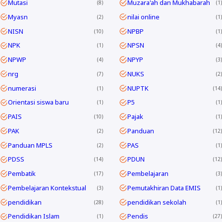
Mutasi
Muzara'ah dan Mukhabarah
8
1
Myasn
nilai online
2
1
NISN
NPBP
10
1
NPK
NPSN
1
4
NPWP
NPYP
4
3
nrg
NUKS
7
2
numerasi
NUPTK
1
14
Orientasi siswa baru
P5
1
1
PAIS
Pajak
10
1
PAK
Panduan
2
12
Panduan MPLS
PAS
2
1
PDSS
PDUN
14
12
Pembatik
Pembelajaran
17
3
Pembelajaran Kontekstual
Pemutakhiran Data EMIS
3
1
pendidikan
pendidikan sekolah
28
1
Pendidikan Islam
Pendis
1
27