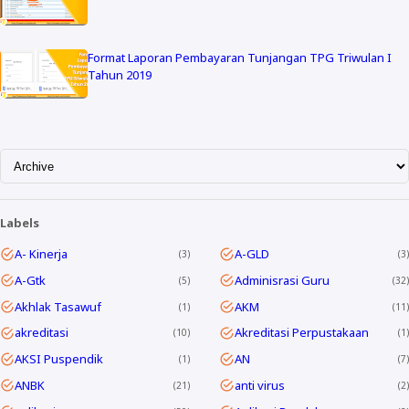
Format Laporan Pembayaran Tunjangan TPG Triwulan I
Tahun 2019
Labels
A- Kinerja
A-GLD
3
3
A-Gtk
Adminisrasi Guru
5
32
Akhlak Tasawuf
AKM
1
11
akreditasi
Akreditasi Perpustakaan
10
1
AKSI Puspendik
AN
1
7
ANBK
anti virus
21
2