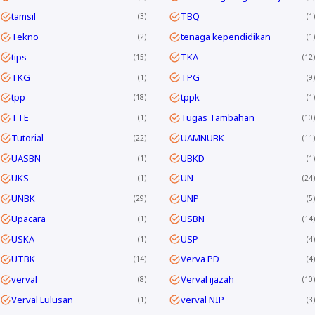
tamsil
TBQ
3
1
Tekno
tenaga kependidikan
2
1
tips
TKA
15
12
TKG
TPG
1
9
tpp
tppk
18
1
TTE
Tugas Tambahan
1
10
Tutorial
UAMNUBK
22
11
UASBN
UBKD
1
1
UKS
UN
1
24
UNBK
UNP
29
5
Upacara
USBN
1
14
USKA
USP
1
4
UTBK
Verva PD
14
4
verval
Verval ijazah
8
10
Verval Lulusan
verval NIP
1
3