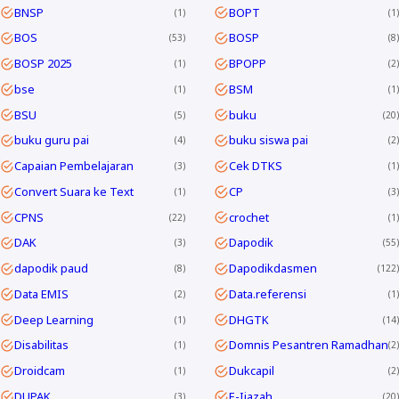
BNSP
BOPT
1
1
BOS
BOSP
53
8
BOSP 2025
BPOPP
1
2
bse
BSM
1
1
BSU
buku
5
20
buku guru pai
buku siswa pai
4
2
Capaian Pembelajaran
Cek DTKS
3
1
Convert Suara ke Text
CP
1
3
CPNS
crochet
22
1
DAK
Dapodik
3
55
dapodik paud
Dapodikdasmen
8
122
Data EMIS
Data.referensi
2
1
Deep Learning
DHGTK
1
14
Disabilitas
Domnis Pesantren Ramadhan
1
2
Droidcam
Dukcapil
1
2
DUPAK
E-Ijazah
3
20