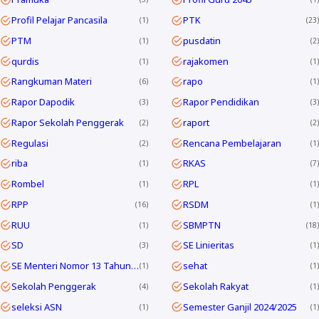
Profil Pelajar Pancasila
PTK
1
23
PTM
pusdatin
1
2
qurdis
rajakomen
1
1
Rangkuman Materi
rapo
6
1
Rapor Dapodik
Rapor Pendidikan
3
3
Rapor Sekolah Penggerak
raport
2
2
Regulasi
Rencana Pembelajaran
2
1
riba
RKAS
1
7
Rombel
RPL
1
1
RPP
RSDM
16
1
RUU
SBMPTN
1
18
SD
SE Linieritas
3
1
SE Menteri Nomor 13 Tahun 2025
sehat
1
1
Sekolah Penggerak
Sekolah Rakyat
4
1
seleksi ASN
Semester Ganjil 2024/2025
1
1