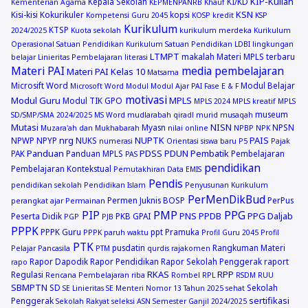
KIP-Kuliah
Kepala Sekolah
KI/KD
Kementerian Agama
KEPMENPANRB
Khauf
KSN
Kisi-kisi
Kokurikuler
kopsi
Kompetensi Guru 2045
KOSP
kredit
KSP
Kurikulum
KTSP
2024/2025
Kuota sekolah
kurikulum merdeka
Kurikulum
Operasional Satuan Pendidikan
Kurikulum Satuan Pendidikan
LDBI
lingkungan
LTMPT
makalah
Materi MPLS terbaru
belajar
Linieritas Pembelajaran
literasi
Materi PAI
media pembelajaran
Materi PAI Kelas 10
Matsama
Microsift Word
Modul Belajar
Microsoft Word
Modul
Modul Ajar PAI Fase E & F
motivasi
Modul Guru
MPLS
Modul TIK GPO
MPLS 2024
MPLS kreatif
MPLS
museum
SD/SMP/SMA 2024/2025
MS Word
mudlarabah qiradl
murid
musaqah
Mutasi
NISN
Myasn
NPSN
Muzara'ah dan Mukhabarah
nilai online
NPBP
NPK
nrg
NUPTK
PAIS
NPWP
NPYP
NUKS
numerasi
Orientasi siswa baru
P5
Pajak
Panduan
PDSS
PDUN
Pembatik
PAK
Panduan MPLS
Pembelajaran
PAS
pendidikan
Pembelajaran Kontekstual
Pemutakhiran Data EMIS
Pendis
pendidikan sekolah
Pendidikan Islam
Penyusunan Kurikulum
PerMenDikBud
Permen Juknis BOSP
PerPus
perangkat ajar
Permainan
PIP
PMP
PPG
PNS
PPDB
PPG Daljab
Peserta Didik
PKB GPAI
PGP
PJB
PPPK
PPPK Guru
ppt
Pramuka
PPPK paruh waktu
Profil Guru 2045
Profil
PTK
pusdatin
Rangkuman Materi
Pelajar Pancasila
PTM
qurdis
rajakomen
Rapor Dapodik
Rapor Pendidikan
Rapor Sekolah Penggerak
raport
rapo
RKAS
RPP
Regulasi
Rencana Pembelajaran
riba
Rombel
RPL
RSDM
RUU
SBMPTN
SD
Sekolah
SE Linieritas
SE Menteri Nomor 13 Tahun 2025
sehat
sertifikasi
Penggerak
Sekolah Rakyat
seleksi ASN
Semester Ganjil 2024/2025