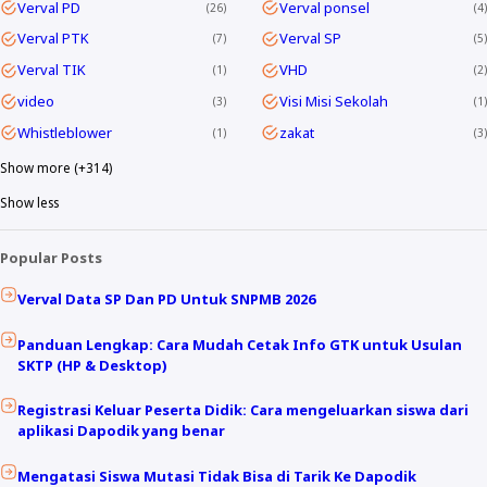
Verval PD
Verval ponsel
26
4
Verval PTK
Verval SP
7
5
Verval TIK
VHD
1
2
video
Visi Misi Sekolah
3
1
Whistleblower
zakat
1
3
Show more (+314)
Show less
Popular Posts
Verval Data SP Dan PD Untuk SNPMB 2026
Panduan Lengkap: Cara Mudah Cetak Info GTK untuk Usulan
SKTP (HP & Desktop)
Registrasi Keluar Peserta Didik: Cara mengeluarkan siswa dari
aplikasi Dapodik yang benar
Mengatasi Siswa Mutasi Tidak Bisa di Tarik Ke Dapodik