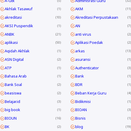
A-Gtk
Adminisrasi Guru
5
32
Akhlak Tasawuf
AKM
1
11
akreditasi
Akreditasi Perpustakaan
10
1
AKSI Puspendik
AN
1
7
ANBK
anti virus
21
2
aplikasi
Aplikasi Poedak
50
2
Aqidah Akhlak
arkas
1
13
ASN Digital
asuransi
2
1
ATP
Authenticator
1
3
Bahasa Arab
Bank
1
1
Bank Soal
BDR
2
1
beasiswa
Beban Kerja Guru
2
4
Belajar.id
Bidikmisi
3
1
big book
BIOAN
1
3
BIOUN
Bisnis
16
1
BK
blog
2
19