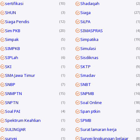
sertifikasi
Shadaqah
10
2
SHUN
Siaga
3
27
Siaga Pendis
SiLPA
12
1
Sim PKB
SIMASPRAS
20
4
Simpak
Simpatika
5
19
SIMPKB
Simulasi
1
5
SIPLah
Sisdiknas
6
1
SKI
SKTP
1
9
SMA Jawa Timur
Smadav
1
2
SNBP
SNBT
7
4
SNMPTN
SNPMB
15
16
SNPTN
Soal Online
1
18
Soal PAI
Span ptkin
4
8
Spektrum Keahlian
SPMB
1
2
SULINGJAR
Surat lamaran kerja
5
2
survei
Survei lingkungan belajar
1
8