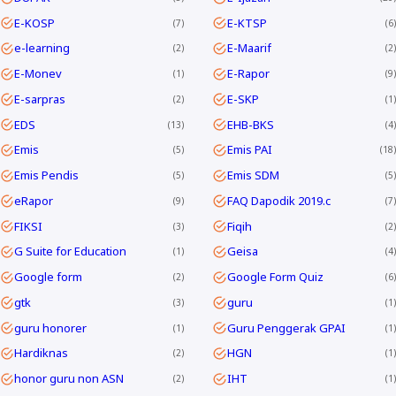
E-KOSP
E-KTSP
7
6
e-learning
E-Maarif
2
2
E-Monev
E-Rapor
1
9
E-sarpras
E-SKP
2
1
EDS
EHB-BKS
13
4
Emis
Emis PAI
5
18
Emis Pendis
Emis SDM
5
5
eRapor
FAQ Dapodik 2019.c
9
7
FIKSI
Fiqih
3
2
G Suite for Education
Geisa
1
4
Google form
Google Form Quiz
2
6
gtk
guru
3
1
guru honorer
Guru Penggerak GPAI
1
1
Hardiknas
HGN
2
1
honor guru non ASN
IHT
2
1