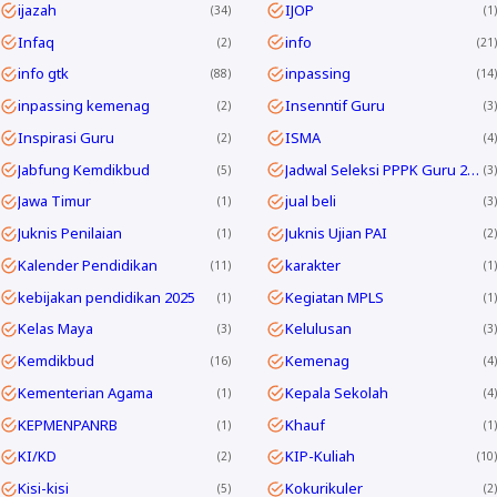
ijazah
IJOP
34
1
Infaq
info
2
21
info gtk
inpassing
88
14
inpassing kemenag
Insenntif Guru
2
3
Inspirasi Guru
ISMA
2
4
Jabfung Kemdikbud
Jadwal Seleksi PPPK Guru 2024
5
3
Jawa Timur
jual beli
1
3
Juknis Penilaian
Juknis Ujian PAI
1
2
Kalender Pendidikan
karakter
11
1
kebijakan pendidikan 2025
Kegiatan MPLS
1
1
Kelas Maya
Kelulusan
3
3
Kemdikbud
Kemenag
16
4
Kementerian Agama
Kepala Sekolah
1
4
KEPMENPANRB
Khauf
1
1
KI/KD
KIP-Kuliah
2
10
Kisi-kisi
Kokurikuler
5
2