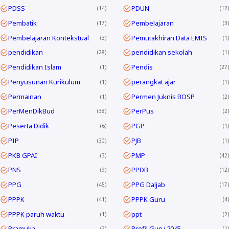
PDSS
PDUN
14
12
Pembatik
Pembelajaran
17
3
Pembelajaran Kontekstual
Pemutakhiran Data EMIS
3
1
pendidikan
pendidikan sekolah
28
1
Pendidikan Islam
Pendis
1
27
Penyusunan Kurikulum
perangkat ajar
1
1
Permainan
Permen Juknis BOSP
1
2
PerMenDikBud
PerPus
38
2
Peserta Didik
PGP
6
1
PIP
PJB
30
1
PKB GPAI
PMP
3
42
PNS
PPDB
9
12
PPG
PPG Daljab
45
17
PPPK
PPPK Guru
41
4
PPPK paruh waktu
ppt
1
2
Pramuka
Profil Guru 2045
3
1