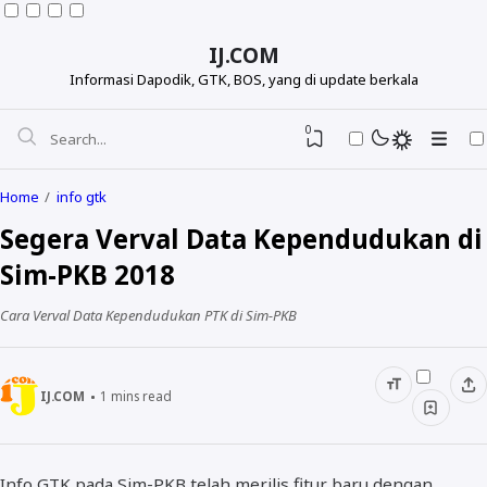
IJ.COM
Informasi Dapodik, GTK, BOS, yang di update berkala
0
Home
info gtk
Segera Verval Data Kependudukan di
Sim-PKB 2018
Cara Verval Data Kependudukan PTK di Sim-PKB
IJ.COM
1
mins read
Dapodikdasmen
Info GTK
Info GTK pada Sim-PKB telah merilis fitur baru dengan