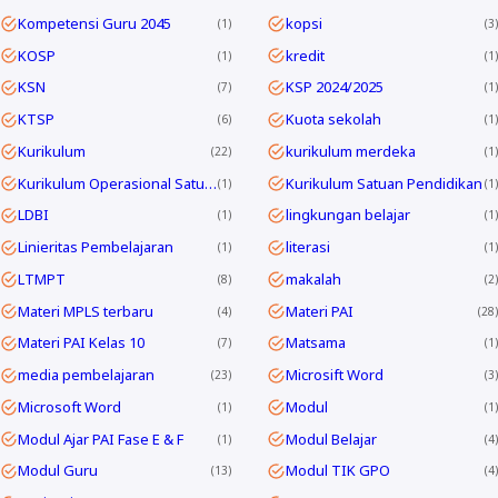
Kompetensi Guru 2045
kopsi
1
3
KOSP
kredit
1
1
KSN
KSP 2024/2025
7
1
KTSP
Kuota sekolah
6
1
Kurikulum
kurikulum merdeka
22
1
Kurikulum Operasional Satuan Pendidikan
Kurikulum Satuan Pendidikan
1
1
LDBI
lingkungan belajar
1
1
Linieritas Pembelajaran
literasi
1
1
LTMPT
makalah
8
2
Materi MPLS terbaru
Materi PAI
4
28
Materi PAI Kelas 10
Matsama
7
1
media pembelajaran
Microsift Word
23
3
Microsoft Word
Modul
1
1
Modul Ajar PAI Fase E & F
Modul Belajar
1
4
Modul Guru
Modul TIK GPO
13
4