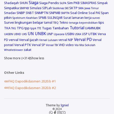
Siaga
Siaga Pendis
Sim PKB
Shadaqah
SHUN
SIMASPRAS
Simpak
SiLPA
Simpatika
SKTP
Simulasi
SIPLah
SIMPKB
Sisdiknas
SKI
SMA Jawa Timur
SNBP
SNMPTN
SNPMB
Soal Online
Span
Smadav
SNBT
Soal PAI
SNPTN
ptkin
SPMB
SULINGJAR
Surat lamaran kerja
Spektrum Keahlian
survei
Survei lingkungan belajar
tips
tamsil
Tekno
TBQ
tenaga kependidikan
Tutorial
TKA
TPG
tpp
Tugas Tambahan
UAMNUBK
TKG
tppk
TTE
UN
UNBK
USBN
UTBK
UNP
USP
Verva
UASBN
UBKD
UKS
Upacara
USKA
Verval PD
verval
Verval ijazah
PD
verval NIP
Verval
Verval Lulusan
Verval PTK
ponsel
Verval SP
VHD
video
Verval TIK
Visi Misi Sekolah
zakat
Whistleblower
Show more (+314)
Show less
Other Links
FAQ Dapodikdasmen 2020.b #1
FAQ Dapodikdasmen 2020.b #2
Theme by
Igniel
© 2024