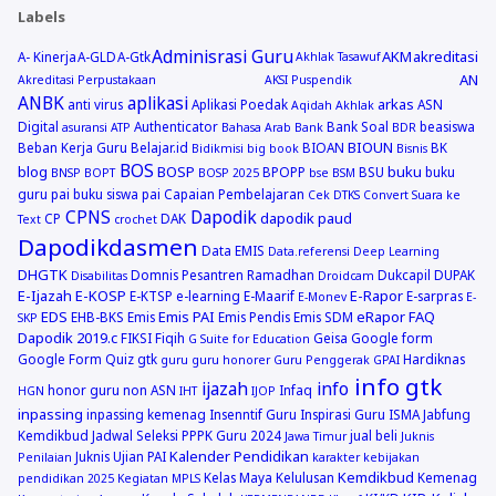
Labels
Adminisrasi Guru
AKM
akreditasi
A- Kinerja
A-GLD
A-Gtk
Akhlak Tasawuf
AN
Akreditasi Perpustakaan
AKSI Puspendik
ANBK
aplikasi
arkas
anti virus
Aplikasi Poedak
ASN
Aqidah Akhlak
Digital
Authenticator
Bank Soal
beasiswa
asuransi
ATP
Bahasa Arab
Bank
BDR
BIOUN
Beban Kerja Guru
Belajar.id
BIOAN
BK
Bidikmisi
big book
Bisnis
BOS
blog
BOSP
buku
BPOPP
BSU
buku
BNSP
BOPT
BOSP 2025
bse
BSM
guru pai
buku siswa pai
Capaian Pembelajaran
Cek DTKS
Convert Suara ke
CPNS
Dapodik
dapodik paud
CP
DAK
Text
crochet
Dapodikdasmen
Data EMIS
Data.referensi
Deep Learning
DHGTK
Domnis Pesantren Ramadhan
Dukcapil
DUPAK
Disabilitas
Droidcam
E-Ijazah
E-KOSP
E-Rapor
E-KTSP
e-learning
E-Maarif
E-sarpras
E-Monev
E-
EDS
Emis PAI
eRapor
FAQ
EHB-BKS
Emis
Emis Pendis
Emis SDM
SKP
Dapodik 2019.c
FIKSI
Fiqih
Geisa
Google form
G Suite for Education
Google Form Quiz
gtk
Hardiknas
guru
guru honorer
Guru Penggerak GPAI
info gtk
ijazah
info
honor guru non ASN
Infaq
HGN
IHT
IJOP
inpassing
inpassing kemenag
Insenntif Guru
Inspirasi Guru
ISMA
Jabfung
Kemdikbud
Jadwal Seleksi PPPK Guru 2024
jual beli
Jawa Timur
Juknis
Kalender Pendidikan
Juknis Ujian PAI
Penilaian
karakter
kebijakan
Kemdikbud
Kelas Maya
Kelulusan
Kemenag
pendidikan 2025
Kegiatan MPLS