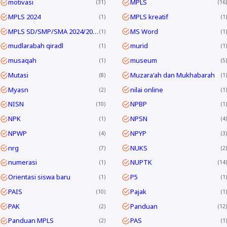
motivasi
MPLS
31
16
MPLS 2024
MPLS kreatif
1
1
MPLS SD/SMP/SMA 2024/2025
MS Word
1
1
mudlarabah qiradl
murid
1
1
musaqah
museum
1
5
Mutasi
Muzara'ah dan Mukhabarah
8
1
Myasn
nilai online
2
1
NISN
NPBP
10
1
NPK
NPSN
1
4
NPWP
NPYP
4
3
nrg
NUKS
7
2
numerasi
NUPTK
1
14
Orientasi siswa baru
P5
1
1
PAIS
Pajak
10
1
PAK
Panduan
2
12
Panduan MPLS
PAS
2
1