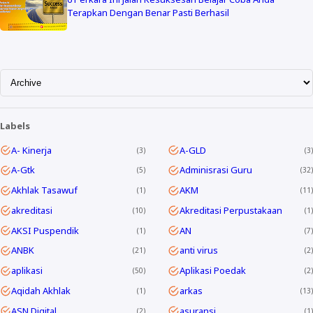
Terapkan Dengan Benar Pasti Berhasil
Labels
A- Kinerja
A-GLD
3
3
A-Gtk
Adminisrasi Guru
5
32
Akhlak Tasawuf
AKM
1
11
akreditasi
Akreditasi Perpustakaan
10
1
AKSI Puspendik
AN
1
7
ANBK
anti virus
21
2
aplikasi
Aplikasi Poedak
50
2
Aqidah Akhlak
arkas
1
13
ASN Digital
asuransi
2
1