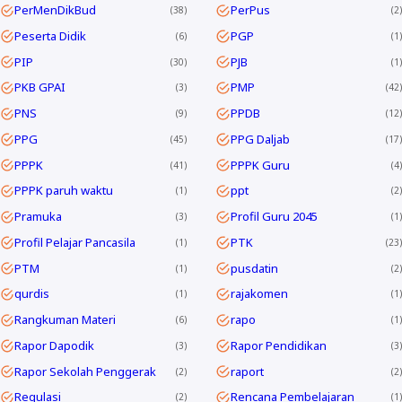
PerMenDikBud
PerPus
38
2
Peserta Didik
PGP
6
1
PIP
PJB
30
1
PKB GPAI
PMP
3
42
PNS
PPDB
9
12
PPG
PPG Daljab
45
17
PPPK
PPPK Guru
41
4
PPPK paruh waktu
ppt
1
2
Pramuka
Profil Guru 2045
3
1
Profil Pelajar Pancasila
PTK
1
23
PTM
pusdatin
1
2
qurdis
rajakomen
1
1
Rangkuman Materi
rapo
6
1
Rapor Dapodik
Rapor Pendidikan
3
3
Rapor Sekolah Penggerak
raport
2
2
Regulasi
Rencana Pembelajaran
2
1