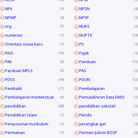
NPK
NPSN
1
4
NPWP
NPYP
4
3
nrg
NUKS
7
2
numerasi
NUPTK
1
14
Orientasi siswa baru
P5
1
1
PAIS
Pajak
10
1
PAK
Panduan
2
12
Panduan MPLS
PAS
2
1
PDSS
PDUN
14
12
Pembatik
Pembelajaran
17
3
Pembelajaran Kontekstual
Pemutakhiran Data EMIS
3
1
pendidikan
pendidikan sekolah
28
1
Pendidikan Islam
Pendis
1
27
Penyusunan Kurikulum
perangkat ajar
1
1
Permainan
Permen Juknis BOSP
1
2