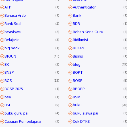
ATP
Authenticator
1
3
Bahasa Arab
Bank
1
1
Bank Soal
BDR
2
1
beasiswa
Beban Kerja Guru
2
4
Belajar.id
Bidikmisi
3
1
big book
BIOAN
1
3
BIOUN
Bisnis
16
1
BK
blog
2
19
BNSP
BOPT
1
1
BOS
BOSP
53
8
BOSP 2025
BPOPP
1
2
bse
BSM
1
1
BSU
buku
5
20
buku guru pai
buku siswa pai
4
2
Capaian Pembelajaran
Cek DTKS
3
1