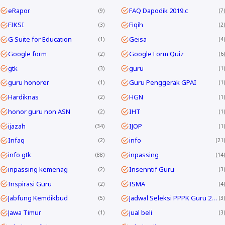
eRapor
FAQ Dapodik 2019.c
9
7
FIKSI
Fiqih
3
2
G Suite for Education
Geisa
1
4
Google form
Google Form Quiz
2
6
gtk
guru
3
1
guru honorer
Guru Penggerak GPAI
1
1
Hardiknas
HGN
2
1
honor guru non ASN
IHT
2
1
ijazah
IJOP
34
1
Infaq
info
2
21
info gtk
inpassing
88
14
inpassing kemenag
Insenntif Guru
2
3
Inspirasi Guru
ISMA
2
4
Jabfung Kemdikbud
Jadwal Seleksi PPPK Guru 2024
5
3
Jawa Timur
jual beli
1
3