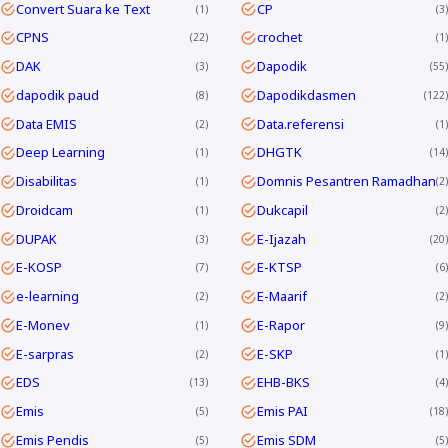
Convert Suara ke Text
CP
1
3
CPNS
crochet
22
1
DAK
Dapodik
3
55
dapodik paud
Dapodikdasmen
8
122
Data EMIS
Data.referensi
2
1
Deep Learning
DHGTK
1
14
Disabilitas
Domnis Pesantren Ramadhan
1
2
Droidcam
Dukcapil
1
2
DUPAK
E-Ijazah
3
20
E-KOSP
E-KTSP
7
6
e-learning
E-Maarif
2
2
E-Monev
E-Rapor
1
9
E-sarpras
E-SKP
2
1
EDS
EHB-BKS
13
4
Emis
Emis PAI
5
18
Emis Pendis
Emis SDM
5
5