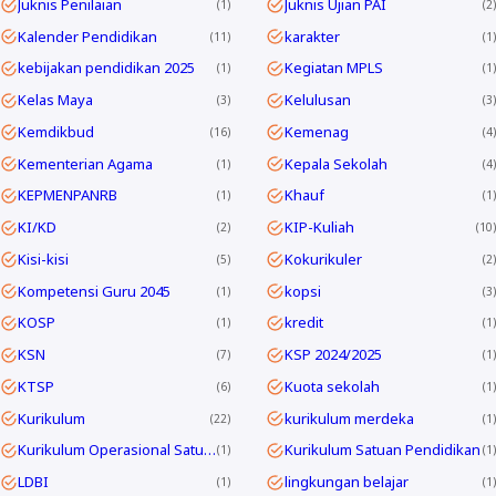
Juknis Penilaian
Juknis Ujian PAI
1
2
Kalender Pendidikan
karakter
11
1
kebijakan pendidikan 2025
Kegiatan MPLS
1
1
Kelas Maya
Kelulusan
3
3
Kemdikbud
Kemenag
16
4
Kementerian Agama
Kepala Sekolah
1
4
KEPMENPANRB
Khauf
1
1
KI/KD
KIP-Kuliah
2
10
Kisi-kisi
Kokurikuler
5
2
Kompetensi Guru 2045
kopsi
1
3
KOSP
kredit
1
1
KSN
KSP 2024/2025
7
1
KTSP
Kuota sekolah
6
1
Kurikulum
kurikulum merdeka
22
1
Kurikulum Operasional Satuan Pendidikan
Kurikulum Satuan Pendidikan
1
1
LDBI
lingkungan belajar
1
1