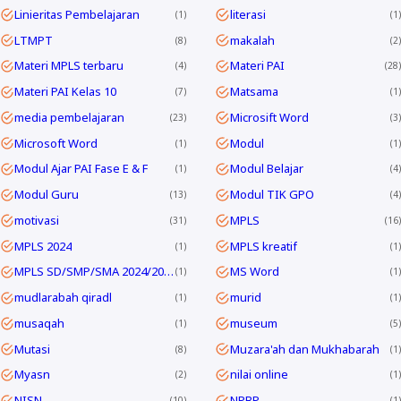
Linieritas Pembelajaran
literasi
1
1
LTMPT
makalah
8
2
Materi MPLS terbaru
Materi PAI
4
28
Materi PAI Kelas 10
Matsama
7
1
media pembelajaran
Microsift Word
23
3
Microsoft Word
Modul
1
1
Modul Ajar PAI Fase E & F
Modul Belajar
1
4
Modul Guru
Modul TIK GPO
13
4
motivasi
MPLS
31
16
MPLS 2024
MPLS kreatif
1
1
MPLS SD/SMP/SMA 2024/2025
MS Word
1
1
mudlarabah qiradl
murid
1
1
musaqah
museum
1
5
Mutasi
Muzara'ah dan Mukhabarah
8
1
Myasn
nilai online
2
1
NISN
NPBP
10
1