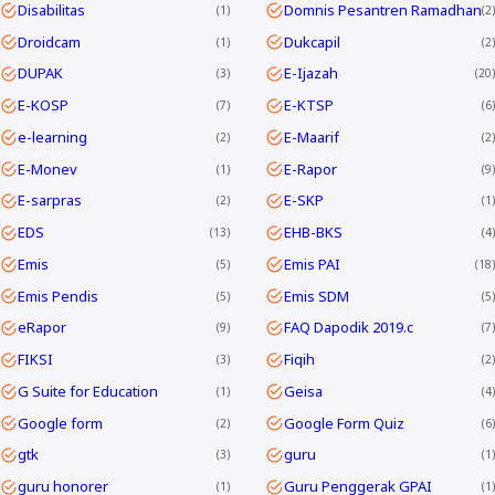
Disabilitas
Domnis Pesantren Ramadhan
1
2
Droidcam
Dukcapil
1
2
DUPAK
E-Ijazah
3
20
E-KOSP
E-KTSP
7
6
e-learning
E-Maarif
2
2
E-Monev
E-Rapor
1
9
E-sarpras
E-SKP
2
1
EDS
EHB-BKS
13
4
Emis
Emis PAI
5
18
Emis Pendis
Emis SDM
5
5
eRapor
FAQ Dapodik 2019.c
9
7
FIKSI
Fiqih
3
2
G Suite for Education
Geisa
1
4
Google form
Google Form Quiz
2
6
gtk
guru
3
1
guru honorer
Guru Penggerak GPAI
1
1