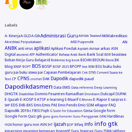
Labels
Adminisrasi Guru
AKM
akreditasi
A- Kinerja
A-GLD
A-Gtk
Akhlak Tasawuf
AN
Akreditasi Perpustakaan
AKSI Puspendik
ANBK
aplikasi
arkas
anti virus
Aplikasi Poedak
ASN
Aqidah Akhlak
Digital
Authenticator
Bank Soal
beasiswa
asuransi
ATP
Bahasa Arab
Bank
BDR
BIOUN
Beban Kerja Guru
Belajar.id
BIOAN
BK
Bidikmisi
big book
Bisnis
BOS
blog
BOSP
buku
BPOPP
BSU
buku
BNSP
BOPT
BOSP 2025
bse
BSM
guru pai
buku siswa pai
Capaian Pembelajaran
Cek DTKS
Convert Suara ke
CPNS
Dapodik
dapodik paud
CP
DAK
Text
crochet
Dapodikdasmen
Data EMIS
Data.referensi
Deep Learning
DHGTK
Domnis Pesantren Ramadhan
Dukcapil
DUPAK
Disabilitas
Droidcam
E-Ijazah
E-KOSP
E-Rapor
E-KTSP
e-learning
E-Maarif
E-sarpras
E-Monev
E-
EDS
Emis PAI
eRapor
FAQ
EHB-BKS
Emis
Emis Pendis
Emis SDM
SKP
Dapodik 2019.c
FIKSI
Fiqih
Geisa
Google form
G Suite for Education
Google Form Quiz
gtk
Hardiknas
guru
guru honorer
Guru Penggerak GPAI
info gtk
ijazah
info
honor guru non ASN
Infaq
HGN
IHT
IJOP
inpassing
inpassing kemenag
Insenntif Guru
Inspirasi Guru
ISMA
Jabfung