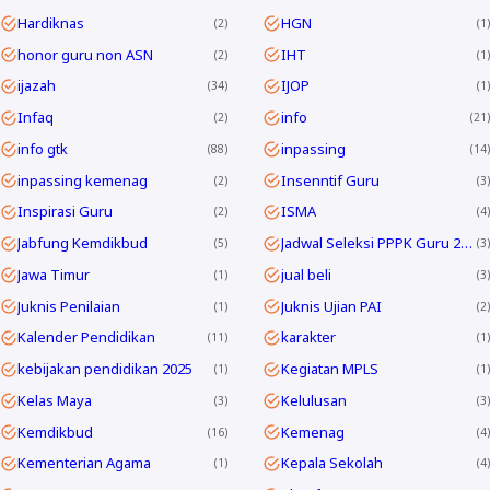
Hardiknas
HGN
2
1
honor guru non ASN
IHT
2
1
ijazah
IJOP
34
1
Infaq
info
2
21
info gtk
inpassing
88
14
inpassing kemenag
Insenntif Guru
2
3
Inspirasi Guru
ISMA
2
4
Jabfung Kemdikbud
Jadwal Seleksi PPPK Guru 2024
5
3
Jawa Timur
jual beli
1
3
Juknis Penilaian
Juknis Ujian PAI
1
2
Kalender Pendidikan
karakter
11
1
kebijakan pendidikan 2025
Kegiatan MPLS
1
1
Kelas Maya
Kelulusan
3
3
Kemdikbud
Kemenag
16
4
Kementerian Agama
Kepala Sekolah
1
4