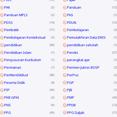
PAK
Panduan
2
12
Panduan MPLS
PAS
2
1
PDSS
PDUN
14
12
Pembatik
Pembelajaran
17
3
Pembelajaran Kontekstual
Pemutakhiran Data EMIS
3
1
pendidikan
pendidikan sekolah
28
1
Pendidikan Islam
Pendis
1
27
Penyusunan Kurikulum
perangkat ajar
1
1
Permainan
Permen Juknis BOSP
1
2
PerMenDikBud
PerPus
38
2
Peserta Didik
PGP
6
1
PIP
PJB
30
1
PKB GPAI
PMP
3
42
PNS
PPDB
9
12
PPG
PPG Daljab
45
17