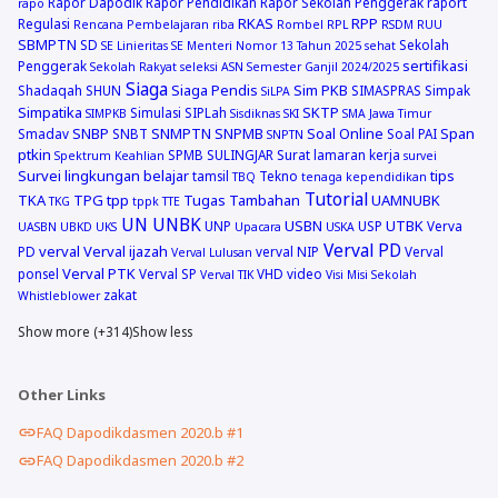
Rapor Dapodik
Rapor Pendidikan
Rapor Sekolah Penggerak
raport
rapo
RKAS
RPP
Regulasi
Rencana Pembelajaran
riba
Rombel
RPL
RSDM
RUU
SBMPTN
SD
Sekolah
SE Linieritas
SE Menteri Nomor 13 Tahun 2025
sehat
sertifikasi
Penggerak
Sekolah Rakyat
seleksi ASN
Semester Ganjil 2024/2025
Siaga
Siaga Pendis
Sim PKB
Shadaqah
SHUN
SIMASPRAS
Simpak
SiLPA
Simpatika
SKTP
Simulasi
SIPLah
SIMPKB
Sisdiknas
SKI
SMA Jawa Timur
SNBP
SNMPTN
SNPMB
Soal Online
Span
Smadav
SNBT
Soal PAI
SNPTN
ptkin
SPMB
SULINGJAR
Surat lamaran kerja
Spektrum Keahlian
survei
Survei lingkungan belajar
tips
tamsil
Tekno
TBQ
tenaga kependidikan
Tutorial
TKA
TPG
tpp
Tugas Tambahan
UAMNUBK
TKG
tppk
TTE
UN
UNBK
USBN
UTBK
UNP
USP
Verva
UASBN
UBKD
UKS
Upacara
USKA
Verval PD
verval
Verval ijazah
PD
verval NIP
Verval
Verval Lulusan
Verval PTK
ponsel
Verval SP
VHD
video
Verval TIK
Visi Misi Sekolah
zakat
Whistleblower
Show more (+314)
Show less
Other Links
FAQ Dapodikdasmen 2020.b #1
FAQ Dapodikdasmen 2020.b #2