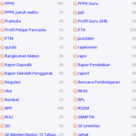
PPPK
PPPK Guru
41
4
PPPK paruh waktu
ppt
1
2
Pramuka
Profil Guru 2045
3
1
Profil Pelajar Pancasila
PTK
1
23
PTM
pusdatin
1
2
qurdis
rajakomen
1
1
Rangkuman Materi
rapo
6
1
Rapor Dapodik
Rapor Pendidikan
3
3
Rapor Sekolah Penggerak
raport
2
2
Regulasi
Rencana Pembelajaran
2
1
riba
RKAS
1
7
Rombel
RPL
1
1
RPP
RSDM
16
1
RUU
SBMPTN
1
18
SD
SE Linieritas
3
1
SE Menteri Nomor 13 Tahun 2025
sehat
1
1