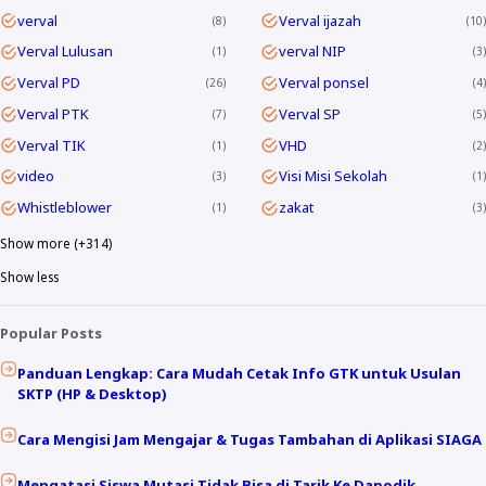
verval
Verval ijazah
8
10
Verval Lulusan
verval NIP
1
3
Verval PD
Verval ponsel
26
4
Verval PTK
Verval SP
7
5
Verval TIK
VHD
1
2
video
Visi Misi Sekolah
3
1
Whistleblower
zakat
1
3
Show more (+314)
Show less
Popular Posts
Panduan Lengkap: Cara Mudah Cetak Info GTK untuk Usulan
SKTP (HP & Desktop)
Cara Mengisi Jam Mengajar & Tugas Tambahan di Aplikasi SIAGA
Mengatasi Siswa Mutasi Tidak Bisa di Tarik Ke Dapodik