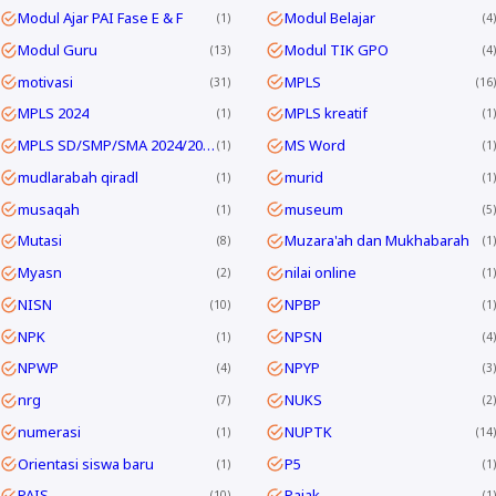
Modul Ajar PAI Fase E & F
Modul Belajar
1
4
Modul Guru
Modul TIK GPO
13
4
motivasi
MPLS
31
16
MPLS 2024
MPLS kreatif
1
1
MPLS SD/SMP/SMA 2024/2025
MS Word
1
1
mudlarabah qiradl
murid
1
1
musaqah
museum
1
5
Mutasi
Muzara'ah dan Mukhabarah
8
1
Myasn
nilai online
2
1
NISN
NPBP
10
1
NPK
NPSN
1
4
NPWP
NPYP
4
3
nrg
NUKS
7
2
numerasi
NUPTK
1
14
Orientasi siswa baru
P5
1
1
PAIS
Pajak
10
1