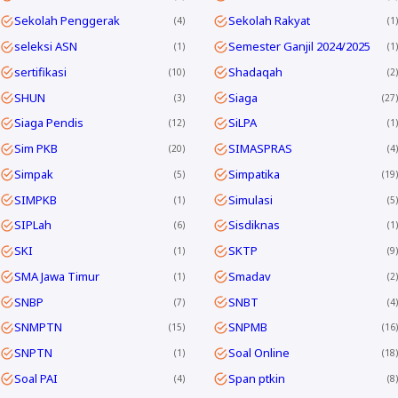
Sekolah Penggerak
Sekolah Rakyat
4
1
seleksi ASN
Semester Ganjil 2024/2025
1
1
sertifikasi
Shadaqah
10
2
SHUN
Siaga
3
27
Siaga Pendis
SiLPA
12
1
Sim PKB
SIMASPRAS
20
4
Simpak
Simpatika
5
19
SIMPKB
Simulasi
1
5
SIPLah
Sisdiknas
6
1
SKI
SKTP
1
9
SMA Jawa Timur
Smadav
1
2
SNBP
SNBT
7
4
SNMPTN
SNPMB
15
16
SNPTN
Soal Online
1
18
Soal PAI
Span ptkin
4
8