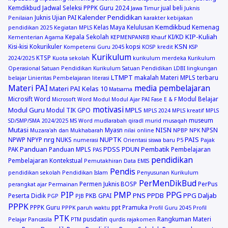
Kemdikbud
Jadwal Seleksi PPPK Guru 2024
jual beli
Jawa Timur
Juknis
Kalender Pendidikan
Juknis Ujian PAI
Penilaian
karakter
kebijakan
Kemdikbud
Kelas Maya
Kelulusan
Kemenag
pendidikan 2025
Kegiatan MPLS
KIP-Kuliah
Kepala Sekolah
KI/KD
Kementerian Agama
KEPMENPANRB
Khauf
KSN
Kisi-kisi
Kokurikuler
kopsi
Kompetensi Guru 2045
KOSP
kredit
KSP
Kurikulum
KTSP
2024/2025
Kuota sekolah
kurikulum merdeka
Kurikulum
Operasional Satuan Pendidikan
Kurikulum Satuan Pendidikan
LDBI
lingkungan
LTMPT
makalah
Materi MPLS terbaru
belajar
Linieritas Pembelajaran
literasi
Materi PAI
media pembelajaran
Materi PAI Kelas 10
Matsama
Microsift Word
Modul Belajar
Microsoft Word
Modul
Modul Ajar PAI Fase E & F
motivasi
Modul Guru
MPLS
Modul TIK GPO
MPLS 2024
MPLS kreatif
MPLS
museum
SD/SMP/SMA 2024/2025
MS Word
mudlarabah qiradl
murid
musaqah
Mutasi
NISN
Myasn
NPSN
Muzara'ah dan Mukhabarah
nilai online
NPBP
NPK
nrg
NUPTK
PAIS
NPWP
NPYP
NUKS
numerasi
Orientasi siswa baru
P5
Pajak
Panduan
PDSS
PDUN
Pembatik
PAK
Panduan MPLS
Pembelajaran
PAS
pendidikan
Pembelajaran Kontekstual
Pemutakhiran Data EMIS
Pendis
pendidikan sekolah
Pendidikan Islam
Penyusunan Kurikulum
PerMenDikBud
Permen Juknis BOSP
PerPus
perangkat ajar
Permainan
PIP
PMP
PPG
PNS
PPDB
PPG Daljab
Peserta Didik
PKB GPAI
PGP
PJB
PPPK
PPPK Guru
ppt
Pramuka
PPPK paruh waktu
Profil Guru 2045
Profil
PTK
pusdatin
Rangkuman Materi
Pelajar Pancasila
PTM
qurdis
rajakomen