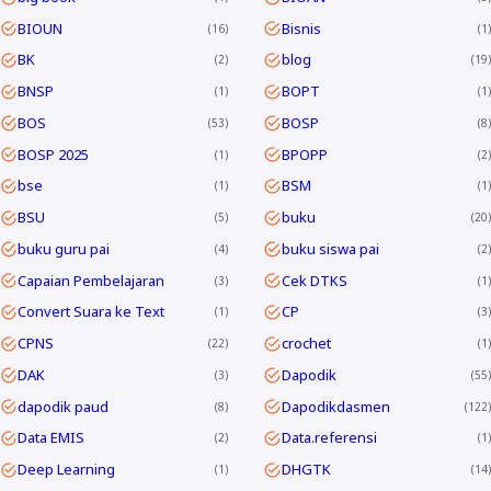
BIOUN
Bisnis
16
1
BK
blog
2
19
BNSP
BOPT
1
1
BOS
BOSP
53
8
BOSP 2025
BPOPP
1
2
bse
BSM
1
1
BSU
buku
5
20
buku guru pai
buku siswa pai
4
2
Capaian Pembelajaran
Cek DTKS
3
1
Convert Suara ke Text
CP
1
3
CPNS
crochet
22
1
DAK
Dapodik
3
55
dapodik paud
Dapodikdasmen
8
122
Data EMIS
Data.referensi
2
1
Deep Learning
DHGTK
1
14