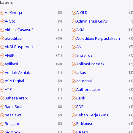
Labels
A- Kinerja
A-GLD
3
3
A-Gtk
Adminisrasi Guru
5
32
Akhlak Tasawuf
AKM
1
11
akreditasi
Akreditasi Perpustakaan
10
1
AKSI Puspendik
AN
1
7
ANBK
anti virus
21
2
aplikasi
Aplikasi Poedak
50
2
Aqidah Akhlak
arkas
1
13
ASN Digital
asuransi
2
1
ATP
Authenticator
1
3
Bahasa Arab
Bank
1
1
Bank Soal
BDR
2
1
beasiswa
Beban Kerja Guru
2
4
Belajar.id
Bidikmisi
3
1
big book
BIOAN
1
3