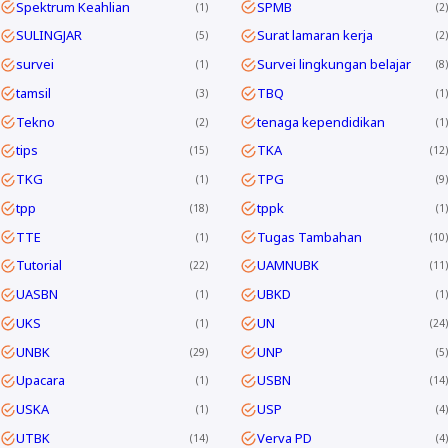
Spektrum Keahlian
SPMB
1
2
SULINGJAR
Surat lamaran kerja
5
2
survei
Survei lingkungan belajar
1
8
tamsil
TBQ
3
1
Tekno
tenaga kependidikan
2
1
tips
TKA
15
12
TKG
TPG
1
9
tpp
tppk
18
1
TTE
Tugas Tambahan
1
10
Tutorial
UAMNUBK
22
11
UASBN
UBKD
1
1
UKS
UN
1
24
UNBK
UNP
29
5
Upacara
USBN
1
14
USKA
USP
1
4
UTBK
Verva PD
14
4