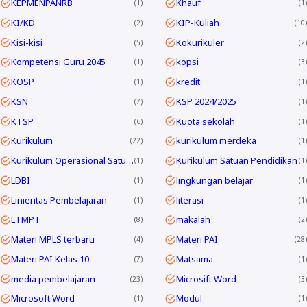
KEPMENPANRB
Khauf
1
1
KI/KD
KIP-Kuliah
2
10
Kisi-kisi
Kokurikuler
5
2
Kompetensi Guru 2045
kopsi
1
3
KOSP
kredit
1
1
KSN
KSP 2024/2025
7
1
KTSP
Kuota sekolah
6
1
Kurikulum
kurikulum merdeka
22
1
Kurikulum Operasional Satuan Pendidikan
Kurikulum Satuan Pendidikan
1
1
LDBI
lingkungan belajar
1
1
Linieritas Pembelajaran
literasi
1
1
LTMPT
makalah
8
2
Materi MPLS terbaru
Materi PAI
4
28
Materi PAI Kelas 10
Matsama
7
1
media pembelajaran
Microsift Word
23
3
Microsoft Word
Modul
1
1