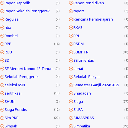
Rapor Dapodik
Rapor Pendidikan
3
3
Rapor Sekolah Penggerak
raport
2
2
Regulasi
Rencana Pembelajaran
2
1
riba
RKAS
1
7
Rombel
RPL
1
1
RPP
RSDM
16
1
RUU
SBMPTN
1
18
SD
SE Linieritas
3
1
SE Menteri Nomor 13 Tahun 2025
sehat
1
1
Sekolah Penggerak
Sekolah Rakyat
4
1
seleksi ASN
Semester Ganjil 2024/2025
1
1
sertifikasi
Shadaqah
10
2
SHUN
Siaga
3
27
Siaga Pendis
SiLPA
12
1
Sim PKB
SIMASPRAS
20
4
Simpak
Simpatika
5
19