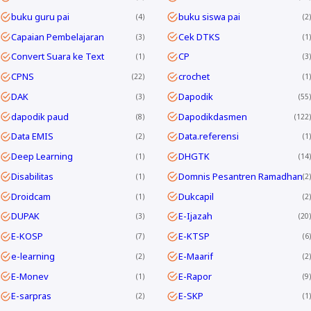
buku guru pai
buku siswa pai
4
2
Capaian Pembelajaran
Cek DTKS
3
1
Convert Suara ke Text
CP
1
3
CPNS
crochet
22
1
DAK
Dapodik
3
55
dapodik paud
Dapodikdasmen
8
122
Data EMIS
Data.referensi
2
1
Deep Learning
DHGTK
1
14
Disabilitas
Domnis Pesantren Ramadhan
1
2
Droidcam
Dukcapil
1
2
DUPAK
E-Ijazah
3
20
E-KOSP
E-KTSP
7
6
e-learning
E-Maarif
2
2
E-Monev
E-Rapor
1
9
E-sarpras
E-SKP
2
1