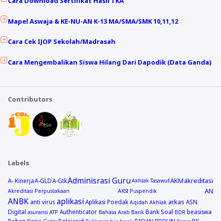
Cara Download Sertifikat Hasil TKA
Mapel Aswaja & KE-NU-AN K-13 MA/SMA/SMK 10,11,12
Cara Cek IJOP Sekolah/Madrasah
Cara Mengembalikan Siswa Hilang Dari Dapodik (Data Ganda)
Contributors
Labels
Adminisrasi Guru
AKM
akreditasi
A- Kinerja
A-GLD
A-Gtk
Akhlak Tasawuf
AN
Akreditasi Perpustakaan
AKSI Puspendik
ANBK
aplikasi
arkas
anti virus
Aplikasi Poedak
ASN
Aqidah Akhlak
Digital
Authenticator
Bank Soal
beasiswa
asuransi
ATP
Bahasa Arab
Bank
BDR
BIOUN
Beban Kerja Guru
Belajar.id
BIOAN
BK