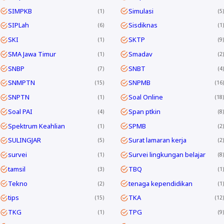
SIMPKB
Simulasi
1
5
SIPLah
Sisdiknas
6
1
SKI
SKTP
1
9
SMA Jawa Timur
Smadav
1
2
SNBP
SNBT
7
4
SNMPTN
SNPMB
15
16
SNPTN
Soal Online
1
18
Soal PAI
Span ptkin
4
8
Spektrum Keahlian
SPMB
1
2
SULINGJAR
Surat lamaran kerja
5
2
survei
Survei lingkungan belajar
1
8
tamsil
TBQ
3
1
Tekno
tenaga kependidikan
2
1
tips
TKA
15
12
TKG
TPG
1
9