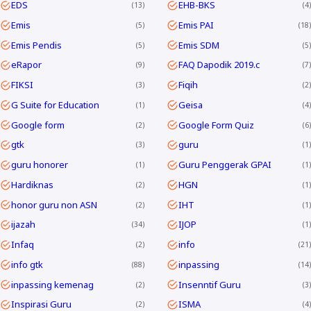
EDS
EHB-BKS
13
4
Emis
Emis PAI
5
18
Emis Pendis
Emis SDM
5
5
eRapor
FAQ Dapodik 2019.c
9
7
FIKSI
Fiqih
3
2
G Suite for Education
Geisa
1
4
Google form
Google Form Quiz
2
6
gtk
guru
3
1
guru honorer
Guru Penggerak GPAI
1
1
Hardiknas
HGN
2
1
honor guru non ASN
IHT
2
1
ijazah
IJOP
34
1
Infaq
info
2
21
info gtk
inpassing
88
14
inpassing kemenag
Insenntif Guru
2
3
Inspirasi Guru
ISMA
2
4