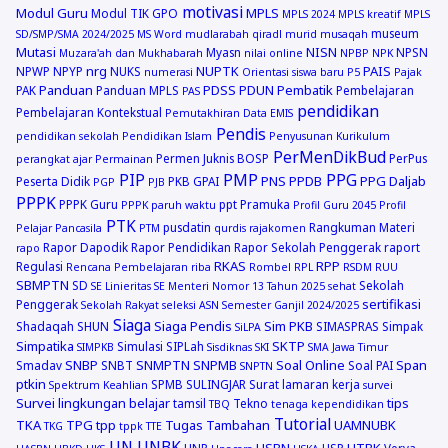
motivasi
Modul Guru
MPLS
Modul TIK GPO
MPLS 2024
MPLS kreatif
MPLS
museum
SD/SMP/SMA 2024/2025
MS Word
mudlarabah qiradl
murid
musaqah
Mutasi
NISN
Myasn
NPSN
Muzara'ah dan Mukhabarah
nilai online
NPBP
NPK
nrg
NUPTK
PAIS
NPWP
NPYP
NUKS
numerasi
Orientasi siswa baru
P5
Pajak
Panduan
PDSS
PDUN
Pembatik
PAK
Panduan MPLS
Pembelajaran
PAS
pendidikan
Pembelajaran Kontekstual
Pemutakhiran Data EMIS
Pendis
pendidikan sekolah
Pendidikan Islam
Penyusunan Kurikulum
PerMenDikBud
Permen Juknis BOSP
PerPus
perangkat ajar
Permainan
PIP
PMP
PPG
PNS
PPDB
PPG Daljab
Peserta Didik
PKB GPAI
PGP
PJB
PPPK
PPPK Guru
ppt
Pramuka
PPPK paruh waktu
Profil Guru 2045
Profil
PTK
pusdatin
Rangkuman Materi
Pelajar Pancasila
PTM
qurdis
rajakomen
Rapor Dapodik
Rapor Pendidikan
Rapor Sekolah Penggerak
raport
rapo
RKAS
RPP
Regulasi
Rencana Pembelajaran
riba
Rombel
RPL
RSDM
RUU
SBMPTN
SD
Sekolah
SE Linieritas
SE Menteri Nomor 13 Tahun 2025
sehat
sertifikasi
Penggerak
Sekolah Rakyat
seleksi ASN
Semester Ganjil 2024/2025
Siaga
Siaga Pendis
Sim PKB
Shadaqah
SHUN
SIMASPRAS
Simpak
SiLPA
Simpatika
SKTP
Simulasi
SIPLah
SIMPKB
Sisdiknas
SKI
SMA Jawa Timur
SNBP
SNMPTN
SNPMB
Soal Online
Span
Smadav
SNBT
Soal PAI
SNPTN
ptkin
SPMB
SULINGJAR
Surat lamaran kerja
Spektrum Keahlian
survei
Survei lingkungan belajar
tips
tamsil
Tekno
TBQ
tenaga kependidikan
Tutorial
TKA
TPG
tpp
Tugas Tambahan
UAMNUBK
TKG
tppk
TTE
UN
UNBK
USBN
UTBK
UNP
USP
Verva