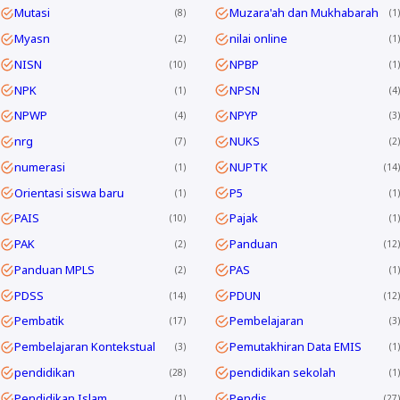
Mutasi
Muzara'ah dan Mukhabarah
8
1
Myasn
nilai online
2
1
NISN
NPBP
10
1
NPK
NPSN
1
4
NPWP
NPYP
4
3
nrg
NUKS
7
2
numerasi
NUPTK
1
14
Orientasi siswa baru
P5
1
1
PAIS
Pajak
10
1
PAK
Panduan
2
12
Panduan MPLS
PAS
2
1
PDSS
PDUN
14
12
Pembatik
Pembelajaran
17
3
Pembelajaran Kontekstual
Pemutakhiran Data EMIS
3
1
pendidikan
pendidikan sekolah
28
1
Pendidikan Islam
Pendis
1
27