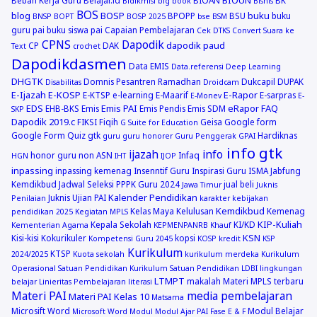
Bidikmisi
big book
Bisnis
BOS
blog
BOSP
buku
BPOPP
BSU
buku
BNSP
BOPT
BOSP 2025
bse
BSM
guru pai
buku siswa pai
Capaian Pembelajaran
Cek DTKS
Convert Suara ke
CPNS
Dapodik
dapodik paud
CP
DAK
Text
crochet
Dapodikdasmen
Data EMIS
Data.referensi
Deep Learning
DHGTK
Domnis Pesantren Ramadhan
Dukcapil
DUPAK
Disabilitas
Droidcam
E-Ijazah
E-KOSP
E-Rapor
E-KTSP
e-learning
E-Maarif
E-sarpras
E-Monev
E-
EDS
Emis PAI
eRapor
FAQ
EHB-BKS
Emis
Emis Pendis
Emis SDM
SKP
Dapodik 2019.c
FIKSI
Fiqih
Geisa
Google form
G Suite for Education
Google Form Quiz
gtk
Hardiknas
guru
guru honorer
Guru Penggerak GPAI
info gtk
ijazah
info
honor guru non ASN
Infaq
HGN
IHT
IJOP
inpassing
inpassing kemenag
Insenntif Guru
Inspirasi Guru
ISMA
Jabfung
Kemdikbud
Jadwal Seleksi PPPK Guru 2024
jual beli
Jawa Timur
Juknis
Kalender Pendidikan
Juknis Ujian PAI
Penilaian
karakter
kebijakan
Kemdikbud
Kelas Maya
Kelulusan
Kemenag
pendidikan 2025
Kegiatan MPLS
KIP-Kuliah
Kepala Sekolah
KI/KD
Kementerian Agama
KEPMENPANRB
Khauf
KSN
Kisi-kisi
Kokurikuler
kopsi
Kompetensi Guru 2045
KOSP
kredit
KSP
Kurikulum
KTSP
2024/2025
Kuota sekolah
kurikulum merdeka
Kurikulum
Operasional Satuan Pendidikan
Kurikulum Satuan Pendidikan
LDBI
lingkungan
LTMPT
makalah
Materi MPLS terbaru
belajar
Linieritas Pembelajaran
literasi
Materi PAI
media pembelajaran
Materi PAI Kelas 10
Matsama
Microsift Word
Modul Belajar
Microsoft Word
Modul
Modul Ajar PAI Fase E & F