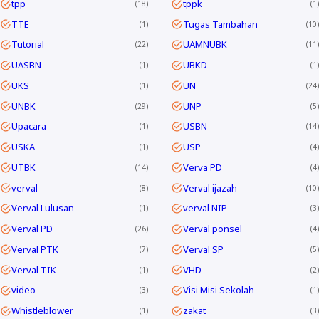
tpp
tppk
18
1
TTE
Tugas Tambahan
1
10
Tutorial
UAMNUBK
22
11
UASBN
UBKD
1
1
UKS
UN
1
24
UNBK
UNP
29
5
Upacara
USBN
1
14
USKA
USP
1
4
UTBK
Verva PD
14
4
verval
Verval ijazah
8
10
Verval Lulusan
verval NIP
1
3
Verval PD
Verval ponsel
26
4
Verval PTK
Verval SP
7
5
Verval TIK
VHD
1
2
video
Visi Misi Sekolah
3
1
Whistleblower
zakat
1
3