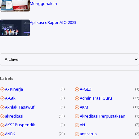
Menggunakan
Aplikasi eRapor AIO 2023
Labels
A- Kinerja
A-GLD
3
3
A-Gtk
Adminisrasi Guru
5
32
Akhlak Tasawuf
AKM
1
11
akreditasi
Akreditasi Perpustakaan
10
1
AKSI Puspendik
AN
1
7
ANBK
anti virus
21
2