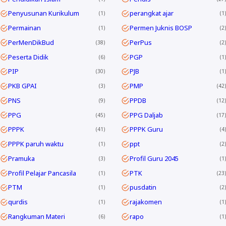
Penyusunan Kurikulum
perangkat ajar
1
1
Permainan
Permen Juknis BOSP
1
2
PerMenDikBud
PerPus
38
2
Peserta Didik
PGP
6
1
PIP
PJB
30
1
PKB GPAI
PMP
3
42
PNS
PPDB
9
12
PPG
PPG Daljab
45
17
PPPK
PPPK Guru
41
4
PPPK paruh waktu
ppt
1
2
Pramuka
Profil Guru 2045
3
1
Profil Pelajar Pancasila
PTK
1
23
PTM
pusdatin
1
2
qurdis
rajakomen
1
1
Rangkuman Materi
rapo
6
1