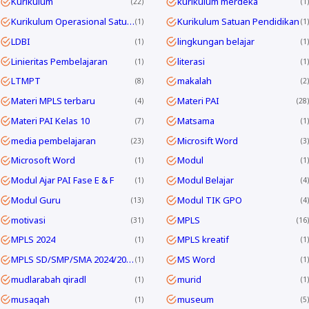
Kurikulum
kurikulum merdeka
22
1
Kurikulum Operasional Satuan Pendidikan
Kurikulum Satuan Pendidikan
1
1
LDBI
lingkungan belajar
1
1
Linieritas Pembelajaran
literasi
1
1
LTMPT
makalah
8
2
Materi MPLS terbaru
Materi PAI
4
28
Materi PAI Kelas 10
Matsama
7
1
media pembelajaran
Microsift Word
23
3
Microsoft Word
Modul
1
1
Modul Ajar PAI Fase E & F
Modul Belajar
1
4
Modul Guru
Modul TIK GPO
13
4
motivasi
MPLS
31
16
MPLS 2024
MPLS kreatif
1
1
MPLS SD/SMP/SMA 2024/2025
MS Word
1
1
mudlarabah qiradl
murid
1
1
musaqah
museum
1
5