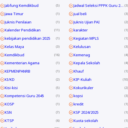
Jabfung Kemdikbud
Jadwal Seleksi PPPK Guru 2024
5
3
Jawa Timur
jual beli
1
3
Juknis Penilaian
Juknis Ujian PAI
1
2
Kalender Pendidikan
karakter
11
1
kebijakan pendidikan 2025
Kegiatan MPLS
1
1
Kelas Maya
Kelulusan
3
3
Kemdikbud
Kemenag
16
4
Kementerian Agama
Kepala Sekolah
1
4
KEPMENPANRB
Khauf
1
1
KI/KD
KIP-Kuliah
2
10
Kisi-kisi
Kokurikuler
5
2
Kompetensi Guru 2045
kopsi
1
3
KOSP
kredit
1
1
KSN
KSP 2024/2025
7
1
KTSP
Kuota sekolah
6
1