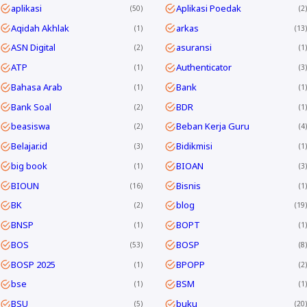
aplikasi
Aplikasi Poedak
50
2
Aqidah Akhlak
arkas
1
13
ASN Digital
asuransi
2
1
ATP
Authenticator
1
3
Bahasa Arab
Bank
1
1
Bank Soal
BDR
2
1
beasiswa
Beban Kerja Guru
2
4
Belajar.id
Bidikmisi
3
1
big book
BIOAN
1
3
BIOUN
Bisnis
16
1
BK
blog
2
19
BNSP
BOPT
1
1
BOS
BOSP
53
8
BOSP 2025
BPOPP
1
2
bse
BSM
1
1
BSU
buku
5
20