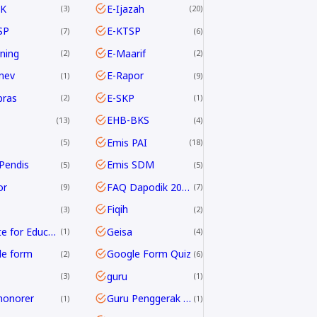
K
E-Ijazah
3
20
SP
E-KTSP
7
6
rning
E-Maarif
2
2
nev
E-Rapor
1
9
pras
E-SKP
2
1
EHB-BKS
13
4
Emis PAI
5
18
Pendis
Emis SDM
5
5
or
FAQ Dapodik 2019.c
9
7
Fiqih
3
2
G Suite for Education
Geisa
1
4
le form
Google Form Quiz
2
6
guru
3
1
honorer
Guru Penggerak GPAI
1
1