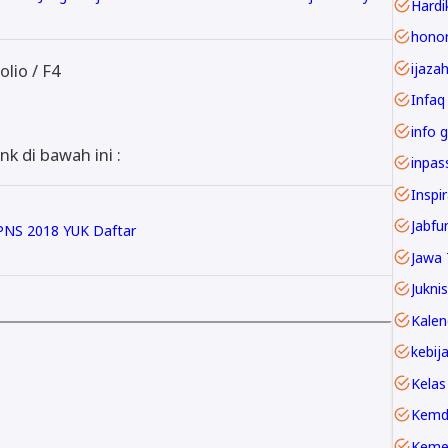
Hardi
ijaza
lio / F4
Infaq
info g
k di bawah ini :
Inspi
PNS 2018 YUK Daftar
Jawa 
Juknis
Kelas
Kemd