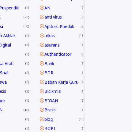
Puspendik
AN
1
7
K
anti virus
21
2
si
Aplikasi Poedak
50
2
h Akhlak
arkas
1
13
igital
asuransi
2
1
Authenticator
1
3
sa Arab
Bank
1
1
Soal
BDR
2
1
swa
Beban Kerja Guru
2
4
r.id
Bidikmisi
3
1
ook
BIOAN
1
3
N
Bisnis
16
1
blog
2
19
P
BOPT
1
1