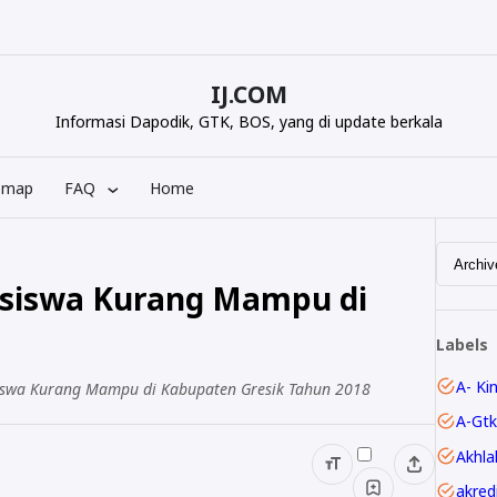
IJ.COM
Informasi Dapodik, GTK, BOS, yang di update berkala
emap
FAQ
Home
siswa Kurang Mampu di
Labels
A- Ki
iswa Kurang Mampu di Kabupaten Gresik Tahun 2018
A-Gtk
Akhla
akred