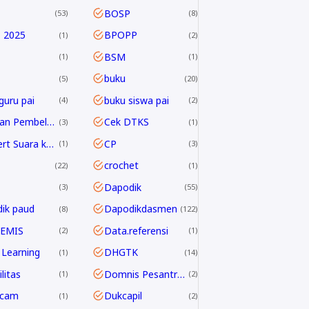
BOSP
53
8
 2025
BPOPP
1
2
BSM
1
1
buku
5
20
guru pai
buku siswa pai
4
2
Capaian Pembelajaran
Cek DTKS
3
1
Convert Suara ke Text
CP
1
3
crochet
22
1
Dapodik
3
55
ik paud
Dapodikdasmen
8
122
 EMIS
Data.referensi
2
1
Learning
DHGTK
1
14
litas
Domnis Pesantren Ramadhan
1
2
dcam
Dukcapil
1
2