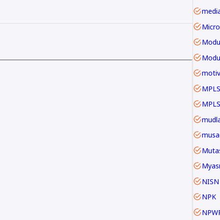
Micro
Modu
motiv
MPLS
mudla
musa
Mutas
Myas
NISN
NPK
NPW