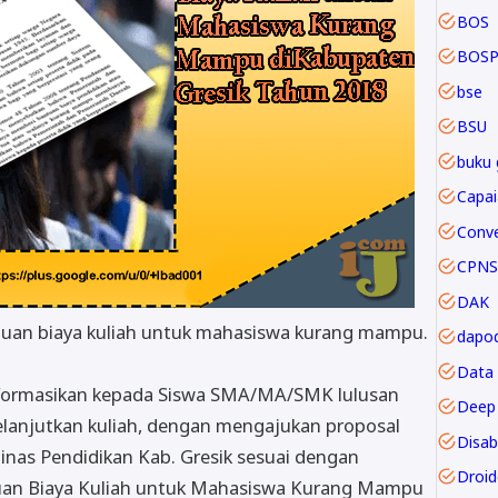
BOS
BOSP
bse
BSU
buku 
CPNS
DAK
ntuan biaya kuliah untuk mahasiswa kurang mampu.
dapod
Data
nformasikan kepada Siswa SMA/MA/SMK lulusan
Deep 
lanjutkan kuliah, dengan mengajukan proposal
Disabi
inas Pendidikan Kab. Gresik sesuai dengan
Droi
uan Biaya Kuliah untuk Mahasiswa Kurang Mampu