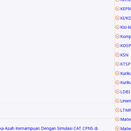
KEP
KI/K
Kisi-ki
KOSP
KSN
KTSP
Kurik
LDBI
LTM
ka Asah Kemampuan Dengan Simulasi CAT CPNS di