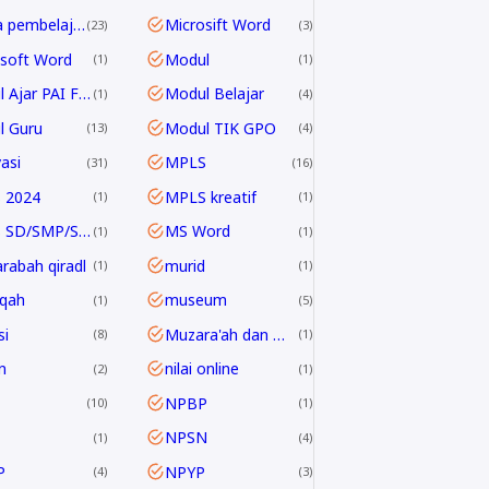
media pembelajaran
Microsift Word
23
3
soft Word
Modul
1
1
Modul Ajar PAI Fase E & F
Modul Belajar
1
4
l Guru
Modul TIK GPO
13
4
asi
MPLS
31
16
 2024
MPLS kreatif
1
1
MPLS SD/SMP/SMA 2024/2025
MS Word
1
1
rabah qiradl
murid
1
1
qah
museum
1
5
i
Muzara'ah dan Mukhabarah
8
1
n
nilai online
2
1
NPBP
10
1
NPSN
1
4
P
NPYP
4
3