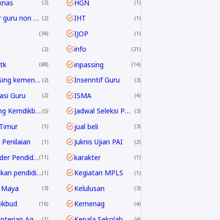
knas
HGN
2
1
honor guru non ASN
IHT
2
1
h
IJOP
34
1
info
2
21
tk
inpassing
88
14
inpassing kemenag
Insenntif Guru
2
3
rasi Guru
ISMA
2
4
Jabfung Kemdikbud
Jadwal Seleksi PPPK Guru 2024
5
3
Timur
jual beli
1
3
 Penilaian
Juknis Ujian PAI
1
2
Kalender Pendidikan
karakter
11
1
kebijakan pendidikan 2025
Kegiatan MPLS
1
1
 Maya
Kelulusan
3
3
ikbud
Kemenag
16
4
Kementerian Agama
Kepala Sekolah
1
4