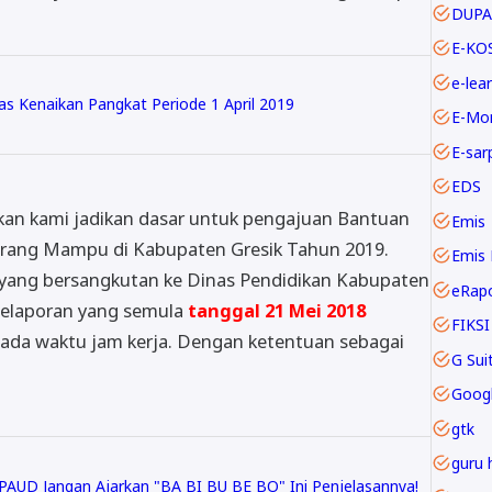
DUPA
E-KO
e-lea
as Kenaikan Pangkat Periode 1 April 2019
E-Mo
E-sar
EDS
l akan kami jadikan dasar untuk pengajuan Bantuan
Emis
rang Mampu di Kabupaten Gresik Tahun 2019.
Emis 
 yang bersangkutan ke Dinas Pendidikan Kabupaten
eRap
Pelaporan yang semula
tanggal 21 Mei 2018
FIKSI
ada waktu jam kerja. Dengan ketentuan sebagai
Goog
gtk
guru 
 PAUD Jangan Ajarkan "BA BI BU BE BO" Ini Penjelasannya!