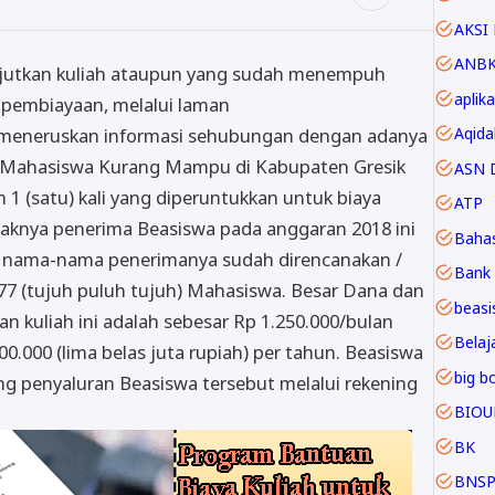
AKSI 
ANB
anjutkan kuliah ataupun yang sudah menempuh
aplika
a pembiayaan, melalui laman
Aqida
ya meneruskan informasi sehubungan dengan adanya
k Mahasiswa Kurang Mampu di Kabupaten Gresik
ASN D
 1 (satu) kali yang diperuntukkan untuk biaya
ATP
yaknya penerima Beasiswa pada anggaran 2018 ini
Baha
g nama-nama penerimanya sudah direncanakan /
Bank 
77 (tujuh puluh tujuh) Mahasiswa. Besar Dana dan
beasi
 kuliah ini adalah sebesar Rp 1.250.000/bulan
Belaja
0.000 (lima belas juta rupiah) per tahun. Beasiswa
big b
ng penyaluran Beasiswa tersebut melalui rekening
BIOU
BK
BNS