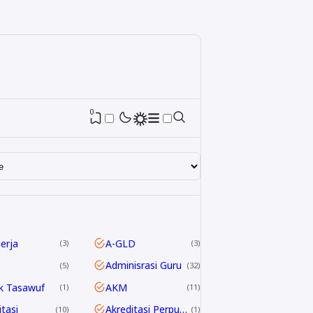
0
nerja
A-GLD
3
3
Adminisrasi Guru
5
32
k Tasawuf
AKM
1
11
itasi
Akreditasi Perpustakaan
10
1