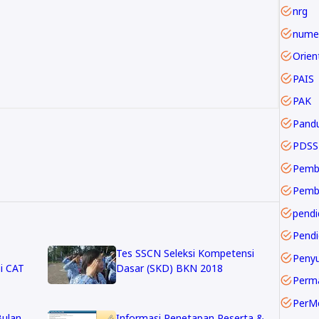
nrg
numer
PAIS
PAK
Pand
PDSS
Pemb
pendi
Pendi
Tes SSCN Seleksi Kompetensi
i CAT
Dasar (SKD) BKN 2018
Perm
PerM
Bulan
Informasi Penetapan Peserta &