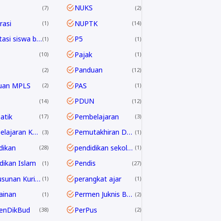
NUKS
7
2
asi
NUPTK
1
14
Orientasi siswa baru
P5
1
1
Pajak
10
1
Panduan
2
12
uan MPLS
PAS
2
1
PDUN
14
12
atik
Pembelajaran
17
3
Pembelajaran Kontekstual
Pemutakhiran Data EMIS
3
1
dikan
pendidikan sekolah
28
1
dikan Islam
Pendis
1
27
Penyusunan Kurikulum
perangkat ajar
1
1
ainan
Permen Juknis BOSP
1
2
enDikBud
PerPus
38
2