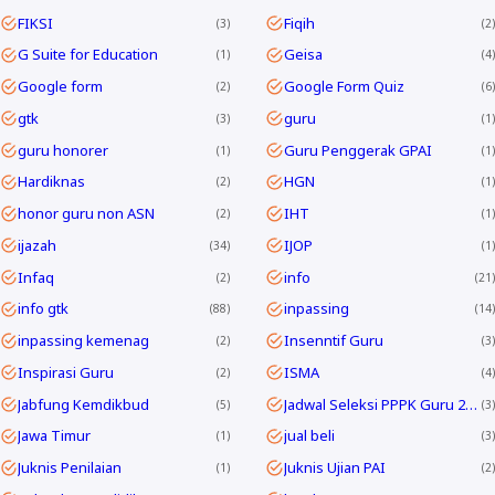
FIKSI
Fiqih
3
2
G Suite for Education
Geisa
1
4
Google form
Google Form Quiz
2
6
gtk
guru
3
1
guru honorer
Guru Penggerak GPAI
1
1
Hardiknas
HGN
2
1
honor guru non ASN
IHT
2
1
ijazah
IJOP
34
1
Infaq
info
2
21
info gtk
inpassing
88
14
inpassing kemenag
Insenntif Guru
2
3
Inspirasi Guru
ISMA
2
4
Jabfung Kemdikbud
Jadwal Seleksi PPPK Guru 2024
5
3
Jawa Timur
jual beli
1
3
Juknis Penilaian
Juknis Ujian PAI
1
2