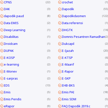
CPNS
crochet
22
1
DAK
Dapodik
3
55
dapodik paud
Dapodikdasmen
8
122
Data EMIS
Data.referensi
2
1
Deep Learning
DHGTK
1
14
Disabilitas
Domnis Pesantren Ramadhan
1
2
Droidcam
Dukcapil
1
2
DUPAK
E-Ijazah
3
20
E-KOSP
E-KTSP
7
6
e-learning
E-Maarif
2
2
E-Monev
E-Rapor
1
9
E-sarpras
E-SKP
2
1
EDS
EHB-BKS
13
4
Emis
Emis PAI
5
18
Emis Pendis
Emis SDM
5
5
eRapor
FAQ Dapodik 2019.c
9
7