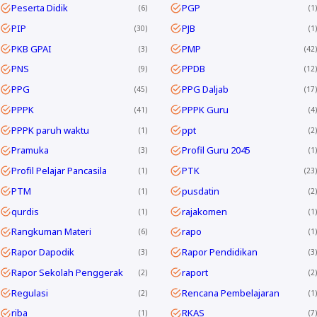
Peserta Didik
PGP
6
1
PIP
PJB
30
1
PKB GPAI
PMP
3
42
PNS
PPDB
9
12
PPG
PPG Daljab
45
17
PPPK
PPPK Guru
41
4
PPPK paruh waktu
ppt
1
2
Pramuka
Profil Guru 2045
3
1
Profil Pelajar Pancasila
PTK
1
23
PTM
pusdatin
1
2
qurdis
rajakomen
1
1
Rangkuman Materi
rapo
6
1
Rapor Dapodik
Rapor Pendidikan
3
3
Rapor Sekolah Penggerak
raport
2
2
Regulasi
Rencana Pembelajaran
2
1
riba
RKAS
1
7