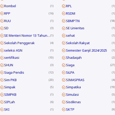
Rombel
RPL
1
1
RPP
RSDM
16
1
RUU
SBMPTN
1
18
SD
SE Linieritas
3
1
SE Menteri Nomor 13 Tahun 2025
sehat
1
1
Sekolah Penggerak
Sekolah Rakyat
4
1
seleksi ASN
Semester Ganjil 2024/2025
1
1
sertifikasi
Shadaqah
10
2
SHUN
Siaga
3
27
Siaga Pendis
SiLPA
12
1
Sim PKB
SIMASPRAS
20
4
Simpak
Simpatika
5
19
SIMPKB
Simulasi
1
5
SIPLah
Sisdiknas
6
1
SKI
SKTP
1
9