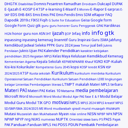
DHGTK
Domnis Pesantren Ramadhan
Dukcapil
DUPAK
Disabilitas
Droidcam
E-Ijazah
E-KOSP
E-Rapor
E-KTSP
e-learning
E-Maarif
E-sarpras
E-Monev
E-
EDS
Emis PAI
eRapor
FAQ
EHB-BKS
Emis
Emis Pendis
Emis SDM
SKP
Dapodik 2019.c
FIKSI
Fiqih
Geisa
Google form
G Suite for Education
Google Form Quiz
gtk
Hardiknas
guru
guru honorer
Guru Penggerak GPAI
info gtk
ijazah
info
honor guru non ASN
Infaq
HGN
IHT
IJOP
inpassing
inpassing kemenag
Insenntif Guru
Inspirasi Guru
ISMA
Jabfung
Kemdikbud
Jadwal Seleksi PPPK Guru 2024
jual beli
Jawa Timur
Juknis
Kalender Pendidikan
Juknis Ujian PAI
Penilaian
karakter
kebijakan
Kemdikbud
Kelas Maya
Kelulusan
Kemenag
pendidikan 2025
Kegiatan MPLS
KIP-Kuliah
Kepala Sekolah
KI/KD
Kementerian Agama
KEPMENPANRB
Khauf
KSN
Kisi-kisi
Kokurikuler
kopsi
Kompetensi Guru 2045
KOSP
kredit
KSP
Kurikulum
KTSP
2024/2025
Kuota sekolah
kurikulum merdeka
Kurikulum
Operasional Satuan Pendidikan
Kurikulum Satuan Pendidikan
LDBI
lingkungan
LTMPT
makalah
Materi MPLS terbaru
belajar
Linieritas Pembelajaran
literasi
Materi PAI
media pembelajaran
Materi PAI Kelas 10
Matsama
Microsift Word
Modul Belajar
Microsoft Word
Modul
Modul Ajar PAI Fase E & F
motivasi
Modul Guru
MPLS
Modul TIK GPO
MPLS 2024
MPLS kreatif
MPLS
museum
SD/SMP/SMA 2024/2025
MS Word
mudlarabah qiradl
murid
musaqah
Mutasi
NISN
Myasn
NPSN
Muzara'ah dan Mukhabarah
nilai online
NPBP
NPK
nrg
NUPTK
PAIS
NPWP
NPYP
NUKS
numerasi
Orientasi siswa baru
P5
Pajak
Panduan
PDSS
PDUN
Pembatik
PAK
Panduan MPLS
Pembelajaran
PAS