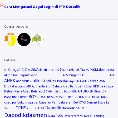
Cara Mengatasi Gagal Login di PTK Datadik
Contributors
Labels
Adminisrasi Guru
AKM
akreditasi
A- Kinerja
A-GLD
A-Gtk
Akhlak Tasawuf
AN
Akreditasi Perpustakaan
AKSI Puspendik
ANBK
aplikasi
arkas
anti virus
Aplikasi Poedak
ASN
Aqidah Akhlak
Digital
Authenticator
Bank Soal
beasiswa
asuransi
ATP
Bahasa Arab
Bank
BDR
BIOUN
Beban Kerja Guru
Belajar.id
BIOAN
BK
Bidikmisi
big book
Bisnis
BOS
blog
BOSP
buku
BPOPP
BSU
buku
BNSP
BOPT
BOSP 2025
bse
BSM
guru pai
buku siswa pai
Capaian Pembelajaran
Cek DTKS
Convert Suara ke
CPNS
Dapodik
dapodik paud
CP
DAK
Text
crochet
Dapodikdasmen
Data EMIS
Data.referensi
Deep Learning