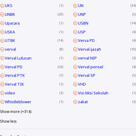
UKS
UN
1
24
UNBK
UNP
29
5
Upacara
USBN
1
14
USKA
USP
1
4
UTBK
Verva PD
14
4
verval
Verval ijazah
8
10
Verval Lulusan
verval NIP
1
3
Verval PD
Verval ponsel
26
4
Verval PTK
Verval SP
7
5
Verval TIK
VHD
1
2
video
Visi Misi Sekolah
3
1
Whistleblower
zakat
1
3
Show more (+314)
Show less