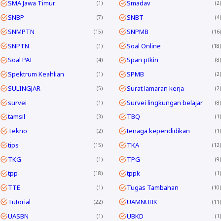
SMA Jawa Timur
Smadav
1
2
SNBP
SNBT
7
4
SNMPTN
SNPMB
15
16
SNPTN
Soal Online
1
18
Soal PAI
Span ptkin
4
8
Spektrum Keahlian
SPMB
1
2
SULINGJAR
Surat lamaran kerja
5
2
survei
Survei lingkungan belajar
1
8
tamsil
TBQ
3
1
Tekno
tenaga kependidikan
2
1
tips
TKA
15
12
TKG
TPG
1
9
tpp
tppk
18
1
TTE
Tugas Tambahan
1
10
Tutorial
UAMNUBK
22
11
UASBN
UBKD
1
1