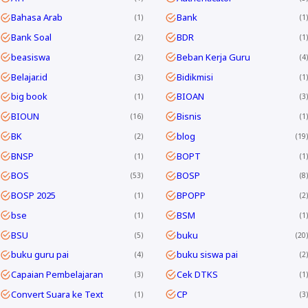
Bahasa Arab
Bank
1
1
Bank Soal
BDR
2
1
beasiswa
Beban Kerja Guru
2
4
Belajar.id
Bidikmisi
3
1
big book
BIOAN
1
3
BIOUN
Bisnis
16
1
BK
blog
2
19
BNSP
BOPT
1
1
BOS
BOSP
53
8
BOSP 2025
BPOPP
1
2
bse
BSM
1
1
BSU
buku
5
20
buku guru pai
buku siswa pai
4
2
Capaian Pembelajaran
Cek DTKS
3
1
Convert Suara ke Text
CP
1
3