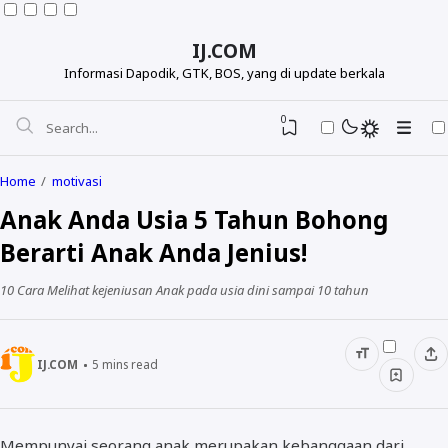
IJ.COM
Informasi Dapodik, GTK, BOS, yang di update berkala
0
Home
motivasi
Anak Anda Usia 5 Tahun Bohong
Berarti Anak Anda Jenius!
10 Cara Melihat kejeniusan Anak pada usia dini sampai 10 tahun
IJ.COM
5
mins read
Dapodikdasmen
Info GTK
Mempunyai seorang anak merupakan kebanggaan dari