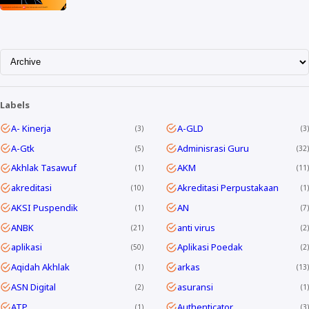
Labels
A- Kinerja
A-GLD
3
3
A-Gtk
Adminisrasi Guru
5
32
Akhlak Tasawuf
AKM
1
11
akreditasi
Akreditasi Perpustakaan
10
1
AKSI Puspendik
AN
1
7
ANBK
anti virus
21
2
aplikasi
Aplikasi Poedak
50
2
Aqidah Akhlak
arkas
1
13
ASN Digital
asuransi
2
1
ATP
Authenticator
1
3