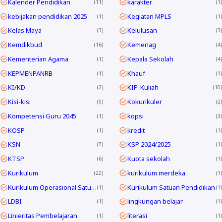
Kalender Pendidikan
karakter
11
1
kebijakan pendidikan 2025
Kegiatan MPLS
1
1
Kelas Maya
Kelulusan
3
3
Kemdikbud
Kemenag
16
4
Kementerian Agama
Kepala Sekolah
1
4
KEPMENPANRB
Khauf
1
1
KI/KD
KIP-Kuliah
2
10
Kisi-kisi
Kokurikuler
5
2
Kompetensi Guru 2045
kopsi
1
3
KOSP
kredit
1
1
KSN
KSP 2024/2025
7
1
KTSP
Kuota sekolah
6
1
Kurikulum
kurikulum merdeka
22
1
Kurikulum Operasional Satuan Pendidikan
Kurikulum Satuan Pendidikan
1
1
LDBI
lingkungan belajar
1
1
Linieritas Pembelajaran
literasi
1
1