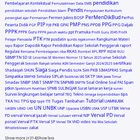
pendidikan
Pembelajaran Kontekstual
Pemutakhiran Data EMIS
Pendis
pendidikan sekolah
Pendidikan Islam
Penyusunan Kurikulum
PerMenDikBud
Permen Juknis BOSP
PerPus
perangkat ajar
Permainan
PIP
PMP
PPG
PNS
PPDB
PPG Daljab
Peserta Didik
PKB GPAI
PGP
PJB
PPPK
PPPK Guru
ppt
Pramuka
PPPK paruh waktu
Profil Guru 2045
Profil
PTK
pusdatin
Rangkuman Materi
Pelajar Pancasila
PTM
qurdis
rajakomen
Rapor Dapodik
Rapor Pendidikan
Rapor Sekolah Penggerak
raport
rapo
RKAS
RPP
Regulasi
Rencana Pembelajaran
riba
Rombel
RPL
RSDM
RUU
SBMPTN
SD
Sekolah
SE Linieritas
SE Menteri Nomor 13 Tahun 2025
sehat
sertifikasi
Penggerak
Sekolah Rakyat
seleksi ASN
Semester Ganjil 2024/2025
Siaga
Siaga Pendis
Sim PKB
Shadaqah
SHUN
SIMASPRAS
Simpak
SiLPA
Simpatika
SKTP
Simulasi
SIPLah
SIMPKB
Sisdiknas
SKI
SMA Jawa Timur
SNBP
SNMPTN
SNPMB
Soal Online
Span
Smadav
SNBT
Soal PAI
SNPTN
ptkin
SPMB
SULINGJAR
Surat lamaran kerja
Spektrum Keahlian
survei
Survei lingkungan belajar
tips
tamsil
Tekno
TBQ
tenaga kependidikan
Tutorial
TKA
TPG
tpp
Tugas Tambahan
UAMNUBK
TKG
tppk
TTE
UN
UNBK
USBN
UTBK
UNP
USP
Verva
UASBN
UBKD
UKS
Upacara
USKA
Verval PD
verval
Verval ijazah
PD
verval NIP
Verval
Verval Lulusan
Verval PTK
ponsel
Verval SP
VHD
video
Verval TIK
Visi Misi Sekolah
zakat
Whistleblower
Show more (+314)
Show less