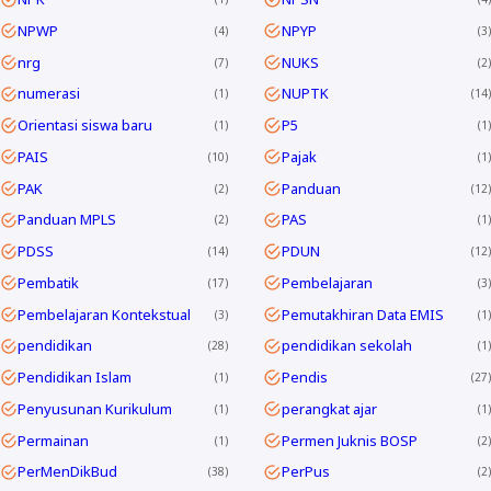
NPWP
NPYP
4
3
nrg
NUKS
7
2
numerasi
NUPTK
1
14
Orientasi siswa baru
P5
1
1
PAIS
Pajak
10
1
PAK
Panduan
2
12
Panduan MPLS
PAS
2
1
PDSS
PDUN
14
12
Pembatik
Pembelajaran
17
3
Pembelajaran Kontekstual
Pemutakhiran Data EMIS
3
1
pendidikan
pendidikan sekolah
28
1
Pendidikan Islam
Pendis
1
27
Penyusunan Kurikulum
perangkat ajar
1
1
Permainan
Permen Juknis BOSP
1
2
PerMenDikBud
PerPus
38
2