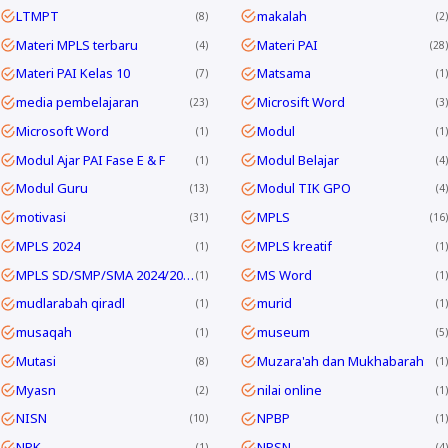
LTMPT
makalah
8
2
Materi MPLS terbaru
Materi PAI
4
28
Materi PAI Kelas 10
Matsama
7
1
media pembelajaran
Microsift Word
23
3
Microsoft Word
Modul
1
1
Modul Ajar PAI Fase E & F
Modul Belajar
1
4
Modul Guru
Modul TIK GPO
13
4
motivasi
MPLS
31
16
MPLS 2024
MPLS kreatif
1
1
MPLS SD/SMP/SMA 2024/2025
MS Word
1
1
mudlarabah qiradl
murid
1
1
musaqah
museum
1
5
Mutasi
Muzara'ah dan Mukhabarah
8
1
Myasn
nilai online
2
1
NISN
NPBP
10
1
NPK
NPSN
1
4